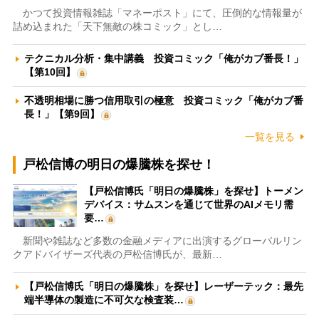
かつて投資情報雑誌「マネーポスト」にて、圧倒的な情報量が
詰め込まれた「天下無敵の株コミック」とし…
テクニカル分析・集中講義 投資コミック「俺がカブ番長！」
【第10回】
不透明相場に勝つ信用取引の極意 投資コミック「俺がカブ番
長！」【第9回】
一覧を見る
戸松信博の明日の爆騰株を探せ！
【戸松信博氏「明日の爆騰株」を探せ】トーメン
デバイス：サムスンを通じて世界のAIメモリ需
要…
新聞や雑誌など多数の金融メディアに出演するグローバルリン
クアドバイザーズ代表の戸松信博氏が、最新…
【戸松信博氏「明日の爆騰株」を探せ】レーザーテック：最先
端半導体の製造に不可欠な検査装…