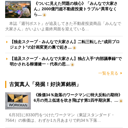
《ついに見えた問題の核心》「みんなで大家さ
ん」2000億円超不動産投資トラブル“異常なく
ら…
本誌『週刊ポスト』が追及してきた不動産投資商品「みんなで
大家さん」がいよいよ最終局面を迎えている…
【独走スクープ・みんなで大家さん】二転三転した“成田プロ
ジェクト”の計画変更の裏で起き…
【追及スクープ・みんなで大家さん】独占入手“内部議事録”で
明かされる柳瀬健一・代表の思…
一覧を見る
古賀真人「発掘！好決算銘柄」
《株価34％急落のワークマンに特大反転の期待》
6月の売上低迷を吹き飛ばす第1四半期決算、…
6月3日に8330円をつけたワークマン（東証スタンダード・
7564）の株価は、わずか1カ月あまりで約34％下落…