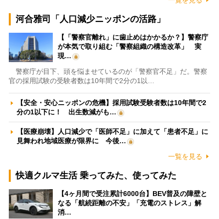
一覧を見る
河合雅司「人口減少ニッポンの活路」
【「警察官離れ」に歯止めはかかるか？】警察庁
が本気で取り組む「警察組織の構造改革」 実
現…
警察庁が目下、頭を悩ませているのが「警察官不足」だ。警察
官の採用試験の受験者数は10年間で2分の1以…
【安全・安心ニッポンの危機】採用試験受験者数は10年間で2
分の1以下に！ 出生数減がも…
【医療崩壊】人口減少で「医師不足」に加えて「患者不足」に
見舞われ地域医療が限界に 今後…
一覧を見る
快適クルマ生活 乗ってみた、使ってみた
【4ヶ月間で受注累計6000台】BEV普及の障壁と
なる「航続距離の不安」「充電のストレス」解
消…