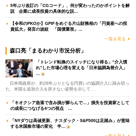
5年ぶり改訂の「CGコード」、何が変わったのかポイントを解
説 企業に成長投資の具体的な説…
【令和のPKOか】GPIFをめぐる片山財務相の「円資産への投
資拡大」発言の波紋 「国債重視」…
一覧を見る
森口亮「まるわかり市況分析」
「トレンド転換のスイッチになり得る」“介入慣
れ”した市場心理を変える「日米協調為替介入」
…
日米両政府が、約28年ぶりとなる円買いの協調介入に踏み切っ
た。米国も追加介入を辞さない姿勢を示して…
「キオクシア急落で含み損が膨らんで…」損失を投資家として
の成長につなげる4つの視点 …
「NYダウは高値更新、ナスダック・S&P500は足踏み」が意味
する米国株市場の変化 半…