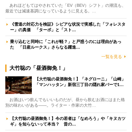
あれほどもてはやされていた「EV（BEV）シフト」の潮流も、
最近では減速基調になっているように見える。…
《雪道の対応力を検証》シビアな状況で実感した「フォレスタ
ー」の真価 「ターボ」と「スト…
乗り込むと同時に「これが軽？」と戸惑うのには理由があっ
た 「日産ルークス」さらなる躍進…
一覧を見る
大竹聡の「昼酒御免！」
【大竹聡の昼酒御免！】「ネグローニ」「山崎」
「マンハッタン」新宿三丁目の隠れ家バーで1…
お酒はいつ飲んでもいいものだが、昼から飲むお酒にはまた格
別の味わいがある――。ライター・作家の大竹…
【大竹聡の昼酒御免！】今の若者は「なめろう」や「キヌカツ
ギ」を知らないって本当？ 昔の…