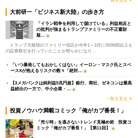
一覧を見る
大前研一「ビジネス新大陸」の歩き方
「イラン戦争を利用して儲けている」利益相反と
の批判が強まるトランプファミリーの不正蓄財
疑…
トランプ大統領のファミリー信託が今年1～3月に3000回以上も
の証券取引を行っていたことが明らかになり…
「いつ暴発してもおかしくはない」イーロン・マスク氏とスペ
ースXが抱えるリスクの数々「絶対…
【3メガバンクは純利益5兆円超】銀行、商社、ゼネコンは最高
益続出の一方で、中小企業・…
一覧を見る
投資ノウハウ満載コミック「俺がカブ番長！」
「売り時」を逃さないトレンド見極め術 投資コ
ミック「俺がカブ番長！」【第11回】