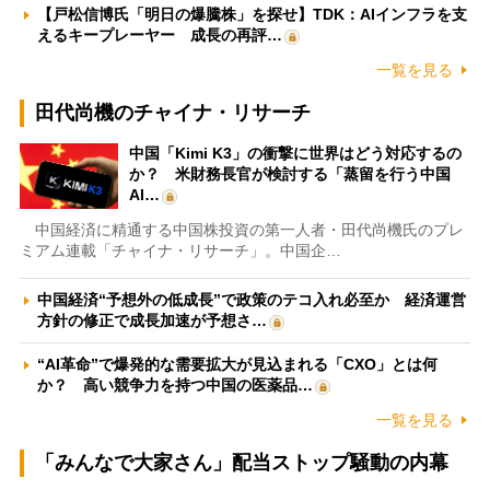
【戸松信博氏「明日の爆騰株」を探せ】TDK：AIインフラを支
えるキープレーヤー 成長の再評…
一覧を見る
田代尚機のチャイナ・リサーチ
中国「Kimi K3」の衝撃に世界はどう対応するの
か？ 米財務長官が検討する「蒸留を行う中国
AI…
中国経済に精通する中国株投資の第一人者・田代尚機氏のプレ
ミアム連載「チャイナ・リサーチ」。中国企…
中国経済“予想外の低成長”で政策のテコ入れ必至か 経済運営
方針の修正で成長加速が予想さ…
“AI革命”で爆発的な需要拡大が見込まれる「CXO」とは何
か？ 高い競争力を持つ中国の医薬品…
一覧を見る
「みんなで大家さん」配当ストップ騒動の内幕