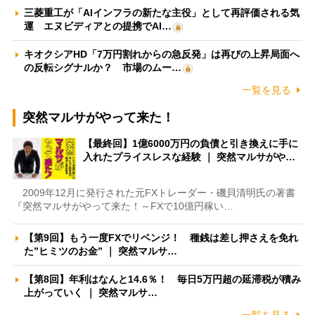
三菱重工が「AIインフラの新たな主役」として再評価される気
運 エヌビディアとの提携でAI…
キオクシアHD「7万円割れからの急反発」は再びの上昇局面へ
の反転シグナルか？ 市場のムー…
一覧を見る
突然マルサがやって来た！
【最終回】1億6000万円の負債と引き換えに手に
入れたプライスレスな経験 ｜ 突然マルサがや…
2009年12月に発行された元FXトレーダー・磯貝清明氏の著書
『突然マルサがやって来た！～FXで10億円稼い…
【第9回】もう一度FXでリベンジ！ 種銭は差し押さえを免れ
た”ヒミツのお金” ｜ 突然マルサ…
【第8回】年利はなんと14.6％！ 毎日5万円超の延滞税が積み
上がっていく ｜ 突然マルサ…