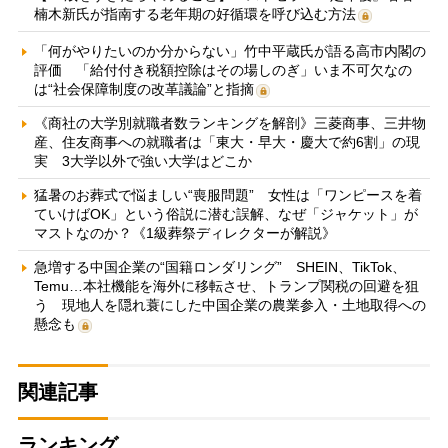
楠木新氏が指南する老年期の好循環を呼び込む方法
「何がやりたいのか分からない」竹中平蔵氏が語る高市内閣の
評価 「給付付き税額控除はその場しのぎ」いま不可欠なの
は“社会保障制度の改革議論”と指摘
《商社の大学別就職者数ランキングを解剖》三菱商事、三井物
産、住友商事への就職者は「東大・早大・慶大で約6割」の現
実 3大学以外で強い大学はどこか
猛暑のお葬式で悩ましい“喪服問題” 女性は「ワンピースを着
ていけばOK」という俗説に潜む誤解、なぜ「ジャケット」が
マストなのか？《1級葬祭ディレクターが解説》
急増する中国企業の“国籍ロンダリング” SHEIN、TikTok、
Temu…本社機能を海外に移転させ、トランプ関税の回避を狙
う 現地人を隠れ蓑にした中国企業の農業参入・土地取得への
懸念も
関連記事
ランキング