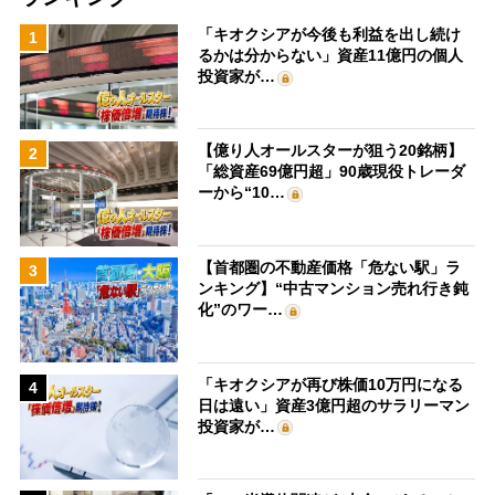
「キオクシアが今後も利益を出し続け
1
るかは分からない」資産11億円の個人
投資家が…
【億り人オールスターが狙う20銘柄】
2
「総資産69億円超」90歳現役トレーダ
ーから“10…
【首都圏の不動産価格「危ない駅」ラ
3
ンキング】“中古マンション売れ行き鈍
化”のワー…
「キオクシアが再び株価10万円になる
4
日は遠い」資産3億円超のサラリーマン
投資家が…