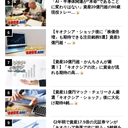
「AI・半導体関連が“本命”であること
5
に変わりはない」資産20億円超の90歳
現役トレー…
【キオクシア・ショック後に「株価倍
6
増」も期待できる注目銘柄5選】資産3
億円超・…
【資産10億円超・かんちさんが厳
7
選！】「キオクシアの次」に資金が流
れる期待の高…
【資産11億円マック・チェリーさん厳
8
選「キオクシア・ショック」後に大化
け期待4銘…
《2年弱で資産17.5倍の元証券マンが
9
「キオクシア急落で次に狙う」5銘柄を