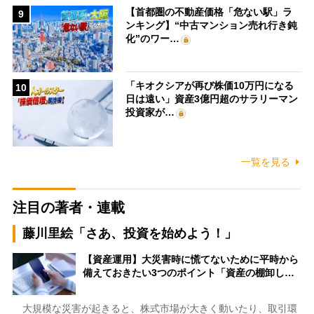
【首都圏の不動産価格「危ない駅」ラ
9
ンキング】“中古マンション売れ行き鈍
化”のワー…
「キオクシアが再び株価10万円になる
10
日は遠い」資産3億円超のサラリーマン
投資家が…
一覧を見る
注目の著者・連載
藤川里絵「さあ、投資を始めよう！」
【資産運用】大災害時に慌てないために平時から
備えておきたい3つのポイント「資産の棚卸し…
大規模な災害が起きると、株式市場が大きく動いたり、取引環