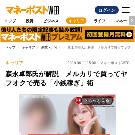
ログイン
トップ
投資
ビジネス
キャリア
ライフ
マネー
トップ
キャリア
副業・バイト
森永卓郎氏が解説 メルカリで買ってヤフオ
キャリア
2018.06.11 15:00
マネーポストWEB
森永卓郎氏が解説 メルカリで買ってヤ
フオクで売る「小銭稼ぎ」術
もっと見る
arrow_forward_ios