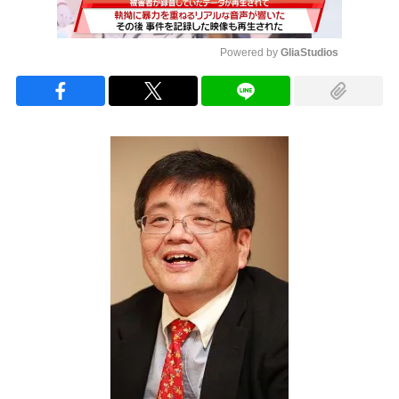
Powered by 
GliaStudios
Mute