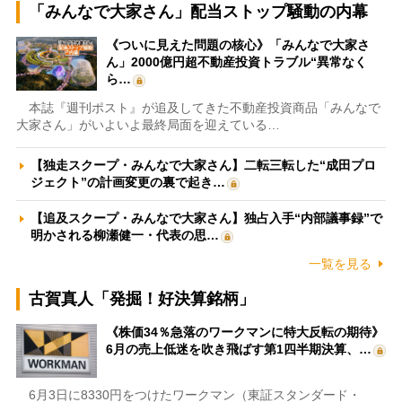
「みんなで大家さん」配当ストップ騒動の内幕
《ついに見えた問題の核心》「みんなで大家さ
ん」2000億円超不動産投資トラブル“異常なく
ら…
本誌『週刊ポスト』が追及してきた不動産投資商品「みんなで
大家さん」がいよいよ最終局面を迎えている…
【独走スクープ・みんなで大家さん】二転三転した“成田プロ
ジェクト”の計画変更の裏で起き…
【追及スクープ・みんなで大家さん】独占入手“内部議事録”で
明かされる柳瀬健一・代表の思…
一覧を見る
古賀真人「発掘！好決算銘柄」
《株価34％急落のワークマンに特大反転の期待》
6月の売上低迷を吹き飛ばす第1四半期決算、…
6月3日に8330円をつけたワークマン（東証スタンダード・