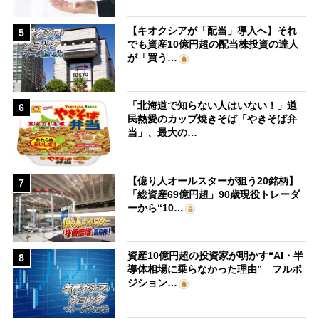
【キオクシアが「配当」導入へ】それ
5
でも資産10億円超の配当株投資の達人
が「買う…
「北海道で知らない人はいない！」道
6
民熱愛のカップ焼きそば「やきそば弁
当」、最大の…
【億り人オールスターが狙う20銘柄】
7
「総資産69億円超」90歳現役トレーダ
ーから“10…
資産10億円超の投資家が明かす“AI・半
8
導体相場に乗らなかった理由” フルポ
ジション…