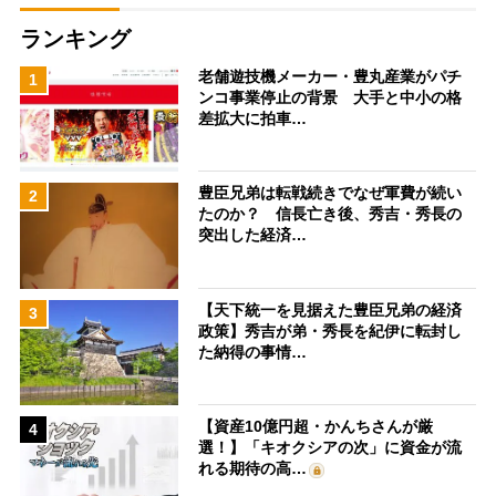
ランキング
老舗遊技機メーカー・豊丸産業がパチ
1
ンコ事業停止の背景 大手と中小の格
差拡大に拍車…
豊臣兄弟は転戦続きでなぜ軍費が続い
2
たのか？ 信長亡き後、秀吉・秀長の
突出した経済…
【天下統一を見据えた豊臣兄弟の経済
3
政策】秀吉が弟・秀長を紀伊に転封し
た納得の事情…
【資産10億円超・かんちさんが厳
4
選！】「キオクシアの次」に資金が流
れる期待の高…