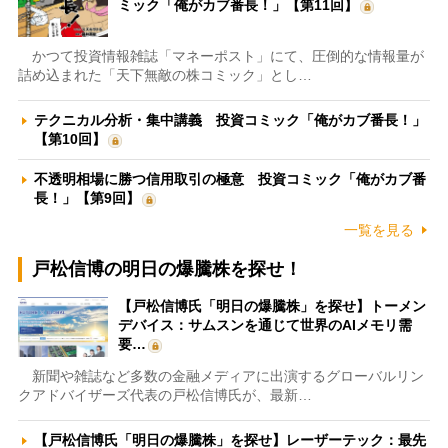
ミック「俺がカブ番長！」【第11回】
かつて投資情報雑誌「マネーポスト」にて、圧倒的な情報量が
詰め込まれた「天下無敵の株コミック」とし…
テクニカル分析・集中講義 投資コミック「俺がカブ番長！」
【第10回】
不透明相場に勝つ信用取引の極意 投資コミック「俺がカブ番
長！」【第9回】
一覧を見る
戸松信博の明日の爆騰株を探せ！
【戸松信博氏「明日の爆騰株」を探せ】トーメン
デバイス：サムスンを通じて世界のAIメモリ需
要…
新聞や雑誌など多数の金融メディアに出演するグローバルリン
クアドバイザーズ代表の戸松信博氏が、最新…
【戸松信博氏「明日の爆騰株」を探せ】レーザーテック：最先