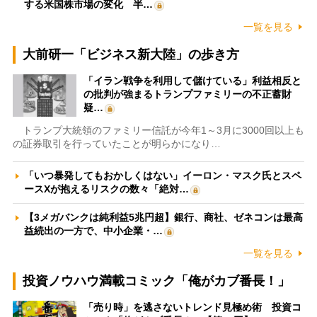
する米国株市場の変化 半…
一覧を見る
大前研一「ビジネス新大陸」の歩き方
「イラン戦争を利用して儲けている」利益相反と
の批判が強まるトランプファミリーの不正蓄財
疑…
トランプ大統領のファミリー信託が今年1～3月に3000回以上も
の証券取引を行っていたことが明らかになり…
「いつ暴発してもおかしくはない」イーロン・マスク氏とスペ
ースXが抱えるリスクの数々「絶対…
【3メガバンクは純利益5兆円超】銀行、商社、ゼネコンは最高
益続出の一方で、中小企業・…
一覧を見る
投資ノウハウ満載コミック「俺がカブ番長！」
「売り時」を逃さないトレンド見極め術 投資コ