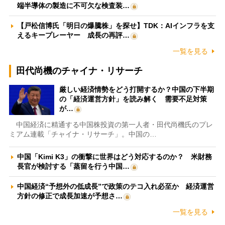
端半導体の製造に不可欠な検査装…
【戸松信博氏「明日の爆騰株」を探せ】TDK：AIインフラを支
えるキープレーヤー 成長の再評…
一覧を見る
田代尚機のチャイナ・リサーチ
厳しい経済情勢をどう打開するか？中国の下半期
の「経済運営方針」を読み解く 需要不足対策
が…
中国経済に精通する中国株投資の第一人者・田代尚機氏のプレ
ミアム連載「チャイナ・リサーチ」。中国の…
中国「Kimi K3」の衝撃に世界はどう対応するのか？ 米財務
長官が検討する「蒸留を行う中国…
中国経済“予想外の低成長”で政策のテコ入れ必至か 経済運営
方針の修正で成長加速が予想さ…
一覧を見る