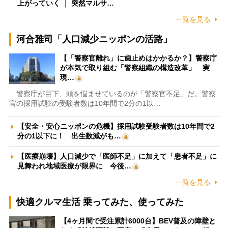
上がっていく ｜ 突然マルサ…
一覧を見る
河合雅司「人口減少ニッポンの活路」
【「警察官離れ」に歯止めはかかるか？】警察庁
が本気で取り組む「警察組織の構造改革」 実
現…
警察庁が目下、頭を悩ませているのが「警察官不足」だ。警察
官の採用試験の受験者数は10年間で2分の1以…
【安全・安心ニッポンの危機】採用試験受験者数は10年間で2
分の1以下に！ 出生数減がも…
【医療崩壊】人口減少で「医師不足」に加えて「患者不足」に
見舞われ地域医療が限界に 今後…
一覧を見る
快適クルマ生活 乗ってみた、使ってみた
【4ヶ月間で受注累計6000台】BEV普及の障壁と