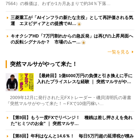
7564）の株価は、わずか1カ月あまりで約34％下落…
三菱重工が「AIインフラの新たな主役」として再評価される気
運 エヌビディアとの提携でAI…
キオクシアHD「7万円割れからの急反発」は再びの上昇局面へ
の反転シグナルか？ 市場のムー…
一覧を見る
突然マルサがやって来た！
【最終回】1億6000万円の負債と引き換えに手に
入れたプライスレスな経験 ｜ 突然マルサがや…
2009年12月に発行された元FXトレーダー・磯貝清明氏の著書
『突然マルサがやって来た！～FXで10億円稼い…
【第9回】もう一度FXでリベンジ！ 種銭は差し押さえを免れ
た”ヒミツのお金” ｜ 突然マルサ…
【第8回】年利はなんと14.6％！ 毎日5万円超の延滞税が積み