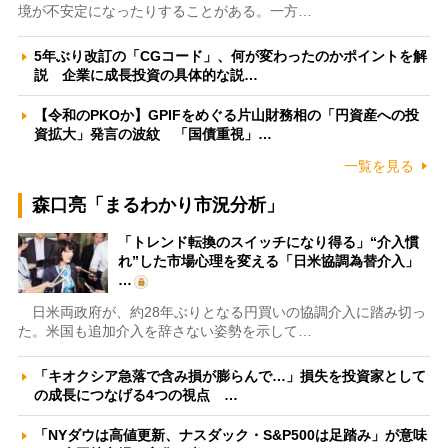
境が不安定になったりすることがある。一方…
5年ぶり改訂の「CGコード」、何が変わったのかポイントを解
説 企業に成長投資の具体的な説…
【令和のPKOか】GPIFをめぐる片山財務相の「円資産への投
資拡大」発言の波紋 「国債重視」…
一覧を見る
森口亮「まるわかり市況分析」
「トレンド転換のスイッチになり得る」“介入慣
れ”した市場心理を変える「日米協調為替介入」
…
日米両政府が、約28年ぶりとなる円買いの協調介入に踏み切っ
た。米国も追加介入を辞さない姿勢を示して…
「キオクシア急落で含み損が膨らんで…」損失を投資家として
の成長につなげる4つの視点 …
「NYダウは高値更新、ナスダック・S&P500は足踏み」が意味