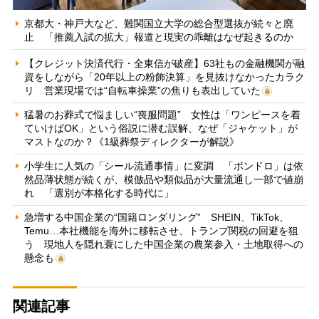
京都大・神戸大など、難関国立大学の総合型選抜が続々と廃
止 「推薦入試の拡大」報道と現実の乖離はなぜ起きるのか
【クレジット決済代行・全東信が破産】63社もの金融機関が融
資をしながら「20年以上の粉飾決算」を見抜けなかったカラク
リ 営業現場では“自転車操業”の焦りも表出していた
猛暑のお葬式で悩ましい“喪服問題” 女性は「ワンピースを着
ていけばOK」という俗説に潜む誤解、なぜ「ジャケット」が
マストなのか？《1級葬祭ディレクターが解説》
小学生に人気の「シール流通事情」に変調 「ボンドロ」は依
然品薄状態が続くが、模倣品や類似品が大量流通し一部で値崩
れ 「選別が本格化する時代に」
急増する中国企業の“国籍ロンダリング” SHEIN、TikTok、
Temu…本社機能を海外に移転させ、トランプ関税の回避を狙
う 現地人を隠れ蓑にした中国企業の農業参入・土地取得への
懸念も
関連記事