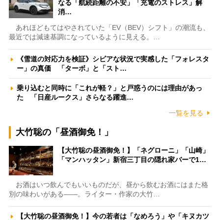
なる「航続距離の不安」「充電のストレス」解
消…
あれほどもてはやされていた「EV（BEV）シフト」の潮流も、
最近では減速基調になっているように見える。…
《雪道の対応力を検証》シビアな状況で実感した「フォレスタ
ー」の真価 「ターボ」と「スト…
乗り込むと同時に「これが軽？」と戸惑うのには理由があっ
た 「日産ルークス」さらなる躍進…
一覧を見る
大竹聡の「昼酒御免！」
【大竹聡の昼酒御免！】「ネグローニ」「山崎」
「マンハッタン」新宿三丁目の隠れ家バーで1…
お酒はいつ飲んでもいいものだが、昼から飲むお酒にはまた格
別の味わいがある――。ライター・作家の大竹…
【大竹聡の昼酒御免！】今の若者は「なめろう」や「キヌカツ