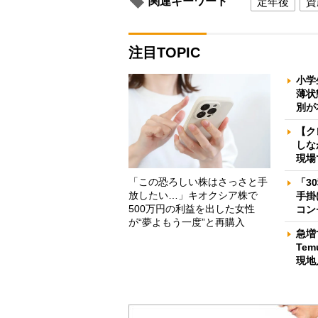
関連キーワード
定年後
資
注目TOPIC
小学
薄状
別が
【ク
しな
現場
「この恐ろしい株はさっさと手
「3
放したい…」キオクシア株で
手掛
500万円の利益を出した女性
コン
が“夢よもう一度”と再購入
急増
Te
現地