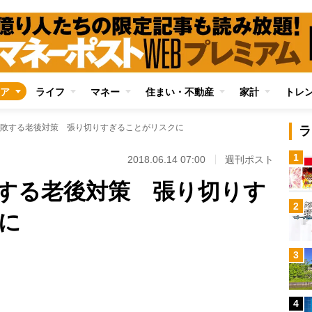
ア
ライフ
マネー
住まい・不動産
家計
トレ
敗する老後対策 張り切りすぎることがリスクに
ラ
1
2018.06.14 07:00
週刊ポスト
する老後対策 張り切りす
2
に
Loaded
:
3
100.00%
/
4