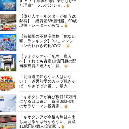
す“AI・半導体相場に乗らなかっ
た理由” フルポジショ…
【億り人オールスターが狙う20
銘柄】「総資産69億円超」90歳
現役トレーダーから“1…
【首都圏の不動産価格「危ない
駅」ランキング】“中古マンシ
ョン売れ行き鈍化”のワ…
【キオクシアが「配当」導入
へ】それでも資産10億円超の配
当株投資の達人が「買…
「北海道で知らない人はいな
い！」道民熱愛のカップ焼きそ
ば「やきそば弁当」、最大…
「キオクシアが再び株価10万円
になる日は遠い」資産3億円超
のサラリーマン投資家…
「キオクシアが今後も利益を出
し続けるかは分からない」資産
11億円の個人投資家…