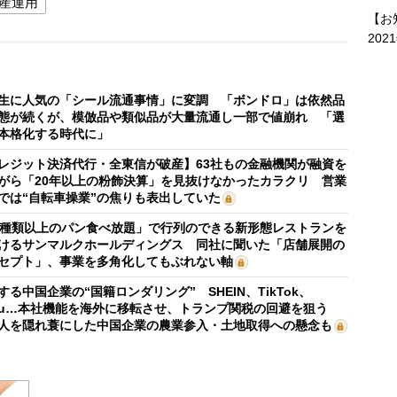
産運用
【お
202
生に人気の「シール流通事情」に変調 「ボンドロ」は依然品
態が続くが、模倣品や類似品が大量流通し一部で値崩れ 「選
本格化する時代に」
レジット決済代行・全東信が破産】63社もの金融機関が融資を
がら「20年以上の粉飾決算」を見抜けなかったカラクリ 営業
では“自転車操業”の焦りも表出していた
0種類以上のパン食べ放題」で行列のできる新形態レストランを
けるサンマルクホールディングス 同社に聞いた「店舗展開の
セプト」、事業を多角化してもぶれない軸
する中国企業の“国籍ロンダリング” SHEIN、TikTok、
mu…本社機能を海外に移転させ、トランプ関税の回避を狙う
人を隠れ蓑にした中国企業の農業参入・土地取得への懸念も