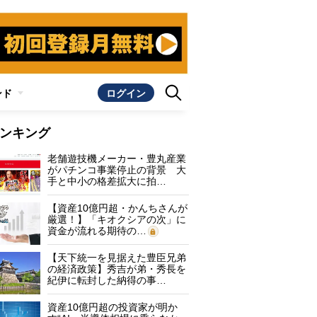
ンド
ログイン
ンキング
老舗遊技機メーカー・豊丸産業
がパチンコ事業停止の背景 大
手と中小の格差拡大に拍…
【資産10億円超・かんちさんが
厳選！】「キオクシアの次」に
資金が流れる期待の…
【天下統一を見据えた豊臣兄弟
の経済政策】秀吉が弟・秀長を
紀伊に転封した納得の事…
資産10億円超の投資家が明か