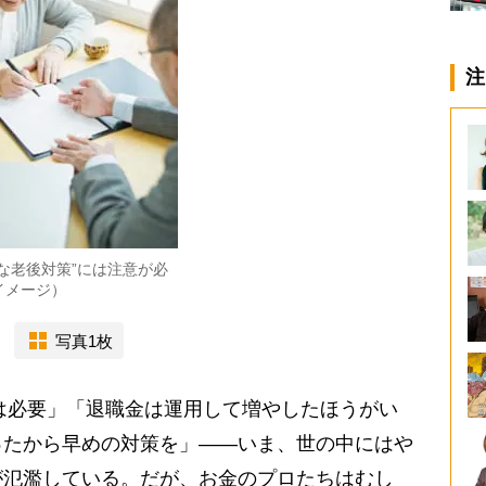
注
易な老後対策”には注意が必
イメージ）
写真1枚
円は必要」「退職金は運用して増やしたほうがい
ったから早めの対策を」――いま、世の中にはや
が氾濫している。だが、お金のプロたちはむし