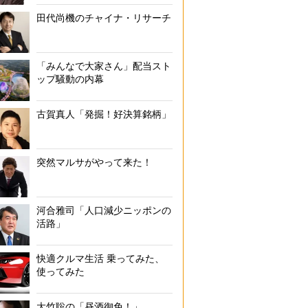
田代尚機のチャイナ・リサーチ
「みんなで大家さん」配当スト
ップ騒動の内幕
古賀真人「発掘！好決算銘柄」
突然マルサがやって来た！
河合雅司「人口減少ニッポンの
活路」
快適クルマ生活 乗ってみた、
使ってみた
大竹聡の「昼酒御免！」