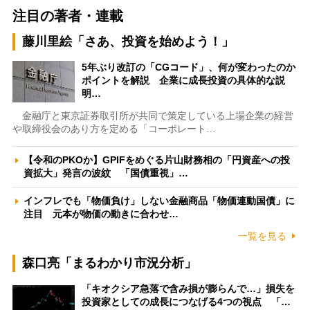
注目の著者・連載
藤川里絵「さあ、投資を始めよう！」
5年ぶり改訂の「CGコード」、何が変わったのか
ポイントを解説 企業に成長投資の具体的な説
明…
金融庁と東京証券取引所が共同で策定している上場企業の経営
や取締役会のあり方を定める「コーポレート…
【令和のPKOか】GPIFをめぐる片山財務相の「円資産への投
資拡大」発言の波紋 「国債重視」…
インフレでも「物価負け」しない金融商品「物価連動国債」に
注目 元本が物価の動きに合わせ…
一覧を見る
森口亮「まるわかり市況分析」
「キオクシア急落で含み損が膨らんで…」損失を
投資家としての成長につなげる4つの視点 「…