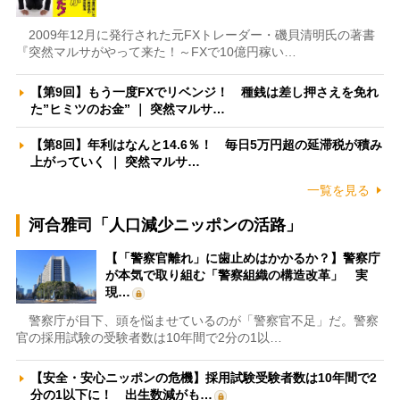
2009年12月に発行された元FXトレーダー・磯貝清明氏の著書
『突然マルサがやって来た！～FXで10億円稼い…
【第9回】もう一度FXでリベンジ！ 種銭は差し押さえを免れ
た”ヒミツのお金” ｜ 突然マルサ…
【第8回】年利はなんと14.6％！ 毎日5万円超の延滞税が積み
上がっていく ｜ 突然マルサ…
一覧を見る
河合雅司「人口減少ニッポンの活路」
【「警察官離れ」に歯止めはかかるか？】警察庁
が本気で取り組む「警察組織の構造改革」 実
現…
警察庁が目下、頭を悩ませているのが「警察官不足」だ。警察
官の採用試験の受験者数は10年間で2分の1以…
【安全・安心ニッポンの危機】採用試験受験者数は10年間で2
分の1以下に！ 出生数減がも…