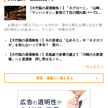
【大竹聡の昼酒御免！】「ネグローニ」「山崎」
「マンハッタン」新宿三丁目の隠れ家バーで1…
お酒はいつ飲んでもいいものだが、昼から飲むお酒にはまた格
別の味わいがある――。ライター・作家の大竹…
【大竹聡の昼酒御免！】今の若者は「なめろう」や「キヌカツ
ギ」を知らないって本当？ 昔の…
【大竹聡の昼酒御免！】京急線で多摩川越えて「川崎の大衆酒
場」へと昼酒旅 押し寄せるノス…
一覧を見る
著者・連載の一覧を見る