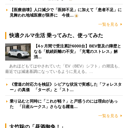
【医療崩壊】人口減少で「医師不足」に加えて「患者不足」に
見舞われ地域医療が限界に 今後…
一覧を見る
快適クルマ生活 乗ってみた、使ってみた
【4ヶ月間で受注累計6000台】BEV普及の障壁と
なる「航続距離の不安」「充電のストレス」解
消…
あれほどもてはやされていた「EV（BEV）シフト」の潮流も、
最近では減速基調になっているように見える。…
《雪道の対応力を検証》シビアな状況で実感した「フォレスタ
ー」の真価 「ターボ」と「スト…
乗り込むと同時に「これが軽？」と戸惑うのには理由があっ
た 「日産ルークス」さらなる躍進…
一覧を見る
大竹聡の「昼酒御免！」