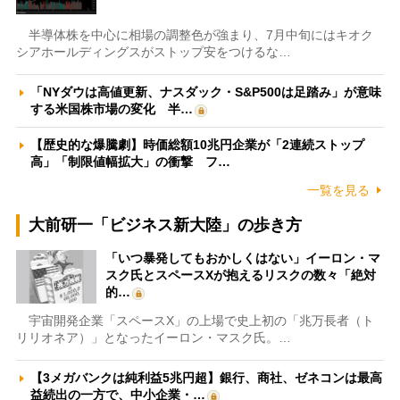
半導体株を中心に相場の調整色が強まり、7月中旬にはキオク
シアホールディングスがストップ安をつけるな…
「NYダウは高値更新、ナスダック・S&P500は足踏み」が意味
する米国株市場の変化 半…
【歴史的な爆騰劇】時価総額10兆円企業が「2連続ストップ
高」「制限値幅拡大」の衝撃 フ…
一覧を見る
大前研一「ビジネス新大陸」の歩き方
「いつ暴発してもおかしくはない」イーロン・マ
スク氏とスペースXが抱えるリスクの数々「絶対
的…
宇宙開発企業「スペースX」の上場で史上初の「兆万長者（ト
リリオネア）」となったイーロン・マスク氏。…
【3メガバンクは純利益5兆円超】銀行、商社、ゼネコンは最高
益続出の一方で、中小企業・…