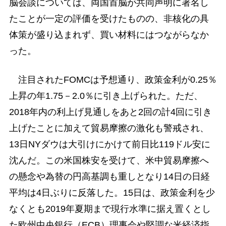
脳会談については、両国首脳が共同声明に署名し
たことが一定の評価を受けたものの、非核化の具
体策が盛り込まれず、買い材料にはつながらなか
った。
注目されたFOMCは予想通り、政策金利が0.25％
上昇の年1.75－2.0％に引き上げられた。ただ、
2018年内の利上げ見通しをあと2回の計4回に引き
上げたことに加えて貿易摩擦の激化も警戒され、
13日NYダウは大引けにかけて前日比119ドル安に
沈んだ。この米国株安を受けて、米中貿易摩擦へ
の懸念や為替の円高基調も重しとなり14日の日経
平均は4日ぶりに反落した。15日は、政策金利を少
なくとも2019年夏期まで現行水準に据え置くとし
た欧州中央銀行（ECB）理事会や堅調な米経済指