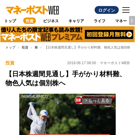
ログイン
トップ
投資
ビジネス
キャリア
ライフ
マネー
トップ
投資
株
【日本株週間見通し】手がかり材料難、物色人気は個別株へ
投資
2018.06.17 08:00
マネーポストWEB
【日本株週間見通し】手がかり材料難、
物色人気は個別株へ
もっと見る
arrow_forward_ios