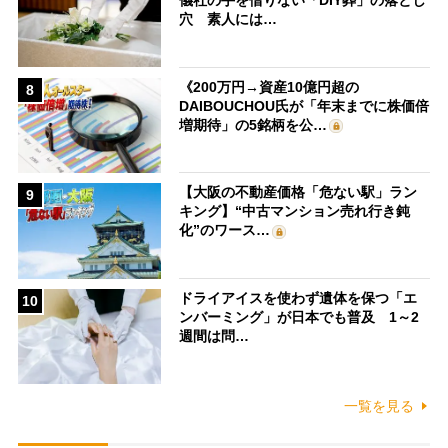
穴 素人には…
《200万円→資産10億円超の
8
DAIBOUCHOU氏が「年末までに株価倍
増期待」の5銘柄を公…
【大阪の不動産価格「危ない駅」ラン
9
キング】“中古マンション売れ行き鈍
化”のワース…
ドライアイスを使わず遺体を保つ「エ
10
ンバーミング」が日本でも普及 1～2
週間は問…
一覧を見る