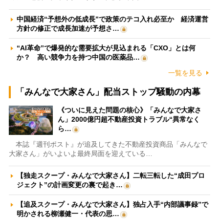
中国経済“予想外の低成長”で政策のテコ入れ必至か 経済運営
方針の修正で成長加速が予想さ…
“AI革命”で爆発的な需要拡大が見込まれる「CXO」とは何
か？ 高い競争力を持つ中国の医薬品…
一覧を見る
「みんなで大家さん」配当ストップ騒動の内幕
《ついに見えた問題の核心》「みんなで大家さ
ん」2000億円超不動産投資トラブル“異常なく
ら…
本誌『週刊ポスト』が追及してきた不動産投資商品「みんなで
大家さん」がいよいよ最終局面を迎えている…
【独走スクープ・みんなで大家さん】二転三転した“成田プロ
ジェクト”の計画変更の裏で起き…
【追及スクープ・みんなで大家さん】独占入手“内部議事録”で
明かされる柳瀬健一・代表の思…