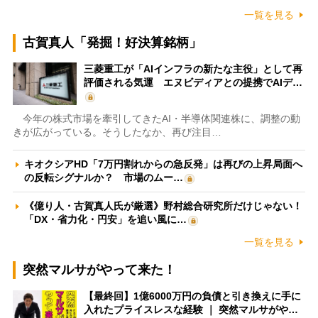
一覧を見る
古賀真人「発掘！好決算銘柄」
三菱重工が「AIインフラの新たな主役」として再
評価される気運 エヌビディアとの提携でAIデ…
今年の株式市場を牽引してきたAI・半導体関連株に、調整の動
きが広がっている。そうしたなか、再び注目…
キオクシアHD「7万円割れからの急反発」は再びの上昇局面へ
の反転シグナルか？ 市場のムー…
《億り人・古賀真人氏が厳選》野村総合研究所だけじゃない！
「DX・省力化・円安」を追い風に…
一覧を見る
突然マルサがやって来た！
【最終回】1億6000万円の負債と引き換えに手に
入れたプライスレスな経験 ｜ 突然マルサがや…