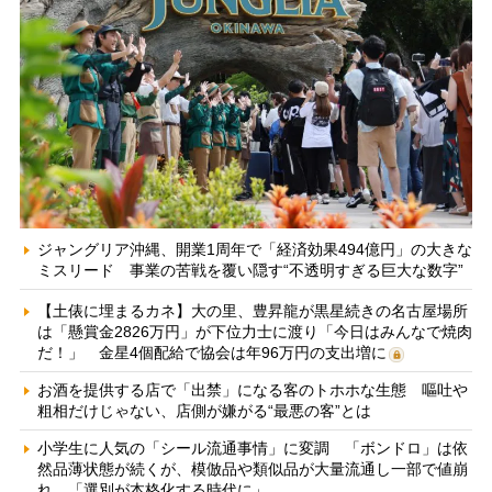
ジャングリア沖縄、開業1周年で「経済効果494億円」の大きな
ミスリード 事業の苦戦を覆い隠す“不透明すぎる巨大な数字”
【土俵に埋まるカネ】大の里、豊昇龍が黒星続きの名古屋場所
は「懸賞金2826万円」が下位力士に渡り「今日はみんなで焼肉
だ！」 金星4個配給で協会は年96万円の支出増に
お酒を提供する店で「出禁」になる客のトホホな生態 嘔吐や
粗相だけじゃない、店側が嫌がる“最悪の客”とは
小学生に人気の「シール流通事情」に変調 「ボンドロ」は依
然品薄状態が続くが、模倣品や類似品が大量流通し一部で値崩
れ 「選別が本格化する時代に」