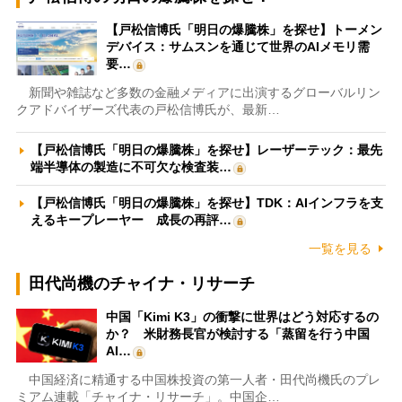
【戸松信博氏「明日の爆騰株」を探せ】トーメン
デバイス：サムスンを通じて世界のAIメモリ需
要…
新聞や雑誌など多数の金融メディアに出演するグローバルリン
クアドバイザーズ代表の戸松信博氏が、最新…
【戸松信博氏「明日の爆騰株」を探せ】レーザーテック：最先
端半導体の製造に不可欠な検査装…
【戸松信博氏「明日の爆騰株」を探せ】TDK：AIインフラを支
えるキープレーヤー 成長の再評…
一覧を見る
田代尚機のチャイナ・リサーチ
中国「Kimi K3」の衝撃に世界はどう対応するの
か？ 米財務長官が検討する「蒸留を行う中国
AI…
中国経済に精通する中国株投資の第一人者・田代尚機氏のプレ
ミアム連載「チャイナ・リサーチ」。中国企…