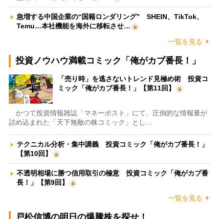
急増する中国企業の“国籍ロンダリング” SHEIN、TikTok、
Temu…本社機能を海外に移転させ…
一覧を見る
投資ノウハウ満載コミック「俺がカブ番長！」
「売り時」を逃さないトレンド見極め術 投資コ
ミック「俺がカブ番長！」【第11回】
かつて投資情報雑誌「マネーポスト」にて、圧倒的な情報量が
詰め込まれた「天下無敵の株コミック」とし…
テクニカル分析・集中講義 投資コミック「俺がカブ番長！」
【第10回】
不透明相場に勝つ信用取引の極意 投資コミック「俺がカブ番
長！」【第9回】
一覧を見る
戸松信博の明日の爆騰株を探せ！