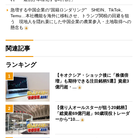
急増する中国企業の“国籍ロンダリング” SHEIN、TikTok、
Temu…本社機能を海外に移転させ、トランプ関税の回避を狙
う 現地人を隠れ蓑にした中国企業の農業参入・土地取得への
懸念も
関連記事
ランキング
【キオクシア・ショック後に「株価倍
1
増」も期待できる注目銘柄5選】資産3
億円超・…
【億り人オールスターが狙う20銘柄】
2
「総資産69億円超」90歳現役トレーダ
ーから“10…