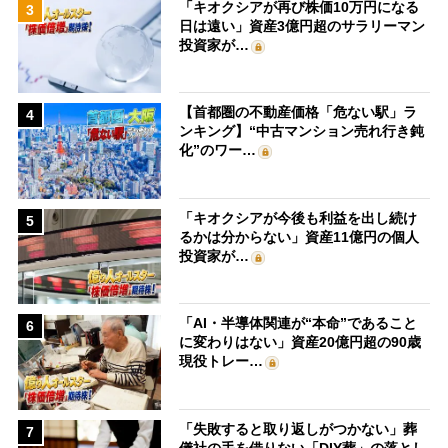
「キオクシアが再び株価10万円になる
3
日は遠い」資産3億円超のサラリーマン
投資家が…
【首都圏の不動産価格「危ない駅」ラ
4
ンキング】“中古マンション売れ行き鈍
化”のワー…
「キオクシアが今後も利益を出し続け
5
るかは分からない」資産11億円の個人
投資家が…
「AI・半導体関連が“本命”であること
6
に変わりはない」資産20億円超の90歳
現役トレー…
「失敗すると取り返しがつかない」葬
7
儀社の手を借りない「DIY葬」の落とし