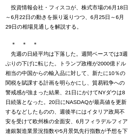
投資情報会社・フィスコが、株式市場の6月18日
～6月22日の動きを振り返りつつ、6月25日～6月
29日の相場見通しを解説する。
＊ ＊ ＊
先週の日経平均は下落した。週間ベースでは3週
ぶりの下げに転じた。トランプ政権が2000億ドル
相当の中国からの輸入品に対して、新たに10％の
関税を賦課する計画を明らかにし、貿易戦争への
警戒感が強まった結果、21日にかけてNYダウは8
日続落となった。20日にNASDAQが最高値を更新
するなどしたものの、週後半にはイタリア政局不
安を受けて欧州株の全面安、6月フィラデルフィア
連銀製造業景況指数や5月景気先行指数が予想を下