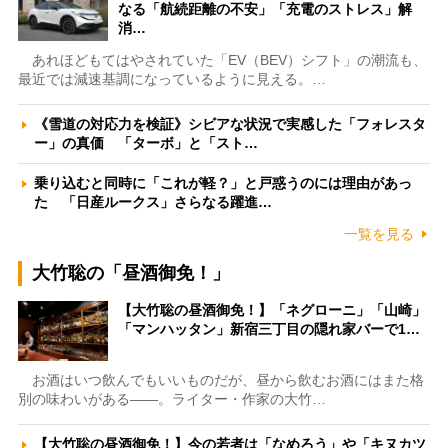
なる「航続距離の不安」「充電のストレス」解
消…
あれほどもてはやされていた「EV（BEV）シフト」の潮流も、
最近では減速基調になっているように見える。…
《雪道の対応力を検証》シビアな状況で実感した「フォレスタ
ー」の真価 「ターボ」と「スト…
乗り込むと同時に「これが軽？」と戸惑うのには理由があっ
た 「日産ルークス」さらなる躍進…
一覧を見る
大竹聡の「昼酒御免！」
【大竹聡の昼酒御免！】「ネグローニ」「山崎」
「マンハッタン」新宿三丁目の隠れ家バーで1…
お酒はいつ飲んでもいいものだが、昼から飲むお酒にはまた格
別の味わいがある――。ライター・作家の大竹…
【大竹聡の昼酒御免！】今の若者は「なめろう」や「キヌカツ