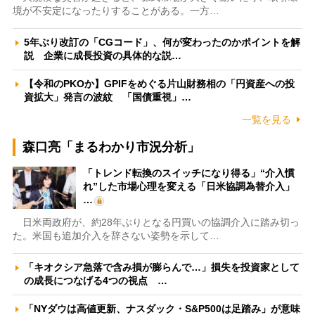
境が不安定になったりすることがある。一方…
5年ぶり改訂の「CGコード」、何が変わったのかポイントを解
説 企業に成長投資の具体的な説…
【令和のPKOか】GPIFをめぐる片山財務相の「円資産への投
資拡大」発言の波紋 「国債重視」…
一覧を見る
森口亮「まるわかり市況分析」
「トレンド転換のスイッチになり得る」“介入慣
れ”した市場心理を変える「日米協調為替介入」
…
日米両政府が、約28年ぶりとなる円買いの協調介入に踏み切っ
た。米国も追加介入を辞さない姿勢を示して…
「キオクシア急落で含み損が膨らんで…」損失を投資家として
の成長につなげる4つの視点 …
「NYダウは高値更新、ナスダック・S&P500は足踏み」が意味