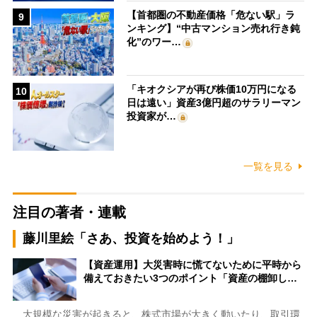
【首都圏の不動産価格「危ない駅」ラ
9
ンキング】“中古マンション売れ行き鈍
化”のワー…
「キオクシアが再び株価10万円になる
10
日は遠い」資産3億円超のサラリーマン
投資家が…
一覧を見る
注目の著者・連載
藤川里絵「さあ、投資を始めよう！」
【資産運用】大災害時に慌てないために平時から
備えておきたい3つのポイント「資産の棚卸し…
大規模な災害が起きると、株式市場が大きく動いたり、取引環