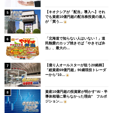
【キオクシアが「配当」導入へ】それ
5
でも資産10億円超の配当株投資の達人
が「買う…
「北海道で知らない人はいない！」道
6
民熱愛のカップ焼きそば「やきそば弁
当」、最大の…
【億り人オールスターが狙う20銘柄】
7
「総資産69億円超」90歳現役トレーダ
ーから“10…
資産10億円超の投資家が明かす“AI・半
8
導体相場に乗らなかった理由” フルポ
ジション…