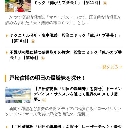
ミック「俺がカブ番長！」【第11回】
かつて投資情報雑誌「マネーポスト」にて、圧倒的な情報量が
詰め込まれた「天下無敵の株コミック」とし…
テクニカル分析・集中講義 投資コミック「俺がカブ番長！」
【第10回】
不透明相場に勝つ信用取引の極意 投資コミック「俺がカブ番
長！」【第9回】
一覧を見る
戸松信博の明日の爆騰株を探せ！
【戸松信博氏「明日の爆騰株」を探せ】トーメン
デバイス：サムスンを通じて世界のAIメモリ需
要…
新聞や雑誌など多数の金融メディアに出演するグローバルリン
クアドバイザーズ代表の戸松信博氏が、最新…
【戸松信博氏「明日の爆騰株」を探せ】レーザーテック：最先