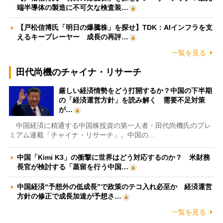
端半導体の製造に不可欠な検査装…
【戸松信博氏「明日の爆騰株」を探せ】TDK：AIインフラを支
えるキープレーヤー 成長の再評…
一覧を見る
田代尚機のチャイナ・リサーチ
厳しい経済情勢をどう打開するか？中国の下半期
の「経済運営方針」を読み解く 需要不足対策
が…
中国経済に精通する中国株投資の第一人者・田代尚機氏のプレ
ミアム連載「チャイナ・リサーチ」。中国の…
中国「Kimi K3」の衝撃に世界はどう対応するのか？ 米財務
長官が検討する「蒸留を行う中国…
中国経済“予想外の低成長”で政策のテコ入れ必至か 経済運営
方針の修正で成長加速が予想さ…
一覧を見る