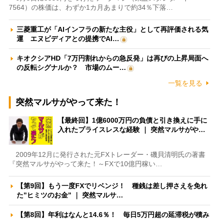
7564）の株価は、わずか1カ月あまりで約34％下落…
三菱重工が「AIインフラの新たな主役」として再評価される気
運 エヌビディアとの提携でAI…
キオクシアHD「7万円割れからの急反発」は再びの上昇局面へ
の反転シグナルか？ 市場のムー…
一覧を見る
突然マルサがやって来た！
【最終回】1億6000万円の負債と引き換えに手に
入れたプライスレスな経験 ｜ 突然マルサがや…
2009年12月に発行された元FXトレーダー・磯貝清明氏の著書
『突然マルサがやって来た！～FXで10億円稼い…
【第9回】もう一度FXでリベンジ！ 種銭は差し押さえを免れ
た”ヒミツのお金” ｜ 突然マルサ…
【第8回】年利はなんと14.6％！ 毎日5万円超の延滞税が積み