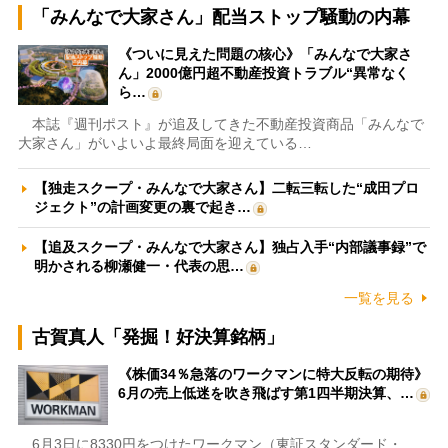
「みんなで大家さん」配当ストップ騒動の内幕
《ついに見えた問題の核心》「みんなで大家さ
ん」2000億円超不動産投資トラブル“異常なく
ら…
本誌『週刊ポスト』が追及してきた不動産投資商品「みんなで
大家さん」がいよいよ最終局面を迎えている…
【独走スクープ・みんなで大家さん】二転三転した“成田プロ
ジェクト”の計画変更の裏で起き…
【追及スクープ・みんなで大家さん】独占入手“内部議事録”で
明かされる柳瀬健一・代表の思…
一覧を見る
古賀真人「発掘！好決算銘柄」
《株価34％急落のワークマンに特大反転の期待》
6月の売上低迷を吹き飛ばす第1四半期決算、…
6月3日に8330円をつけたワークマン（東証スタンダード・