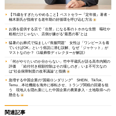
【75歳をすぎたらやめること】ベストセラー『定年後』著者・
楠木新氏が指南する老年期の好循環を呼び込む方法
お酒を提供する店で「出禁」になる客のトホホな生態 嘔吐や
粗相だけじゃない、店側が嫌がる“最悪の客”とは
猛暑のお葬式で悩ましい“喪服問題” 女性は「ワンピースを着
ていけばOK」という俗説に潜む誤解、なぜ「ジャケット」が
マストなのか？《1級葬祭ディレクターが解説》
「何がやりたいのか分からない」竹中平蔵氏が語る高市内閣の
評価 「給付付き税額控除はその場しのぎ」いま不可欠なの
は“社会保障制度の改革議論”と指摘
急増する中国企業の“国籍ロンダリング” SHEIN、TikTok、
Temu…本社機能を海外に移転させ、トランプ関税の回避を狙
う 現地人を隠れ蓑にした中国企業の農業参入・土地取得への
懸念も
関連記事