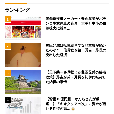
ランキング
老舗遊技機メーカー・豊丸産業がパチ
1
ンコ事業停止の背景 大手と中小の格
差拡大に拍車…
豊臣兄弟は転戦続きでなぜ軍費が続い
2
たのか？ 信長亡き後、秀吉・秀長の
突出した経済…
【天下統一を見据えた豊臣兄弟の経済
3
政策】秀吉が弟・秀長を紀伊に転封し
た納得の事情…
【資産10億円超・かんちさんが厳
4
選！】「キオクシアの次」に資金が流
れる期待の高…