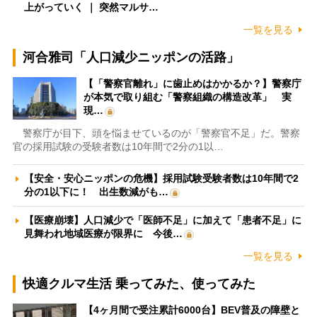
上がっていく ｜ 突然マルサ…
一覧を見る
河合雅司「人口減少ニッポンの活路」
【「警察官離れ」に歯止めはかかるか？】警察庁
が本気で取り組む「警察組織の構造改革」 実
現…
警察庁が目下、頭を悩ませているのが「警察官不足」だ。警察
官の採用試験の受験者数は10年間で2分の1以…
【安全・安心ニッポンの危機】採用試験受験者数は10年間で2
分の1以下に！ 出生数減がも…
【医療崩壊】人口減少で「医師不足」に加えて「患者不足」に
見舞われ地域医療が限界に 今後…
一覧を見る
快適クルマ生活 乗ってみた、使ってみた
【4ヶ月間で受注累計6000台】BEV普及の障壁と