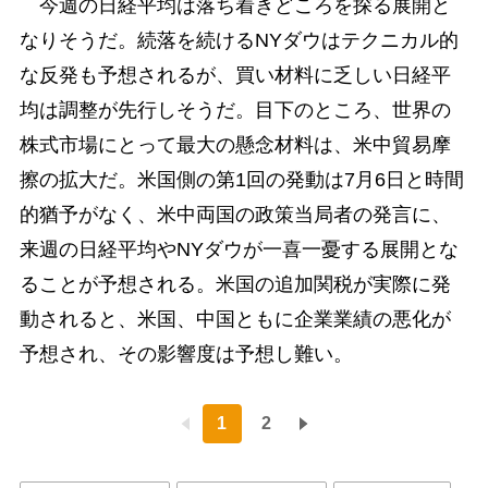
今週の日経平均は落ち着きどころを探る展開と
なりそうだ。続落を続けるNYダウはテクニカル的
な反発も予想されるが、買い材料に乏しい日経平
均は調整が先行しそうだ。目下のところ、世界の
株式市場にとって最大の懸念材料は、米中貿易摩
擦の拡大だ。米国側の第1回の発動は7月6日と時間
的猶予がなく、米中両国の政策当局者の発言に、
来週の日経平均やNYダウが一喜一憂する展開とな
ることが予想される。米国の追加関税が実際に発
動されると、米国、中国ともに企業業績の悪化が
予想され、その影響度は予想し難い。
1
2