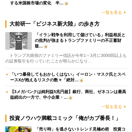
する米国株市場の変化 半…
一覧を見る
大前研一「ビジネス新大陸」の歩き方
「イラン戦争を利用して儲けている」利益相反と
の批判が強まるトランプファミリーの不正蓄財
疑…
トランプ大統領のファミリー信託が今年1～3月に3000回以上も
の証券取引を行っていたことが明らかになり…
「いつ暴発してもおかしくはない」イーロン・マスク氏とスペ
ースXが抱えるリスクの数々「絶対…
【3メガバンクは純利益5兆円超】銀行、商社、ゼネコンは最高
益続出の一方で、中小企業・…
一覧を見る
投資ノウハウ満載コミック「俺がカブ番長！」
「売り時」を逃さないトレンド見極め術 投資コ