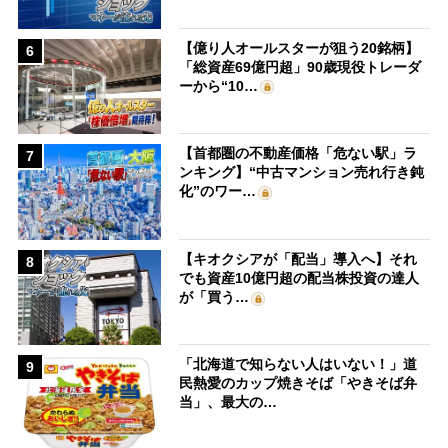
【億り人オールスターが狙う20銘柄】
6
「総資産69億円超」90歳現役トレーダ
ーから“10…
【首都圏の不動産価格「危ない駅」ラ
7
ンキング】“中古マンション売れ行き鈍
化”のワー…
【キオクシアが「配当」導入へ】それ
8
でも資産10億円超の配当株投資の達人
が「買う…
「北海道で知らない人はいない！」道
9
民熱愛のカップ焼きそば「やきそば弁
当」、最大の…