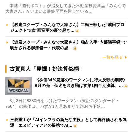
本誌『週刊ポスト』が追及してきた不動産投資商品「みんなで
大家さん」がいよいよ最終局面を迎えている…
【独走スクープ・みんなで大家さん】二転三転した“成田プロ
ジェクト”の計画変更の裏で起き…
【追及スクープ・みんなで大家さん】独占入手“内部議事録”で
明かされる柳瀬健一・代表の思…
一覧を見る
古賀真人「発掘！好決算銘柄」
《株価34％急落のワークマンに特大反転の期待》
6月の売上低迷を吹き飛ばす第1四半期決算、…
6月3日に8330円をつけたワークマン（東証スタンダード・
7564）の株価は、わずか1カ月あまりで約34％下落…
三菱重工が「AIインフラの新たな主役」として再評価される気
運 エヌビディアとの提携でAI…