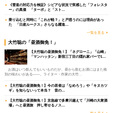
《雪道の対応力を検証》シビアな状況で実感した「フォレスタ
ー」の真価 「ターボ」と「スト…
乗り込むと同時に「これが軽？」と戸惑うのには理由があっ
た 「日産ルークス」さらなる躍進…
一覧を見る
大竹聡の「昼酒御免！」
【大竹聡の昼酒御免！】「ネグローニ」「山崎」
「マンハッタン」新宿三丁目の隠れ家バーで1…
お酒はいつ飲んでもいいものだが、昼から飲むお酒にはまた格
別の味わいがある――。ライター・作家の大竹…
【大竹聡の昼酒御免！】今の若者は「なめろう」や「キヌカツ
ギ」を知らないって本当？ 昔の…
【大竹聡の昼酒御免！】京急線で多摩川越えて「川崎の大衆酒
場」へと昼酒旅 押し寄せるノス…