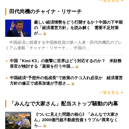
一覧を見る
田代尚機のチャイナ・リサーチ
厳しい経済情勢をどう打開するか？中国の下半期
の「経済運営方針」を読み解く 需要不足対策
が…
中国経済に精通する中国株投資の第一人者・田代尚機氏のプレ
ミアム連載「チャイナ・リサーチ」。中国の…
中国「Kimi K3」の衝撃に世界はどう対応するのか？ 米財務
長官が検討する「蒸留を行う中国…
中国経済“予想外の低成長”で政策のテコ入れ必至か 経済運営
方針の修正で成長加速が予想さ…
一覧を見る
「みんなで大家さん」配当ストップ騒動の内幕
《ついに見えた問題の核心》「みんなで大家さ
ん」2000億円超不動産投資トラブル“異常なく
ら…