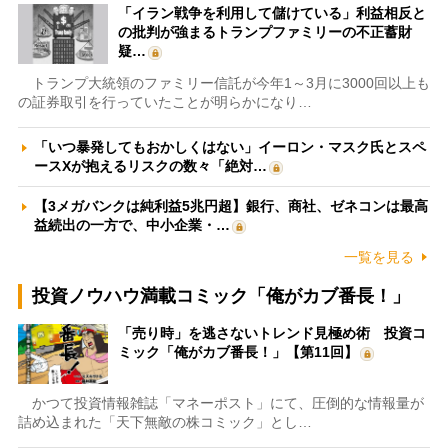
「イラン戦争を利用して儲けている」利益相反と
の批判が強まるトランプファミリーの不正蓄財
疑…
トランプ大統領のファミリー信託が今年1～3月に3000回以上も
の証券取引を行っていたことが明らかになり…
「いつ暴発してもおかしくはない」イーロン・マスク氏とスペ
ースXが抱えるリスクの数々「絶対…
【3メガバンクは純利益5兆円超】銀行、商社、ゼネコンは最高
益続出の一方で、中小企業・…
一覧を見る
投資ノウハウ満載コミック「俺がカブ番長！」
「売り時」を逃さないトレンド見極め術 投資コ
ミック「俺がカブ番長！」【第11回】
かつて投資情報雑誌「マネーポスト」にて、圧倒的な情報量が
詰め込まれた「天下無敵の株コミック」とし…