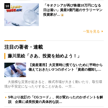
「キオクシアが再び株価10万円になる
10
日は遠い」資産3億円超のサラリーマン
投資家が…
一覧を見る
注目の著者・連載
藤川里絵「さあ、投資を始めよう！」
【資産運用】大災害時に慌てないために平時から
備えておきたい3つのポイント「資産の棚卸し…
大規模な災害が起きると、株式市場が大きく動いたり、取引環
境が不安定になったりすることがある。一方…
5年ぶり改訂の「CGコード」、何が変わったのかポイントを解
説 企業に成長投資の具体的な説…