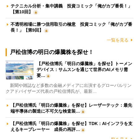
テクニカル分析・集中講義 投資コミック「俺がカブ番長！」
【第10回】
不透明相場に勝つ信用取引の極意 投資コミック「俺がカブ番
長！」【第9回】
一覧を見る
戸松信博の明日の爆騰株を探せ！
【戸松信博氏「明日の爆騰株」を探せ】トーメン
デバイス：サムスンを通じて世界のAIメモリ需
要…
新聞や雑誌など多数の金融メディアに出演するグローバルリン
クアドバイザーズ代表の戸松信博氏が、最新…
【戸松信博氏「明日の爆騰株」を探せ】レーザーテック：最先
端半導体の製造に不可欠な検査装…
【戸松信博氏「明日の爆騰株」を探せ】TDK：AIインフラを支
えるキープレーヤー 成長の再評…