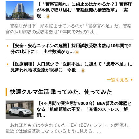
【「警察官離れ」に歯止めはかかるか？】警察庁
が本気で取り組む「警察組織の構造改革」 実
現…
警察庁が目下、頭を悩ませているのが「警察官不足」だ。警察
官の採用試験の受験者数は10年間で2分の1以…
【安全・安心ニッポンの危機】採用試験受験者数は10年間で2
分の1以下に！ 出生数減がも…
【医療崩壊】人口減少で「医師不足」に加えて「患者不足」に
見舞われ地域医療が限界に 今後…
一覧を見る
快適クルマ生活 乗ってみた、使ってみた
【4ヶ月間で受注累計6000台】BEV普及の障壁と
なる「航続距離の不安」「充電のストレス」解
消…
あれほどもてはやされていた「EV（BEV）シフト」の潮流も、
最近では減速基調になっているように見える。…