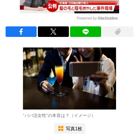
Powered by 
GliaStudios
Mute
“パパ活女性”の本音は？（イメージ）
写真1枚