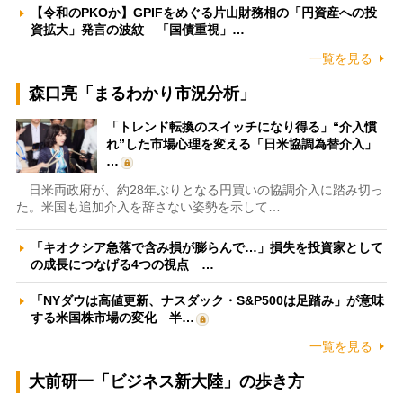
【令和のPKOか】GPIFをめぐる片山財務相の「円資産への投
資拡大」発言の波紋 「国債重視」…
一覧を見る
森口亮「まるわかり市況分析」
「トレンド転換のスイッチになり得る」“介入慣
れ”した市場心理を変える「日米協調為替介入」
…
日米両政府が、約28年ぶりとなる円買いの協調介入に踏み切っ
た。米国も追加介入を辞さない姿勢を示して…
「キオクシア急落で含み損が膨らんで…」損失を投資家として
の成長につなげる4つの視点 …
「NYダウは高値更新、ナスダック・S&P500は足踏み」が意味
する米国株市場の変化 半…
一覧を見る
大前研一「ビジネス新大陸」の歩き方