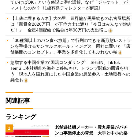
ていけばOK」という俗説に潜む誤解、なぜ「ジャケット」が
マストなのか？《1級葬祭ディレクターが解説》
【土俵に埋まるカネ】大の里、豊昇龍が黒星続きの名古屋場所
は「懸賞金2826万円」が下位力士に渡り「今日はみんなで焼肉
だ！」 金星4個配給で協会は年96万円の支出増に
「30種類以上のパン食べ放題」で行列のできる新形態レストラ
ンを手掛けるサンマルクホールディングス 同社に聞いた「店
舗展開のコンセプト」、事業を多角化してもぶれない軸
急増する中国企業の“国籍ロンダリング” SHEIN、TikTok、
Temu…本社機能を海外に移転させ、トランプ関税の回避を狙
う 現地人を隠れ蓑にした中国企業の農業参入・土地取得への
懸念も
関連記事
ランキング
老舗遊技機メーカー・豊丸産業がパチ
1
ンコ事業停止の背景 大手と中小の格