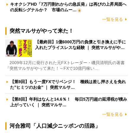
キオクシアHD「7万円割れからの急反発」は再びの上昇局面へ
の反転シグナルか？ 市場のムー…
一覧を見る
突然マルサがやって来た！
【最終回】1億6000万円の負債と引き換えに手に
入れたプライスレスな経験 ｜ 突然マルサがや…
2009年12月に発行された元FXトレーダー・磯貝清明氏の著書
『突然マルサがやって来た！～FXで10億円稼い…
【第9回】もう一度FXでリベンジ！ 種銭は差し押さえを免れ
た”ヒミツのお金” ｜ 突然マルサ…
【第8回】年利はなんと14.6％！ 毎日5万円超の延滞税が積み
上がっていく ｜ 突然マルサ…
一覧を見る
河合雅司「人口減少ニッポンの活路」