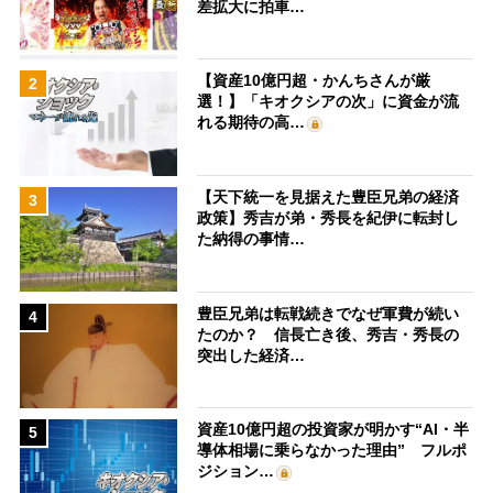
差拡大に拍車…
【資産10億円超・かんちさんが厳
2
選！】「キオクシアの次」に資金が流
れる期待の高…
【天下統一を見据えた豊臣兄弟の経済
3
政策】秀吉が弟・秀長を紀伊に転封し
た納得の事情…
豊臣兄弟は転戦続きでなぜ軍費が続い
4
たのか？ 信長亡き後、秀吉・秀長の
突出した経済…
資産10億円超の投資家が明かす“AI・半
5
導体相場に乗らなかった理由” フルポ
ジション…