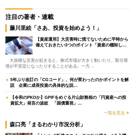
注目の著者・連載
藤川里絵「さあ、投資を始めよう！」
【資産運用】大災害時に慌てないために平時から
備えておきたい3つのポイント「資産の棚卸し…
大規模な災害が起きると、株式市場が大きく動いたり、取引環
境が不安定になったりすることがある。一方…
5年ぶり改訂の「CGコード」、何が変わったのかポイントを解
説 企業に成長投資の具体的な説…
【令和のPKOか】GPIFをめぐる片山財務相の「円資産への投
資拡大」発言の波紋 「国債重視」…
一覧を見る
森口亮「まるわかり市況分析」