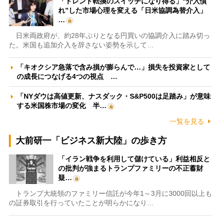
「トレンド転換のスイッチになり得る」“介入慣
れ”した市場心理を変える「日米協調為替介入」
…
日米両政府が、約28年ぶりとなる円買いの協調介入に踏み切っ
た。米国も追加介入を辞さない姿勢を示して…
「キオクシア急落で含み損が膨らんで…」損失を投資家として
の成長につなげる4つの視点 …
「NYダウは高値更新、ナスダック・S&P500は足踏み」が意味
する米国株市場の変化 半…
一覧を見る
大前研一「ビジネス新大陸」の歩き方
「イラン戦争を利用して儲けている」利益相反と
の批判が強まるトランプファミリーの不正蓄財
疑…
トランプ大統領のファミリー信託が今年1～3月に3000回以上も
の証券取引を行っていたことが明らかになり…