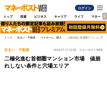
ログイン
トップ
投資
ビジネス
キャリア
ライフ
マネー
トップ
住まい・不動産
マイホーム・購入
二極化進む首都圏マンション市場
住まい・不動産
2018.07.17 11:00
マネーポストWEB
二極化進む首都圏マンション市場 値崩
れしない条件と穴場エリア
Loaded
:
100.00%
/
Unmute