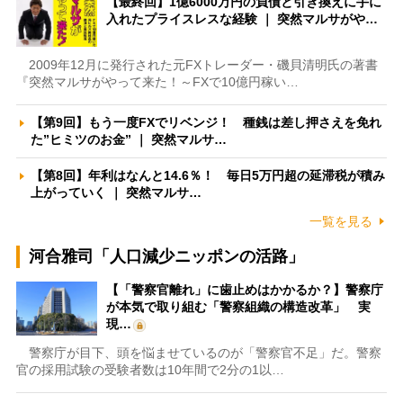
【最終回】1億6000万円の負債と引き換えに手に
入れたプライスレスな経験 ｜ 突然マルサがや…
2009年12月に発行された元FXトレーダー・磯貝清明氏の著書
『突然マルサがやって来た！～FXで10億円稼い…
【第9回】もう一度FXでリベンジ！ 種銭は差し押さえを免れ
た”ヒミツのお金” ｜ 突然マルサ…
【第8回】年利はなんと14.6％！ 毎日5万円超の延滞税が積み
上がっていく ｜ 突然マルサ…
一覧を見る
河合雅司「人口減少ニッポンの活路」
【「警察官離れ」に歯止めはかかるか？】警察庁
が本気で取り組む「警察組織の構造改革」 実
現…
警察庁が目下、頭を悩ませているのが「警察官不足」だ。警察
官の採用試験の受験者数は10年間で2分の1以…