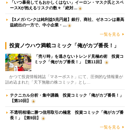
「いつ暴発してもおかしくはない」イーロン・マスク氏とスペ
ースXが抱えるリスクの数々「絶対…
【3メガバンクは純利益5兆円超】銀行、商社、ゼネコンは最高
益続出の一方で、中小企業・…
一覧を見る
投資ノウハウ満載コミック「俺がカブ番長！」
「売り時」を逃さないトレンド見極め術 投資コ
ミック「俺がカブ番長！」【第11回】
かつて投資情報雑誌「マネーポスト」にて、圧倒的な情報量が
詰め込まれた「天下無敵の株コミック」とし…
テクニカル分析・集中講義 投資コミック「俺がカブ番長！」
【第10回】
不透明相場に勝つ信用取引の極意 投資コミック「俺がカブ番
長！」【第9回】
一覧を見る