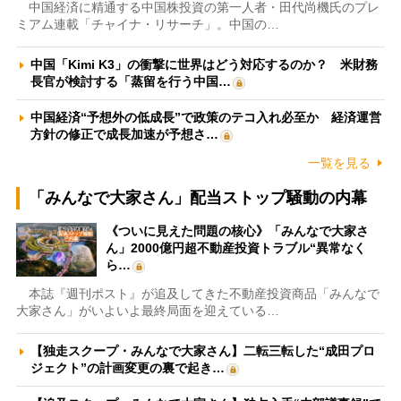
中国経済に精通する中国株投資の第一人者・田代尚機氏のプレ
ミアム連載「チャイナ・リサーチ」。中国の…
中国「Kimi K3」の衝撃に世界はどう対応するのか？ 米財務
長官が検討する「蒸留を行う中国…
中国経済“予想外の低成長”で政策のテコ入れ必至か 経済運営
方針の修正で成長加速が予想さ…
一覧を見る
「みんなで大家さん」配当ストップ騒動の内幕
《ついに見えた問題の核心》「みんなで大家さ
ん」2000億円超不動産投資トラブル“異常なく
ら…
本誌『週刊ポスト』が追及してきた不動産投資商品「みんなで
大家さん」がいよいよ最終局面を迎えている…
【独走スクープ・みんなで大家さん】二転三転した“成田プロ
ジェクト”の計画変更の裏で起き…