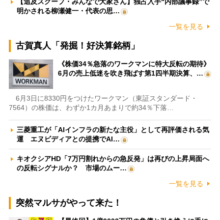
【追及スクープ・みんなで大家さん】独占入手“内部議事録”で
明かされる柳瀬健一・代表の思…
一覧を見る
古賀真人「発掘！好決算銘柄」
《株価34％急落のワークマンに特大反転の期待》
6月の売上低迷を吹き飛ばす第1四半期決算、…
6月3日に8330円をつけたワークマン（東証スタンダード・
7564）の株価は、わずか1カ月あまりで約34％下落…
三菱重工が「AIインフラの新たな主役」として再評価される気
運 エヌビディアとの提携でAI…
キオクシアHD「7万円割れからの急反発」は再びの上昇局面へ
の反転シグナルか？ 市場のムー…
一覧を見る
突然マルサがやって来た！