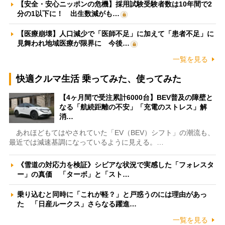
【安全・安心ニッポンの危機】採用試験受験者数は10年間で2
分の1以下に！ 出生数減がも…
【医療崩壊】人口減少で「医師不足」に加えて「患者不足」に
見舞われ地域医療が限界に 今後…
一覧を見る
快適クルマ生活 乗ってみた、使ってみた
【4ヶ月間で受注累計6000台】BEV普及の障壁と
なる「航続距離の不安」「充電のストレス」解
消…
あれほどもてはやされていた「EV（BEV）シフト」の潮流も、
最近では減速基調になっているように見える。…
《雪道の対応力を検証》シビアな状況で実感した「フォレスタ
ー」の真価 「ターボ」と「スト…
乗り込むと同時に「これが軽？」と戸惑うのには理由があっ
た 「日産ルークス」さらなる躍進…
一覧を見る