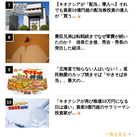
【キオクシアが「配当」導入へ】それ
7
でも資産10億円超の配当株投資の達人
が「買う…
豊臣兄弟は転戦続きでなぜ軍費が続い
8
たのか？ 信長亡き後、秀吉・秀長の
突出した経済…
「北海道で知らない人はいない！」道
9
民熱愛のカップ焼きそば「やきそば弁
当」、最大の…
「キオクシアが再び株価10万円になる
10
日は遠い」資産3億円超のサラリーマン
投資家が…
一覧を見る