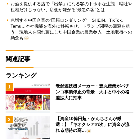
お酒を提供する店で「出禁」になる客のトホホな生態 嘔吐や
粗相だけじゃない、店側が嫌がる“最悪の客”とは
急増する中国企業の“国籍ロンダリング” SHEIN、TikTok、
Temu…本社機能を海外に移転させ、トランプ関税の回避を狙
う 現地人を隠れ蓑にした中国企業の農業参入・土地取得への
懸念も
関連記事
ランキング
老舗遊技機メーカー・豊丸産業がパチ
1
ンコ事業停止の背景 大手と中小の格
差拡大に拍車…
【資産10億円超・かんちさんが厳
2
選！】「キオクシアの次」に資金が流
れる期待の高…