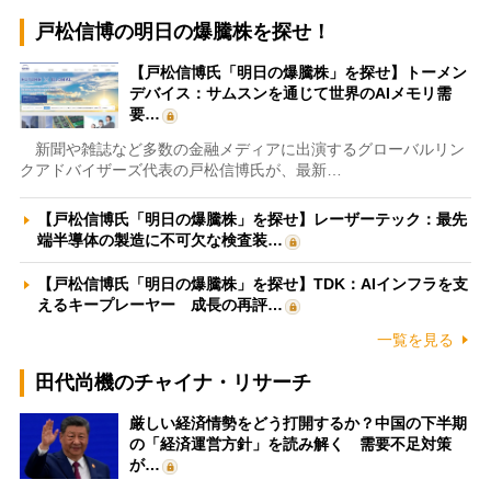
戸松信博の明日の爆騰株を探せ！
【戸松信博氏「明日の爆騰株」を探せ】トーメン
デバイス：サムスンを通じて世界のAIメモリ需
要…
新聞や雑誌など多数の金融メディアに出演するグローバルリン
クアドバイザーズ代表の戸松信博氏が、最新…
【戸松信博氏「明日の爆騰株」を探せ】レーザーテック：最先
端半導体の製造に不可欠な検査装…
【戸松信博氏「明日の爆騰株」を探せ】TDK：AIインフラを支
えるキープレーヤー 成長の再評…
一覧を見る
田代尚機のチャイナ・リサーチ
厳しい経済情勢をどう打開するか？中国の下半期
の「経済運営方針」を読み解く 需要不足対策
が…