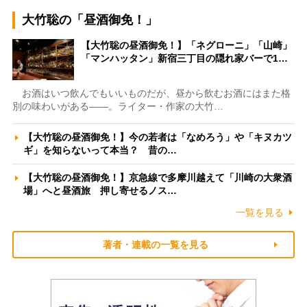
大竹聡の「昼酒御免！」
【大竹聡の昼酒御免！】「ネグローニ」「山崎」
「マンハッタン」新宿三丁目の隠れ家バーで1…
お酒はいつ飲んでもいいものだが、昼から飲むお酒にはまた格
別の味わいがある――。ライター・作家の大竹…
【大竹聡の昼酒御免！】今の若者は「なめろう」や「キヌカツ
ギ」を知らないって本当？ 昔の…
【大竹聡の昼酒御免！】京急線で多摩川越えて「川崎の大衆酒
場」へと昼酒旅 押し寄せるノス…
一覧を見る
著者・連載の一覧を見る