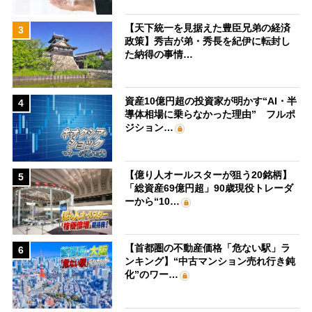
【天下統一を見据えた豊臣兄弟の経済
3
政策】秀吉が弟・秀長を紀伊に転封し
た納得の事情…
資産10億円超の投資家が明かす“AI・半
4
導体相場に乗らなかった理由” フルポ
ジション…
【億り人オールスターが狙う20銘柄】
5
「総資産69億円超」90歳現役トレーダ
ーから“10…
【首都圏の不動産価格「危ない駅」ラ
6
ンキング】“中古マンション売れ行き鈍
化”のワー…