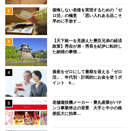
後悔しない老後を実現するための「ゼ
2
ロ活」の極意 「思い入れある品こそ
早めに手放す…
【天下統一を見据えた豊臣兄弟の経済
3
政策】秀吉が弟・秀長を紀伊に転封し
た納得の事情…
資産をゼロにして最期を迎える「ゼロ
4
活」、年代別・計画的にお金を使うポ
イント 6…
老舗遊技機メーカー・豊丸産業がパチ
5
ンコ事業停止の背景 大手と中小の格
差拡大に拍車…