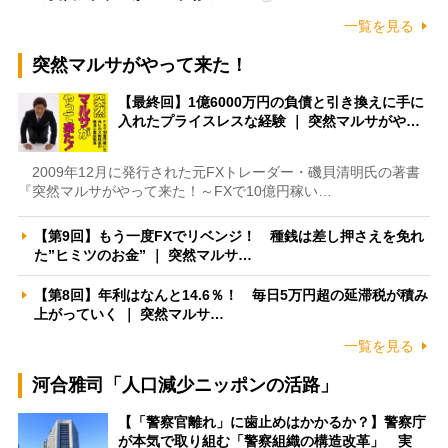
一覧を見る
突然マルサがやって来た！
【最終回】1億6000万円の負債と引き換えに手に
入れたプライスレスな経験 ｜ 突然マルサがや…
2009年12月に発行された元FXトレーダー・磯貝清明氏の著書
『突然マルサがやって来た！～FXで10億円稼い…
【第9回】もう一度FXでリベンジ！ 種銭は差し押さえを免れ
た”ヒミツのお金” ｜ 突然マルサ…
【第8回】年利はなんと14.6％！ 毎日5万円超の延滞税が積み
上がっていく ｜ 突然マルサ…
一覧を見る
河合雅司「人口減少ニッポンの活路」
【「警察官離れ」に歯止めはかかるか？】警察庁
が本気で取り組む「警察組織の構造改革」 実