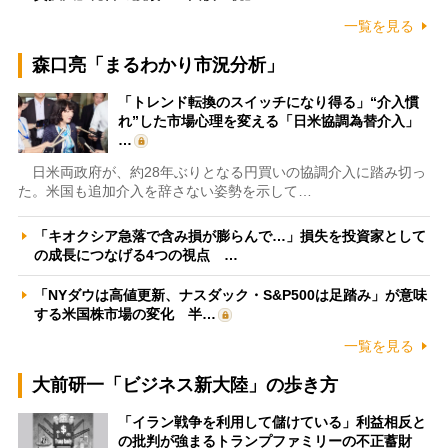
一覧を見る
森口亮「まるわかり市況分析」
「トレンド転換のスイッチになり得る」“介入慣
れ”した市場心理を変える「日米協調為替介入」
…
日米両政府が、約28年ぶりとなる円買いの協調介入に踏み切っ
た。米国も追加介入を辞さない姿勢を示して…
「キオクシア急落で含み損が膨らんで…」損失を投資家として
の成長につなげる4つの視点 …
「NYダウは高値更新、ナスダック・S&P500は足踏み」が意味
する米国株市場の変化 半…
一覧を見る
大前研一「ビジネス新大陸」の歩き方
「イラン戦争を利用して儲けている」利益相反と
の批判が強まるトランプファミリーの不正蓄財