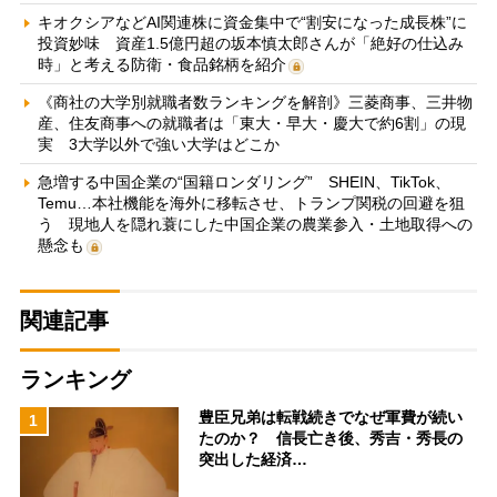
キオクシアなどAI関連株に資金集中で“割安になった成長株”に
投資妙味 資産1.5億円超の坂本慎太郎さんが「絶好の仕込み
時」と考える防衛・食品銘柄を紹介
《商社の大学別就職者数ランキングを解剖》三菱商事、三井物
産、住友商事への就職者は「東大・早大・慶大で約6割」の現
実 3大学以外で強い大学はどこか
急増する中国企業の“国籍ロンダリング” SHEIN、TikTok、
Temu…本社機能を海外に移転させ、トランプ関税の回避を狙
う 現地人を隠れ蓑にした中国企業の農業参入・土地取得への
懸念も
関連記事
ランキング
豊臣兄弟は転戦続きでなぜ軍費が続い
1
たのか？ 信長亡き後、秀吉・秀長の
突出した経済…