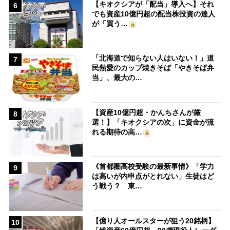
【キオクシアが「配当」導入へ】それ
6
でも資産10億円超の配当株投資の達人
が「買う…
「北海道で知らない人はいない！」道
7
民熱愛のカップ焼きそば「やきそば弁
当」、最大の…
【資産10億円超・かんちさんが厳
8
選！】「キオクシアの次」に資金が流
れる期待の高…
《首都圏高校受験の最新事情》「学力
9
は高いが内申点がとれない」生徒はど
う戦う？ 東…
【億り人オールスターが狙う20銘柄】
10