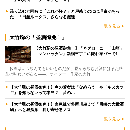
乗り込むと同時に「これが軽？」と戸惑うのには理由があっ
た 「日産ルークス」さらなる躍進…
一覧を見る
大竹聡の「昼酒御免！」
【大竹聡の昼酒御免！】「ネグローニ」「山崎」
「マンハッタン」新宿三丁目の隠れ家バーで1…
お酒はいつ飲んでもいいものだが、昼から飲むお酒にはまた格
別の味わいがある――。ライター・作家の大竹…
【大竹聡の昼酒御免！】今の若者は「なめろう」や「キヌカツ
ギ」を知らないって本当？ 昔の…
【大竹聡の昼酒御免！】京急線で多摩川越えて「川崎の大衆酒
場」へと昼酒旅 押し寄せるノス…
一覧を見る