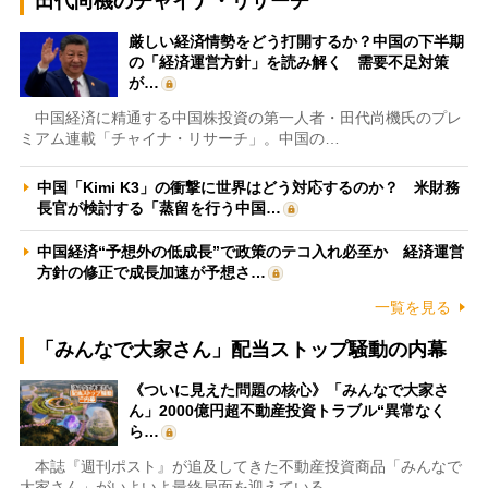
田代尚機のチャイナ・リサーチ
厳しい経済情勢をどう打開するか？中国の下半期
の「経済運営方針」を読み解く 需要不足対策
が…
中国経済に精通する中国株投資の第一人者・田代尚機氏のプレ
ミアム連載「チャイナ・リサーチ」。中国の…
中国「Kimi K3」の衝撃に世界はどう対応するのか？ 米財務
長官が検討する「蒸留を行う中国…
中国経済“予想外の低成長”で政策のテコ入れ必至か 経済運営
方針の修正で成長加速が予想さ…
一覧を見る
「みんなで大家さん」配当ストップ騒動の内幕
《ついに見えた問題の核心》「みんなで大家さ
ん」2000億円超不動産投資トラブル“異常なく
ら…
本誌『週刊ポスト』が追及してきた不動産投資商品「みんなで
大家さん」がいよいよ最終局面を迎えている…