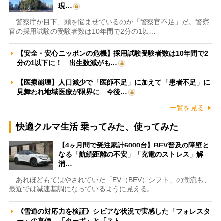
現…
警察庁が目下、頭を悩ませているのが「警察官不足」だ。警察
官の採用試験の受験者数は10年間で2分の1以…
【安全・安心ニッポンの危機】採用試験受験者数は10年間で2
分の1以下に！ 出生数減がも…
【医療崩壊】人口減少で「医師不足」に加えて「患者不足」に
見舞われ地域医療が限界に 今後…
一覧を見る
快適クルマ生活 乗ってみた、使ってみた
【4ヶ月間で受注累計6000台】BEV普及の障壁と
なる「航続距離の不安」「充電のストレス」解
消…
あれほどもてはやされていた「EV（BEV）シフト」の潮流も、
最近では減速基調になっているように見える。…
《雪道の対応力を検証》シビアな状況で実感した「フォレスタ
ー」の真価 「ターボ」と「スト…