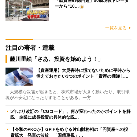
「総資産69億円超」90歳現役トレーダ
ーから“10…
一覧を見る
注目の著者・連載
藤川里絵「さあ、投資を始めよう！」
【資産運用】大災害時に慌てないために平時から
備えておきたい3つのポイント「資産の棚卸し…
大規模な災害が起きると、株式市場が大きく動いたり、取引環
境が不安定になったりすることがある。一方…
5年ぶり改訂の「CGコード」、何が変わったのかポイントを解
説 企業に成長投資の具体的な説…
【令和のPKOか】GPIFをめぐる片山財務相の「円資産への投
資拡大」発言の波紋 「国債重視」…