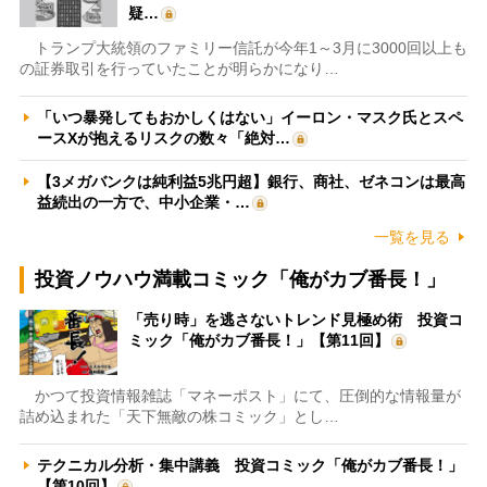
疑…
トランプ大統領のファミリー信託が今年1～3月に3000回以上も
の証券取引を行っていたことが明らかになり…
「いつ暴発してもおかしくはない」イーロン・マスク氏とスペ
ースXが抱えるリスクの数々「絶対…
【3メガバンクは純利益5兆円超】銀行、商社、ゼネコンは最高
益続出の一方で、中小企業・…
一覧を見る
投資ノウハウ満載コミック「俺がカブ番長！」
「売り時」を逃さないトレンド見極め術 投資コ
ミック「俺がカブ番長！」【第11回】
かつて投資情報雑誌「マネーポスト」にて、圧倒的な情報量が
詰め込まれた「天下無敵の株コミック」とし…
テクニカル分析・集中講義 投資コミック「俺がカブ番長！」
【第10回】