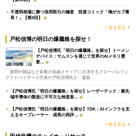
不透明相場に勝つ信用取引の極意 投資コミック「俺がカブ番
長！」【第9回】
一覧を見る
戸松信博の明日の爆騰株を探せ！
【戸松信博氏「明日の爆騰株」を探せ】トーメン
デバイス：サムスンを通じて世界のAIメモリ需
要…
新聞や雑誌など多数の金融メディアに出演するグローバルリン
クアドバイザーズ代表の戸松信博氏が、最新…
【戸松信博氏「明日の爆騰株」を探せ】レーザーテック：最先
端半導体の製造に不可欠な検査装…
【戸松信博氏「明日の爆騰株」を探せ】TDK：AIインフラを支
えるキープレーヤー 成長の再評…
一覧を見る