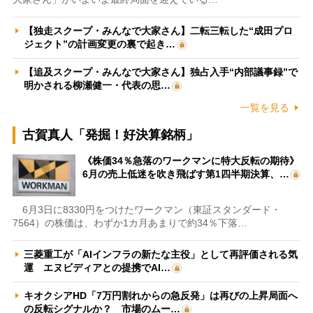
【独走スクープ・みんなで大家さん】二転三転した“成田プロ
ジェクト”の計画変更の裏で起き…
【追及スクープ・みんなで大家さん】独占入手“内部議事録”で
明かされる柳瀬健一・代表の思…
一覧を見る
古賀真人「発掘！好決算銘柄」
《株価34％急落のワークマンに特大反転の期待》
6月の売上低迷を吹き飛ばす第1四半期決算、…
6月3日に8330円をつけたワークマン（東証スタンダード・
7564）の株価は、わずか1カ月あまりで約34％下落…
三菱重工が「AIインフラの新たな主役」として再評価される気
運 エヌビディアとの提携でAI…
キオクシアHD「7万円割れからの急反発」は再びの上昇局面へ
の反転シグナルか？ 市場のムー…