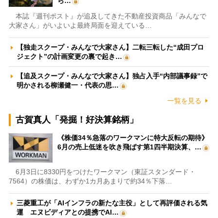
ら…
本誌『週刊ポスト』が追及してきた不動産投資商品「みんなで
大家さん」がいよいよ最終局面を迎えている…
【独走スクープ・みんなで大家さん】二転三転した“成田プロ
ジェクト”の計画変更の裏で起き…
【追及スクープ・みんなで大家さん】独占入手“内部議事録”で
明かされる柳瀬健一・代表の思…
一覧を見る
古賀真人「発掘！好決算銘柄」
《株価34％急落のワークマンに特大反転の期待》
6月の売上低迷を吹き飛ばす第1四半期決算、…
6月3日に8330円をつけたワークマン（東証スタンダード・
7564）の株価は、わずか1カ月あまりで約34％下落…
三菱重工が「AIインフラの新たな主役」として再評価される気
運 エヌビディアとの提携でAI…