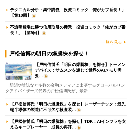
テクニカル分析・集中講義 投資コミック「俺がカブ番長！」
【第10回】
不透明相場に勝つ信用取引の極意 投資コミック「俺がカブ番
長！」【第9回】
一覧を見る
戸松信博の明日の爆騰株を探せ！
【戸松信博氏「明日の爆騰株」を探せ】トーメン
デバイス：サムスンを通じて世界のAIメモリ需
要…
新聞や雑誌など多数の金融メディアに出演するグローバルリン
クアドバイザーズ代表の戸松信博氏が、最新…
【戸松信博氏「明日の爆騰株」を探せ】レーザーテック：最先
端半導体の製造に不可欠な検査装…
【戸松信博氏「明日の爆騰株」を探せ】TDK：AIインフラを支
えるキープレーヤー 成長の再評…