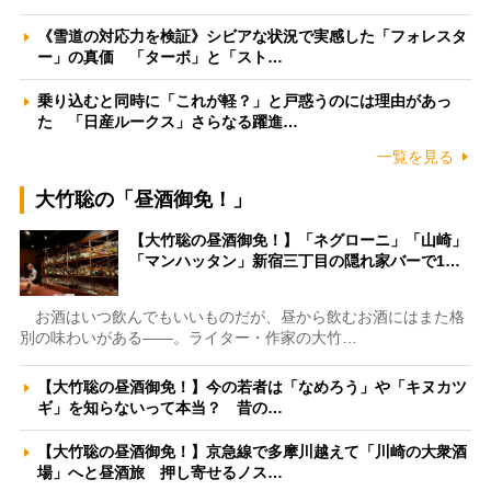
《雪道の対応力を検証》シビアな状況で実感した「フォレスタ
ー」の真価 「ターボ」と「スト…
乗り込むと同時に「これが軽？」と戸惑うのには理由があっ
た 「日産ルークス」さらなる躍進…
一覧を見る
大竹聡の「昼酒御免！」
【大竹聡の昼酒御免！】「ネグローニ」「山崎」
「マンハッタン」新宿三丁目の隠れ家バーで1…
お酒はいつ飲んでもいいものだが、昼から飲むお酒にはまた格
別の味わいがある――。ライター・作家の大竹…
【大竹聡の昼酒御免！】今の若者は「なめろう」や「キヌカツ
ギ」を知らないって本当？ 昔の…
【大竹聡の昼酒御免！】京急線で多摩川越えて「川崎の大衆酒
場」へと昼酒旅 押し寄せるノス…