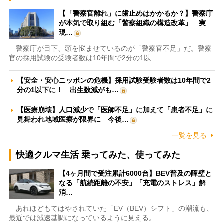
【「警察官離れ」に歯止めはかかるか？】警察庁
が本気で取り組む「警察組織の構造改革」 実
現…
警察庁が目下、頭を悩ませているのが「警察官不足」だ。警察
官の採用試験の受験者数は10年間で2分の1以…
【安全・安心ニッポンの危機】採用試験受験者数は10年間で2
分の1以下に！ 出生数減がも…
【医療崩壊】人口減少で「医師不足」に加えて「患者不足」に
見舞われ地域医療が限界に 今後…
一覧を見る
快適クルマ生活 乗ってみた、使ってみた
【4ヶ月間で受注累計6000台】BEV普及の障壁と
なる「航続距離の不安」「充電のストレス」解
消…
あれほどもてはやされていた「EV（BEV）シフト」の潮流も、
最近では減速基調になっているように見える。…