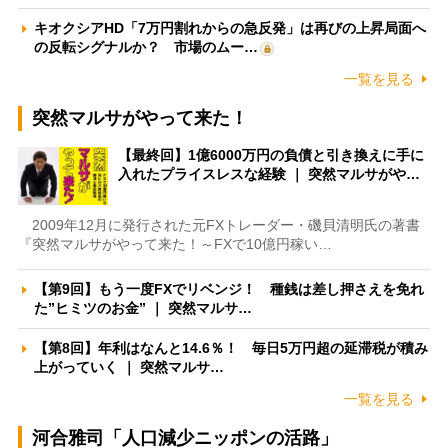
キオクシアHD「7万円割れからの急反発」は再びの上昇局面へ
の反転シグナルか？ 市場のムー…
一覧を見る
突然マルサがやって来た！
【最終回】1億6000万円の負債と引き換えに手に
入れたプライスレスな経験 ｜ 突然マルサがや…
2009年12月に発行された元FXトレーダー・磯貝清明氏の著書
『突然マルサがやって来た！～FXで10億円稼い…
【第9回】もう一度FXでリベンジ！ 種銭は差し押さえを免れ
た”ヒミツのお金” ｜ 突然マルサ…
【第8回】年利はなんと14.6％！ 毎日5万円超の延滞税が積み
上がっていく ｜ 突然マルサ…
一覧を見る
河合雅司「人口減少ニッポンの活路」