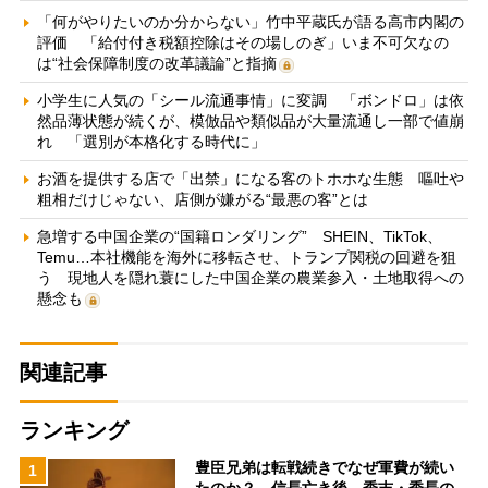
「何がやりたいのか分からない」竹中平蔵氏が語る高市内閣の
評価 「給付付き税額控除はその場しのぎ」いま不可欠なの
は“社会保障制度の改革議論”と指摘
小学生に人気の「シール流通事情」に変調 「ボンドロ」は依
然品薄状態が続くが、模倣品や類似品が大量流通し一部で値崩
れ 「選別が本格化する時代に」
お酒を提供する店で「出禁」になる客のトホホな生態 嘔吐や
粗相だけじゃない、店側が嫌がる“最悪の客”とは
急増する中国企業の“国籍ロンダリング” SHEIN、TikTok、
Temu…本社機能を海外に移転させ、トランプ関税の回避を狙
う 現地人を隠れ蓑にした中国企業の農業参入・土地取得への
懸念も
関連記事
ランキング
豊臣兄弟は転戦続きでなぜ軍費が続い
1