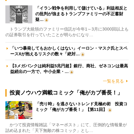
「イラン戦争を利用して儲けている」利益相反と
の批判が強まるトランプファミリーの不正蓄財
疑…
トランプ大統領のファミリー信託が今年1～3月に3000回以上も
の証券取引を行っていたことが明らかになり…
「いつ暴発してもおかしくはない」イーロン・マスク氏とスペ
ースXが抱えるリスクの数々「絶対…
【3メガバンクは純利益5兆円超】銀行、商社、ゼネコンは最高
益続出の一方で、中小企業・…
一覧を見る
投資ノウハウ満載コミック「俺がカブ番長！」
「売り時」を逃さないトレンド見極め術 投資コ
ミック「俺がカブ番長！」【第11回】
かつて投資情報雑誌「マネーポスト」にて、圧倒的な情報量が
詰め込まれた「天下無敵の株コミック」とし…