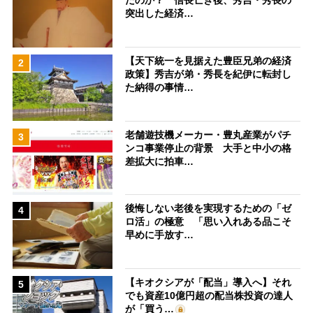
たのか？ 信長亡き後、秀吉・秀長の
突出した経済…
【天下統一を見据えた豊臣兄弟の経済
2
政策】秀吉が弟・秀長を紀伊に転封し
た納得の事情…
老舗遊技機メーカー・豊丸産業がパチ
3
ンコ事業停止の背景 大手と中小の格
差拡大に拍車…
後悔しない老後を実現するための「ゼ
4
ロ活」の極意 「思い入れある品こそ
早めに手放す…
【キオクシアが「配当」導入へ】それ
5
でも資産10億円超の配当株投資の達人
が「買う…