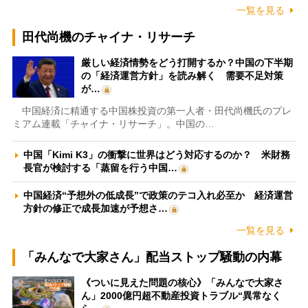
一覧を見る
田代尚機のチャイナ・リサーチ
厳しい経済情勢をどう打開するか？中国の下半期
の「経済運営方針」を読み解く 需要不足対策
が…
中国経済に精通する中国株投資の第一人者・田代尚機氏のプレ
ミアム連載「チャイナ・リサーチ」。中国の…
中国「Kimi K3」の衝撃に世界はどう対応するのか？ 米財務
長官が検討する「蒸留を行う中国…
中国経済“予想外の低成長”で政策のテコ入れ必至か 経済運営
方針の修正で成長加速が予想さ…
一覧を見る
「みんなで大家さん」配当ストップ騒動の内幕
《ついに見えた問題の核心》「みんなで大家さ
ん」2000億円超不動産投資トラブル“異常なく