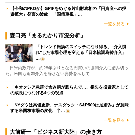
【令和のPKOか】GPIFをめぐる片山財務相の「円資産への投
資拡大」発言の波紋 「国債重視」…
一覧を見る
森口亮「まるわかり市況分析」
「トレンド転換のスイッチになり得る」“介入慣
れ”した市場心理を変える「日米協調為替介入」
…
日米両政府が、約28年ぶりとなる円買いの協調介入に踏み切っ
た。米国も追加介入を辞さない姿勢を示して…
「キオクシア急落で含み損が膨らんで…」損失を投資家として
の成長につなげる4つの視点 …
「NYダウは高値更新、ナスダック・S&P500は足踏み」が意味
する米国株市場の変化 半…
一覧を見る
大前研一「ビジネス新大陸」の歩き方