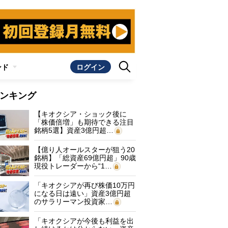
ンド
ログイン
ンキング
【キオクシア・ショック後に
「株価倍増」も期待できる注目
銘柄5選】資産3億円超…
【億り人オールスターが狙う20
銘柄】「総資産69億円超」90歳
現役トレーダーから“1…
「キオクシアが再び株価10万円
になる日は遠い」資産3億円超
のサラリーマン投資家…
「キオクシアが今後も利益を出