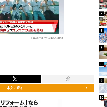
5
6
Powered by 
GliaStudios
7
Mute
8
9
本文に戻る
10