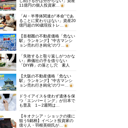
し続けるかは分からない」資産
11億円の個人投資家…
「AI・半導体関連が“本命”であ
ることに変わりはない」資産20
億円超の90歳現役トレ…
【首都圏の不動産価格「危ない
駅」ランキング】“中古マンシ
ョン売れ行き鈍化”のワ…
「失敗すると取り返しがつかな
い」葬儀社の手を借りない
「DIY葬」の落とし穴 素人
に…
【大阪の不動産価格「危ない
駅」ランキング】“中古マンシ
ョン売れ行き鈍化”のワー…
ドライアイスを使わず遺体を保
つ「エンバーミング」が日本で
も普及 1～2週間は…
【キオクシア・ショックの後に
狙う5銘柄】イベント投資家の
億り人・羽根英樹氏が…