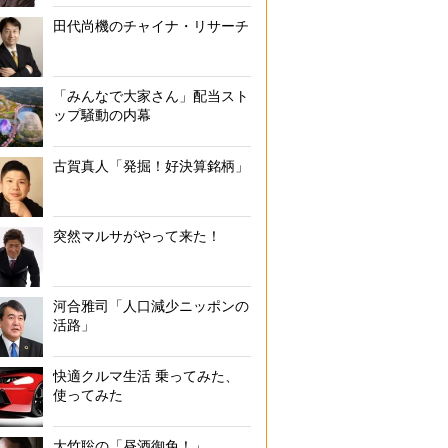
田代尚機のチャイナ・リサーチ
「みんなで大家さん」配当スト
ップ騒動の内幕
古賀真人「発掘！好決算銘柄」
突然マルサがやって来た！
河合雅司「人口減少ニッポンの
活路」
快適クルマ生活 乗ってみた、
使ってみた
大竹聡の「昼酒御免！」