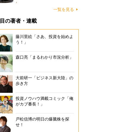
一覧を見る
目の著者・連載
藤川里絵「さあ、投資を始めよ
う！」
森口亮「まるわかり市況分析」
大前研一「ビジネス新大陸」の
歩き方
投資ノウハウ満載コミック「俺
がカブ番長！」
戸松信博の明日の爆騰株を探
せ！