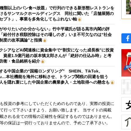
0種類以上のパン食べ放題」で行列のできる新形態レストランを
けるサンマルクホールディングス 同社に聞いた「店舗展開の
セプト」、事業を多角化してもぶれない軸
がやりたいのか分からない」竹中平蔵氏が語る高市内閣の評
「給付付き税額控除はその場しのぎ」いま不可欠なのは“社会
制度の改革議論”と指摘
クシアなどAI関連株に資金集中で“割安になった成長株”に投資
 資産1.5億円超の坂本慎太郎さんが「絶好の仕込み時」と考
防衛・食品銘柄を紹介
する中国企業の“国籍ロンダリング” SHEIN、TikTok、
mu…本社機能を海外に移転させ、トランプ関税の回避を狙う
人を隠れ蓑にした中国企業の農業参入・土地取得への懸念も
も投資の参考にしていただくためのものであり、実際の投資に
て行って下さいますよう、お願い致します。 当サイトの掲載
載される全ての情報の正確性を保証するものではありません。
等の保証は一切行っておりませんので、予めご了承下さい。