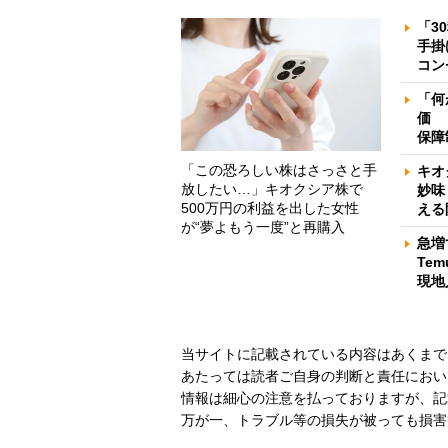
「3
手掛
コン
「何
価 
保障
「この恐ろしい株はさっさと手
キオ
放したい…」キオクシア株で
妙味
500万円の利益を出した女性
える
が“夢よもう一度”と再購入
急増
Te
現地
当サイトに記載されている内容はあくまで
あたっては読者ご自身の判断と責任におい
情報は細心の注意を払っておりますが、記
万が一、トラブル等の損失が被っても損害