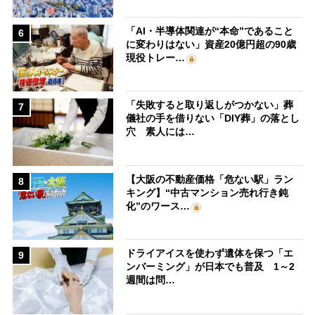
「AI・半導体関連が“本命”であること
6
に変わりはない」資産20億円超の90歳
現役トレー…
「失敗すると取り返しがつかない」葬
7
儀社の手を借りない「DIY葬」の落とし
穴 素人には…
【大阪の不動産価格「危ない駅」ラン
8
キング】“中古マンション売れ行き鈍
化”のワース…
ドライアイスを使わず遺体を保つ「エ
9
ンバーミング」が日本でも普及 1～2
週間は問…