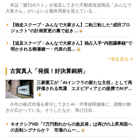
本誌『週刊ポスト』が追及してきた不動産投資商品「みんなで
大家さん」がいよいよ最終局面を迎えている…
【独走スクープ・みんなで大家さん】二転三転した“成田プロ
ジェクト”の計画変更の裏で起き…
【追及スクープ・みんなで大家さん】独占入手“内部議事録”で
明かされる柳瀬健一・代表の思…
一覧を見る
古賀真人「発掘！好決算銘柄」
三菱重工が「AIインフラの新たな主役」として再
評価される気運 エヌビディアとの提携でAIデ…
今年の株式市場を牽引してきたAI・半導体関連株に、調整の動
きが広がっている。そうしたなか、再び注目…
キオクシアHD「7万円割れからの急反発」は再びの上昇局面へ
の反転シグナルか？ 市場のムー…