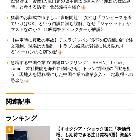
投資妙味 資産1.5億円超の坂本慎太郎さんが「絶好の仕込み
時」と考える防衛・食品銘柄を紹介
猛暑のお葬式で悩ましい“喪服問題” 女性は「ワンピースを着
ていけばOK」という俗説に潜む誤解、なぜ「ジャケット」が
マストなのか？《1級葬祭ディレクターが解説》
【納車時に複数の事故】テスラジャパン“多額のEV補助金”で注
文殺到、現場は大混乱 トラブル続発の背後に見え隠れす
る“イーロンの右腕”の影
急増する中国企業の“国籍ロンダリング” SHEIN、TikTok、
Temu…本社機能を海外に移転させ、トランプ関税の回避を狙
う 現地人を隠れ蓑にした中国企業の農業参入・土地取得への
懸念も
関連記事
ランキング
【キオクシア・ショック後に「株価倍
1
増」も期待できる注目銘柄5選】資産3