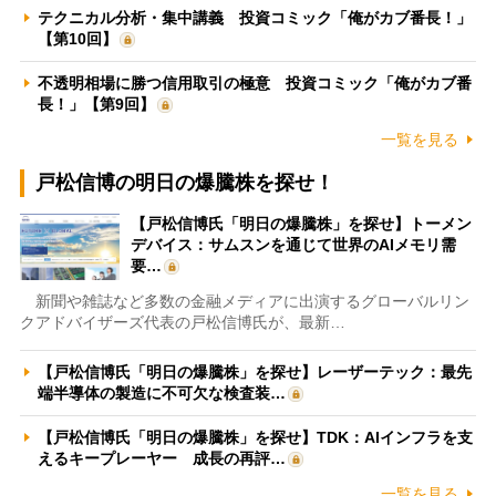
テクニカル分析・集中講義 投資コミック「俺がカブ番長！」
【第10回】
不透明相場に勝つ信用取引の極意 投資コミック「俺がカブ番
長！」【第9回】
一覧を見る
戸松信博の明日の爆騰株を探せ！
【戸松信博氏「明日の爆騰株」を探せ】トーメン
デバイス：サムスンを通じて世界のAIメモリ需
要…
新聞や雑誌など多数の金融メディアに出演するグローバルリン
クアドバイザーズ代表の戸松信博氏が、最新…
【戸松信博氏「明日の爆騰株」を探せ】レーザーテック：最先
端半導体の製造に不可欠な検査装…
【戸松信博氏「明日の爆騰株」を探せ】TDK：AIインフラを支
えるキープレーヤー 成長の再評…
一覧を見る