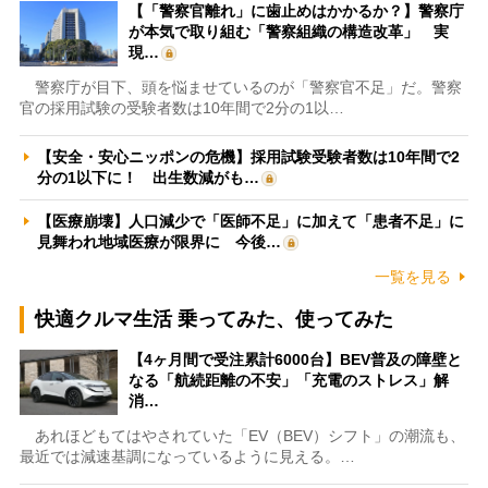
【「警察官離れ」に歯止めはかかるか？】警察庁
が本気で取り組む「警察組織の構造改革」 実
現…
警察庁が目下、頭を悩ませているのが「警察官不足」だ。警察
官の採用試験の受験者数は10年間で2分の1以…
【安全・安心ニッポンの危機】採用試験受験者数は10年間で2
分の1以下に！ 出生数減がも…
【医療崩壊】人口減少で「医師不足」に加えて「患者不足」に
見舞われ地域医療が限界に 今後…
一覧を見る
快適クルマ生活 乗ってみた、使ってみた
【4ヶ月間で受注累計6000台】BEV普及の障壁と
なる「航続距離の不安」「充電のストレス」解
消…
あれほどもてはやされていた「EV（BEV）シフト」の潮流も、
最近では減速基調になっているように見える。…