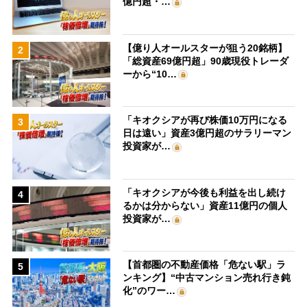
億円超・…
【億り人オールスターが狙う20銘柄】
2
「総資産69億円超」90歳現役トレーダ
ーから“10…
「キオクシアが再び株価10万円になる
3
日は遠い」資産3億円超のサラリーマン
投資家が…
「キオクシアが今後も利益を出し続け
4
るかは分からない」資産11億円の個人
投資家が…
【首都圏の不動産価格「危ない駅」ラ
5
ンキング】“中古マンション売れ行き鈍
化”のワー…