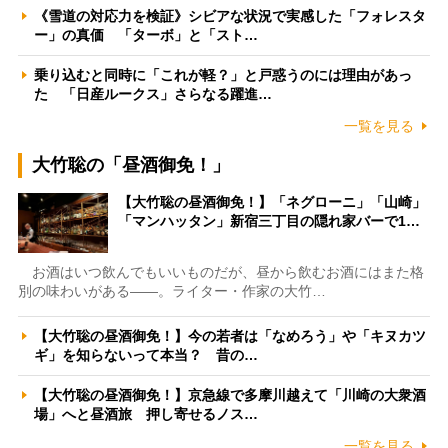
《雪道の対応力を検証》シビアな状況で実感した「フォレスタ
ー」の真価 「ターボ」と「スト…
乗り込むと同時に「これが軽？」と戸惑うのには理由があっ
た 「日産ルークス」さらなる躍進…
一覧を見る
大竹聡の「昼酒御免！」
【大竹聡の昼酒御免！】「ネグローニ」「山崎」
「マンハッタン」新宿三丁目の隠れ家バーで1…
お酒はいつ飲んでもいいものだが、昼から飲むお酒にはまた格
別の味わいがある――。ライター・作家の大竹…
【大竹聡の昼酒御免！】今の若者は「なめろう」や「キヌカツ
ギ」を知らないって本当？ 昔の…
【大竹聡の昼酒御免！】京急線で多摩川越えて「川崎の大衆酒
場」へと昼酒旅 押し寄せるノス…
一覧を見る