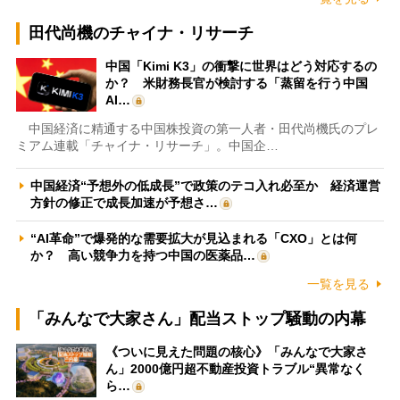
田代尚機のチャイナ・リサーチ
中国「Kimi K3」の衝撃に世界はどう対応するの
か？ 米財務長官が検討する「蒸留を行う中国
AI…
中国経済に精通する中国株投資の第一人者・田代尚機氏のプレ
ミアム連載「チャイナ・リサーチ」。中国企…
中国経済“予想外の低成長”で政策のテコ入れ必至か 経済運営
方針の修正で成長加速が予想さ…
“AI革命”で爆発的な需要拡大が見込まれる「CXO」とは何
か？ 高い競争力を持つ中国の医薬品…
一覧を見る
「みんなで大家さん」配当ストップ騒動の内幕
《ついに見えた問題の核心》「みんなで大家さ
ん」2000億円超不動産投資トラブル“異常なく
ら…