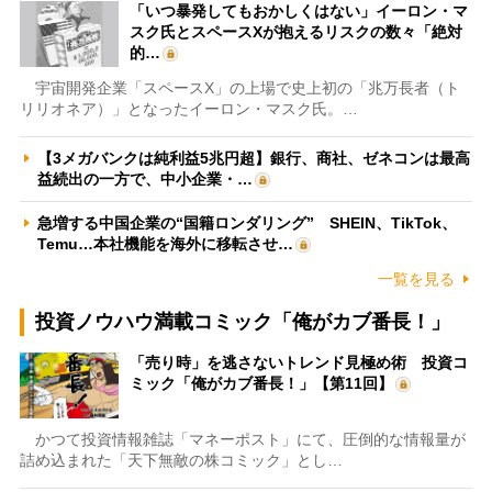
「いつ暴発してもおかしくはない」イーロン・マ
スク氏とスペースXが抱えるリスクの数々「絶対
的…
宇宙開発企業「スペースX」の上場で史上初の「兆万長者（ト
リリオネア）」となったイーロン・マスク氏。…
【3メガバンクは純利益5兆円超】銀行、商社、ゼネコンは最高
益続出の一方で、中小企業・…
急増する中国企業の“国籍ロンダリング” SHEIN、TikTok、
Temu…本社機能を海外に移転させ…
一覧を見る
投資ノウハウ満載コミック「俺がカブ番長！」
「売り時」を逃さないトレンド見極め術 投資コ
ミック「俺がカブ番長！」【第11回】
かつて投資情報雑誌「マネーポスト」にて、圧倒的な情報量が
詰め込まれた「天下無敵の株コミック」とし…