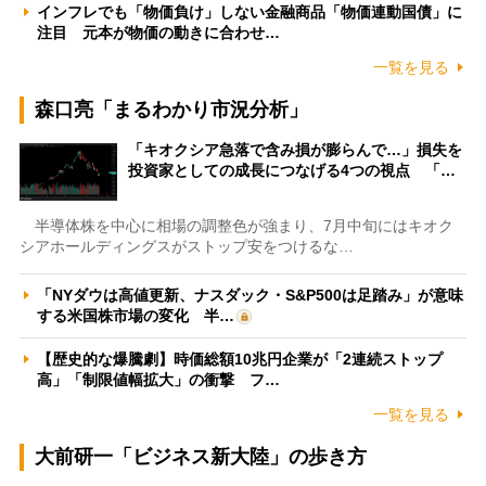
インフレでも「物価負け」しない金融商品「物価連動国債」に
注目 元本が物価の動きに合わせ…
一覧を見る
森口亮「まるわかり市況分析」
「キオクシア急落で含み損が膨らんで…」損失を
投資家としての成長につなげる4つの視点 「…
半導体株を中心に相場の調整色が強まり、7月中旬にはキオク
シアホールディングスがストップ安をつけるな…
「NYダウは高値更新、ナスダック・S&P500は足踏み」が意味
する米国株市場の変化 半…
【歴史的な爆騰劇】時価総額10兆円企業が「2連続ストップ
高」「制限値幅拡大」の衝撃 フ…
一覧を見る
大前研一「ビジネス新大陸」の歩き方