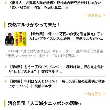
《億り人・古賀真人氏が厳選》野村総合研究所だけじゃない！
「DX・省力化・円安」を追い風に…
一覧を見る
突然マルサがやって来た！
【最終回】1億6000万円の負債と引き換えに手に
入れたプライスレスな経験 ｜ 突然マルサがや…
2009年12月に発行された元FXトレーダー・磯貝清明氏の著書
『突然マルサがやって来た！～FXで10億円稼い…
【第9回】もう一度FXでリベンジ！ 種銭は差し押さえを免れ
た”ヒミツのお金” ｜ 突然マルサ…
【第8回】年利はなんと14.6％！ 毎日5万円超の延滞税が積み
上がっていく ｜ 突然マルサ…
一覧を見る
河合雅司「人口減少ニッポンの活路」