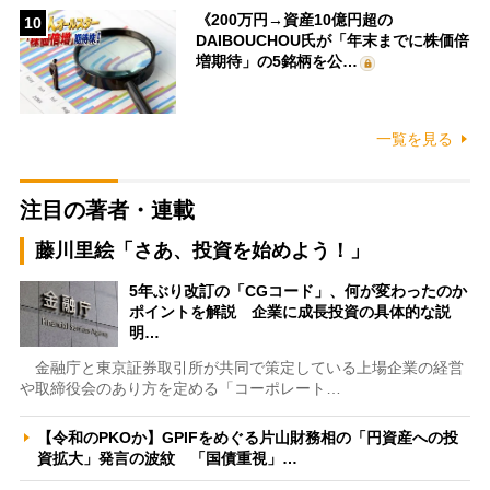
《200万円→資産10億円超の
10
DAIBOUCHOU氏が「年末までに株価倍
増期待」の5銘柄を公…
一覧を見る
注目の著者・連載
藤川里絵「さあ、投資を始めよう！」
5年ぶり改訂の「CGコード」、何が変わったのか
ポイントを解説 企業に成長投資の具体的な説
明…
金融庁と東京証券取引所が共同で策定している上場企業の経営
や取締役会のあり方を定める「コーポレート…
【令和のPKOか】GPIFをめぐる片山財務相の「円資産への投
資拡大」発言の波紋 「国債重視」…