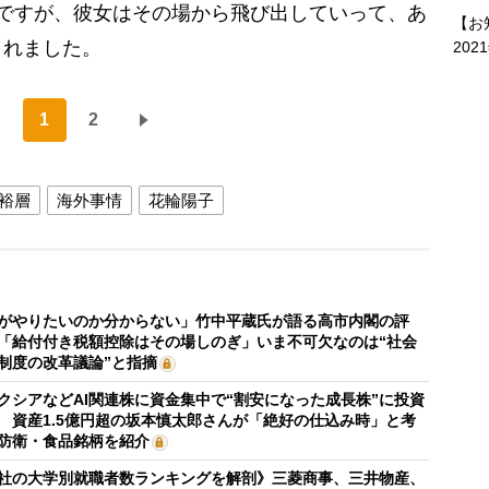
ですが、彼女はその場から飛び出していって、あ
【お
くれました。
202
1
2
裕層
海外事情
花輪陽子
がやりたいのか分からない」竹中平蔵氏が語る高市内閣の評
「給付付き税額控除はその場しのぎ」いま不可欠なのは“社会
制度の改革議論”と指摘
クシアなどAI関連株に資金集中で“割安になった成長株”に投資
 資産1.5億円超の坂本慎太郎さんが「絶好の仕込み時」と考
防衛・食品銘柄を紹介
社の大学別就職者数ランキングを解剖》三菱商事、三井物産、