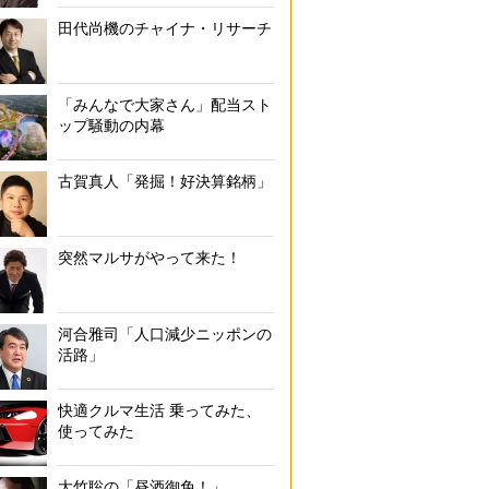
田代尚機のチャイナ・リサーチ
「みんなで大家さん」配当スト
ップ騒動の内幕
古賀真人「発掘！好決算銘柄」
突然マルサがやって来た！
河合雅司「人口減少ニッポンの
活路」
快適クルマ生活 乗ってみた、
使ってみた
大竹聡の「昼酒御免！」