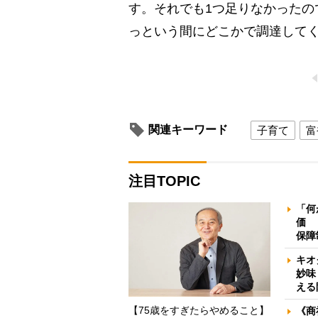
す。それでも1つ足りなかったの
っという間にどこかで調達して
関連キーワード
子育て
富
注目TOPIC
「何
価 
保障
キオ
妙味
える
【75歳をすぎたらやめること】
《商