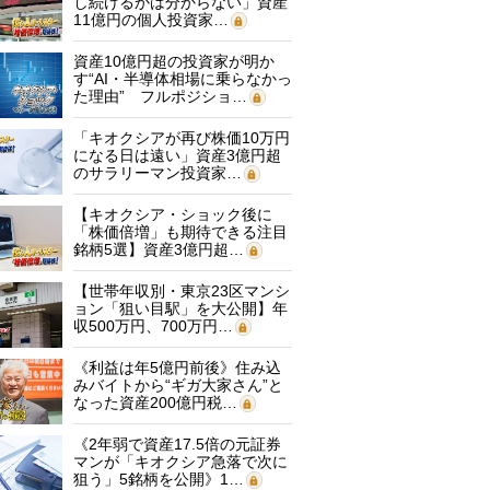
し続けるかは分からない」資産
11億円の個人投資家…
資産10億円超の投資家が明か
す“AI・半導体相場に乗らなかっ
た理由” フルポジショ…
「キオクシアが再び株価10万円
になる日は遠い」資産3億円超
のサラリーマン投資家…
【キオクシア・ショック後に
「株価倍増」も期待できる注目
銘柄5選】資産3億円超…
【世帯年収別・東京23区マンシ
ョン「狙い目駅」を大公開】年
収500万円、700万円…
《利益は年5億円前後》住み込
みバイトから“ギガ大家さん”と
なった資産200億円税…
《2年弱で資産17.5倍の元証券
マンが「キオクシア急落で次に
狙う」5銘柄を公開》1…