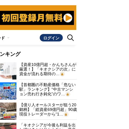
ンド
ログイン
ンキング
【資産10億円超・かんちさんが
厳選！】「キオクシアの次」に
資金が流れる期待の…
【首都圏の不動産価格「危ない
駅」ランキング】“中古マンシ
ョン売れ行き鈍化”のワ…
【億り人オールスターが狙う20
銘柄】「総資産69億円超」90歳
現役トレーダーから“1…
「キオクシアが今後も利益を出