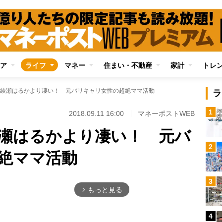
ア
ライフ
マネー
住まい・不動産
家計
トレ
綾瀬はるかより凄い！ 元バリキャリ女性の超絶ママ活動
ラ
1
2018.09.11 16:00
マネーポストWEB
瀬はるかより凄い！ 元バ
2
絶ママ活動
3
もっと見る
arrow_forward_ios
4