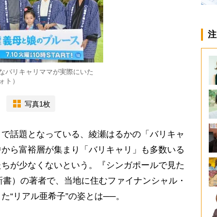
注
なバリキャリママが実際にいた
ォト）
写真1枚
で話題となっている、綾瀬はるかの「バリキャ
中から富裕層が集まり「バリキャリ」も多数いる
たちが少なくないという。『シンガポールで見た
新書）の著者で、当地に住むファイナンシャル・
た“リアル亜希子”の姿とは──。