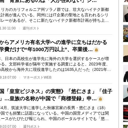
画 背景にあるのは「人が住めない」シ…
リカのカリフォルニア州ソラノ群では、壮大なハイテク新都
設計画が進んでいる。同州にはIT企業の聖地とも言われるシリ
バレーがあるが、そこに新たなハイテク新都市計画が持ち上が
背景に何がある…
1.30 11:00
週刊ポスト
からアメリカ有名大学への進学に立ちはだかる
学費だけで“年1000万円以上”、卒業後…
、日本の高校生が進学先に海外の大学を選択するケースが増
いる。文部科学省が隔年で実施する調査によると、2023年度、
高校から海外大に現役進学したのは1635人だった（2021年度
1人増）。実際に…
9.18 07:00
マネーポストWEB
国「皇室ビジネス」の実態》「悠仁さま」「佳子
」…皇族の名称が中国で「商標登録」申…
4月、筑波大学に進学した秋篠宮家の長男・悠仁さま（18）
中国でも頻繁に話題になっている。中国の国営メディアでは関
ュースがたびたび報じられ、中国のポータルサイトでも「悠仁
大学生活の現状」…
9.03 07:00
週刊ポスト