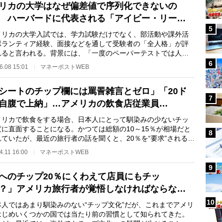
リカの大学はなぜ偏差値で序列化できないの
 ハーバードに代表される「アイビー・リー…
5
リカの大学入試では、学力試験だけでなく、部活動や課外活
ボランティア経験、面接などを通して受験者の「全人格」が評
れると言われる。背景には、「一度のペーパーテストでは人間
力は測れない」…
6
6.08 15:01
マネーポストWEB
シートのチップ欄には罵詈雑言とゼロ」「20ド
7
自腹で上納」…アメリカの飲食店従業員…
リカで飲食をする場合、日本人にとって馴染みの少ないチッ
度に直面することになる。かつては総額の10～15％が相場だと
8
れていたが、最近の旅行者の話を聞くと、20％を“要求”されるこ
当たり前の状…
4.11 16:00
マネーポストWEB
9
へのチップ20％にくわえて店員にもチッ
？」アメリカ旅行者が覚悟しなければならな…
10
人ではあまり馴染みのない“チップ文化”だが、これまでアメリ
はじめいくつかの国では当たり前の習慣として知られてきた。