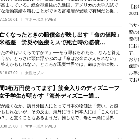
が高まっている。総合型選抜の先進国、アメリカの大学入試で
【お
富な活動実績を積むことができる富裕層が受験で有利だと捉え
202
がちだが、実態…
7.15 16:01
マネーポストWEB
当サ
資の
亡くなったときの賠償金が映し出す「命の値段」
際の
米格差 労災や医療ミスで死亡時の賠償…
にお
す。
なたの命はいくらですか？」──そう尋ねられたら、なんと答え
ろうか。とっさに頭に浮かぶのは「命はお金にかえられない」
おり
う答えかもしれない。ところが現実世界では、命はお金に換算
保証
てしまう。しか…
ル等
6.18 07:02
女性セブン
てお
間3桁万円使ってます】筋金入りのディズニーフ
女子学生が明かす「海外ディズニー通…
が続くなか、訪日外国人にとって日本の物価は「安い」と感
かもしれないが、その反面、海外に行く日本人には「こんなに
の？」と驚くこともあるようだ。推し活で、母と一緒に世界中
ィズニーパーク…
3.30 15:00
マネーポストWEB