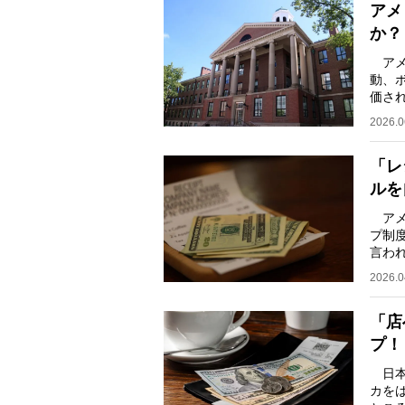
アメ
か？
アメ
動、
価さ
の能
2026.0
「レ
ルを
アメ
プ制
言わ
とも
2026.0
「店
プ！
日本
カを