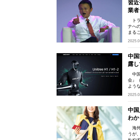
習近
業者
トラ
ナへ
まる
済面
2025.0
中国
露し
中国
会』
よう
した
2025.0
中国
わか
海外
うが
れや