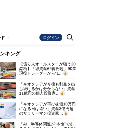
ンド
ログイン
ンキング
【億り人オールスターが狙う20
銘柄】「総資産69億円超」90歳
現役トレーダーから“1…
「キオクシアが今後も利益を出
し続けるかは分からない」資産
11億円の個人投資家…
「キオクシアが再び株価10万円
になる日は遠い」資産3億円超
のサラリーマン投資家…
「AI・半導体関連が“本命”であ