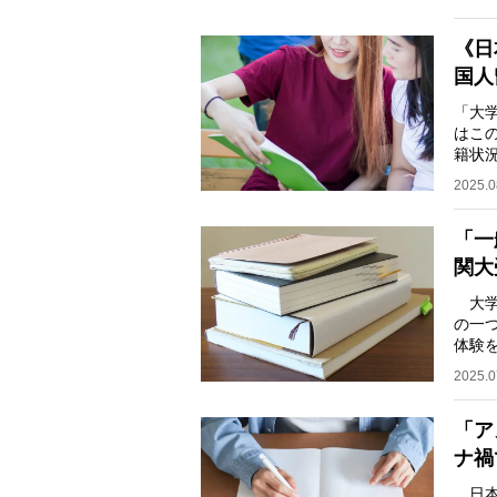
《日
国人
「大
はこ
籍状況
20.
2025.0
「一
関大
大学
の一
体験
実態
2025.0
「ア
ナ禍
日本