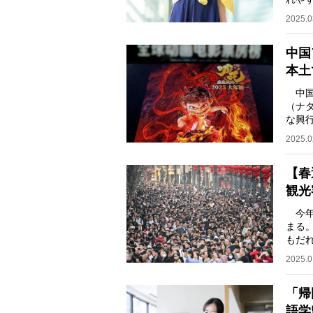
国や
2025.0
中国
本土
中国
（ナ
な興
あるFo
2025.0
【春
観光
今年
まる
もだ
一旦
2025.0
「帰
語学