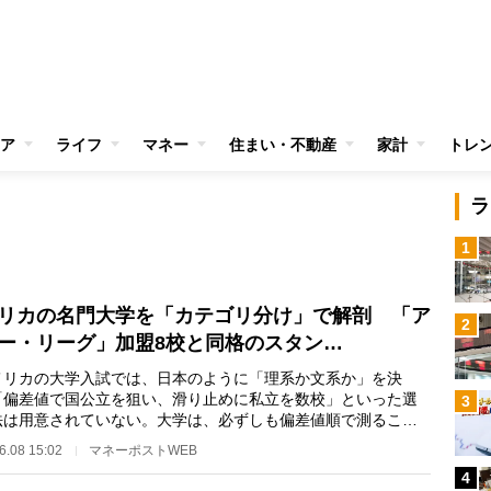
ア
ライフ
マネー
住まい・不動産
家計
トレ
ラ
1
リカの名門大学を「カテゴリ分け」で解剖 「ア
2
ー・リーグ」加盟8校と同格のスタン…
リカの大学入試では、日本のように「理系か文系か」を決
「偏差値で国公立を狙い、滑り止めに私立を数校」といった選
3
法は用意されていない。大学は、必ずしも偏差値順で測ること
きず、それぞれに…
6.08 15:02
マネーポストWEB
4