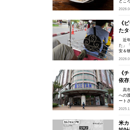
とこ
ある
2026.0
《ビ
たタ
近年
た」
安＆
は、
2026.0
《チ
依存
高市
への
ート
き合
2025.1
米カ