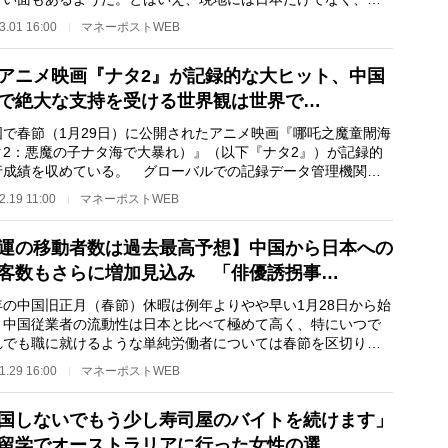
韓国など、東ア…
3.01 16:00
マネーポストWEB
アニメ映画『ナタ2』が記録的な大ヒット、中国
で絶大な支持を受ける世界観は世界で…
で春節（1月29日）に公開されたアニメ映画『哪吒之魔童閙海
タ2：悪魔の子ナタ海で大暴れ）』（以下『ナタ2』）が記録的
行成績を収めている。 グローバルでの記録データ管理機関で
rbes World R…
2.19 11:00
マネーポストWEB
運の移動者数は過去最高予想】中国から日本への
客数もさらに増加見込み 「俳優誘拐事…
の中国旧正月（春節）休暇は例年よりやや早い1月28日から始
。中国従業者の流動性は日本と比べて極めて高く、特にいつで
れでも職に就けるような単純労働者については春節を区切りに
辞めて故郷に帰…
1.29 16:00
マネーポストWEB
国しないでもう少し寿司屋のバイトを続けます」
留学でオーストラリアに行った女性の選…