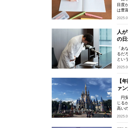
目度
は豊
られ
2025.0
人が
の日
「あ
るだ
とい
され
2025.0
【年
ァン
円安
じる
高い
のデ
2025.0