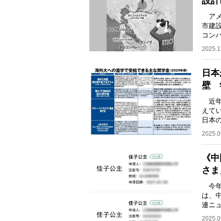
設計
アメ
市建
コン
った
2025.1
日本
壁 
近年
えて
日本の
比21
2025.0
《中
さま
今年
は、
連ニ
さま
2025.0