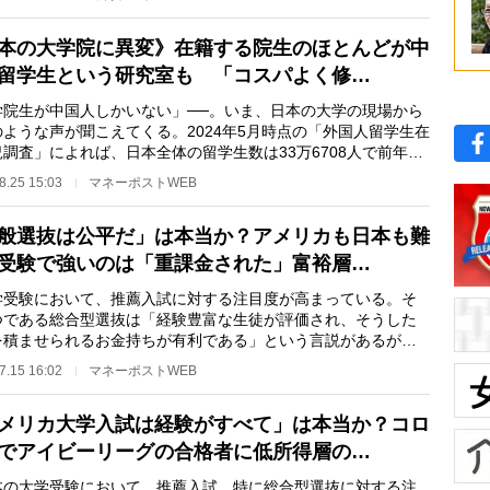
本の大学院に異変》在籍する院生のほとんどが中
留学生という研究室も 「コスパよく修…
学院生が中国人しかいない」──。いま、日本の大学の現場から
のような声が聞こえてくる。2024年5月時点の「外国人留学生在
調査」によれば、日本全体の留学生数は33万6708人で前年比
6％増。そのうち…
8.25 15:03
マネーポストWEB
般選抜は公平だ」は本当か？アメリカも日本も難
受験で強いのは「重課金された」富裕層…
受験において、推薦入試に対する注目度が高まっている。そ
つである総合型選抜は「経験豊富な生徒が評価され、そうした
を積ませられるお金持ちが有利である」という言説があるが、
はどうなのか。…
7.15 16:02
マネーポストWEB
メリカ大学入試は経験がすべて」は本当か？コロ
でアイビーリーグの合格者に低所得層の…
の大学受験において、推薦入試、特に総合型選抜に対する注