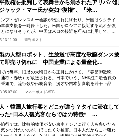
平政権を批判して表舞台から消されたアリババ創
ジャック・マー氏が突如“復権”、「米…
ンプ・ゼレンスキー会談が物別れに終わり、米国はウクライ
の軍事支援を一時停止した。米国がロシアに接近する流れが強
ことになりそうだが、中国は米ロの接近を巧みに利用して、経
でも攻勢をかけ…
3.13 11:00
週刊ポスト
製の人型ロボット、生放送で高度な歌謡ダンス披
て即売り切れに 中国企業による量産化…
では毎年、旧暦の大晦日から正月にかけて、『春節聯歓晩
（通称・春晩）が放送される。日本でいう、NHK紅白歌合戦の
な番組で、流行歌や伝統音楽、漫才や吉本新喜劇を若干上品に
ような舞台劇など盛…
3.05 07:00
マネーポストWEB
人・韓国人旅行客とどこが違う？タイに滞在して
った“日本人観光客ならではの特徴” …
旅行では、比較的物価が安い東南アジアに行く人も多いだろ
、気をつけたいのが、ぼったくり被害。日本人だからこそ狙わ
すい面もあるようだ。とはいえ、現地には日本だけでなく、中