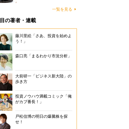
一覧を見る
目の著者・連載
藤川里絵「さあ、投資を始めよ
う！」
森口亮「まるわかり市況分析」
大前研一「ビジネス新大陸」の
歩き方
投資ノウハウ満載コミック「俺
がカブ番長！」
戸松信博の明日の爆騰株を探
せ！