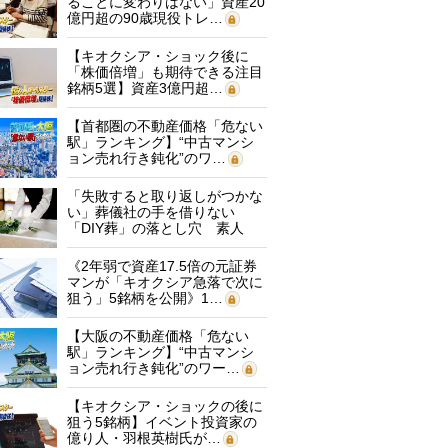
ることに変わりはない」資産20
億円超の90歳現役トレ…
【キオクシア・ショック後に
「株価倍増」も期待できる注目
銘柄5選】資産3億円超…
【首都圏の不動産価格「危ない
駅」ランキング】“中古マンシ
ョン売れ行き鈍化”のワ…
「失敗すると取り返しがつかな
い」葬儀社の手を借りない
「DIY葬」の落とし穴 素人
に…
《2年弱で資産17.5倍の元証券
マンが「キオクシア急落で次に
狙う」5銘柄を公開》1…
【大阪の不動産価格「危ない
駅」ランキング】“中古マンシ
ョン売れ行き鈍化”のワー…
【キオクシア・ショックの後に
狙う5銘柄】イベント投資家の
億り人・羽根英樹氏が…