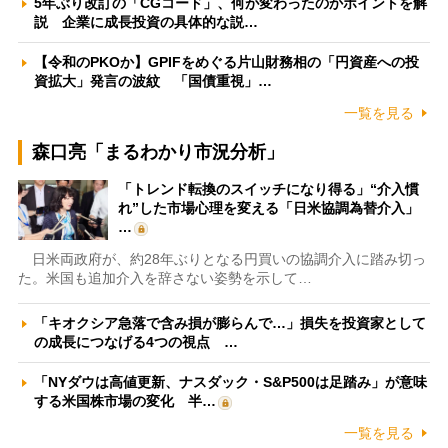
5年ぶり改訂の「CGコード」、何が変わったのかポイントを解
説 企業に成長投資の具体的な説…
【令和のPKOか】GPIFをめぐる片山財務相の「円資産への投
資拡大」発言の波紋 「国債重視」…
一覧を見る
森口亮「まるわかり市況分析」
「トレンド転換のスイッチになり得る」“介入慣
れ”した市場心理を変える「日米協調為替介入」
…
日米両政府が、約28年ぶりとなる円買いの協調介入に踏み切っ
た。米国も追加介入を辞さない姿勢を示して…
「キオクシア急落で含み損が膨らんで…」損失を投資家として
の成長につなげる4つの視点 …
「NYダウは高値更新、ナスダック・S&P500は足踏み」が意味
する米国株市場の変化 半…
一覧を見る