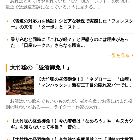
あれほどもてはやされていた「EV（BEV）シフト」の潮流も、
最近では減速基調になっているように見える。…
《雪道の対応力を検証》シビアな状況で実感した「フォレスタ
ー」の真価 「ターボ」と「スト…
乗り込むと同時に「これが軽？」と戸惑うのには理由があっ
た 「日産ルークス」さらなる躍進…
一覧を見る
大竹聡の「昼酒御免！」
【大竹聡の昼酒御免！】「ネグローニ」「山崎」
「マンハッタン」新宿三丁目の隠れ家バーで1…
お酒はいつ飲んでもいいものだが、昼から飲むお酒にはまた格
別の味わいがある――。ライター・作家の大竹…
【大竹聡の昼酒御免！】今の若者は「なめろう」や「キヌカツ
ギ」を知らないって本当？ 昔の…
【大竹聡の昼酒御免！】京急線で多摩川越えて「川崎の大衆酒