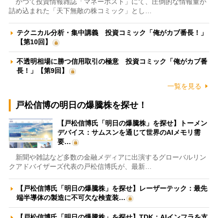
かつて投資情報雑誌「マネーポスト」にて、圧倒的な情報量が
詰め込まれた「天下無敵の株コミック」とし…
テクニカル分析・集中講義 投資コミック「俺がカブ番長！」
【第10回】
不透明相場に勝つ信用取引の極意 投資コミック「俺がカブ番
長！」【第9回】
一覧を見る
戸松信博の明日の爆騰株を探せ！
【戸松信博氏「明日の爆騰株」を探せ】トーメン
デバイス：サムスンを通じて世界のAIメモリ需
要…
新聞や雑誌など多数の金融メディアに出演するグローバルリン
クアドバイザーズ代表の戸松信博氏が、最新…
【戸松信博氏「明日の爆騰株」を探せ】レーザーテック：最先
端半導体の製造に不可欠な検査装…
【戸松信博氏「明日の爆騰株」を探せ】TDK：AIインフラを支