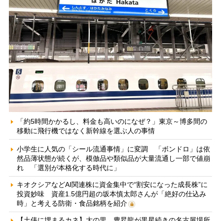
「約5時間かかるし、料金も高いのになぜ？」東京～博多間の
移動に飛行機ではなく新幹線を選ぶ人の事情
小学生に人気の「シール流通事情」に変調 「ボンドロ」は依
然品薄状態が続くが、模倣品や類似品が大量流通し一部で値崩
れ 「選別が本格化する時代に」
キオクシアなどAI関連株に資金集中で“割安になった成長株”に
投資妙味 資産1.5億円超の坂本慎太郎さんが「絶好の仕込み
時」と考える防衛・食品銘柄を紹介
【土俵に埋まるカネ】大の里、豊昇龍が黒星続きの名古屋場所