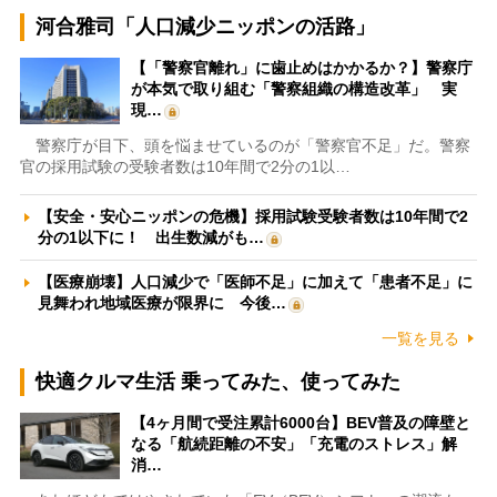
河合雅司「人口減少ニッポンの活路」
【「警察官離れ」に歯止めはかかるか？】警察庁
が本気で取り組む「警察組織の構造改革」 実
現…
警察庁が目下、頭を悩ませているのが「警察官不足」だ。警察
官の採用試験の受験者数は10年間で2分の1以…
【安全・安心ニッポンの危機】採用試験受験者数は10年間で2
分の1以下に！ 出生数減がも…
【医療崩壊】人口減少で「医師不足」に加えて「患者不足」に
見舞われ地域医療が限界に 今後…
一覧を見る
快適クルマ生活 乗ってみた、使ってみた
【4ヶ月間で受注累計6000台】BEV普及の障壁と
なる「航続距離の不安」「充電のストレス」解
消…