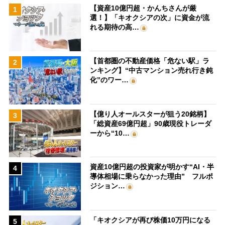
【資産10億円超・かんちさんが厳
1
選！】「キオクシアの次」に資金が流
れる期待の高…
【首都圏の不動産価格「危ない駅」ラ
2
ンキング】“中古マンション売れ行き鈍
化”のワー…
【億り人オールスターが狙う20銘柄】
3
「総資産69億円超」90歳現役トレーダ
ーから“10…
資産10億円超の投資家が明かす“AI・半
4
導体相場に乗らなかった理由” フルポ
ジション…
「キオクシアが再び株価10万円になる
5