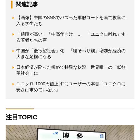
関連記事
【画像】中国のSNSでバズった軍服コートを着て教室に
入る学生たち
「値段が高い」「中高年向け」… 「ユニクロ離れ」す
る若者たちの声
中国が「低欲望社会」化 「寝そべり族」増加が経済の
大きな足枷になる
日本経済が陥った極めて特異な状況 世界唯一の「低欲
望社会」に
ユニクロ“1000円値上げ”にユーザーの本音「ユニクロに
安さは求めていない」
注目TOPIC