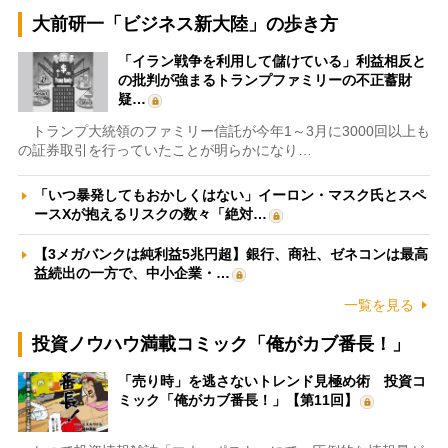
大前研一「ビジネス新大陸」の歩き方
「イラン戦争を利用して儲けている」利益相反と
の批判が強まるトランプファミリーの不正蓄財
疑…
トランプ大統領のファミリー信託が今年1～3月に3000回以上も
の証券取引を行っていたことが明らかになり…
「いつ暴発してもおかしくはない」イーロン・マスク氏とスペ
ースXが抱えるリスクの数々「絶対…
【3メガバンクは純利益5兆円超】銀行、商社、ゼネコンは最高
益続出の一方で、中小企業・…
一覧を見る
投資ノウハウ満載コミック「俺がカブ番長！」
「売り時」を逃さないトレンド見極め術 投資コ
ミック「俺がカブ番長！」【第11回】