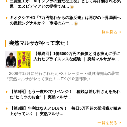
三菱重工が「AIインフラの新たな主役」として再評価される気
運 エヌビディアとの提携でAI…
キオクシアHD「7万円割れからの急反発」は再びの上昇局面へ
の反転シグナルか？ 市場のムー…
一覧を見る
突然マルサがやって来た！
【最終回】1億6000万円の負債と引き換えに手に
入れたプライスレスな経験 ｜ 突然マルサがや…
2009年12月に発行された元FXトレーダー・磯貝清明氏の著書
『突然マルサがやって来た！～FXで10億円稼い…
【第9回】もう一度FXでリベンジ！ 種銭は差し押さえを免れ
た”ヒミツのお金” ｜ 突然マルサ…
【第8回】年利はなんと14.6％！ 毎日5万円超の延滞税が積み
上がっていく ｜ 突然マルサ…
一覧を見る