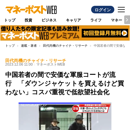
ログイン
トップ
投資
ビジネス
キャリア
ライフ
マネー
トップ
連載・著者
田代尚機のチャイナ・リサーチ
中国若者の間で安価な軍
田代尚機のチャイナ・リサーチ
2023.12.06 11:00
マネーポストWEB
中国若者の間で安価な軍服コートが流
行 「ダウンジャケットを買えるけど買
わない」コスパ重視で低欲望社会化