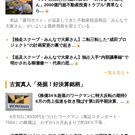
ん」2000億円超不動産投資トラブル“異常なく
ら…
本誌『週刊ポスト』が追及してきた不動産投資商品「みんなで
大家さん」がいよいよ最終局面を迎えている…
【独走スクープ・みんなで大家さん】二転三転した“成田プロ
ジェクト”の計画変更の裏で起き…
【追及スクープ・みんなで大家さん】独占入手“内部議事録”で
明かされる柳瀬健一・代表の思…
一覧を見る
古賀真人「発掘！好決算銘柄」
《株価34％急落のワークマンに特大反転の期待》
6月の売上低迷を吹き飛ばす第1四半期決算、…
6月3日に8330円をつけたワークマン（東証スタンダード・
7564）の株価は、わずか1カ月あまりで約34％下落…