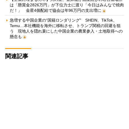
は「懸賞金2826万円」が下位力士に渡り「今日はみんなで焼肉
だ！」 金星4個配給で協会は年96万円の支出増に
急増する中国企業の“国籍ロンダリング” SHEIN、TikTok、
Temu…本社機能を海外に移転させ、トランプ関税の回避を狙
う 現地人を隠れ蓑にした中国企業の農業参入・土地取得への
懸念も
関連記事