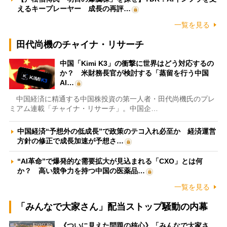
えるキープレーヤー 成長の再評…
一覧を見る
田代尚機のチャイナ・リサーチ
中国「Kimi K3」の衝撃に世界はどう対応するの
か？ 米財務長官が検討する「蒸留を行う中国
AI…
中国経済に精通する中国株投資の第一人者・田代尚機氏のプレ
ミアム連載「チャイナ・リサーチ」。中国企…
中国経済“予想外の低成長”で政策のテコ入れ必至か 経済運営
方針の修正で成長加速が予想さ…
“AI革命”で爆発的な需要拡大が見込まれる「CXO」とは何
か？ 高い競争力を持つ中国の医薬品…
一覧を見る
「みんなで大家さん」配当ストップ騒動の内幕
《ついに見えた問題の核心》「みんなで大家さ