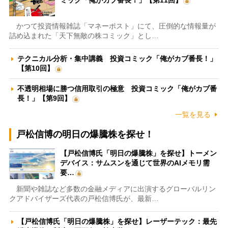
ミック「俺がカブ番長！」【第11回】
かつて投資情報雑誌「マネーポスト」にて、圧倒的な情報量が
詰め込まれた「天下無敵の株コミック」とし…
テクニカル分析・集中講義 投資コミック「俺がカブ番長！」
【第10回】
不透明相場に勝つ信用取引の極意 投資コミック「俺がカブ番
長！」【第9回】
一覧を見る
戸松信博の明日の爆騰株を探せ！
【戸松信博氏「明日の爆騰株」を探せ】トーメン
デバイス：サムスンを通じて世界のAIメモリ需
要…
新聞や雑誌など多数の金融メディアに出演するグローバルリン
クアドバイザーズ代表の戸松信博氏が、最新…
【戸松信博氏「明日の爆騰株」を探せ】レーザーテック：最先