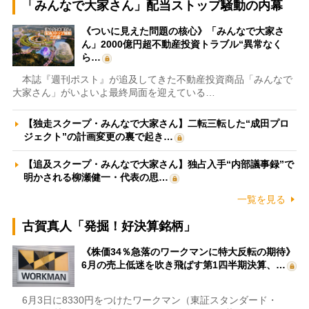
「みんなで大家さん」配当ストップ騒動の内幕
《ついに見えた問題の核心》「みんなで大家さ
ん」2000億円超不動産投資トラブル“異常なく
ら…
本誌『週刊ポスト』が追及してきた不動産投資商品「みんなで
大家さん」がいよいよ最終局面を迎えている…
【独走スクープ・みんなで大家さん】二転三転した“成田プロ
ジェクト”の計画変更の裏で起き…
【追及スクープ・みんなで大家さん】独占入手“内部議事録”で
明かされる柳瀬健一・代表の思…
一覧を見る
古賀真人「発掘！好決算銘柄」
《株価34％急落のワークマンに特大反転の期待》
6月の売上低迷を吹き飛ばす第1四半期決算、…
6月3日に8330円をつけたワークマン（東証スタンダード・