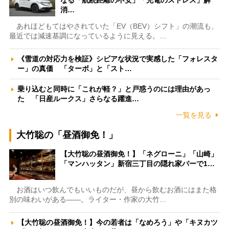
なる「航続距離の不安」「充電のストレス」解
消…
あれほどもてはやされていた「EV（BEV）シフト」の潮流も、
最近では減速基調になっているように見える。…
《雪道の対応力を検証》シビアな状況で実感した「フォレスタ
ー」の真価 「ターボ」と「スト…
乗り込むと同時に「これが軽？」と戸惑うのには理由があっ
た 「日産ルークス」さらなる躍進…
一覧を見る
大竹聡の「昼酒御免！」
【大竹聡の昼酒御免！】「ネグローニ」「山崎」
「マンハッタン」新宿三丁目の隠れ家バーで1…
お酒はいつ飲んでもいいものだが、昼から飲むお酒にはまた格
別の味わいがある――。ライター・作家の大竹…
【大竹聡の昼酒御免！】今の若者は「なめろう」や「キヌカツ