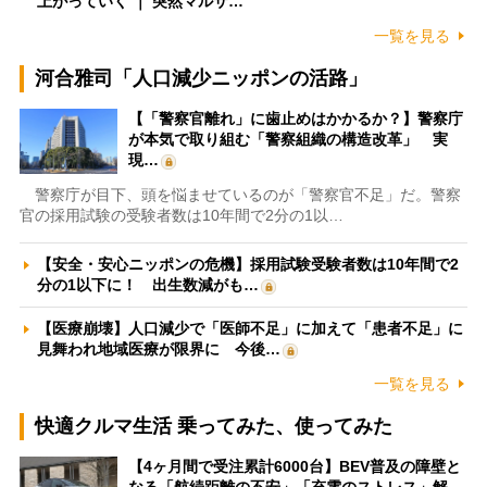
上がっていく ｜ 突然マルサ…
一覧を見る
河合雅司「人口減少ニッポンの活路」
【「警察官離れ」に歯止めはかかるか？】警察庁
が本気で取り組む「警察組織の構造改革」 実
現…
警察庁が目下、頭を悩ませているのが「警察官不足」だ。警察
官の採用試験の受験者数は10年間で2分の1以…
【安全・安心ニッポンの危機】採用試験受験者数は10年間で2
分の1以下に！ 出生数減がも…
【医療崩壊】人口減少で「医師不足」に加えて「患者不足」に
見舞われ地域医療が限界に 今後…
一覧を見る
快適クルマ生活 乗ってみた、使ってみた
【4ヶ月間で受注累計6000台】BEV普及の障壁と