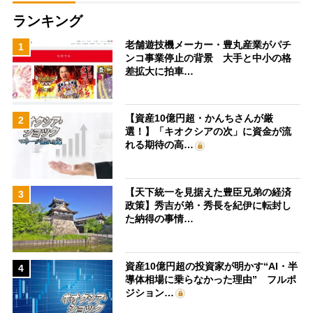
ランキング
老舗遊技機メーカー・豊丸産業がパチ
1
ンコ事業停止の背景 大手と中小の格
差拡大に拍車…
【資産10億円超・かんちさんが厳
2
選！】「キオクシアの次」に資金が流
れる期待の高…
【天下統一を見据えた豊臣兄弟の経済
3
政策】秀吉が弟・秀長を紀伊に転封し
た納得の事情…
資産10億円超の投資家が明かす“AI・半
4
導体相場に乗らなかった理由” フルポ
ジション…