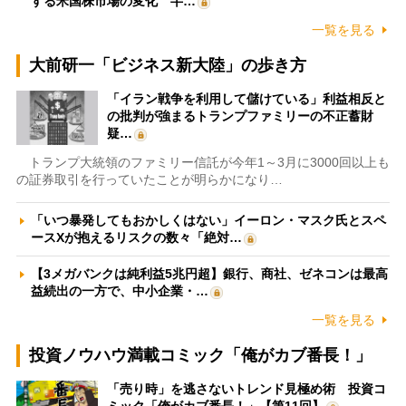
する米国株市場の変化 半…
一覧を見る
大前研一「ビジネス新大陸」の歩き方
「イラン戦争を利用して儲けている」利益相反と
の批判が強まるトランプファミリーの不正蓄財
疑…
トランプ大統領のファミリー信託が今年1～3月に3000回以上も
の証券取引を行っていたことが明らかになり…
「いつ暴発してもおかしくはない」イーロン・マスク氏とスペ
ースXが抱えるリスクの数々「絶対…
【3メガバンクは純利益5兆円超】銀行、商社、ゼネコンは最高
益続出の一方で、中小企業・…
一覧を見る
投資ノウハウ満載コミック「俺がカブ番長！」
「売り時」を逃さないトレンド見極め術 投資コ