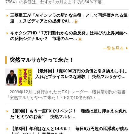
7564）の株価は、わずか1カ月あまりで約34％下落…
三菱重工が「AIインフラの新たな主役」として再評価される気
運 エヌビディアとの提携でAI…
キオクシアHD「7万円割れからの急反発」は再びの上昇局面へ
の反転シグナルか？ 市場のムー…
一覧を見る
突然マルサがやって来た！
【最終回】1億6000万円の負債と引き換えに手に
入れたプライスレスな経験 ｜ 突然マルサがや…
2009年12月に発行された元FXトレーダー・磯貝清明氏の著書
『突然マルサがやって来た！～FXで10億円稼い…
【第9回】もう一度FXでリベンジ！ 種銭は差し押さえを免れ
た”ヒミツのお金” ｜ 突然マルサ…
【第8回】年利はなんと14.6％！ 毎日5万円超の延滞税が積み