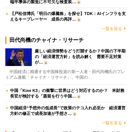
端半導体の製造に不可欠な検査装…
【戸松信博氏「明日の爆騰株」を探せ】TDK：AIインフラを支
えるキープレーヤー 成長の再評…
一覧を見る
田代尚機のチャイナ・リサーチ
厳しい経済情勢をどう打開するか？中国の下半期
の「経済運営方針」を読み解く 需要不足対策
が…
中国経済に精通する中国株投資の第一人者・田代尚機氏のプレ
ミアム連載「チャイナ・リサーチ」。中国の…
中国「Kimi K3」の衝撃に世界はどう対応するのか？ 米財務
長官が検討する「蒸留を行う中国…
中国経済“予想外の低成長”で政策のテコ入れ必至か 経済運営
方針の修正で成長加速が予想さ…
一覧を見る