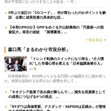
境が不安定になったりすることがある。一方…
5年ぶり改訂の「CGコード」、何が変わったのかポイントを解
説 企業に成長投資の具体的な説…
【令和のPKOか】GPIFをめぐる片山財務相の「円資産への投
資拡大」発言の波紋 「国債重視」…
一覧を見る
森口亮「まるわかり市況分析」
「トレンド転換のスイッチになり得る」“介入慣
れ”した市場心理を変える「日米協調為替介入」
…
日米両政府が、約28年ぶりとなる円買いの協調介入に踏み切っ
た。米国も追加介入を辞さない姿勢を示して…
「キオクシア急落で含み損が膨らんで…」損失を投資家として
の成長につなげる4つの視点 …
「NYダウは高値更新、ナスダック・S&P500は足踏み」が意味