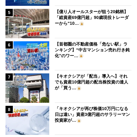
【億り人オールスターが狙う20銘柄】
5
「総資産69億円超」90歳現役トレーダ
ーから“10…
【首都圏の不動産価格「危ない駅」ラ
6
ンキング】“中古マンション売れ行き鈍
化”のワー…
【キオクシアが「配当」導入へ】それ
7
でも資産10億円超の配当株投資の達人
が「買う…
「キオクシアが再び株価10万円になる
8
日は遠い」資産3億円超のサラリーマン
投資家が…