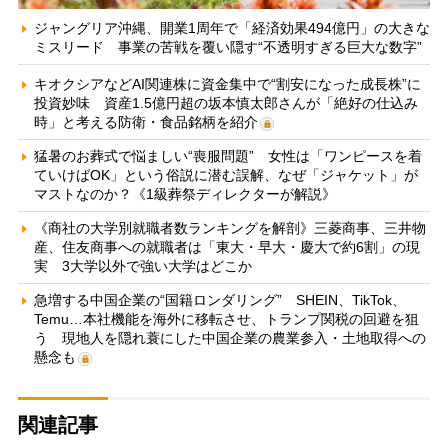
ジャングリア沖縄、開業1周年で「経済効果494億円」の大きな
ミスリード 事業の苦戦を覆い隠す“不透明すぎる巨大な数字”
キオクシアなどAI関連株に資金集中で“割安になった成長株”に
投資妙味 資産1.5億円超の坂本慎太郎さんが「絶好の仕込み
時」と考える防衛・食品銘柄を紹介
猛暑のお葬式で悩ましい“喪服問題” 女性は「ワンピースを着
ていけばOK」という俗説に潜む誤解、なぜ「ジャケット」が
マストなのか？《1級葬祭ディレクターが解説》
《商社の大学別就職者数ランキングを解剖》三菱商事、三井物
産、住友商事への就職者は「東大・早大・慶大で約6割」の現
実 3大学以外で強い大学はどこか
急増する中国企業の“国籍ロンダリング” SHEIN、TikTok、
Temu…本社機能を海外に移転させ、トランプ関税の回避を狙
う 現地人を隠れ蓑にした中国企業の農業参入・土地取得への
懸念も
関連記事