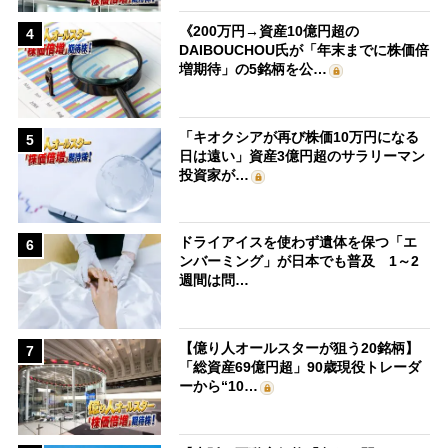
《200万円→資産10億円超の
4
DAIBOUCHOU氏が「年末までに株価倍
増期待」の5銘柄を公…
「キオクシアが再び株価10万円になる
5
日は遠い」資産3億円超のサラリーマン
投資家が…
ドライアイスを使わず遺体を保つ「エ
6
ンバーミング」が日本でも普及 1～2
週間は問…
【億り人オールスターが狙う20銘柄】
7
「総資産69億円超」90歳現役トレーダ
ーから“10…