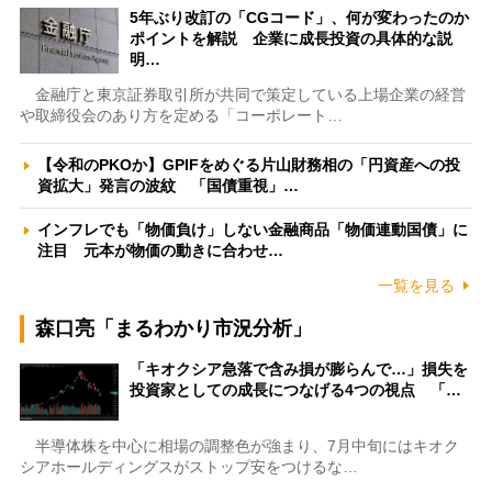
5年ぶり改訂の「CGコード」、何が変わったのか
ポイントを解説 企業に成長投資の具体的な説
明…
金融庁と東京証券取引所が共同で策定している上場企業の経営
や取締役会のあり方を定める「コーポレート…
【令和のPKOか】GPIFをめぐる片山財務相の「円資産への投
資拡大」発言の波紋 「国債重視」…
インフレでも「物価負け」しない金融商品「物価連動国債」に
注目 元本が物価の動きに合わせ…
一覧を見る
森口亮「まるわかり市況分析」
「キオクシア急落で含み損が膨らんで…」損失を
投資家としての成長につなげる4つの視点 「…
半導体株を中心に相場の調整色が強まり、7月中旬にはキオク
シアホールディングスがストップ安をつけるな…