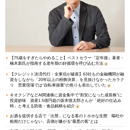
【75歳をすぎたらやめること】ベストセラー『定年後』著者・
楠木新氏が指南する老年期の好循環を呼び込む方法
【クレジット決済代行・全東信が破産】63社もの金融機関が融
資をしながら「20年以上の粉飾決算」を見抜けなかったカラク
リ 営業現場では“自転車操業”の焦りも表出していた
キオクシアなどAI関連株に資金集中で“割安になった成長株”に
投資妙味 資産1.5億円超の坂本慎太郎さんが「絶好の仕込み
時」と考える防衛・食品銘柄を紹介
お酒を提供する店で「出禁」になる客のトホホな生態 嘔吐や
粗相だけじゃない、店側が嫌がる“最悪の客”とは