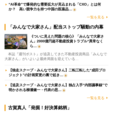
“AI革命”で爆発的な需要拡大が見込まれる「CXO」とは何
か？ 高い競争力を持つ中国の医薬品…
一覧を見る
「みんなで大家さん」配当ストップ騒動の内幕
《ついに見えた問題の核心》「みんなで大家さ
ん」2000億円超不動産投資トラブル“異常なく
ら…
本誌『週刊ポスト』が追及してきた不動産投資商品「みんなで
大家さん」がいよいよ最終局面を迎えている…
【独走スクープ・みんなで大家さん】二転三転した“成田プロ
ジェクト”の計画変更の裏で起き…
【追及スクープ・みんなで大家さん】独占入手“内部議事録”で
明かされる柳瀬健一・代表の思…
一覧を見る
古賀真人「発掘！好決算銘柄」