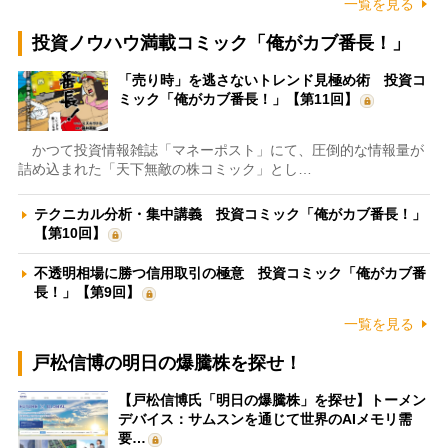
一覧を見る
投資ノウハウ満載コミック「俺がカブ番長！」
「売り時」を逃さないトレンド見極め術 投資コ
ミック「俺がカブ番長！」【第11回】
かつて投資情報雑誌「マネーポスト」にて、圧倒的な情報量が
詰め込まれた「天下無敵の株コミック」とし…
テクニカル分析・集中講義 投資コミック「俺がカブ番長！」
【第10回】
不透明相場に勝つ信用取引の極意 投資コミック「俺がカブ番
長！」【第9回】
一覧を見る
戸松信博の明日の爆騰株を探せ！
【戸松信博氏「明日の爆騰株」を探せ】トーメン
デバイス：サムスンを通じて世界のAIメモリ需
要…