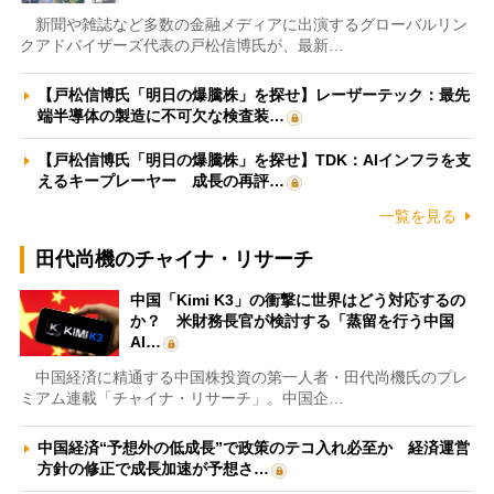
新聞や雑誌など多数の金融メディアに出演するグローバルリン
クアドバイザーズ代表の戸松信博氏が、最新…
【戸松信博氏「明日の爆騰株」を探せ】レーザーテック：最先
端半導体の製造に不可欠な検査装…
【戸松信博氏「明日の爆騰株」を探せ】TDK：AIインフラを支
えるキープレーヤー 成長の再評…
一覧を見る
田代尚機のチャイナ・リサーチ
中国「Kimi K3」の衝撃に世界はどう対応するの
か？ 米財務長官が検討する「蒸留を行う中国
AI…
中国経済に精通する中国株投資の第一人者・田代尚機氏のプレ
ミアム連載「チャイナ・リサーチ」。中国企…
中国経済“予想外の低成長”で政策のテコ入れ必至か 経済運営
方針の修正で成長加速が予想さ…