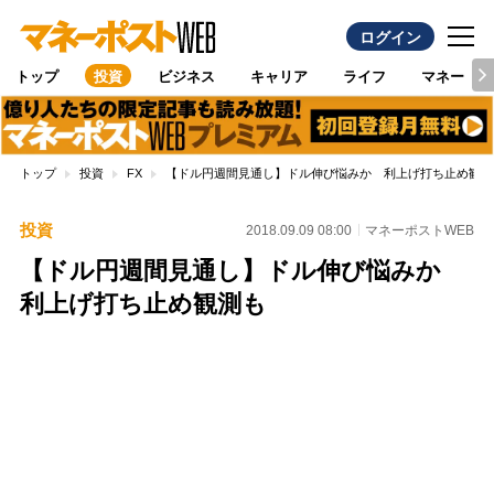
ログイン
トップ
投資
ビジネス
キャリア
ライフ
マネー
トップ
投資
FX
【ドル円週間見通し】ドル伸び悩みか 利上げ打ち止め観測
投資
2018.09.09 08:00
マネーポストWEB
【ドル円週間見通し】ドル伸び悩みか
利上げ打ち止め観測も
Loaded
:
100.00%
/
Unmute