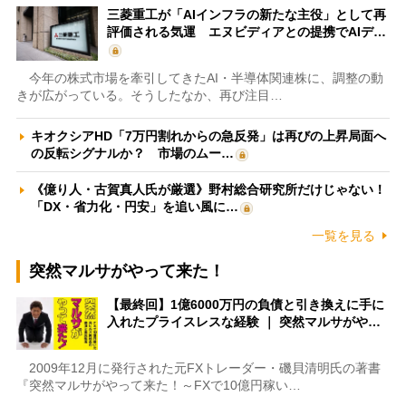
三菱重工が「AIインフラの新たな主役」として再
評価される気運 エヌビディアとの提携でAIデ…
今年の株式市場を牽引してきたAI・半導体関連株に、調整の動
きが広がっている。そうしたなか、再び注目…
キオクシアHD「7万円割れからの急反発」は再びの上昇局面へ
の反転シグナルか？ 市場のムー…
《億り人・古賀真人氏が厳選》野村総合研究所だけじゃない！
「DX・省力化・円安」を追い風に…
一覧を見る
突然マルサがやって来た！
【最終回】1億6000万円の負債と引き換えに手に
入れたプライスレスな経験 ｜ 突然マルサがや…
2009年12月に発行された元FXトレーダー・磯貝清明氏の著書
『突然マルサがやって来た！～FXで10億円稼い…