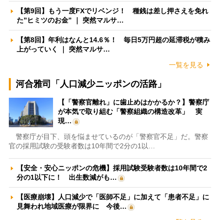
【第9回】もう一度FXでリベンジ！ 種銭は差し押さえを免れ
た”ヒミツのお金” ｜ 突然マルサ…
【第8回】年利はなんと14.6％！ 毎日5万円超の延滞税が積み
上がっていく ｜ 突然マルサ…
一覧を見る
河合雅司「人口減少ニッポンの活路」
【「警察官離れ」に歯止めはかかるか？】警察庁
が本気で取り組む「警察組織の構造改革」 実
現…
警察庁が目下、頭を悩ませているのが「警察官不足」だ。警察
官の採用試験の受験者数は10年間で2分の1以…
【安全・安心ニッポンの危機】採用試験受験者数は10年間で2
分の1以下に！ 出生数減がも…
【医療崩壊】人口減少で「医師不足」に加えて「患者不足」に
見舞われ地域医療が限界に 今後…