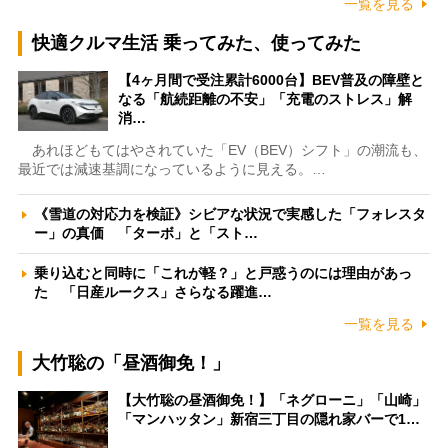
一覧を見る
快適クルマ生活 乗ってみた、使ってみた
【4ヶ月間で受注累計6000台】BEV普及の障壁と
なる「航続距離の不安」「充電のストレス」解
消…
あれほどもてはやされていた「EV（BEV）シフト」の潮流も、
最近では減速基調になっているように見える。…
《雪道の対応力を検証》シビアな状況で実感した「フォレスタ
ー」の真価 「ターボ」と「スト…
乗り込むと同時に「これが軽？」と戸惑うのには理由があっ
た 「日産ルークス」さらなる躍進…
一覧を見る
大竹聡の「昼酒御免！」
【大竹聡の昼酒御免！】「ネグローニ」「山崎」
「マンハッタン」新宿三丁目の隠れ家バーで1…