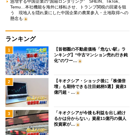
急増する中国企業の“国籍ロンダリング” SHEIN、TikTok、
Temu…本社機能を海外に移転させ、トランプ関税の回避を狙
う 現地人を隠れ蓑にした中国企業の農業参入・土地取得への
懸念も
ランキング
【首都圏の不動産価格「危ない駅」ラ
1
ンキング】“中古マンション売れ行き鈍
化”のワー…
【キオクシア・ショック後に「株価倍
2
増」も期待できる注目銘柄5選】資産3
億円超・…
「キオクシアが今後も利益を出し続け
3
るかは分からない」資産11億円の個人
投資家が…