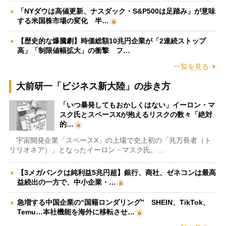
「NYダウは高値更新、ナスダック・S&P500は足踏み」が意味
する米国株市場の変化 半…
【歴史的な爆騰劇】時価総額10兆円企業が「2連続ストップ
高」「制限値幅拡大」の衝撃 フ…
一覧を見る
大前研一「ビジネス新大陸」の歩き方
「いつ暴発してもおかしくはない」イーロン・マ
スク氏とスペースXが抱えるリスクの数々「絶対
的…
宇宙開発企業「スペースX」の上場で史上初の「兆万長者（ト
リリオネア）」となったイーロン・マスク氏。…
【3メガバンクは純利益5兆円超】銀行、商社、ゼネコンは最高
益続出の一方で、中小企業・…
急増する中国企業の“国籍ロンダリング” SHEIN、TikTok、
Temu…本社機能を海外に移転させ…