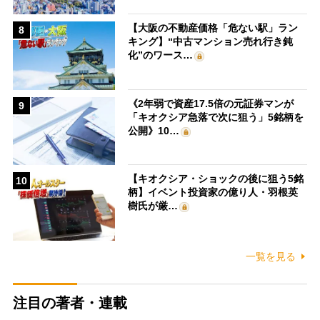
【大阪の不動産価格「危ない駅」ラン
8
キング】“中古マンション売れ行き鈍
化”のワース…
《2年弱で資産17.5倍の元証券マンが
9
「キオクシア急落で次に狙う」5銘柄を
公開》10…
【キオクシア・ショックの後に狙う5銘
10
柄】イベント投資家の億り人・羽根英
樹氏が厳…
一覧を見る
注目の著者・連載