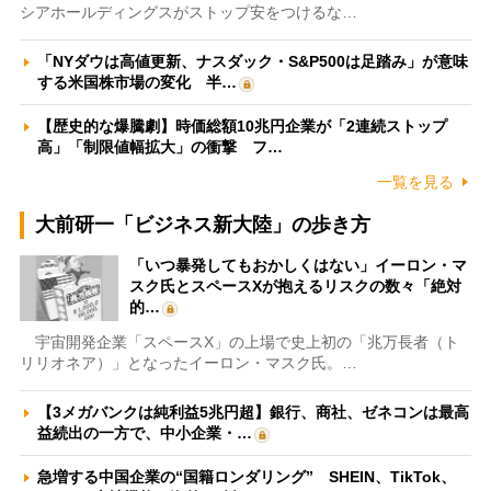
シアホールディングスがストップ安をつけるな…
「NYダウは高値更新、ナスダック・S&P500は足踏み」が意味
する米国株市場の変化 半…
【歴史的な爆騰劇】時価総額10兆円企業が「2連続ストップ
高」「制限値幅拡大」の衝撃 フ…
一覧を見る
大前研一「ビジネス新大陸」の歩き方
「いつ暴発してもおかしくはない」イーロン・マ
スク氏とスペースXが抱えるリスクの数々「絶対
的…
宇宙開発企業「スペースX」の上場で史上初の「兆万長者（ト
リリオネア）」となったイーロン・マスク氏。…
【3メガバンクは純利益5兆円超】銀行、商社、ゼネコンは最高
益続出の一方で、中小企業・…
急増する中国企業の“国籍ロンダリング” SHEIN、TikTok、