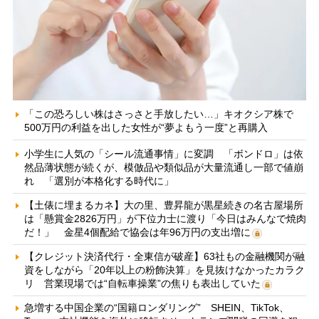
「この恐ろしい株はさっさと手放したい…」キオクシア株で
500万円の利益を出した女性が“夢よもう一度”と再購入
小学生に人気の「シール流通事情」に変調 「ボンドロ」は依
然品薄状態が続くが、模倣品や類似品が大量流通し一部で値崩
れ 「選別が本格化する時代に」
【土俵に埋まるカネ】大の里、豊昇龍が黒星続きの名古屋場所
は「懸賞金2826万円」が下位力士に渡り「今日はみんなで焼肉
だ！」 金星4個配給で協会は年96万円の支出増に
【クレジット決済代行・全東信が破産】63社もの金融機関が融
資をしながら「20年以上の粉飾決算」を見抜けなかったカラク
リ 営業現場では“自転車操業”の焦りも表出していた
急増する中国企業の“国籍ロンダリング” SHEIN、TikTok、