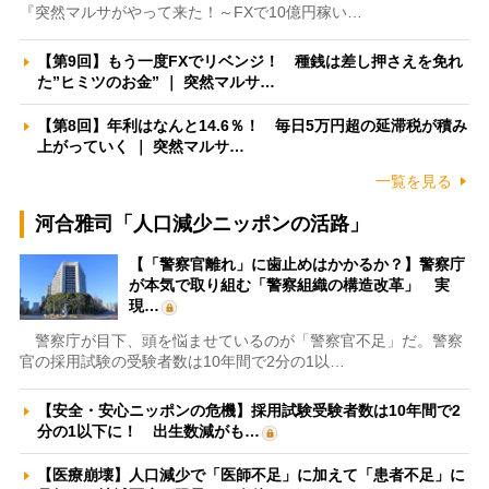
『突然マルサがやって来た！～FXで10億円稼い…
【第9回】もう一度FXでリベンジ！ 種銭は差し押さえを免れ
た”ヒミツのお金” ｜ 突然マルサ…
【第8回】年利はなんと14.6％！ 毎日5万円超の延滞税が積み
上がっていく ｜ 突然マルサ…
一覧を見る
河合雅司「人口減少ニッポンの活路」
【「警察官離れ」に歯止めはかかるか？】警察庁
が本気で取り組む「警察組織の構造改革」 実
現…
警察庁が目下、頭を悩ませているのが「警察官不足」だ。警察
官の採用試験の受験者数は10年間で2分の1以…
【安全・安心ニッポンの危機】採用試験受験者数は10年間で2
分の1以下に！ 出生数減がも…
【医療崩壊】人口減少で「医師不足」に加えて「患者不足」に