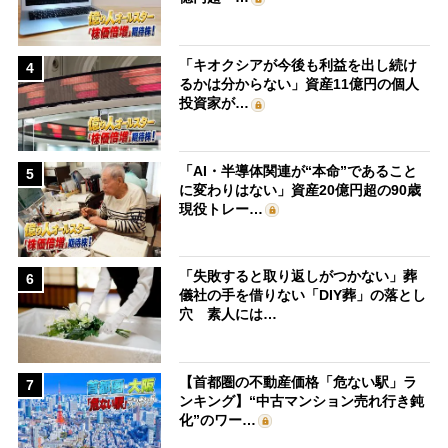
「キオクシアが今後も利益を出し続け
4
るかは分からない」資産11億円の個人
投資家が…
「AI・半導体関連が“本命”であること
5
に変わりはない」資産20億円超の90歳
現役トレー…
「失敗すると取り返しがつかない」葬
6
儀社の手を借りない「DIY葬」の落とし
穴 素人には…
【首都圏の不動産価格「危ない駅」ラ
7
ンキング】“中古マンション売れ行き鈍
化”のワー…