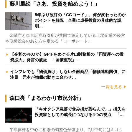
藤川里絵「さあ、投資を始めよう！」
5年ぶり改訂の「CGコード」、何が変わったのか
ポイントを解説 企業に成長投資の具体的な説
明…
金融庁と東京証券取引所が共同で策定している上場企業の経営
や取締役会のあり方を定める「コーポレート…
【令和のPKOか】GPIFをめぐる片山財務相の「円資産への投
資拡大」発言の波紋 「国債重視」…
インフレでも「物価負け」しない金融商品「物価連動国債」に
注目 元本が物価の動きに合わせ…
一覧を見る
森口亮「まるわかり市況分析」
「キオクシア急落で含み損が膨らんで…」損失を
投資家としての成長につなげる4つの視点 「…
半導体株を中心に相場の調整色が強まり、7月中旬にはキオク