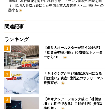
Temu…本社機能を海外に移転させ、トランプ関税の回避を狙
う 現地人を隠れ蓑にした中国企業の農業参入・土地取得への
懸念も
関連記事
ランキング
【億り人オールスターが狙う20銘柄】
1
「総資産69億円超」90歳現役トレーダ
ーから“10…
「キオクシアが再び株価10万円になる
2
日は遠い」資産3億円超のサラリーマン
投資家が…
【キオクシア・ショック後に「株価倍
3
増」も期待できる注目銘柄5選】資産3
億円超・…