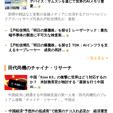
デバイス：サムスンを通じて世界のAIメモリ需
要…
新聞や雑誌など多数の金融メディアに出演するグローバルリン
クアドバイザーズ代表の戸松信博氏が、最新…
【戸松信博氏「明日の爆騰株」を探せ】レーザーテック：最先
端半導体の製造に不可欠な検査装…
【戸松信博氏「明日の爆騰株」を探せ】TDK：AIインフラを支
えるキープレーヤー 成長の再評…
一覧を見る
田代尚機のチャイナ・リサーチ
中国「Kimi K3」の衝撃に世界はどう対応するの
か？ 米財務長官が検討する「蒸留を行う中国
AI…
中国経済に精通する中国株投資の第一人者・田代尚機氏のプレ
ミアム連載「チャイナ・リサーチ」。中国企…
中国経済“予想外の低成長”で政策のテコ入れ必至か 経済運営