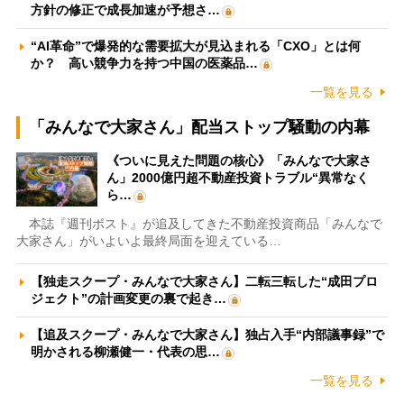
方針の修正で成長加速が予想さ…
“AI革命”で爆発的な需要拡大が見込まれる「CXO」とは何
か？ 高い競争力を持つ中国の医薬品…
一覧を見る
「みんなで大家さん」配当ストップ騒動の内幕
《ついに見えた問題の核心》「みんなで大家さ
ん」2000億円超不動産投資トラブル“異常なく
ら…
本誌『週刊ポスト』が追及してきた不動産投資商品「みんなで
大家さん」がいよいよ最終局面を迎えている…
【独走スクープ・みんなで大家さん】二転三転した“成田プロ
ジェクト”の計画変更の裏で起き…
【追及スクープ・みんなで大家さん】独占入手“内部議事録”で
明かされる柳瀬健一・代表の思…
一覧を見る