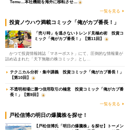
Temu…本社機能を海外に移転させ…
一覧を見る
投資ノウハウ満載コミック「俺がカブ番長！」
「売り時」を逃さないトレンド見極め術 投資コ
ミック「俺がカブ番長！」【第11回】
かつて投資情報雑誌「マネーポスト」にて、圧倒的な情報量が
詰め込まれた「天下無敵の株コミック」とし…
テクニカル分析・集中講義 投資コミック「俺がカブ番長！」
【第10回】
不透明相場に勝つ信用取引の極意 投資コミック「俺がカブ番
長！」【第9回】
一覧を見る
戸松信博の明日の爆騰株を探せ！
【戸松信博氏「明日の爆騰株」を探せ】トーメン