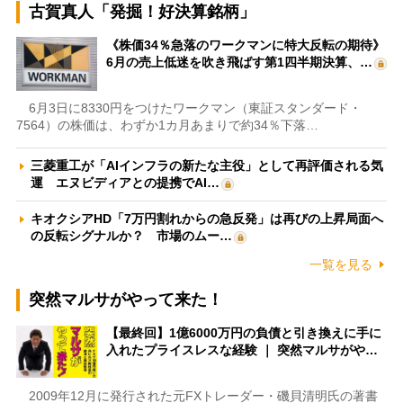
古賀真人「発掘！好決算銘柄」
《株価34％急落のワークマンに特大反転の期待》
6月の売上低迷を吹き飛ばす第1四半期決算、…
6月3日に8330円をつけたワークマン（東証スタンダード・
7564）の株価は、わずか1カ月あまりで約34％下落…
三菱重工が「AIインフラの新たな主役」として再評価される気
運 エヌビディアとの提携でAI…
キオクシアHD「7万円割れからの急反発」は再びの上昇局面へ
の反転シグナルか？ 市場のムー…
一覧を見る
突然マルサがやって来た！
【最終回】1億6000万円の負債と引き換えに手に
入れたプライスレスな経験 ｜ 突然マルサがや…
2009年12月に発行された元FXトレーダー・磯貝清明氏の著書