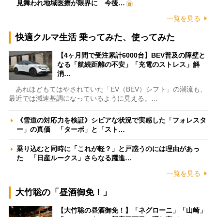
見舞われ地域医療が限界に 今後…
一覧を見る
快適クルマ生活 乗ってみた、使ってみた
【4ヶ月間で受注累計6000台】BEV普及の障壁と
なる「航続距離の不安」「充電のストレス」解
消…
あれほどもてはやされていた「EV（BEV）シフト」の潮流も、
最近では減速基調になっているように見える。…
《雪道の対応力を検証》シビアな状況で実感した「フォレスタ
ー」の真価 「ターボ」と「スト…
乗り込むと同時に「これが軽？」と戸惑うのには理由があっ
た 「日産ルークス」さらなる躍進…
一覧を見る
大竹聡の「昼酒御免！」
【大竹聡の昼酒御免！】「ネグローニ」「山崎」