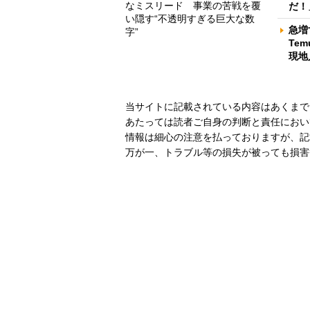
なミスリード 事業の苦戦を覆
だ！
い隠す“不透明すぎる巨大な数
急増
字”
Te
現地
当サイトに記載されている内容はあくまで
あたっては読者ご自身の判断と責任におい
情報は細心の注意を払っておりますが、記
万が一、トラブル等の損失が被っても損害