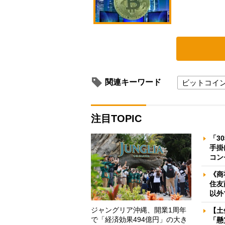
関連キーワード
ビットコイ
注目TOPIC
「3
手掛
コン
《商
住友
以外
ジャングリア沖縄、開業1周年
【土
で「経済効果494億円」の大き
「懸