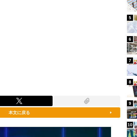
5
6
7
8
9
本文に戻る
10