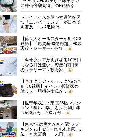
DAIBOUCHOU氏が「年末まで
に株価倍増期待」の5銘柄を…
ドライアイスを使わず遺体を保
つ「エンバーミング」が日本で
も普及 1～2週間は…
【億り人オールスターが狙う20
銘柄】「総資産69億円超」90歳
現役トレーダーから“1…
「キオクシアが再び株価10万円
になる日は遠い」資産3億円超
のサラリーマン投資家…
【キオクシア・ショックの後に
狙う5銘柄】イベント投資家の
億り人・羽根英樹氏が…
【世帯年収別・東京23区マンシ
ョン「狙い目駅」を大公開】年
収500万円、700万円…
【東京“真の実力がある駅”ラン
キング70】1位・代々木上原、2
位・水天宮前… 人口…