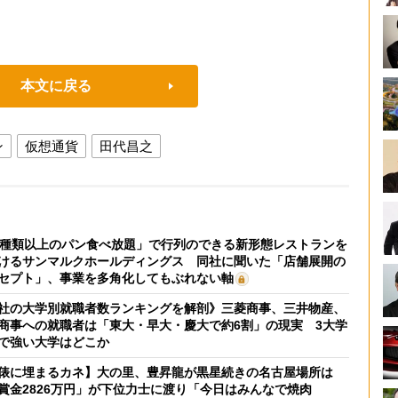
本文に戻る
ン
仮想通貨
田代昌之
0種類以上のパン食べ放題」で行列のできる新形態レストランを
けるサンマルクホールディングス 同社に聞いた「店舗展開の
セプト」、事業を多角化してもぶれない軸
社の大学別就職者数ランキングを解剖》三菱商事、三井物産、
商事への就職者は「東大・早大・慶大で約6割」の現実 3大学
で強い大学はどこか
俵に埋まるカネ】大の里、豊昇龍が黒星続きの名古屋場所は
賞金2826万円」が下位力士に渡り「今日はみんなで焼肉