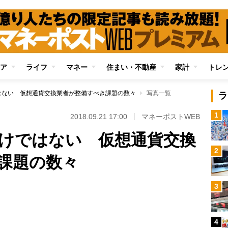
ア
ライフ
マネー
住まい・不動産
家計
トレ
はない 仮想通貨交換業者が整備すべき課題の数々
写真一覧
ラ
1
2018.09.21 17:00
マネーポストWEB
けではない 仮想通貨交換
2
課題の数々
3
Loaded
:
96.31%
4