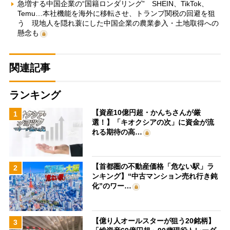
急増する中国企業の“国籍ロンダリング” SHEIN、TikTok、
Temu…本社機能を海外に移転させ、トランプ関税の回避を狙
う 現地人を隠れ蓑にした中国企業の農業参入・土地取得への
懸念も
関連記事
ランキング
【資産10億円超・かんちさんが厳
1
選！】「キオクシアの次」に資金が流
れる期待の高…
【首都圏の不動産価格「危ない駅」ラ
2
ンキング】“中古マンション売れ行き鈍
化”のワー…
【億り人オールスターが狙う20銘柄】
3