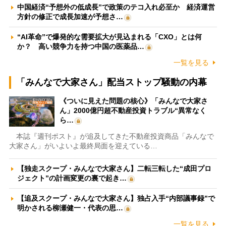
中国経済“予想外の低成長”で政策のテコ入れ必至か 経済運営
方針の修正で成長加速が予想さ…
“AI革命”で爆発的な需要拡大が見込まれる「CXO」とは何
か？ 高い競争力を持つ中国の医薬品…
一覧を見る
「みんなで大家さん」配当ストップ騒動の内幕
《ついに見えた問題の核心》「みんなで大家さ
ん」2000億円超不動産投資トラブル“異常なく
ら…
本誌『週刊ポスト』が追及してきた不動産投資商品「みんなで
大家さん」がいよいよ最終局面を迎えている…
【独走スクープ・みんなで大家さん】二転三転した“成田プロ
ジェクト”の計画変更の裏で起き…
【追及スクープ・みんなで大家さん】独占入手“内部議事録”で
明かされる柳瀬健一・代表の思…
一覧を見る