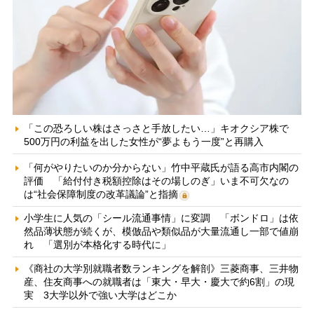
「この恐ろしい株はさっさと手放したい…」キオクシア株で
500万円の利益を出した女性が“夢よもう一度”と再購入
「何がやりたいのか分からない」竹中平蔵氏が語る高市内閣の
評価 「給付付き税額控除はその場しのぎ」いま不可欠なの
は“社会保障制度の改革議論”と指摘
小学生に人気の「シール流通事情」に変調 「ボンドロ」は依
然品薄状態が続くが、模倣品や類似品が大量流通し一部で値崩
れ 「選別が本格化する時代に」
《商社の大学別就職者数ランキングを解剖》三菱商事、三井物
産、住友商事への就職者は「東大・早大・慶大で約6割」の現
実 3大学以外で強い大学はどこか