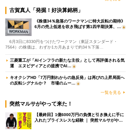
古賀真人「発掘！好決算銘柄」
《株価34％急落のワークマンに特大反転の期待》
6月の売上低迷を吹き飛ばす第1四半期決算、…
6月3日に8330円をつけたワークマン（東証スタンダード・
7564）の株価は、わずか1カ月あまりで約34％下落…
三菱重工が「AIインフラの新たな主役」として再評価される気
運 エヌビディアとの提携でAI…
キオクシアHD「7万円割れからの急反発」は再びの上昇局面へ
の反転シグナルか？ 市場のムー…
一覧を見る
突然マルサがやって来た！
【最終回】1億6000万円の負債と引き換えに手に
入れたプライスレスな経験 ｜ 突然マルサがや…