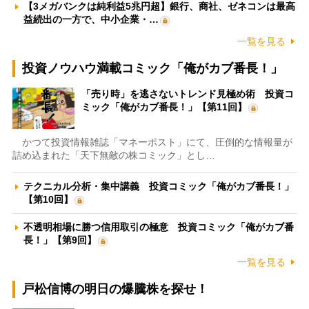
【3メガバンクは純利益5兆円超】銀行、商社、ゼネコンは最高
益続出の一方で、中小企業・…
一覧を見る
投資ノウハウ満載コミック「俺がカブ番長！」
「売り時」を逃さないトレンド見極め術 投資コ
ミック「俺がカブ番長！」【第11回】
かつて投資情報雑誌「マネーポスト」にて、圧倒的な情報量が
詰め込まれた「天下無敵の株コミック」とし…
テクニカル分析・集中講義 投資コミック「俺がカブ番長！」
【第10回】
不透明相場に勝つ信用取引の極意 投資コミック「俺がカブ番
長！」【第9回】
一覧を見る
戸松信博の明日の爆騰株を探せ！