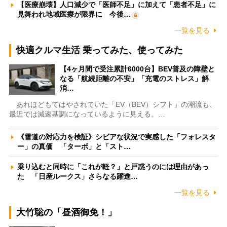
【医療崩壊】人口減少で「医師不足」に加えて「患者不足」に
見舞われ地域医療が限界に 今後…
一覧を見る
快適クルマ生活 乗ってみた、使ってみた
【4ヶ月間で受注累計6000台】BEV普及の障壁と
なる「航続距離の不安」「充電のストレス」解
消…
あれほどもてはやされていた「EV（BEV）シフト」の潮流も、
最近では減速基調になっているように見える。…
《雪道の対応力を検証》シビアな状況で実感した「フォレスタ
ー」の真価 「ターボ」と「スト…
乗り込むと同時に「これが軽？」と戸惑うのには理由があっ
た 「日産ルークス」さらなる躍進…
一覧を見る
大竹聡の「昼酒御免！」