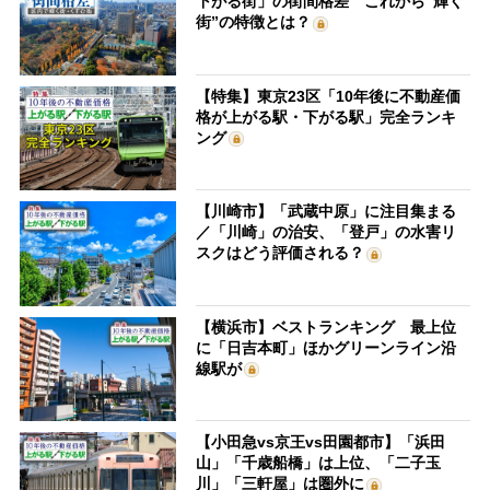
下がる街」の街間格差 これから“輝く
街”の特徴とは？
【特集】東京23区「10年後に不動産価
格が上がる駅・下がる駅」完全ランキ
ング
【川崎市】「武蔵中原」に注目集まる
／「川崎」の治安、「登戸」の水害リ
スクはどう評価される？
【横浜市】ベストランキング 最上位
に「日吉本町」ほかグリーンライン沿
線駅が
【小田急vs京王vs田園都市】「浜田
山」「千歳船橋」は上位、「二子玉
川」「三軒屋」は圏外に