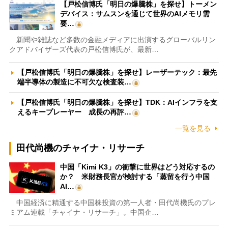
【戸松信博氏「明日の爆騰株」を探せ】トーメン
デバイス：サムスンを通じて世界のAIメモリ需
要…
新聞や雑誌など多数の金融メディアに出演するグローバルリン
クアドバイザーズ代表の戸松信博氏が、最新…
【戸松信博氏「明日の爆騰株」を探せ】レーザーテック：最先
端半導体の製造に不可欠な検査装…
【戸松信博氏「明日の爆騰株」を探せ】TDK：AIインフラを支
えるキープレーヤー 成長の再評…
一覧を見る
田代尚機のチャイナ・リサーチ
中国「Kimi K3」の衝撃に世界はどう対応するの
か？ 米財務長官が検討する「蒸留を行う中国
AI…
中国経済に精通する中国株投資の第一人者・田代尚機氏のプレ
ミアム連載「チャイナ・リサーチ」。中国企…