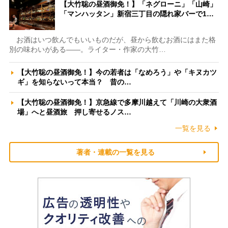
【大竹聡の昼酒御免！】「ネグローニ」「山崎」
「マンハッタン」新宿三丁目の隠れ家バーで1…
お酒はいつ飲んでもいいものだが、昼から飲むお酒にはまた格
別の味わいがある――。ライター・作家の大竹…
【大竹聡の昼酒御免！】今の若者は「なめろう」や「キヌカツ
ギ」を知らないって本当？ 昔の…
【大竹聡の昼酒御免！】京急線で多摩川越えて「川崎の大衆酒
場」へと昼酒旅 押し寄せるノス…
一覧を見る
著者・連載の一覧を見る