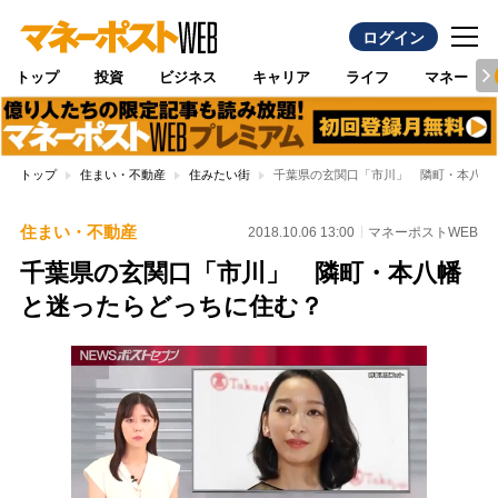
ログイン
トップ
投資
ビジネス
キャリア
ライフ
マネー
トップ
住まい・不動産
住みたい街
千葉県の玄関口「市川」 隣町・本八幡
住まい・不動産
2018.10.06 13:00
マネーポストWEB
千葉県の玄関口「市川」 隣町・本八幡
と迷ったらどっちに住む？