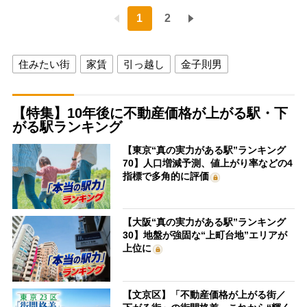
1
2
住みたい街
家賃
引っ越し
金子則男
【特集】10年後に不動産価格が上がる駅・下
がる駅ランキング
【東京“真の実力がある駅”ランキング
70】人口増減予測、値上がり率などの4
指標で多角的に評価
【大阪“真の実力がある駅”ランキング
30】地盤が強固な“上町台地”エリアが
上位に
【文京区】「不動産価格が上がる街／