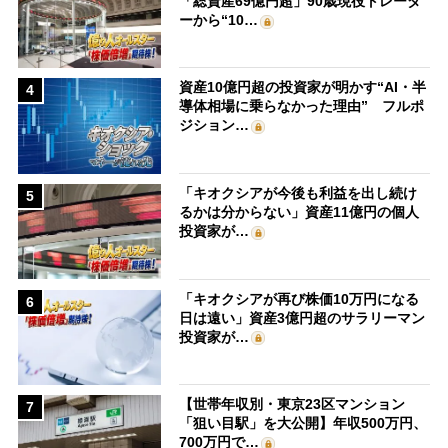
「総資産69億円超」90歳現役トレーダ
ーから“10…
資産10億円超の投資家が明かす“AI・半
4
導体相場に乗らなかった理由” フルポ
ジション…
「キオクシアが今後も利益を出し続け
5
るかは分からない」資産11億円の個人
投資家が…
「キオクシアが再び株価10万円になる
6
日は遠い」資産3億円超のサラリーマン
投資家が…
【世帯年収別・東京23区マンション
7
「狙い目駅」を大公開】年収500万円、
700万円で…