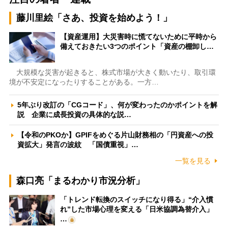
藤川里絵「さあ、投資を始めよう！」
【資産運用】大災害時に慌てないために平時から
備えておきたい3つのポイント「資産の棚卸し…
大規模な災害が起きると、株式市場が大きく動いたり、取引環
境が不安定になったりすることがある。一方…
5年ぶり改訂の「CGコード」、何が変わったのかポイントを解
説 企業に成長投資の具体的な説…
【令和のPKOか】GPIFをめぐる片山財務相の「円資産への投
資拡大」発言の波紋 「国債重視」…
一覧を見る
森口亮「まるわかり市況分析」
「トレンド転換のスイッチになり得る」“介入慣
れ”した市場心理を変える「日米協調為替介入」
…