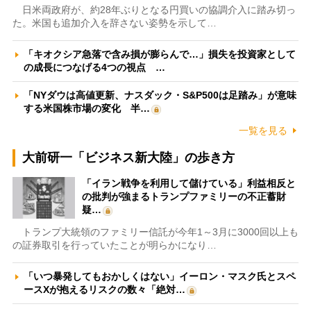
日米両政府が、約28年ぶりとなる円買いの協調介入に踏み切っ
た。米国も追加介入を辞さない姿勢を示して…
「キオクシア急落で含み損が膨らんで…」損失を投資家として
の成長につなげる4つの視点 …
「NYダウは高値更新、ナスダック・S&P500は足踏み」が意味
する米国株市場の変化 半…
一覧を見る
大前研一「ビジネス新大陸」の歩き方
「イラン戦争を利用して儲けている」利益相反と
の批判が強まるトランプファミリーの不正蓄財
疑…
トランプ大統領のファミリー信託が今年1～3月に3000回以上も
の証券取引を行っていたことが明らかになり…
「いつ暴発してもおかしくはない」イーロン・マスク氏とスペ
ースXが抱えるリスクの数々「絶対…