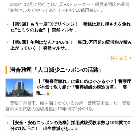
2009年12月に発行された元FXトレーダー・磯貝清明氏の著書
『突然マルサがやって来た！～FXで10億円稼い…
【第9回】もう一度FXでリベンジ！ 種銭は差し押さえを免れ
た”ヒミツのお金” ｜ 突然マルサ…
【第8回】年利はなんと14.6％！ 毎日5万円超の延滞税が積み
上がっていく ｜ 突然マルサ…
一覧を見る
河合雅司「人口減少ニッポンの活路」
【「警察官離れ」に歯止めはかかるか？】警察庁
が本気で取り組む「警察組織の構造改革」 実
現…
警察庁が目下、頭を悩ませているのが「警察官不足」だ。警察
官の採用試験の受験者数は10年間で2分の1以…
【安全・安心ニッポンの危機】採用試験受験者数は10年間で2
分の1以下に！ 出生数減がも…