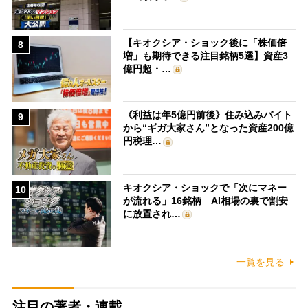
【キオクシア・ショック後に「株価倍
8
増」も期待できる注目銘柄5選】資産3
億円超・…
《利益は年5億円前後》住み込みバイト
9
から“ギガ大家さん”となった資産200億
円税理…
キオクシア・ショックで「次にマネー
10
が流れる」16銘柄 AI相場の裏で割安
に放置され…
一覧を見る
注目の著者・連載