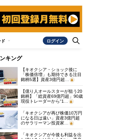
ンド
ログイン
ンキング
【キオクシア・ショック後に
「株価倍増」も期待できる注目
銘柄5選】資産3億円超…
【億り人オールスターが狙う20
銘柄】「総資産69億円超」90歳
現役トレーダーから“1…
「キオクシアが再び株価10万円
になる日は遠い」資産3億円超
のサラリーマン投資家…
「キオクシアが今後も利益を出