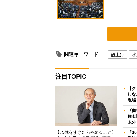
関連キーワード
値上げ
水
注目TOPIC
【ク
しな
現場
《商
住友
以外
【75歳をすぎたらやめること】
「3