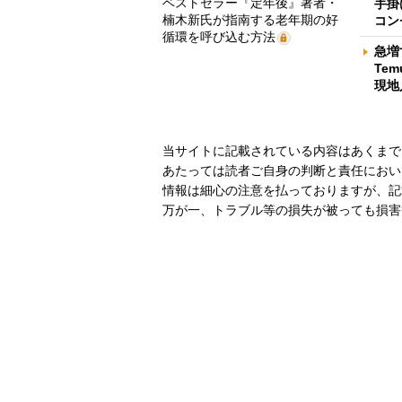
ベストセラー『定年後』著者・
手掛
楠木新氏が指南する老年期の好
コン
循環を呼び込む方法
急増
Te
現地
当サイトに記載されている内容はあくまで
あたっては読者ご自身の判断と責任におい
情報は細心の注意を払っておりますが、記
万が一、トラブル等の損失が被っても損害