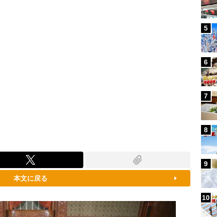
5
6
7
8
9
本文に戻る
10