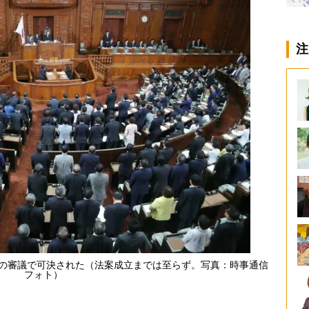
注
間の審議で可決された（法案成立までは至らず。写真：時事通信
フォト）