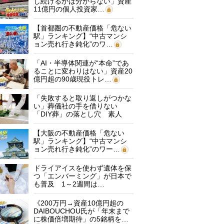
し続けるかは分からない」資産
11億円の個人投資家…
【首都圏の不動産価格「危ない
駅」ランキング】“中古マンシ
ョン売れ行き鈍化”のワ…
「AI・半導体関連が“本命”であ
ることに変わりはない」資産20
億円超の90歳現役トレ…
「失敗すると取り返しがつかな
い」葬儀社の手を借りない
「DIY葬」の落とし穴 素人
に…
【大阪の不動産価格「危ない
駅」ランキング】“中古マンシ
ョン売れ行き鈍化”のワー…
ドライアイスを使わず遺体を保
つ「エンバーミング」が日本で
も普及 1～2週間は…
《200万円→資産10億円超の
DAIBOUCHOU氏が「年末まで
に株価倍増期待」の5銘柄を…