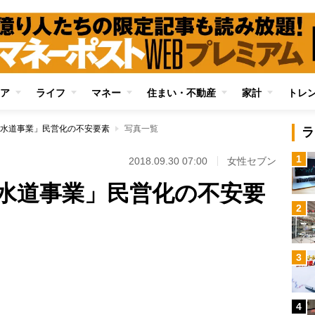
ア
ライフ
マネー
住まい・不動産
家計
トレ
水道事業」民営化の不安要素
写真一覧
ラ
1
2018.09.30 07:00
女性セブン
水道事業」民営化の不安要
2
3
Loaded
:
79.52%
4