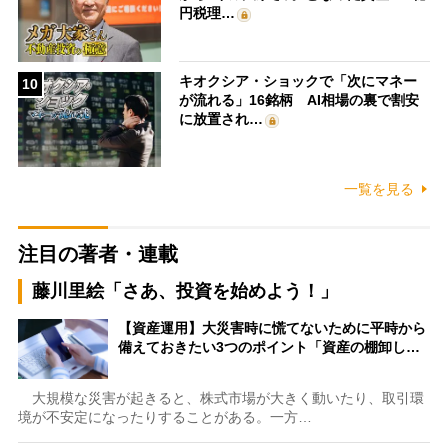
円税理…
キオクシア・ショックで「次にマネー
10
が流れる」16銘柄 AI相場の裏で割安
に放置され…
一覧を見る
注目の著者・連載
藤川里絵「さあ、投資を始めよう！」
【資産運用】大災害時に慌てないために平時から
備えておきたい3つのポイント「資産の棚卸し…
大規模な災害が起きると、株式市場が大きく動いたり、取引環
境が不安定になったりすることがある。一方…