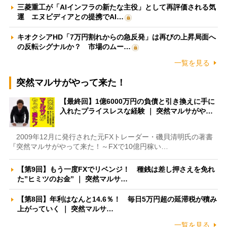
三菱重工が「AIインフラの新たな主役」として再評価される気
運 エヌビディアとの提携でAI…
キオクシアHD「7万円割れからの急反発」は再びの上昇局面へ
の反転シグナルか？ 市場のムー…
一覧を見る
突然マルサがやって来た！
【最終回】1億6000万円の負債と引き換えに手に
入れたプライスレスな経験 ｜ 突然マルサがや…
2009年12月に発行された元FXトレーダー・磯貝清明氏の著書
『突然マルサがやって来た！～FXで10億円稼い…
【第9回】もう一度FXでリベンジ！ 種銭は差し押さえを免れ
た”ヒミツのお金” ｜ 突然マルサ…
【第8回】年利はなんと14.6％！ 毎日5万円超の延滞税が積み
上がっていく ｜ 突然マルサ…
一覧を見る