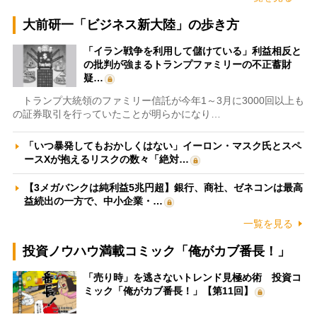
大前研一「ビジネス新大陸」の歩き方
「イラン戦争を利用して儲けている」利益相反と
の批判が強まるトランプファミリーの不正蓄財
疑…
トランプ大統領のファミリー信託が今年1～3月に3000回以上も
の証券取引を行っていたことが明らかになり…
「いつ暴発してもおかしくはない」イーロン・マスク氏とスペ
ースXが抱えるリスクの数々「絶対…
【3メガバンクは純利益5兆円超】銀行、商社、ゼネコンは最高
益続出の一方で、中小企業・…
一覧を見る
投資ノウハウ満載コミック「俺がカブ番長！」
「売り時」を逃さないトレンド見極め術 投資コ
ミック「俺がカブ番長！」【第11回】