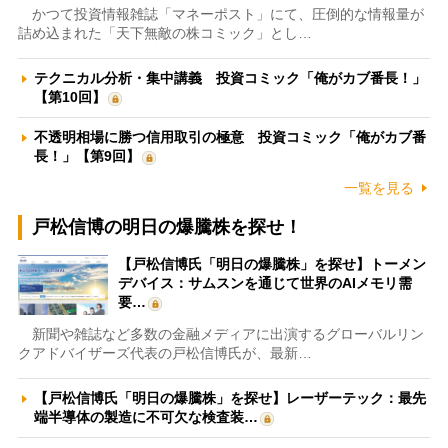
かつて投資情報雑誌「マネーポスト」にて、圧倒的な情報量が
詰め込まれた「天下無敵の株コミック」とし…
テクニカル分析・集中講義 投資コミック「俺がカブ番長！」
【第10回】
不透明相場に勝つ信用取引の極意 投資コミック「俺がカブ番
長！」【第9回】
一覧を見る
戸松信博の明日の爆騰株を探せ！
【戸松信博氏「明日の爆騰株」を探せ】トーメン
デバイス：サムスンを通じて世界のAIメモリ需
要…
新聞や雑誌など多数の金融メディアに出演するグローバルリン
クアドバイザーズ代表の戸松信博氏が、最新…
【戸松信博氏「明日の爆騰株」を探せ】レーザーテック：最先
端半導体の製造に不可欠な検査装…