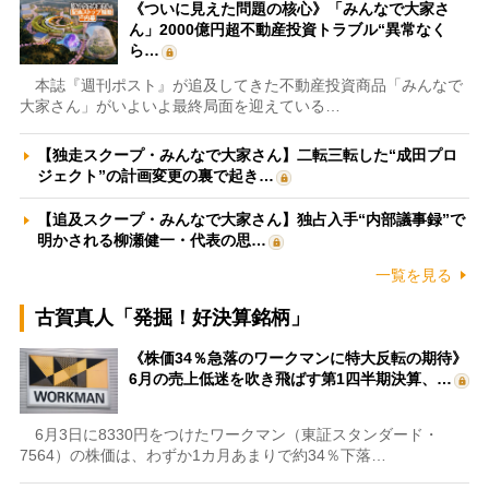
《ついに見えた問題の核心》「みんなで大家さ
ん」2000億円超不動産投資トラブル“異常なく
ら…
本誌『週刊ポスト』が追及してきた不動産投資商品「みんなで
大家さん」がいよいよ最終局面を迎えている…
【独走スクープ・みんなで大家さん】二転三転した“成田プロ
ジェクト”の計画変更の裏で起き…
【追及スクープ・みんなで大家さん】独占入手“内部議事録”で
明かされる柳瀬健一・代表の思…
一覧を見る
古賀真人「発掘！好決算銘柄」
《株価34％急落のワークマンに特大反転の期待》
6月の売上低迷を吹き飛ばす第1四半期決算、…
6月3日に8330円をつけたワークマン（東証スタンダード・
7564）の株価は、わずか1カ月あまりで約34％下落…