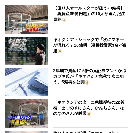
【億り人オールスターが狙う20銘柄】
「総資産69億円超」の10人が選んだ注
目株
キオクシア・ショックで「次にマネー
が流れる」16銘柄 凄腕投資家3名が厳
選
2年弱で資産17.5倍の元証券マン・かぶ
カブキ氏が「キオクシア急落で次に狙
う」5銘柄を公開
「キオクシアの次」に急騰期待の22銘
柄 まつのすけさん、かんちさん、な
のなのさんが厳選