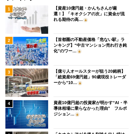
【資産10億円超・かんちさんが厳
1
選！】「キオクシアの次」に資金が流
れる期待の高…
【首都圏の不動産価格「危ない駅」ラ
2
ンキング】“中古マンション売れ行き鈍
化”のワー…
【億り人オールスターが狙う20銘柄】
3
「総資産69億円超」90歳現役トレーダ
ーから“10…
資産10億円超の投資家が明かす“AI・半
4
導体相場に乗らなかった理由” フルポ
ジション…