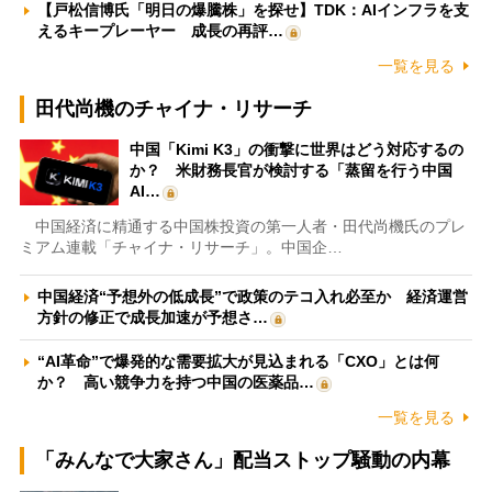
【戸松信博氏「明日の爆騰株」を探せ】TDK：AIインフラを支
えるキープレーヤー 成長の再評…
一覧を見る
田代尚機のチャイナ・リサーチ
中国「Kimi K3」の衝撃に世界はどう対応するの
か？ 米財務長官が検討する「蒸留を行う中国
AI…
中国経済に精通する中国株投資の第一人者・田代尚機氏のプレ
ミアム連載「チャイナ・リサーチ」。中国企…
中国経済“予想外の低成長”で政策のテコ入れ必至か 経済運営
方針の修正で成長加速が予想さ…
“AI革命”で爆発的な需要拡大が見込まれる「CXO」とは何
か？ 高い競争力を持つ中国の医薬品…
一覧を見る
「みんなで大家さん」配当ストップ騒動の内幕