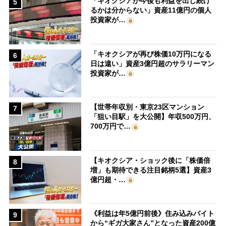
「キオクシアが今後も利益を出し続け
5
るかは分からない」資産11億円の個人
投資家が…
「キオクシアが再び株価10万円になる
6
日は遠い」資産3億円超のサラリーマン
投資家が…
【世帯年収別・東京23区マンション
7
「狙い目駅」を大公開】年収500万円、
700万円で…
【キオクシア・ショック後に「株価倍
8
増」も期待できる注目銘柄5選】資産3
億円超・…
《利益は年5億円前後》住み込みバイト
9
から“ギガ大家さん”となった資産200億