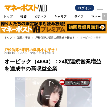
ログイン
トップ
投資
ビジネス
キャリア
ライフ
マネー
トップ
連載・著者
戸松信博の明日の爆騰株を探せ！
オービック（4684）
戸松信博の明日の爆騰株を探せ！
2018.10.01 20:00
マネーポストWEB
オービック（4684）：24期連続営業増益
を達成中の高収益企業
もっと見る
arrow_forward_ios