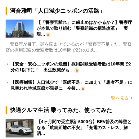
河合雅司「人口減少ニッポンの活路」
【「警察官離れ」に歯止めはかかるか？】警察庁
が本気で取り組む「警察組織の構造改革」 実
現…
警察庁が目下、頭を悩ませているのが「警察官不足」だ。警察
官の採用試験の受験者数は10年間で2分の1以…
【安全・安心ニッポンの危機】採用試験受験者数は10年間で2
分の1以下に！ 出生数減がも…
【医療崩壊】人口減少で「医師不足」に加えて「患者不足」に
見舞われ地域医療が限界に 今後…
一覧を見る
快適クルマ生活 乗ってみた、使ってみた
【4ヶ月間で受注累計6000台】BEV普及の障壁と
なる「航続距離の不安」「充電のストレス」解
消…