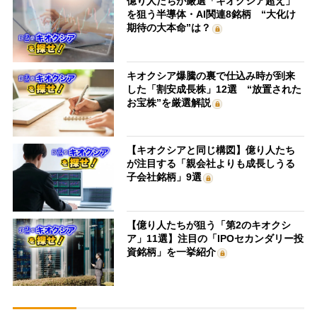
億り人たちが厳選「キオクシア超え」
を狙う半導体・AI関連8銘柄 “大化け
期待の大本命”は？
キオクシア爆騰の裏で仕込み時が到来
した「割安成長株」12選 “放置された
お宝株”を厳選解説
【キオクシアと同じ構図】億り人たち
が注目する「親会社よりも成長しうる
子会社銘柄」9選
【億り人たちが狙う「第2のキオクシ
ア」11選】注目の「IPOセカンダリー投
資銘柄」を一挙紹介