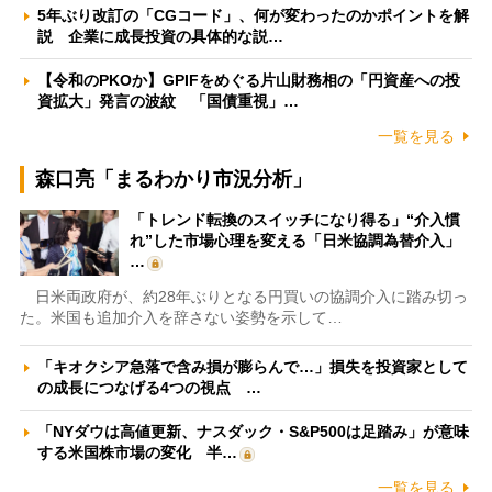
5年ぶり改訂の「CGコード」、何が変わったのかポイントを解
説 企業に成長投資の具体的な説…
【令和のPKOか】GPIFをめぐる片山財務相の「円資産への投
資拡大」発言の波紋 「国債重視」…
一覧を見る
森口亮「まるわかり市況分析」
「トレンド転換のスイッチになり得る」“介入慣
れ”した市場心理を変える「日米協調為替介入」
…
日米両政府が、約28年ぶりとなる円買いの協調介入に踏み切っ
た。米国も追加介入を辞さない姿勢を示して…
「キオクシア急落で含み損が膨らんで…」損失を投資家として
の成長につなげる4つの視点 …
「NYダウは高値更新、ナスダック・S&P500は足踏み」が意味
する米国株市場の変化 半…
一覧を見る