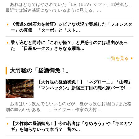
あれほどもてはやされていた「EV（BEV）シフト」の潮流も、
最近では減速基調になっているように見える。…
《雪道の対応力を検証》シビアな状況で実感した「フォレスタ
ー」の真価 「ターボ」と「スト…
乗り込むと同時に「これが軽？」と戸惑うのには理由があっ
た 「日産ルークス」さらなる躍進…
一覧を見る
大竹聡の「昼酒御免！」
【大竹聡の昼酒御免！】「ネグローニ」「山崎」
「マンハッタン」新宿三丁目の隠れ家バーで1…
お酒はいつ飲んでもいいものだが、昼から飲むお酒にはまた格
別の味わいがある――。ライター・作家の大竹…
【大竹聡の昼酒御免！】今の若者は「なめろう」や「キヌカツ
ギ」を知らないって本当？ 昔の…