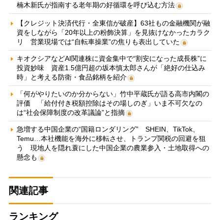
楠木新氏が指南する老年期の好循環を呼び込む方法
【クレジット決済代行・全東信が破産】63社もの金融機関が融
資をしながら「20年以上の粉飾決算」を見抜けなかったカラク
リ 営業現場では“自転車操業”の焦りも表出していた
キオクシアなどAI関連株に資金集中で“割安になった成長株”に
投資妙味 資産1.5億円超の坂本慎太郎さんが「絶好の仕込み
時」と考える防衛・食品銘柄を紹介
「何がやりたいのか分からない」竹中平蔵氏が語る高市内閣の
評価 「給付付き税額控除はその場しのぎ」いま不可欠なの
は“社会保障制度の改革議論”と指摘
急増する中国企業の“国籍ロンダリング” SHEIN、TikTok、
Temu…本社機能を海外に移転させ、トランプ関税の回避を狙
う 現地人を隠れ蓑にした中国企業の農業参入・土地取得への
懸念も
関連記事
ランキング