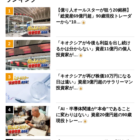
【億り人オールスターが狙う20銘柄】
1
「総資産69億円超」90歳現役トレーダ
ーから“10…
「キオクシアが今後も利益を出し続け
2
るかは分からない」資産11億円の個人
投資家が…
「キオクシアが再び株価10万円になる
3
日は遠い」資産3億円超のサラリーマン
投資家が…
「AI・半導体関連が“本命”であること
4
に変わりはない」資産20億円超の90歳
現役トレー…