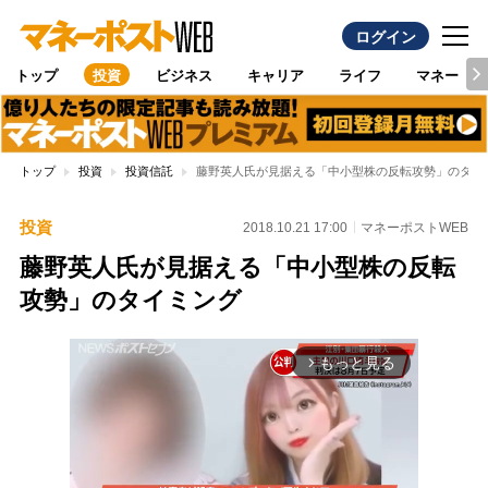
ログイン
トップ
投資
ビジネス
キャリア
ライフ
マネー
トップ
投資
投資信託
藤野英人氏が見据える「中小型株の反転攻勢」のタイ
投資
2018.10.21 17:00
マネーポストWEB
藤野英人氏が見据える「中小型株の反転
攻勢」のタイミング
もっと見る
arrow_forward_ios