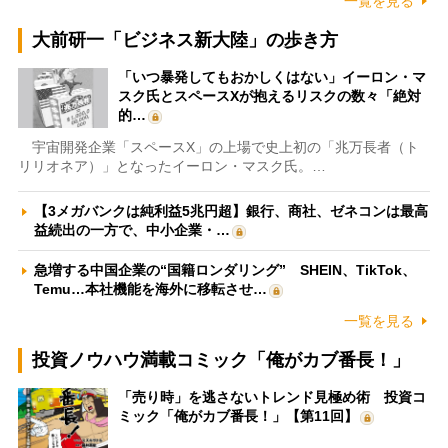
一覧を見る
大前研一「ビジネス新大陸」の歩き方
「いつ暴発してもおかしくはない」イーロン・マ
スク氏とスペースXが抱えるリスクの数々「絶対
的…
宇宙開発企業「スペースX」の上場で史上初の「兆万長者（ト
リリオネア）」となったイーロン・マスク氏。…
【3メガバンクは純利益5兆円超】銀行、商社、ゼネコンは最高
益続出の一方で、中小企業・…
急増する中国企業の“国籍ロンダリング” SHEIN、TikTok、
Temu…本社機能を海外に移転させ…
一覧を見る
投資ノウハウ満載コミック「俺がカブ番長！」
「売り時」を逃さないトレンド見極め術 投資コ
ミック「俺がカブ番長！」【第11回】