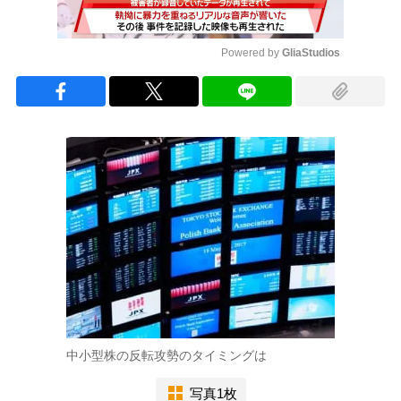
Powered by 
GliaStudios
Mute
中小型株の反転攻勢のタイミングは
写真1枚