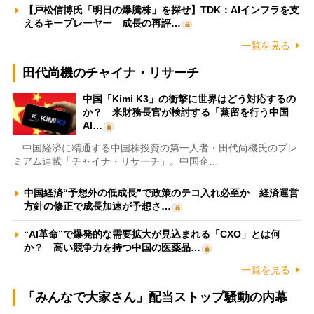
【戸松信博氏「明日の爆騰株」を探せ】TDK：AIインフラを支
えるキープレーヤー 成長の再評…
一覧を見る
田代尚機のチャイナ・リサーチ
中国「Kimi K3」の衝撃に世界はどう対応するの
か？ 米財務長官が検討する「蒸留を行う中国
AI…
中国経済に精通する中国株投資の第一人者・田代尚機氏のプレ
ミアム連載「チャイナ・リサーチ」。中国企…
中国経済“予想外の低成長”で政策のテコ入れ必至か 経済運営
方針の修正で成長加速が予想さ…
“AI革命”で爆発的な需要拡大が見込まれる「CXO」とは何
か？ 高い競争力を持つ中国の医薬品…
一覧を見る
「みんなで大家さん」配当ストップ騒動の内幕