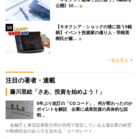
公開》10…
【キオクシア・ショックの後に狙う5銘
10
柄】イベント投資家の億り人・羽根英
樹氏が厳…
一覧を見る
注目の著者・連載
藤川里絵「さあ、投資を始めよう！」
5年ぶり改訂の「CGコード」、何が変わったのか
ポイントを解説 企業に成長投資の具体的な説
明…
金融庁と東京証券取引所が共同で策定している上場企業の経営
や取締役会のあり方を定める「コーポレート…