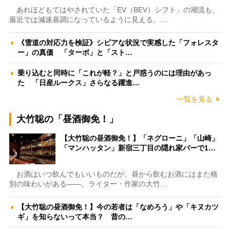
あれほどもてはやされていた「EV（BEV）シフト」の潮流も、
最近では減速基調になっているように見える。…
《雪道の対応力を検証》シビアな状況で実感した「フォレスタ
ー」の真価 「ターボ」と「スト…
乗り込むと同時に「これが軽？」と戸惑うのには理由があっ
た 「日産ルークス」さらなる躍進…
一覧を見る
大竹聡の「昼酒御免！」
【大竹聡の昼酒御免！】「ネグローニ」「山崎」
「マンハッタン」新宿三丁目の隠れ家バーで1…
お酒はいつ飲んでもいいものだが、昼から飲むお酒にはまた格
別の味わいがある――。ライター・作家の大竹…
【大竹聡の昼酒御免！】今の若者は「なめろう」や「キヌカツ
ギ」を知らないって本当？ 昔の…