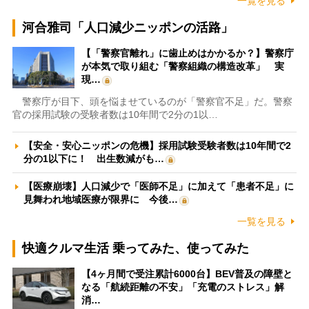
一覧を見る
河合雅司「人口減少ニッポンの活路」
【「警察官離れ」に歯止めはかかるか？】警察庁
が本気で取り組む「警察組織の構造改革」 実
現…
警察庁が目下、頭を悩ませているのが「警察官不足」だ。警察
官の採用試験の受験者数は10年間で2分の1以…
【安全・安心ニッポンの危機】採用試験受験者数は10年間で2
分の1以下に！ 出生数減がも…
【医療崩壊】人口減少で「医師不足」に加えて「患者不足」に
見舞われ地域医療が限界に 今後…
一覧を見る
快適クルマ生活 乗ってみた、使ってみた
【4ヶ月間で受注累計6000台】BEV普及の障壁と
なる「航続距離の不安」「充電のストレス」解
消…