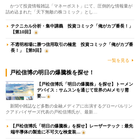
かつて投資情報雑誌「マネーポスト」にて、圧倒的な情報量が
詰め込まれた「天下無敵の株コミック」とし…
テクニカル分析・集中講義 投資コミック「俺がカブ番長！」
【第10回】
不透明相場に勝つ信用取引の極意 投資コミック「俺がカブ番
長！」【第9回】
一覧を見る
戸松信博の明日の爆騰株を探せ！
【戸松信博氏「明日の爆騰株」を探せ】トーメン
デバイス：サムスンを通じて世界のAIメモリ需
要…
新聞や雑誌など多数の金融メディアに出演するグローバルリン
クアドバイザーズ代表の戸松信博氏が、最新…
【戸松信博氏「明日の爆騰株」を探せ】レーザーテック：最先
端半導体の製造に不可欠な検査装…