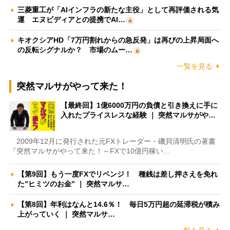
三菱重工が「AIインフラの新たな主役」として再評価される気
運 エヌビディアとの提携でAI…
キオクシアHD「7万円割れからの急反発」は再びの上昇局面へ
の反転シグナルか？ 市場のムー…
一覧を見る
突然マルサがやって来た！
【最終回】1億6000万円の負債と引き換えに手に
入れたプライスレスな経験 ｜ 突然マルサがや…
2009年12月に発行された元FXトレーダー・磯貝清明氏の著書
『突然マルサがやって来た！～FXで10億円稼い…
【第9回】もう一度FXでリベンジ！ 種銭は差し押さえを免れ
た”ヒミツのお金” ｜ 突然マルサ…
【第8回】年利はなんと14.6％！ 毎日5万円超の延滞税が積み
上がっていく ｜ 突然マルサ…