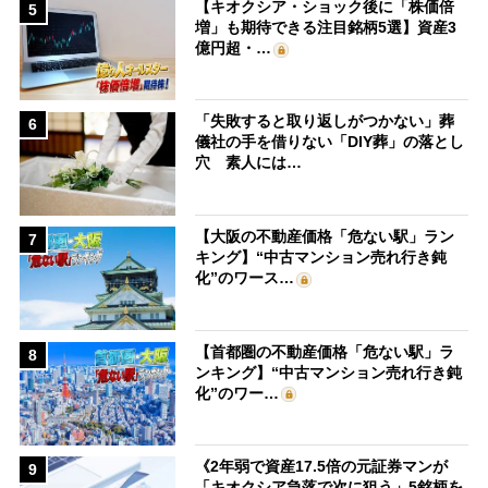
【キオクシア・ショック後に「株価倍
5
増」も期待できる注目銘柄5選】資産3
億円超・…
「失敗すると取り返しがつかない」葬
6
儀社の手を借りない「DIY葬」の落とし
穴 素人には…
【大阪の不動産価格「危ない駅」ラン
7
キング】“中古マンション売れ行き鈍
化”のワース…
【首都圏の不動産価格「危ない駅」ラ
8
ンキング】“中古マンション売れ行き鈍
化”のワー…
《2年弱で資産17.5倍の元証券マンが
9
「キオクシア急落で次に狙う」5銘柄を