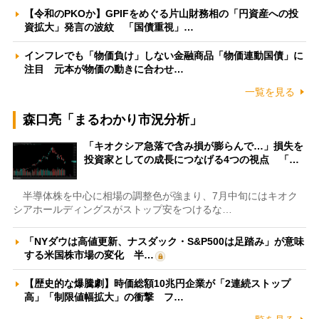
【令和のPKOか】GPIFをめぐる片山財務相の「円資産への投
資拡大」発言の波紋 「国債重視」…
インフレでも「物価負け」しない金融商品「物価連動国債」に
注目 元本が物価の動きに合わせ…
一覧を見る
森口亮「まるわかり市況分析」
「キオクシア急落で含み損が膨らんで…」損失を
投資家としての成長につなげる4つの視点 「…
半導体株を中心に相場の調整色が強まり、7月中旬にはキオク
シアホールディングスがストップ安をつけるな…
「NYダウは高値更新、ナスダック・S&P500は足踏み」が意味
する米国株市場の変化 半…
【歴史的な爆騰劇】時価総額10兆円企業が「2連続ストップ
高」「制限値幅拡大」の衝撃 フ…