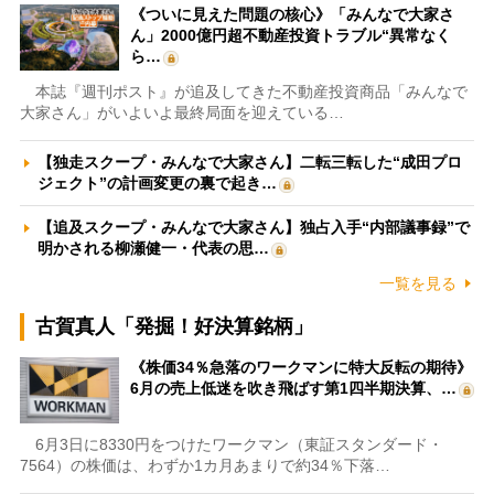
《ついに見えた問題の核心》「みんなで大家さ
ん」2000億円超不動産投資トラブル“異常なく
ら…
本誌『週刊ポスト』が追及してきた不動産投資商品「みんなで
大家さん」がいよいよ最終局面を迎えている…
【独走スクープ・みんなで大家さん】二転三転した“成田プロ
ジェクト”の計画変更の裏で起き…
【追及スクープ・みんなで大家さん】独占入手“内部議事録”で
明かされる柳瀬健一・代表の思…
一覧を見る
古賀真人「発掘！好決算銘柄」
《株価34％急落のワークマンに特大反転の期待》
6月の売上低迷を吹き飛ばす第1四半期決算、…
6月3日に8330円をつけたワークマン（東証スタンダード・
7564）の株価は、わずか1カ月あまりで約34％下落…