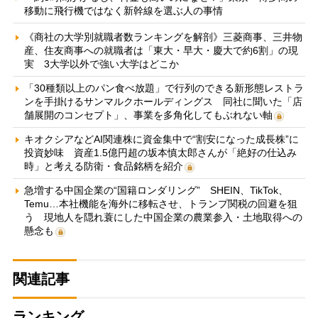
移動に飛行機ではなく新幹線を選ぶ人の事情
《商社の大学別就職者数ランキングを解剖》三菱商事、三井物
産、住友商事への就職者は「東大・早大・慶大で約6割」の現
実 3大学以外で強い大学はどこか
「30種類以上のパン食べ放題」で行列のできる新形態レストラ
ンを手掛けるサンマルクホールディングス 同社に聞いた「店
舗展開のコンセプト」、事業を多角化してもぶれない軸
キオクシアなどAI関連株に資金集中で“割安になった成長株”に
投資妙味 資産1.5億円超の坂本慎太郎さんが「絶好の仕込み
時」と考える防衛・食品銘柄を紹介
急増する中国企業の“国籍ロンダリング” SHEIN、TikTok、
Temu…本社機能を海外に移転させ、トランプ関税の回避を狙
う 現地人を隠れ蓑にした中国企業の農業参入・土地取得への
懸念も
関連記事
ランキング