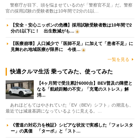
警察庁が目下、頭を悩ませているのが「警察官不足」だ。警察
官の採用試験の受験者数は10年間で2分の1以…
【安全・安心ニッポンの危機】採用試験受験者数は10年間で2
分の1以下に！ 出生数減がも…
【医療崩壊】人口減少で「医師不足」に加えて「患者不足」に
見舞われ地域医療が限界に 今後…
一覧を見る
快適クルマ生活 乗ってみた、使ってみた
【4ヶ月間で受注累計6000台】BEV普及の障壁と
なる「航続距離の不安」「充電のストレス」解
消…
あれほどもてはやされていた「EV（BEV）シフト」の潮流も、
最近では減速基調になっているように見える。…
《雪道の対応力を検証》シビアな状況で実感した「フォレスタ
ー」の真価 「ターボ」と「スト…