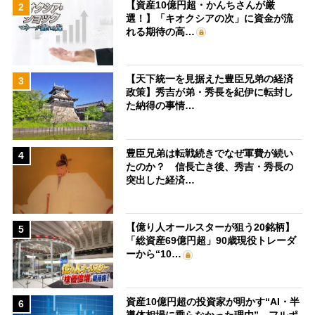
【資産10億円超・かんちさんが厳
2
選！】「キオクシアの次」に資金が流
れる期待の高…
【天下統一を見据えた豊臣兄弟の経済
3
政策】秀吉が弟・秀長を紀伊に転封し
た納得の事情…
豊臣兄弟は転戦続きでなぜ軍費が続い
4
たのか？ 信長亡き後、秀吉・秀長の
突出した経済…
【億り人オールスターが狙う20銘柄】
5
「総資産69億円超」90歳現役トレーダ
ーから“10…
資産10億円超の投資家が明かす“AI・半
6
導体相場に乗らなかった理由” フルポ