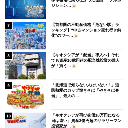
ジション…
【首都圏の不動産価格「危ない駅」ラ
7
ンキング】“中古マンション売れ行き鈍
化”のワー…
【キオクシアが「配当」導入へ】それ
8
でも資産10億円超の配当株投資の達人
が「買う…
「北海道で知らない人はいない！」道
9
民熱愛のカップ焼きそば「やきそば弁
当」、最大の…
「キオクシアが再び株価10万円になる
10
日は遠い」資産3億円超のサラリーマン
投資家が…