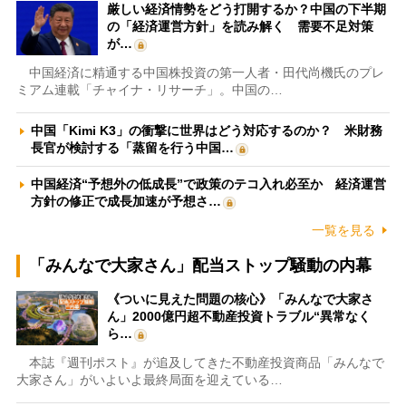
厳しい経済情勢をどう打開するか？中国の下半期
の「経済運営方針」を読み解く 需要不足対策
が…
中国経済に精通する中国株投資の第一人者・田代尚機氏のプレ
ミアム連載「チャイナ・リサーチ」。中国の…
中国「Kimi K3」の衝撃に世界はどう対応するのか？ 米財務
長官が検討する「蒸留を行う中国…
中国経済“予想外の低成長”で政策のテコ入れ必至か 経済運営
方針の修正で成長加速が予想さ…
一覧を見る
「みんなで大家さん」配当ストップ騒動の内幕
《ついに見えた問題の核心》「みんなで大家さ
ん」2000億円超不動産投資トラブル“異常なく
ら…
本誌『週刊ポスト』が追及してきた不動産投資商品「みんなで
大家さん」がいよいよ最終局面を迎えている…