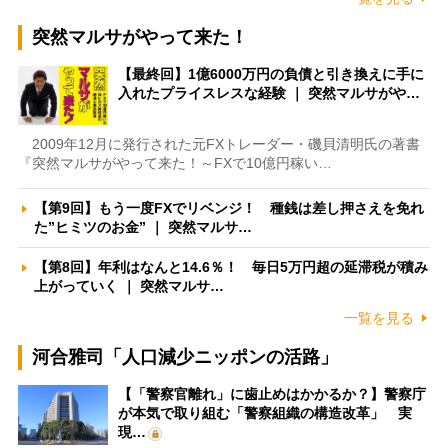
突然マルサがやって来た！
【最終回】1億6000万円の負債と引き換えに手に
入れたプライスレスな経験 ｜ 突然マルサがや…
2009年12月に発行された元FXトレーダー・磯貝清明氏の著書
『突然マルサがやって来た！～FXで10億円稼い…
【第9回】もう一度FXでリベンジ！ 種銭は差し押さえを免れ
た”ヒミツのお金” ｜ 突然マルサ…
【第8回】年利はなんと14.6％！ 毎日5万円超の延滞税が積み
上がっていく ｜ 突然マルサ…
一覧を見る
河合雅司「人口減少ニッポンの活路」
【「警察官離れ」に歯止めはかかるか？】警察庁
が本気で取り組む「警察組織の構造改革」 実
現…