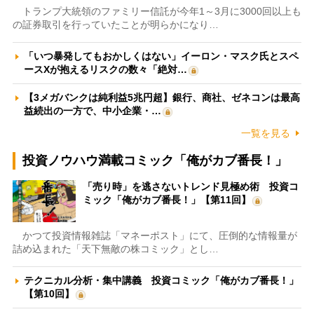
トランプ大統領のファミリー信託が今年1～3月に3000回以上も
の証券取引を行っていたことが明らかになり…
「いつ暴発してもおかしくはない」イーロン・マスク氏とスペ
ースXが抱えるリスクの数々「絶対…
【3メガバンクは純利益5兆円超】銀行、商社、ゼネコンは最高
益続出の一方で、中小企業・…
一覧を見る
投資ノウハウ満載コミック「俺がカブ番長！」
「売り時」を逃さないトレンド見極め術 投資コ
ミック「俺がカブ番長！」【第11回】
かつて投資情報雑誌「マネーポスト」にて、圧倒的な情報量が
詰め込まれた「天下無敵の株コミック」とし…
テクニカル分析・集中講義 投資コミック「俺がカブ番長！」
【第10回】