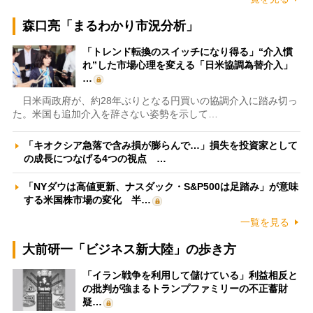
森口亮「まるわかり市況分析」
「トレンド転換のスイッチになり得る」“介入慣
れ”した市場心理を変える「日米協調為替介入」
…
日米両政府が、約28年ぶりとなる円買いの協調介入に踏み切っ
た。米国も追加介入を辞さない姿勢を示して…
「キオクシア急落で含み損が膨らんで…」損失を投資家として
の成長につなげる4つの視点 …
「NYダウは高値更新、ナスダック・S&P500は足踏み」が意味
する米国株市場の変化 半…
一覧を見る
大前研一「ビジネス新大陸」の歩き方
「イラン戦争を利用して儲けている」利益相反と
の批判が強まるトランプファミリーの不正蓄財
疑…