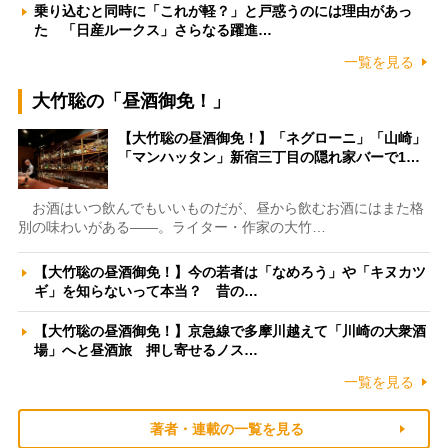
乗り込むと同時に「これが軽？」と戸惑うのには理由があっ
た 「日産ルークス」さらなる躍進…
一覧を見る
大竹聡の「昼酒御免！」
【大竹聡の昼酒御免！】「ネグローニ」「山崎」
「マンハッタン」新宿三丁目の隠れ家バーで1…
お酒はいつ飲んでもいいものだが、昼から飲むお酒にはまた格
別の味わいがある――。ライター・作家の大竹…
【大竹聡の昼酒御免！】今の若者は「なめろう」や「キヌカツ
ギ」を知らないって本当？ 昔の…
【大竹聡の昼酒御免！】京急線で多摩川越えて「川崎の大衆酒
場」へと昼酒旅 押し寄せるノス…
一覧を見る
著者・連載の一覧を見る