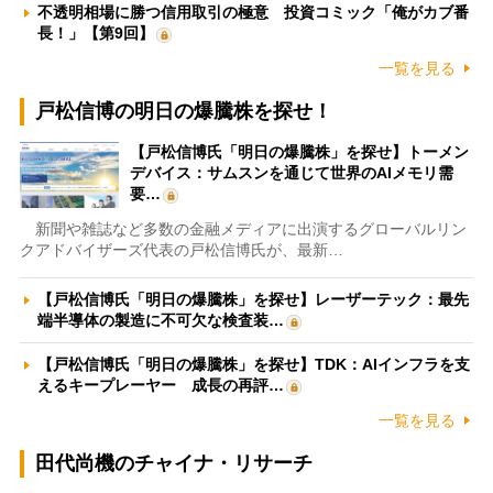
不透明相場に勝つ信用取引の極意 投資コミック「俺がカブ番
長！」【第9回】
一覧を見る
戸松信博の明日の爆騰株を探せ！
【戸松信博氏「明日の爆騰株」を探せ】トーメン
デバイス：サムスンを通じて世界のAIメモリ需
要…
新聞や雑誌など多数の金融メディアに出演するグローバルリン
クアドバイザーズ代表の戸松信博氏が、最新…
【戸松信博氏「明日の爆騰株」を探せ】レーザーテック：最先
端半導体の製造に不可欠な検査装…
【戸松信博氏「明日の爆騰株」を探せ】TDK：AIインフラを支
えるキープレーヤー 成長の再評…
一覧を見る
田代尚機のチャイナ・リサーチ