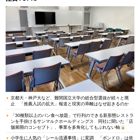
京都大・神戸大など、難関国立大学の総合型選抜が続々と廃
止 「推薦入試の拡大」報道と現実の乖離はなぜ起きるのか
「30種類以上のパン食べ放題」で行列のできる新形態レストラ
ンを手掛けるサンマルクホールディングス 同社に聞いた「店
舗展開のコンセプト」、事業を多角化してもぶれない軸
小学生に人気の「シール流通事情」に変調 「ボンドロ」は依