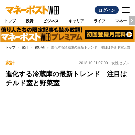
ログイン
トップ
投資
ビジネス
キャリア
ライフ
マネー
トップ
家計
買い物
進化する冷蔵庫の最新トレンド 注目はチルド室と野菜
家計
2018.10.21 07:00
女性セブン
進化する冷蔵庫の最新トレンド 注目は
チルド室と野菜室
Loaded
:
97.10%
/
Unmute