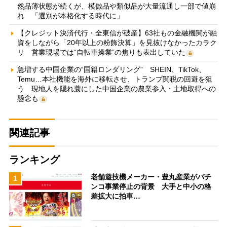
然品薄状態が続くが、模倣品や類似品が大量流通し一部で値崩
れ 「選別が本格化する時代に」
【クレジット決済代行・全東信が破産】63社もの金融機関が融
資をしながら「20年以上の粉飾決算」を見抜けなかったカラク
リ 営業現場では“自転車操業”の焦りも表出していた
急増する中国企業の“国籍ロンダリング” SHEIN、TikTok、
Temu…本社機能を海外に移転させ、トランプ関税の回避を狙
う 現地人を隠れ蓑にした中国企業の農業参入・土地取得への
懸念も
関連記事
ランキング
老舗遊技機メーカー・豊丸産業がパチ
1
ンコ事業停止の背景 大手と中小の格
差拡大に拍車…