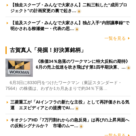
【独走スクープ・みんなで大家さん】二転三転した“成田プロ
ジェクト”の計画変更の裏で起き…
【追及スクープ・みんなで大家さん】独占入手“内部議事録”で
明かされる柳瀬健一・代表の思…
一覧を見る
古賀真人「発掘！好決算銘柄」
《株価34％急落のワークマンに特大反転の期待》
6月の売上低迷を吹き飛ばす第1四半期決算、…
6月3日に8330円をつけたワークマン（東証スタンダード・
7564）の株価は、わずか1カ月あまりで約34％下落…
三菱重工が「AIインフラの新たな主役」として再評価される気
運 エヌビディアとの提携でAI…
キオクシアHD「7万円割れからの急反発」は再びの上昇局面へ
の反転シグナルか？ 市場のムー…
一覧を見る