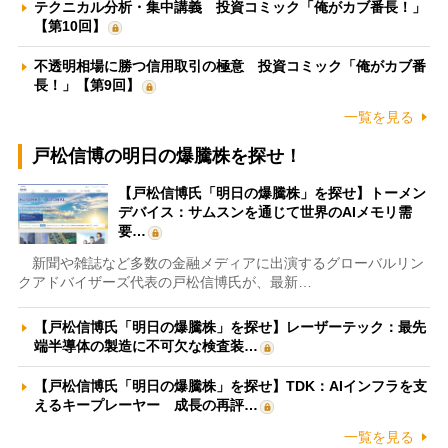
テクニカル分析・集中講義 投資コミック「俺がカブ番長！」
【第10回】
不透明相場に勝つ信用取引の極意 投資コミック「俺がカブ番
長！」【第9回】
一覧を見る
戸松信博の明日の爆騰株を探せ！
【戸松信博氏「明日の爆騰株」を探せ】トーメン
デバイス：サムスンを通じて世界のAIメモリ需
要…
新聞や雑誌など多数の金融メディアに出演するグローバルリン
クアドバイザーズ代表の戸松信博氏が、最新…
【戸松信博氏「明日の爆騰株」を探せ】レーザーテック：最先
端半導体の製造に不可欠な検査装…
【戸松信博氏「明日の爆騰株」を探せ】TDK：AIインフラを支
えるキープレーヤー 成長の再評…
一覧を見る