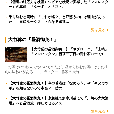
《雪道の対応力を検証》シビアな状況で実感した「フォレスタ
ー」の真価 「ターボ」と「スト…
乗り込むと同時に「これが軽？」と戸惑うのには理由があっ
た 「日産ルークス」さらなる躍進…
一覧を見る
大竹聡の「昼酒御免！」
【大竹聡の昼酒御免！】「ネグローニ」「山崎」
「マンハッタン」新宿三丁目の隠れ家バーで1…
お酒はいつ飲んでもいいものだが、昼から飲むお酒にはまた格
別の味わいがある――。ライター・作家の大竹…
【大竹聡の昼酒御免！】今の若者は「なめろう」や「キヌカツ
ギ」を知らないって本当？ 昔の…
【大竹聡の昼酒御免！】京急線で多摩川越えて「川崎の大衆酒
場」へと昼酒旅 押し寄せるノス…
一覧を見る