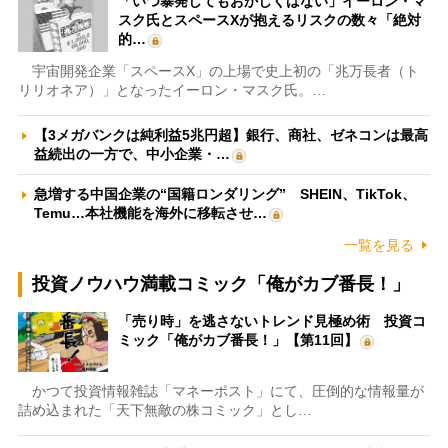
「いつ暴発してもおかしくはない」イーロン・マ
スク氏とスペースXが抱えるリスクの数々「絶対
的…
宇宙開発企業「スペースX」の上場で史上初の「兆万長者（ト
リリオネア）」となったイーロン・マスク氏。…
【3メガバンクは純利益5兆円超】銀行、商社、ゼネコンは最高
益続出の一方で、中小企業・…
急増する中国企業の“国籍ロンダリング” SHEIN、TikTok、
Temu…本社機能を海外に移転させ…
一覧を見る
投資ノウハウ満載コミック「俺がカブ番長！」
「売り時」を逃さないトレンド見極め術 投資コ
ミック「俺がカブ番長！」【第11回】
かつて投資情報雑誌「マネーポスト」にて、圧倒的な情報量が
詰め込まれた「天下無敵の株コミック」とし…