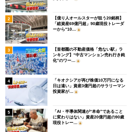
【億り人オールスターが狙う20銘柄】
2
「総資産69億円超」90歳現役トレーダ
ーから“10…
【首都圏の不動産価格「危ない駅」ラ
3
ンキング】“中古マンション売れ行き鈍
化”のワー…
「キオクシアが再び株価10万円になる
4
日は遠い」資産3億円超のサラリーマン
投資家が…
「AI・半導体関連が“本命”であること
5
に変わりはない」資産20億円超の90歳
現役トレー…