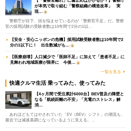
【「警察官離れ」に歯止めはかかるか？】警察庁
が本気で取り組む「警察組織の構造改革」 実
現…
警察庁が目下、頭を悩ませているのが「警察官不足」だ。警察
官の採用試験の受験者数は10年間で2分の1以…
【安全・安心ニッポンの危機】採用試験受験者数は10年間で2
分の1以下に！ 出生数減がも…
【医療崩壊】人口減少で「医師不足」に加えて「患者不足」に
見舞われ地域医療が限界に 今後…
一覧を見る
快適クルマ生活 乗ってみた、使ってみた
【4ヶ月間で受注累計6000台】BEV普及の障壁と
なる「航続距離の不安」「充電のストレス」解
消…
あれほどもてはやされていた「EV（BEV）シフト」の潮流も、
最近では減速基調になっているように見える。…