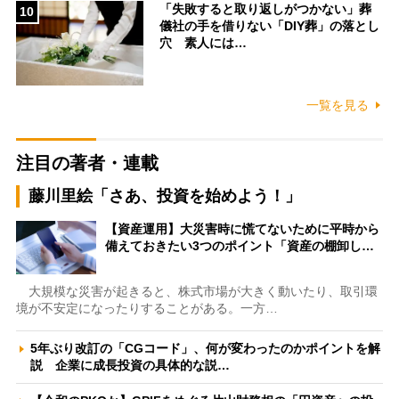
「失敗すると取り返しがつかない」葬
10
儀社の手を借りない「DIY葬」の落とし
穴 素人には…
一覧を見る
注目の著者・連載
藤川里絵「さあ、投資を始めよう！」
【資産運用】大災害時に慌てないために平時から
備えておきたい3つのポイント「資産の棚卸し…
大規模な災害が起きると、株式市場が大きく動いたり、取引環
境が不安定になったりすることがある。一方…
5年ぶり改訂の「CGコード」、何が変わったのかポイントを解
説 企業に成長投資の具体的な説…