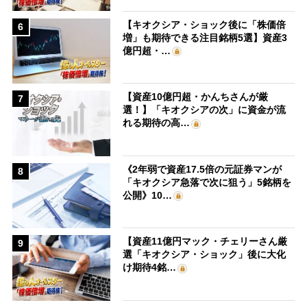
【キオクシア・ショック後に「株価倍
6
増」も期待できる注目銘柄5選】資産3
億円超・…
【資産10億円超・かんちさんが厳
7
選！】「キオクシアの次」に資金が流
れる期待の高…
《2年弱で資産17.5倍の元証券マンが
8
「キオクシア急落で次に狙う」5銘柄を
公開》10…
【資産11億円マック・チェリーさん厳
9
選「キオクシア・ショック」後に大化
け期待4銘…