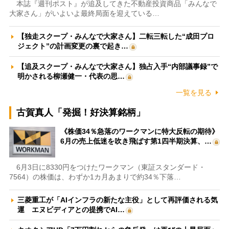
本誌『週刊ポスト』が追及してきた不動産投資商品「みんなで
大家さん」がいよいよ最終局面を迎えている…
【独走スクープ・みんなで大家さん】二転三転した“成田プロ
ジェクト”の計画変更の裏で起き…
【追及スクープ・みんなで大家さん】独占入手“内部議事録”で
明かされる柳瀬健一・代表の思…
一覧を見る
古賀真人「発掘！好決算銘柄」
《株価34％急落のワークマンに特大反転の期待》
6月の売上低迷を吹き飛ばす第1四半期決算、…
6月3日に8330円をつけたワークマン（東証スタンダード・
7564）の株価は、わずか1カ月あまりで約34％下落…
三菱重工が「AIインフラの新たな主役」として再評価される気
運 エヌビディアとの提携でAI…