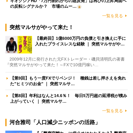
キオクシアHD「7万円割れからの急反発」は再びの上昇局面へ
の反転シグナルか？ 市場のムー…
一覧を見る
突然マルサがやって来た！
【最終回】1億6000万円の負債と引き換えに手に
入れたプライスレスな経験 ｜ 突然マルサがや…
2009年12月に発行された元FXトレーダー・磯貝清明氏の著書
『突然マルサがやって来た！～FXで10億円稼い…
【第9回】もう一度FXでリベンジ！ 種銭は差し押さえを免れ
た”ヒミツのお金” ｜ 突然マルサ…
【第8回】年利はなんと14.6％！ 毎日5万円超の延滞税が積み
上がっていく ｜ 突然マルサ…
一覧を見る
河合雅司「人口減少ニッポンの活路」