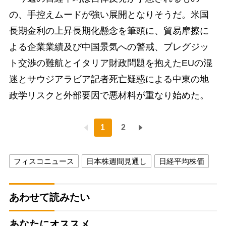
の、手控えムードが強い展開となりそうだ。米国
長期金利の上昇長期化懸念を筆頭に、貿易摩擦に
よる企業業績及び中国景気への警戒、ブレグジッ
ト交渉の難航とイタリア財政問題を抱えたEUの混
迷とサウジアラビア記者死亡疑惑による中東の地
政学リスクと外部要因で悪材料が重なり始めた。
1
2
フィスコニュース
日本株週間見通し
日経平均株価
あわせて読みたい
あなたにオススメ