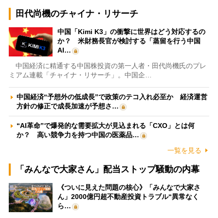
田代尚機のチャイナ・リサーチ
中国「Kimi K3」の衝撃に世界はどう対応するの
か？ 米財務長官が検討する「蒸留を行う中国
AI…
中国経済に精通する中国株投資の第一人者・田代尚機氏のプレ
ミアム連載「チャイナ・リサーチ」。中国企…
中国経済“予想外の低成長”で政策のテコ入れ必至か 経済運営
方針の修正で成長加速が予想さ…
“AI革命”で爆発的な需要拡大が見込まれる「CXO」とは何
か？ 高い競争力を持つ中国の医薬品…
一覧を見る
「みんなで大家さん」配当ストップ騒動の内幕
《ついに見えた問題の核心》「みんなで大家さ
ん」2000億円超不動産投資トラブル“異常なく
ら…