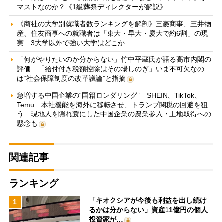
マストなのか？《1級葬祭ディレクターが解説》
《商社の大学別就職者数ランキングを解剖》三菱商事、三井物
産、住友商事への就職者は「東大・早大・慶大で約6割」の現
実 3大学以外で強い大学はどこか
「何がやりたいのか分からない」竹中平蔵氏が語る高市内閣の
評価 「給付付き税額控除はその場しのぎ」いま不可欠なの
は“社会保障制度の改革議論”と指摘
急増する中国企業の“国籍ロンダリング” SHEIN、TikTok、
Temu…本社機能を海外に移転させ、トランプ関税の回避を狙
う 現地人を隠れ蓑にした中国企業の農業参入・土地取得への
懸念も
関連記事
ランキング
「キオクシアが今後も利益を出し続け
1
るかは分からない」資産11億円の個人
投資家が…