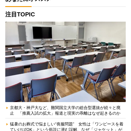
注目TOPIC
京都大・神戸大など、難関国立大学の総合型選抜が続々と廃
止 「推薦入試の拡大」報道と現実の乖離はなぜ起きるのか
猛暑のお葬式で悩ましい“喪服問題” 女性は「ワンピースを着
ていけばOK」という俗説に潜む誤解、なぜ「ジャケット」が