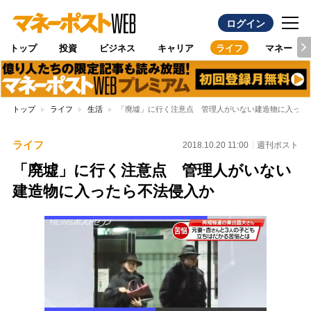
ログイン
トップ
投資
ビジネス
キャリア
ライフ
マネー
トップ
ライフ
生活
「廃墟」に行く注意点 管理人がいない建造物に入った
ライフ
2018.10.20 11:00
週刊ポスト
「廃墟」に行く注意点 管理人がいない
建造物に入ったら不法侵入か