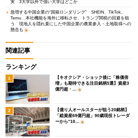
実 3大学以外で強い大学はどこか
急増する中国企業の“国籍ロンダリング” SHEIN、TikTok、
Temu…本社機能を海外に移転させ、トランプ関税の回避を狙
う 現地人を隠れ蓑にした中国企業の農業参入・土地取得への
懸念も
関連記事
ランキング
【キオクシア・ショック後に「株価倍
1
増」も期待できる注目銘柄5選】資産3
億円超・…
【億り人オールスターが狙う20銘柄】
2
「総資産69億円超」90歳現役トレーダ
ーから“10…