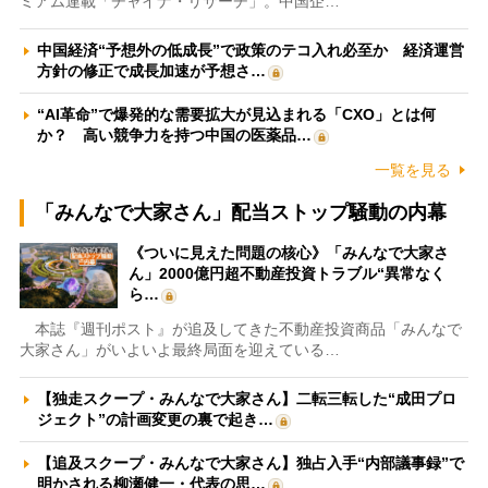
ミアム連載「チャイナ・リサーチ」。中国企…
中国経済“予想外の低成長”で政策のテコ入れ必至か 経済運営
方針の修正で成長加速が予想さ…
“AI革命”で爆発的な需要拡大が見込まれる「CXO」とは何
か？ 高い競争力を持つ中国の医薬品…
一覧を見る
「みんなで大家さん」配当ストップ騒動の内幕
《ついに見えた問題の核心》「みんなで大家さ
ん」2000億円超不動産投資トラブル“異常なく
ら…
本誌『週刊ポスト』が追及してきた不動産投資商品「みんなで
大家さん」がいよいよ最終局面を迎えている…
【独走スクープ・みんなで大家さん】二転三転した“成田プロ
ジェクト”の計画変更の裏で起き…
【追及スクープ・みんなで大家さん】独占入手“内部議事録”で
明かされる柳瀬健一・代表の思…