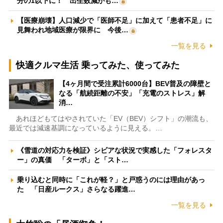
分の1以下に！ 出生数減がも…
【医療崩壊】人口減少で「医師不足」に加えて「患者不足」に
見舞われ地域医療が限界に 今後…
一覧を見る
快適クルマ生活 乗ってみた、使ってみた
【4ヶ月間で受注累計6000台】BEV普及の障壁と
なる「航続距離の不安」「充電のストレス」解
消…
あれほどもてはやされていた「EV（BEV）シフト」の潮流も、
最近では減速基調になっているように見える。…
《雪道の対応力を検証》シビアな状況で実感した「フォレスタ
ー」の真価 「ターボ」と「スト…
乗り込むと同時に「これが軽？」と戸惑うのには理由があっ
た 「日産ルークス」さらなる躍進…
一覧を見る