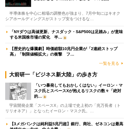
半導体株を中心に相場の調整色が強まり、7月中旬にはキオク
シアホールディングスがストップ安をつけるな…
「NYダウは高値更新、ナスダック・S&P500は足踏み」が意味
する米国株市場の変化 半…
【歴史的な爆騰劇】時価総額10兆円企業が「2連続ストップ
高」「制限値幅拡大」の衝撃 フ…
一覧を見る
大前研一「ビジネス新大陸」の歩き方
「いつ暴発してもおかしくはない」イーロン・マ
スク氏とスペースXが抱えるリスクの数々「絶対
的…
宇宙開発企業「スペースX」の上場で史上初の「兆万長者（ト
リリオネア）」となったイーロン・マスク氏。…
【3メガバンクは純利益5兆円超】銀行、商社、ゼネコンは最高