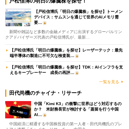
戸松信博の明日の爆騰株を探せ！
【戸松信博氏「明日の爆騰株」を探せ】トーメン
デバイス：サムスンを通じて世界のAIメモリ需
要…
新聞や雑誌など多数の金融メディアに出演するグローバルリン
クアドバイザーズ代表の戸松信博氏が、最新…
【戸松信博氏「明日の爆騰株」を探せ】レーザーテック：最先
端半導体の製造に不可欠な検査装…
【戸松信博氏「明日の爆騰株」を探せ】TDK：AIインフラを支
えるキープレーヤー 成長の再評…
一覧を見る
田代尚機のチャイナ・リサーチ
中国「Kimi K3」の衝撃に世界はどう対応するの
か？ 米財務長官が検討する「蒸留を行う中国
AI…
中国経済に精通する中国株投資の第一人者・田代尚機氏のプレ