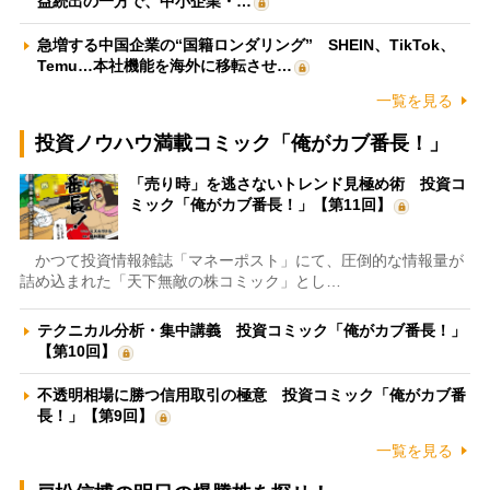
益続出の一方で、中小企業・…
急増する中国企業の“国籍ロンダリング” SHEIN、TikTok、
Temu…本社機能を海外に移転させ…
一覧を見る
投資ノウハウ満載コミック「俺がカブ番長！」
「売り時」を逃さないトレンド見極め術 投資コ
ミック「俺がカブ番長！」【第11回】
かつて投資情報雑誌「マネーポスト」にて、圧倒的な情報量が
詰め込まれた「天下無敵の株コミック」とし…
テクニカル分析・集中講義 投資コミック「俺がカブ番長！」
【第10回】
不透明相場に勝つ信用取引の極意 投資コミック「俺がカブ番
長！」【第9回】
一覧を見る