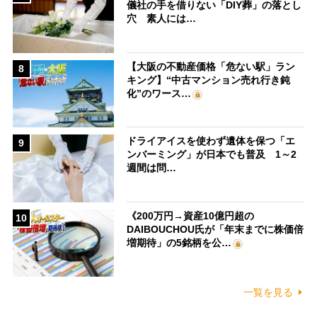
儀社の手を借りない「DIY葬」の落とし
穴 素人には…
【大阪の不動産価格「危ない駅」ラン
8
キング】“中古マンション売れ行き鈍
化”のワース…
ドライアイスを使わず遺体を保つ「エ
9
ンバーミング」が日本でも普及 1～2
週間は問…
《200万円→資産10億円超の
10
DAIBOUCHOU氏が「年末までに株価倍
増期待」の5銘柄を公…
一覧を見る