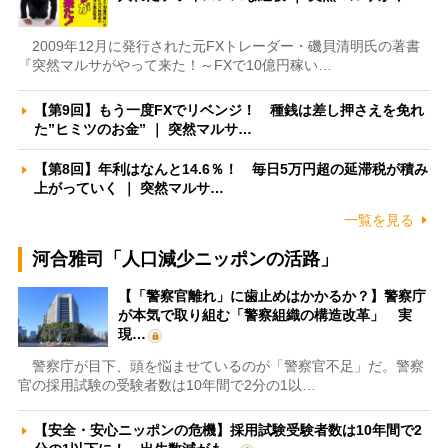
2009年12月に発行された元FXトレーダー・磯貝清明氏の著書
『突然マルサがやって来た！～FXで10億円稼い…
【第9回】もう一度FXでリベンジ！ 種銭は差し押さえを免れ
た”ヒミツのお金” ｜ 突然マルサ…
【第8回】年利はなんと14.6％！ 毎日5万円超の延滞税が積み
上がっていく ｜ 突然マルサ…
一覧を見る
河合雅司「人口減少ニッポンの活路」
【「警察官離れ」に歯止めはかかるか？】警察庁
が本気で取り組む「警察組織の構造改革」 実
現…
警察庁が目下、頭を悩ませているのが「警察官不足」だ。警察
官の採用試験の受験者数は10年間で2分の1以…
【安全・安心ニッポンの危機】採用試験受験者数は10年間で2