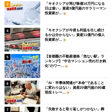
「キオクシアが再び株価10万円になる
3
日は遠い」資産3億円超のサラリーマン
投資家が…
「キオクシアが今後も利益を出し続け
4
るかは分からない」資産11億円の個人
投資家が…
【首都圏の不動産価格「危ない駅」ラ
5
ンキング】“中古マンション売れ行き鈍
化”のワー…
「AI・半導体関連が“本命”であること
6
に変わりはない」資産20億円超の90歳
現役トレー…
「失敗すると取り返しがつかない」葬
7