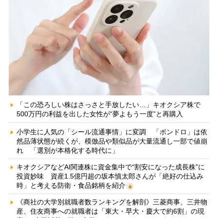
「この恐ろしい株はさっさと手放したい…」キオクシア株で
500万円の利益を出した女性が“夢よもう一度”と再購入
小学生に人気の「シール流通事情」に変調 「ボンドロ」は依
然品薄状態が続くが、模倣品や類似品が大量流通し一部で値崩
れ 「選別が本格化する時代に」
キオクシアなどAI関連株に資金集中で“割安になった成長株”に
投資妙味 資産1.5億円超の坂本慎太郎さんが「絶好の仕込み
時」と考える防衛・食品銘柄を紹介
《商社の大学別就職者数ランキングを解剖》三菱商事、三井物
産、住友商事への就職者は「東大・早大・慶大で約6割」の現