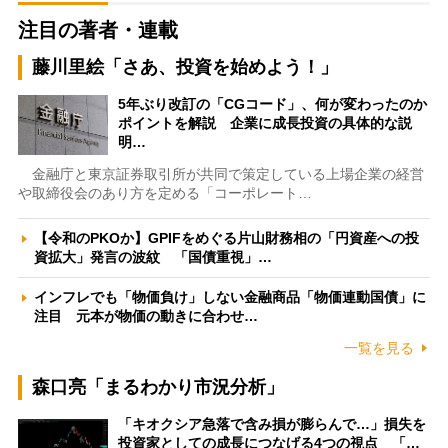
注目の著者・連載
藤川里絵「さあ、投資を始めよう！」
5年ぶり改訂の「CGコード」、何が変わったのか
ポイントを解説 企業に成長投資の具体的な説
明…
金融庁と東京証券取引所が共同で策定している上場企業の経営
や取締役会のあり方を定める「コーポレート…
【令和のPKOか】GPIFをめぐる片山財務相の「円資産への投
資拡大」発言の波紋 「国債重視」…
インフレでも「物価負け」しない金融商品「物価連動国債」に
注目 元本が物価の動きに合わせ…
一覧を見る
森口亮「まるわかり市況分析」
「キオクシア急落で含み損が膨らんで…」損失を
投資家としての成長につなげる4つの視点 「…