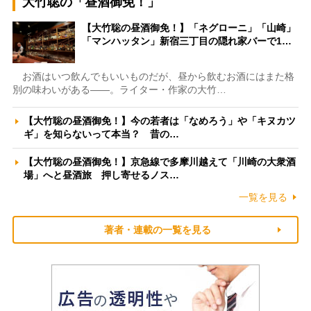
大竹聡の「昼酒御免！」
【大竹聡の昼酒御免！】「ネグローニ」「山崎」
「マンハッタン」新宿三丁目の隠れ家バーで1…
お酒はいつ飲んでもいいものだが、昼から飲むお酒にはまた格
別の味わいがある――。ライター・作家の大竹…
【大竹聡の昼酒御免！】今の若者は「なめろう」や「キヌカツ
ギ」を知らないって本当？ 昔の…
【大竹聡の昼酒御免！】京急線で多摩川越えて「川崎の大衆酒
場」へと昼酒旅 押し寄せるノス…
一覧を見る
著者・連載の一覧を見る