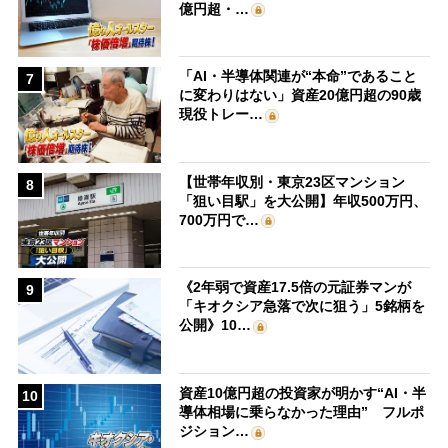
億円超・…
「AI・半導体関連が“本命”であること
7
に変わりはない」資産20億円超の90歳
現役トレー…
【世帯年収別・東京23区マンション
8
「狙い目駅」を大公開】年収500万円、
700万円で…
《2年弱で資産17.5倍の元証券マンが
9
「キオクシア急落で次に狙う」5銘柄を
公開》10…
資産10億円超の投資家が明かす“AI・半
10
導体相場に乗らなかった理由” フルポ
ジション…