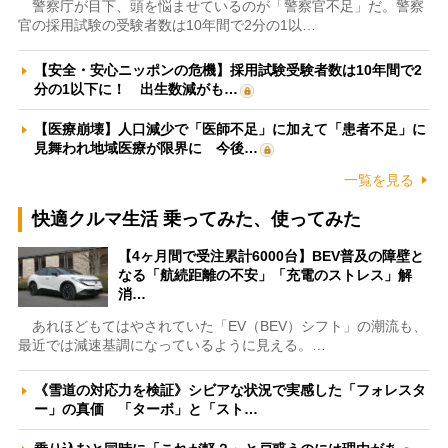
警察庁が目下、頭を悩ませているのが「警察官不足」だ。警察
官の採用試験の受験者数は10年間で2分の1以…
【安全・安心ニッポンの危機】採用試験受験者数は10年間で2
分の1以下に！ 出生数減がも…
【医療崩壊】人口減少で「医師不足」に加えて「患者不足」に
見舞われ地域医療が限界に 今後…
一覧を見る
快適クルマ生活 乗ってみた、使ってみた
【4ヶ月間で受注累計6000台】BEV普及の障壁と
なる「航続距離の不安」「充電のストレス」解
消…
あれほどもてはやされていた「EV（BEV）シフト」の潮流も、
最近では減速基調になっているように見える。…
《雪道の対応力を検証》シビアな状況で実感した「フォレスタ
ー」の真価 「ターボ」と「スト…