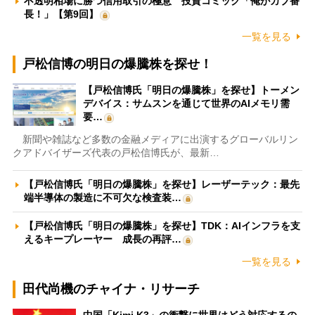
不透明相場に勝つ信用取引の極意 投資コミック「俺がカブ番
長！」【第9回】
一覧を見る
戸松信博の明日の爆騰株を探せ！
【戸松信博氏「明日の爆騰株」を探せ】トーメン
デバイス：サムスンを通じて世界のAIメモリ需
要…
新聞や雑誌など多数の金融メディアに出演するグローバルリン
クアドバイザーズ代表の戸松信博氏が、最新…
【戸松信博氏「明日の爆騰株」を探せ】レーザーテック：最先
端半導体の製造に不可欠な検査装…
【戸松信博氏「明日の爆騰株」を探せ】TDK：AIインフラを支
えるキープレーヤー 成長の再評…
一覧を見る
田代尚機のチャイナ・リサーチ