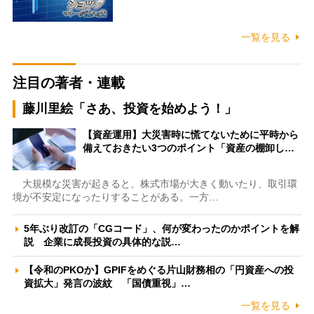
一覧を見る
注目の著者・連載
藤川里絵「さあ、投資を始めよう！」
【資産運用】大災害時に慌てないために平時から
備えておきたい3つのポイント「資産の棚卸し…
大規模な災害が起きると、株式市場が大きく動いたり、取引環
境が不安定になったりすることがある。一方…
5年ぶり改訂の「CGコード」、何が変わったのかポイントを解
説 企業に成長投資の具体的な説…
【令和のPKOか】GPIFをめぐる片山財務相の「円資産への投
資拡大」発言の波紋 「国債重視」…
一覧を見る