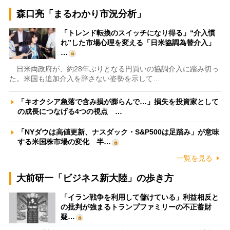
森口亮「まるわかり市況分析」
「トレンド転換のスイッチになり得る」“介入慣
れ”した市場心理を変える「日米協調為替介入」
…
日米両政府が、約28年ぶりとなる円買いの協調介入に踏み切っ
た。米国も追加介入を辞さない姿勢を示して…
「キオクシア急落で含み損が膨らんで…」損失を投資家として
の成長につなげる4つの視点 …
「NYダウは高値更新、ナスダック・S&P500は足踏み」が意味
する米国株市場の変化 半…
一覧を見る
大前研一「ビジネス新大陸」の歩き方
「イラン戦争を利用して儲けている」利益相反と
の批判が強まるトランプファミリーの不正蓄財
疑…