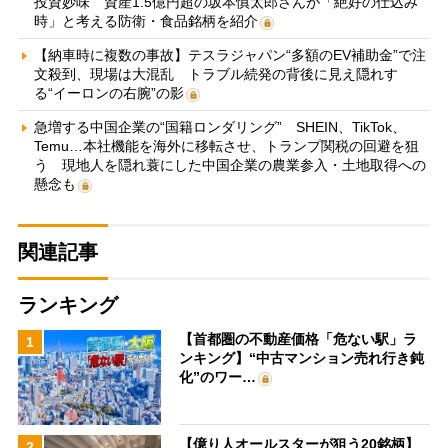
投資妙味 資産1.5億円超の坂本慎太郎さんが「絶好の仕込み
時」と考える防衛・食品銘柄を紹介
【納車時に複数の事故】テスラジャパン“多額のEV補助金”で注
文殺到、現場は大混乱 トラブル続発の背後に見え隠れす
る“イーロンの右腕”の影
急増する中国企業の“国籍ロンダリング” SHEIN、TikTok、
Temu…本社機能を海外に移転させ、トランプ関税の回避を狙
う 現地人を隠れ蓑にした中国企業の農業参入・土地取得への
懸念も
関連記事
ランキング
【首都圏の不動産価格「危ない駅」ラ
1
ンキング】“中古マンション売れ行き鈍
化”のワー…
【億り人オールスターが狙う20銘柄】
2