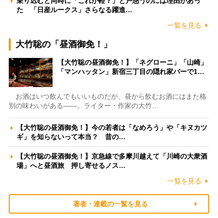
乗り込むと同時に「これが軽？」と戸惑うのには理由があっ
た 「日産ルークス」さらなる躍進…
一覧を見る
大竹聡の「昼酒御免！」
【大竹聡の昼酒御免！】「ネグローニ」「山崎」
「マンハッタン」新宿三丁目の隠れ家バーで1…
お酒はいつ飲んでもいいものだが、昼から飲むお酒にはまた格
別の味わいがある――。ライター・作家の大竹…
【大竹聡の昼酒御免！】今の若者は「なめろう」や「キヌカツ
ギ」を知らないって本当？ 昔の…
【大竹聡の昼酒御免！】京急線で多摩川越えて「川崎の大衆酒
場」へと昼酒旅 押し寄せるノス…
一覧を見る
著者・連載の一覧を見る