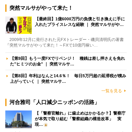
突然マルサがやって来た！
【最終回】1億6000万円の負債と引き換えに手に
入れたプライスレスな経験 ｜ 突然マルサがや…
2009年12月に発行された元FXトレーダー・磯貝清明氏の著書
『突然マルサがやって来た！～FXで10億円稼い…
【第9回】もう一度FXでリベンジ！ 種銭は差し押さえを免れ
た”ヒミツのお金” ｜ 突然マルサ…
【第8回】年利はなんと14.6％！ 毎日5万円超の延滞税が積み
上がっていく ｜ 突然マルサ…
一覧を見る
河合雅司「人口減少ニッポンの活路」
【「警察官離れ」に歯止めはかかるか？】警察庁
が本気で取り組む「警察組織の構造改革」 実
現…