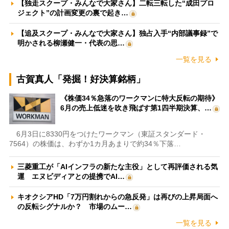
【独走スクープ・みんなで大家さん】二転三転した“成田プロ
ジェクト”の計画変更の裏で起き…
【追及スクープ・みんなで大家さん】独占入手“内部議事録”で
明かされる柳瀬健一・代表の思…
一覧を見る
古賀真人「発掘！好決算銘柄」
《株価34％急落のワークマンに特大反転の期待》
6月の売上低迷を吹き飛ばす第1四半期決算、…
6月3日に8330円をつけたワークマン（東証スタンダード・
7564）の株価は、わずか1カ月あまりで約34％下落…
三菱重工が「AIインフラの新たな主役」として再評価される気
運 エヌビディアとの提携でAI…
キオクシアHD「7万円割れからの急反発」は再びの上昇局面へ
の反転シグナルか？ 市場のムー…
一覧を見る