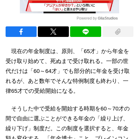
Powered by 
GliaStudios
Mute
現在の年金制度は、原則、「65才」から年金を
受け取り始めて、死ぬまで受け取れる。一部の世
代だけは「60～64才」でも部分的に年金を受け取
れるが、あと数年でそんな特例制度も終わり、一
律65才での受給開始になる。
そうした中で受給を開始する時期を60～70才の
間で自由に選ぶことができる年金の「繰り上げ、
繰り下げ」制度だ。この制度を選択すると、年金
額も変化する。「年金博士」こと、ブレインコン