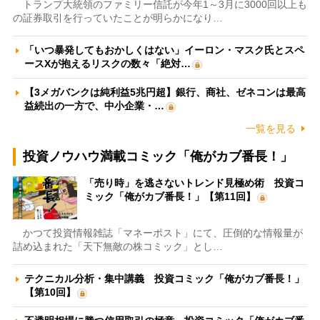
トランプ大統領のファミリー信託が今年1～3月に3000回以上も
の証券取引を行っていたことが明らかになり…
「いつ暴発してもおかしくはない」イーロン・マスク氏とスペ
ースXが抱えるリスクの数々「絶対…
【3メガバンクは純利益5兆円超】銀行、商社、ゼネコンは最高
益続出の一方で、中小企業・…
一覧を見る
投資ノウハウ満載コミック「俺がカブ番長！」
「売り時」を逃さないトレンド見極め術 投資コ
ミック「俺がカブ番長！」【第11回】
かつて投資情報雑誌「マネーポスト」にて、圧倒的な情報量が
詰め込まれた「天下無敵の株コミック」とし…
テクニカル分析・集中講義 投資コミック「俺がカブ番長！」
【第10回】