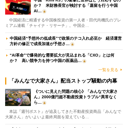
中国「Kimi K3」の衝撃に世界はどう対応するの
か？ 米財務長官が検討する「蒸留を行う中国
AI…
中国経済に精通する中国株投資の第一人者・田代尚機氏のプレ
ミアム連載「チャイナ・リサーチ」。中国企…
中国経済“予想外の低成長”で政策のテコ入れ必至か 経済運営
方針の修正で成長加速が予想さ…
“AI革命”で爆発的な需要拡大が見込まれる「CXO」とは何
か？ 高い競争力を持つ中国の医薬品…
一覧を見る
「みんなで大家さん」配当ストップ騒動の内幕
《ついに見えた問題の核心》「みんなで大家さ
ん」2000億円超不動産投資トラブル“異常なく
ら…
本誌『週刊ポスト』が追及してきた不動産投資商品「みんなで
大家さん」がいよいよ最終局面を迎えている…