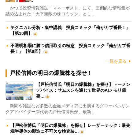
かつて投資情報雑誌「マネーポスト」にて、圧倒的な情報量が
詰め込まれた「天下無敵の株コミック」とし…
テクニカル分析・集中講義 投資コミック「俺がカブ番長！」
【第10回】
不透明相場に勝つ信用取引の極意 投資コミック「俺がカブ番
長！」【第9回】
一覧を見る
戸松信博の明日の爆騰株を探せ！
【戸松信博氏「明日の爆騰株」を探せ】トーメン
デバイス：サムスンを通じて世界のAIメモリ需
要…
新聞や雑誌など多数の金融メディアに出演するグローバルリン
クアドバイザーズ代表の戸松信博氏が、最新…
【戸松信博氏「明日の爆騰株」を探せ】レーザーテック：最先
端半導体の製造に不可欠な検査装…