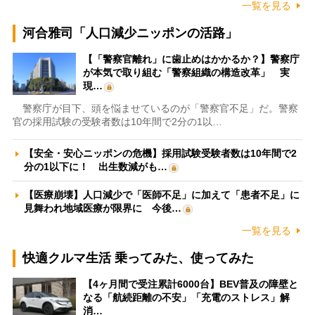
一覧を見る
河合雅司「人口減少ニッポンの活路」
【「警察官離れ」に歯止めはかかるか？】警察庁
が本気で取り組む「警察組織の構造改革」 実
現…
警察庁が目下、頭を悩ませているのが「警察官不足」だ。警察
官の採用試験の受験者数は10年間で2分の1以…
【安全・安心ニッポンの危機】採用試験受験者数は10年間で2
分の1以下に！ 出生数減がも…
【医療崩壊】人口減少で「医師不足」に加えて「患者不足」に
見舞われ地域医療が限界に 今後…
一覧を見る
快適クルマ生活 乗ってみた、使ってみた
【4ヶ月間で受注累計6000台】BEV普及の障壁と
なる「航続距離の不安」「充電のストレス」解
消…