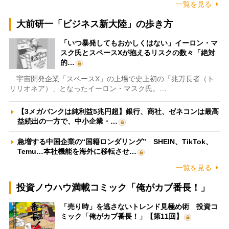
一覧を見る
大前研一「ビジネス新大陸」の歩き方
「いつ暴発してもおかしくはない」イーロン・マ
スク氏とスペースXが抱えるリスクの数々「絶対
的…
宇宙開発企業「スペースX」の上場で史上初の「兆万長者（ト
リリオネア）」となったイーロン・マスク氏。…
【3メガバンクは純利益5兆円超】銀行、商社、ゼネコンは最高
益続出の一方で、中小企業・…
急増する中国企業の“国籍ロンダリング” SHEIN、TikTok、
Temu…本社機能を海外に移転させ…
一覧を見る
投資ノウハウ満載コミック「俺がカブ番長！」
「売り時」を逃さないトレンド見極め術 投資コ
ミック「俺がカブ番長！」【第11回】