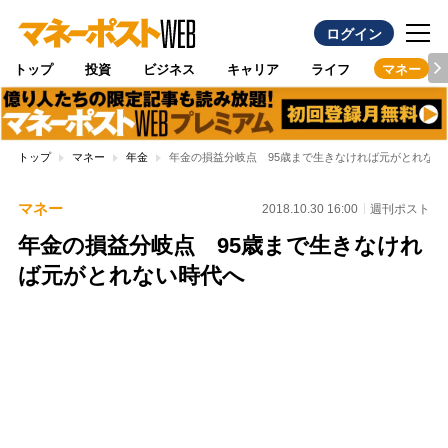
ログイン
トップ
投資
ビジネス
キャリア
ライフ
マネー
トップ
マネー
年金
年金の損益分岐点 95歳まで生きなければ元がとれない
マネー
2018.10.30 16:00
週刊ポスト
年金の損益分岐点 95歳まで生きなけれ
ば元がとれない時代へ
Loaded
:
97.10%
/
Unmute