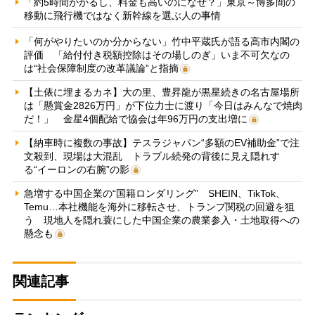
「約5時間かかるし、料金も高いのになぜ？」東京～博多間の
移動に飛行機ではなく新幹線を選ぶ人の事情
「何がやりたいのか分からない」竹中平蔵氏が語る高市内閣の
評価 「給付付き税額控除はその場しのぎ」いま不可欠なの
は“社会保障制度の改革議論”と指摘
【土俵に埋まるカネ】大の里、豊昇龍が黒星続きの名古屋場所
は「懸賞金2826万円」が下位力士に渡り「今日はみんなで焼肉
だ！」 金星4個配給で協会は年96万円の支出増に
【納車時に複数の事故】テスラジャパン“多額のEV補助金”で注
文殺到、現場は大混乱 トラブル続発の背後に見え隠れす
る“イーロンの右腕”の影
急増する中国企業の“国籍ロンダリング” SHEIN、TikTok、
Temu…本社機能を海外に移転させ、トランプ関税の回避を狙
う 現地人を隠れ蓑にした中国企業の農業参入・土地取得への
懸念も
関連記事