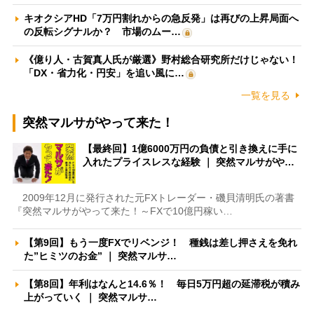
キオクシアHD「7万円割れからの急反発」は再びの上昇局面へ
の反転シグナルか？ 市場のムー…
《億り人・古賀真人氏が厳選》野村総合研究所だけじゃない！
「DX・省力化・円安」を追い風に…
一覧を見る
突然マルサがやって来た！
【最終回】1億6000万円の負債と引き換えに手に
入れたプライスレスな経験 ｜ 突然マルサがや…
2009年12月に発行された元FXトレーダー・磯貝清明氏の著書
『突然マルサがやって来た！～FXで10億円稼い…
【第9回】もう一度FXでリベンジ！ 種銭は差し押さえを免れ
た”ヒミツのお金” ｜ 突然マルサ…
【第8回】年利はなんと14.6％！ 毎日5万円超の延滞税が積み
上がっていく ｜ 突然マルサ…