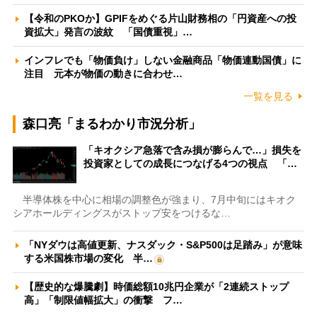
【令和のPKOか】GPIFをめぐる片山財務相の「円資産への投
資拡大」発言の波紋 「国債重視」…
インフレでも「物価負け」しない金融商品「物価連動国債」に
注目 元本が物価の動きに合わせ…
一覧を見る
森口亮「まるわかり市況分析」
「キオクシア急落で含み損が膨らんで…」損失を
投資家としての成長につなげる4つの視点 「…
半導体株を中心に相場の調整色が強まり、7月中旬にはキオク
シアホールディングスがストップ安をつけるな…
「NYダウは高値更新、ナスダック・S&P500は足踏み」が意味
する米国株市場の変化 半…
【歴史的な爆騰劇】時価総額10兆円企業が「2連続ストップ
高」「制限値幅拡大」の衝撃 フ…