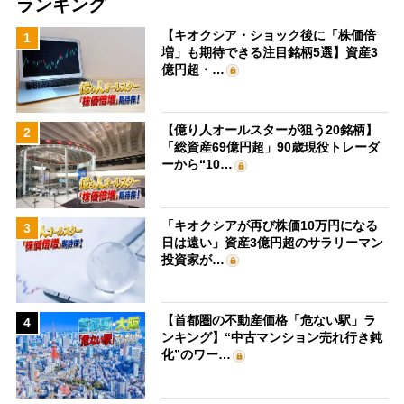
ランキング
【キオクシア・ショック後に「株価倍
1
増」も期待できる注目銘柄5選】資産3
億円超・…
【億り人オールスターが狙う20銘柄】
2
「総資産69億円超」90歳現役トレーダ
ーから“10…
「キオクシアが再び株価10万円になる
3
日は遠い」資産3億円超のサラリーマン
投資家が…
【首都圏の不動産価格「危ない駅」ラ
4
ンキング】“中古マンション売れ行き鈍
化”のワー…