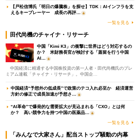
【戸松信博氏「明日の爆騰株」を探せ】TDK：AIインフラを支
えるキープレーヤー 成長の再評…
一覧を見る
田代尚機のチャイナ・リサーチ
中国「Kimi K3」の衝撃に世界はどう対応するの
か？ 米財務長官が検討する「蒸留を行う中国
AI…
中国経済に精通する中国株投資の第一人者・田代尚機氏のプレ
ミアム連載「チャイナ・リサーチ」。中国企…
中国経済“予想外の低成長”で政策のテコ入れ必至か 経済運営
方針の修正で成長加速が予想さ…
“AI革命”で爆発的な需要拡大が見込まれる「CXO」とは何
か？ 高い競争力を持つ中国の医薬品…
一覧を見る
「みんなで大家さん」配当ストップ騒動の内幕