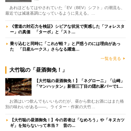
あれほどもてはやされていた「EV（BEV）シフト」の潮流も、
最近では減速基調になっているように見える。…
《雪道の対応力を検証》シビアな状況で実感した「フォレスタ
ー」の真価 「ターボ」と「スト…
乗り込むと同時に「これが軽？」と戸惑うのには理由があっ
た 「日産ルークス」さらなる躍進…
一覧を見る
大竹聡の「昼酒御免！」
【大竹聡の昼酒御免！】「ネグローニ」「山崎」
「マンハッタン」新宿三丁目の隠れ家バーで1…
お酒はいつ飲んでもいいものだが、昼から飲むお酒にはまた格
別の味わいがある――。ライター・作家の大竹…
【大竹聡の昼酒御免！】今の若者は「なめろう」や「キヌカツ
ギ」を知らないって本当？ 昔の…