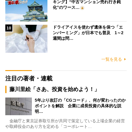
キング】“中古マンション売れ行き鈍
化”のワース…
ドライアイスを使わず遺体を保つ「エ
10
ンバーミング」が日本でも普及 1～2
週間は問…
一覧を見る
注目の著者・連載
藤川里絵「さあ、投資を始めよう！」
5年ぶり改訂の「CGコード」、何が変わったのか
ポイントを解説 企業に成長投資の具体的な説
明…
金融庁と東京証券取引所が共同で策定している上場企業の経営
や取締役会のあり方を定める「コーポレート…