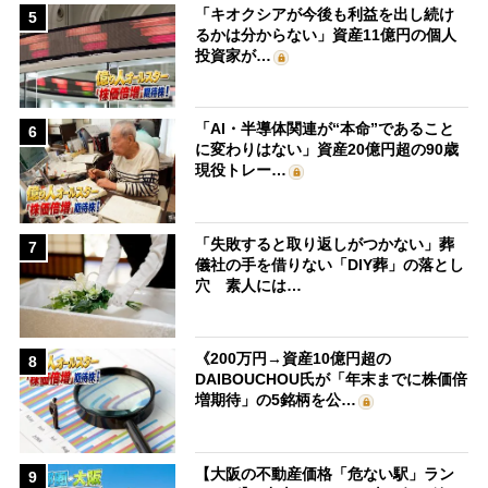
「キオクシアが今後も利益を出し続け
5
るかは分からない」資産11億円の個人
投資家が…
「AI・半導体関連が“本命”であること
6
に変わりはない」資産20億円超の90歳
現役トレー…
「失敗すると取り返しがつかない」葬
7
儀社の手を借りない「DIY葬」の落とし
穴 素人には…
《200万円→資産10億円超の
8
DAIBOUCHOU氏が「年末までに株価倍
増期待」の5銘柄を公…
【大阪の不動産価格「危ない駅」ラン
9