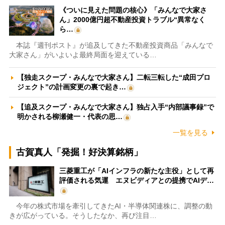
《ついに見えた問題の核心》「みんなで大家さ
ん」2000億円超不動産投資トラブル“異常なく
ら…
本誌『週刊ポスト』が追及してきた不動産投資商品「みんなで
大家さん」がいよいよ最終局面を迎えている…
【独走スクープ・みんなで大家さん】二転三転した“成田プロ
ジェクト”の計画変更の裏で起き…
【追及スクープ・みんなで大家さん】独占入手“内部議事録”で
明かされる柳瀬健一・代表の思…
一覧を見る
古賀真人「発掘！好決算銘柄」
三菱重工が「AIインフラの新たな主役」として再
評価される気運 エヌビディアとの提携でAIデ…
今年の株式市場を牽引してきたAI・半導体関連株に、調整の動
きが広がっている。そうしたなか、再び注目…