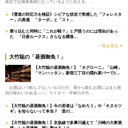
最近では減速基調になっているように見える。…
《雪道の対応力を検証》シビアな状況で実感した「フォレスタ
ー」の真価 「ターボ」と「スト…
乗り込むと同時に「これが軽？」と戸惑うのには理由があっ
た 「日産ルークス」さらなる躍進…
一覧を見る
大竹聡の「昼酒御免！」
【大竹聡の昼酒御免！】「ネグローニ」「山崎」
「マンハッタン」新宿三丁目の隠れ家バーで1…
お酒はいつ飲んでもいいものだが、昼から飲むお酒にはまた格
別の味わいがある――。ライター・作家の大竹…
【大竹聡の昼酒御免！】今の若者は「なめろう」や「キヌカツ
ギ」を知らないって本当？ 昔の…
【大竹聡の昼酒御免！】京急線で多摩川越えて「川崎の大衆酒