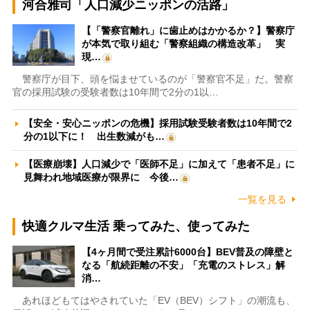
河合雅司「人口減少ニッポンの活路」
【「警察官離れ」に歯止めはかかるか？】警察庁
が本気で取り組む「警察組織の構造改革」 実
現…
警察庁が目下、頭を悩ませているのが「警察官不足」だ。警察
官の採用試験の受験者数は10年間で2分の1以…
【安全・安心ニッポンの危機】採用試験受験者数は10年間で2
分の1以下に！ 出生数減がも…
【医療崩壊】人口減少で「医師不足」に加えて「患者不足」に
見舞われ地域医療が限界に 今後…
一覧を見る
快適クルマ生活 乗ってみた、使ってみた
【4ヶ月間で受注累計6000台】BEV普及の障壁と
なる「航続距離の不安」「充電のストレス」解
消…
あれほどもてはやされていた「EV（BEV）シフト」の潮流も、