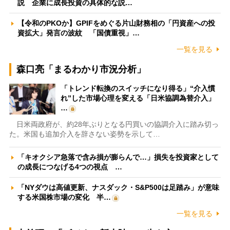
説 企業に成長投資の具体的な説…
【令和のPKOか】GPIFをめぐる片山財務相の「円資産への投
資拡大」発言の波紋 「国債重視」…
一覧を見る
森口亮「まるわかり市況分析」
「トレンド転換のスイッチになり得る」“介入慣
れ”した市場心理を変える「日米協調為替介入」
…
日米両政府が、約28年ぶりとなる円買いの協調介入に踏み切っ
た。米国も追加介入を辞さない姿勢を示して…
「キオクシア急落で含み損が膨らんで…」損失を投資家として
の成長につなげる4つの視点 …
「NYダウは高値更新、ナスダック・S&P500は足踏み」が意味
する米国株市場の変化 半…
一覧を見る