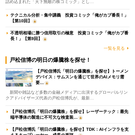
詰め込まれた「天下無敵の株コミック」とし…
テクニカル分析・集中講義 投資コミック「俺がカブ番長！」
【第10回】
不透明相場に勝つ信用取引の極意 投資コミック「俺がカブ番
長！」【第9回】
一覧を見る
戸松信博の明日の爆騰株を探せ！
【戸松信博氏「明日の爆騰株」を探せ】トーメン
デバイス：サムスンを通じて世界のAIメモリ需
要…
新聞や雑誌など多数の金融メディアに出演するグローバルリン
クアドバイザーズ代表の戸松信博氏が、最新…
【戸松信博氏「明日の爆騰株」を探せ】レーザーテック：最先
端半導体の製造に不可欠な検査装…
【戸松信博氏「明日の爆騰株」を探せ】TDK：AIインフラを支