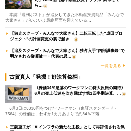
ら…
本誌『週刊ポスト』が追及してきた不動産投資商品「みんなで
大家さん」がいよいよ最終局面を迎えている…
【独走スクープ・みんなで大家さん】二転三転した“成田プロ
ジェクト”の計画変更の裏で起き…
【追及スクープ・みんなで大家さん】独占入手“内部議事録”で
明かされる柳瀬健一・代表の思…
一覧を見る
古賀真人「発掘！好決算銘柄」
《株価34％急落のワークマンに特大反転の期待》
6月の売上低迷を吹き飛ばす第1四半期決算、…
6月3日に8330円をつけたワークマン（東証スタンダード・
7564）の株価は、わずか1カ月あまりで約34％下落…
三菱重工が「AIインフラの新たな主役」として再評価される気