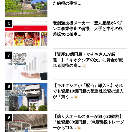
た納得の事情…
老舗遊技機メーカー・豊丸産業がパチ
6
ンコ事業停止の背景 大手と中小の格
差拡大に拍車…
【資産10億円超・かんちさんが厳
7
選！】「キオクシアの次」に資金が流
れる期待の高…
【キオクシアが「配当」導入へ】それ
8
でも資産10億円超の配当株投資の達人
が「買う…
【億り人オールスターが狙う20銘柄】
9
「総資産69億円超」90歳現役トレーダ
ーから“10…