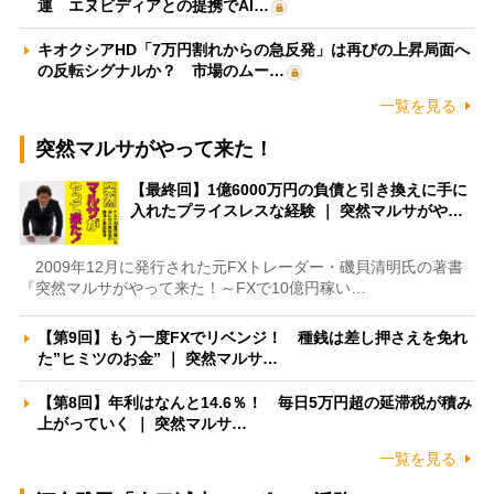
運 エヌビディアとの提携でAI…
キオクシアHD「7万円割れからの急反発」は再びの上昇局面へ
の反転シグナルか？ 市場のムー…
一覧を見る
突然マルサがやって来た！
【最終回】1億6000万円の負債と引き換えに手に
入れたプライスレスな経験 ｜ 突然マルサがや…
2009年12月に発行された元FXトレーダー・磯貝清明氏の著書
『突然マルサがやって来た！～FXで10億円稼い…
【第9回】もう一度FXでリベンジ！ 種銭は差し押さえを免れ
た”ヒミツのお金” ｜ 突然マルサ…
【第8回】年利はなんと14.6％！ 毎日5万円超の延滞税が積み
上がっていく ｜ 突然マルサ…
一覧を見る