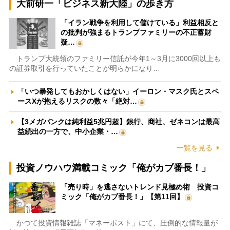
大前研一「ビジネス新大陸」の歩き方
「イラン戦争を利用して儲けている」利益相反と
の批判が強まるトランプファミリーの不正蓄財
疑…
トランプ大統領のファミリー信託が今年1～3月に3000回以上も
の証券取引を行っていたことが明らかになり…
「いつ暴発してもおかしくはない」イーロン・マスク氏とスペ
ースXが抱えるリスクの数々「絶対…
【3メガバンクは純利益5兆円超】銀行、商社、ゼネコンは最高
益続出の一方で、中小企業・…
一覧を見る
投資ノウハウ満載コミック「俺がカブ番長！」
「売り時」を逃さないトレンド見極め術 投資コ
ミック「俺がカブ番長！」【第11回】
かつて投資情報雑誌「マネーポスト」にて、圧倒的な情報量が