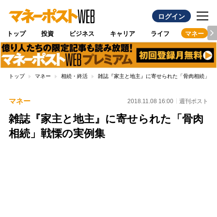
ログイン
トップ
投資
ビジネス
キャリア
ライフ
マネー
トップ
マネー
相続・終活
雑誌『家主と地主』に寄せられた「骨肉相続」戦
マネー
2018.11.08 16:00
週刊ポスト
雑誌『家主と地主』に寄せられた「骨肉
相続」戦慄の実例集
Loaded
:
100.00%
/
Unmute