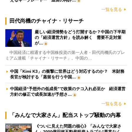
えるキープレーヤー 成長の再評…
一覧を見る
田代尚機のチャイナ・リサーチ
厳しい経済情勢をどう打開するか？中国の下半期
の「経済運営方針」を読み解く 需要不足対策
が…
中国経済に精通する中国株投資の第一人者・田代尚機氏のプレ
ミアム連載「チャイナ・リサーチ」。中国の…
中国「Kimi K3」の衝撃に世界はどう対応するのか？ 米財務
長官が検討する「蒸留を行う中国…
中国経済“予想外の低成長”で政策のテコ入れ必至か 経済運営
方針の修正で成長加速が予想さ…
一覧を見る
「みんなで大家さん」配当ストップ騒動の内幕
《ついに見えた問題の核心》「みんなで大家さ
ん」2000億円超不動産投資トラブル“異常なく