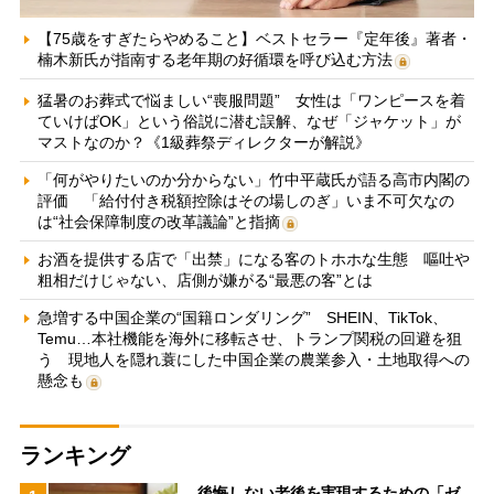
【75歳をすぎたらやめること】ベストセラー『定年後』著者・
楠木新氏が指南する老年期の好循環を呼び込む方法
猛暑のお葬式で悩ましい“喪服問題” 女性は「ワンピースを着
ていけばOK」という俗説に潜む誤解、なぜ「ジャケット」が
マストなのか？《1級葬祭ディレクターが解説》
「何がやりたいのか分からない」竹中平蔵氏が語る高市内閣の
評価 「給付付き税額控除はその場しのぎ」いま不可欠なの
は“社会保障制度の改革議論”と指摘
お酒を提供する店で「出禁」になる客のトホホな生態 嘔吐や
粗相だけじゃない、店側が嫌がる“最悪の客”とは
急増する中国企業の“国籍ロンダリング” SHEIN、TikTok、
Temu…本社機能を海外に移転させ、トランプ関税の回避を狙
う 現地人を隠れ蓑にした中国企業の農業参入・土地取得への
懸念も
ランキング
後悔しない老後を実現するための「ゼ