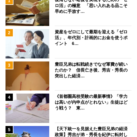
1
ロ活」の極意 「思い入れある品こそ
早めに手放す…
資産をゼロにして最期を迎える「ゼロ
2
活」、年代別・計画的にお金を使うポ
イント 6…
豊臣兄弟は転戦続きでなぜ軍費が続い
3
たのか？ 信長亡き後、秀吉・秀長の
突出した経済…
《首都圏高校受験の最新事情》「学力
4
は高いが内申点がとれない」生徒はど
う戦う？ 東…
【天下統一を見据えた豊臣兄弟の経済
5
政策】秀吉が弟・秀長を紀伊に転封し