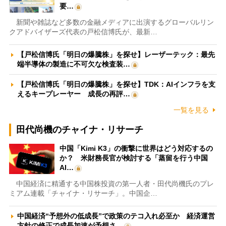
要…
新聞や雑誌など多数の金融メディアに出演するグローバルリン
クアドバイザーズ代表の戸松信博氏が、最新…
【戸松信博氏「明日の爆騰株」を探せ】レーザーテック：最先
端半導体の製造に不可欠な検査装…
【戸松信博氏「明日の爆騰株」を探せ】TDK：AIインフラを支
えるキープレーヤー 成長の再評…
一覧を見る
田代尚機のチャイナ・リサーチ
中国「Kimi K3」の衝撃に世界はどう対応するの
か？ 米財務長官が検討する「蒸留を行う中国
AI…
中国経済に精通する中国株投資の第一人者・田代尚機氏のプレ
ミアム連載「チャイナ・リサーチ」。中国企…
中国経済“予想外の低成長”で政策のテコ入れ必至か 経済運営
方針の修正で成長加速が予想さ…