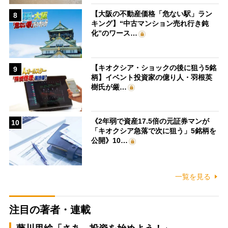
【大阪の不動産価格「危ない駅」ラン
8
キング】“中古マンション売れ行き鈍
化”のワース…
【キオクシア・ショックの後に狙う5銘
9
柄】イベント投資家の億り人・羽根英
樹氏が厳…
《2年弱で資産17.5倍の元証券マンが
10
「キオクシア急落で次に狙う」5銘柄を
公開》10…
一覧を見る
注目の著者・連載