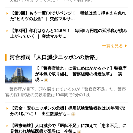
【第9回】もう一度FXでリベンジ！ 種銭は差し押さえを免れ
た”ヒミツのお金” ｜ 突然マルサ…
【第8回】年利はなんと14.6％！ 毎日5万円超の延滞税が積み
上がっていく ｜ 突然マルサ…
一覧を見る
河合雅司「人口減少ニッポンの活路」
【「警察官離れ」に歯止めはかかるか？】警察庁
が本気で取り組む「警察組織の構造改革」 実
現…
警察庁が目下、頭を悩ませているのが「警察官不足」だ。警察
官の採用試験の受験者数は10年間で2分の1以…
【安全・安心ニッポンの危機】採用試験受験者数は10年間で2
分の1以下に！ 出生数減がも…
【医療崩壊】人口減少で「医師不足」に加えて「患者不足」に
見舞われ地域医療が限界に 今後…