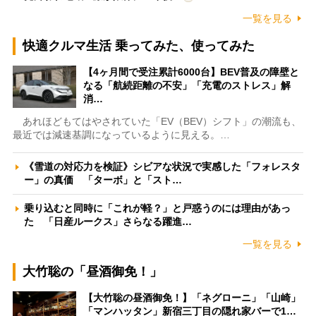
一覧を見る
快適クルマ生活 乗ってみた、使ってみた
【4ヶ月間で受注累計6000台】BEV普及の障壁と
なる「航続距離の不安」「充電のストレス」解
消…
あれほどもてはやされていた「EV（BEV）シフト」の潮流も、
最近では減速基調になっているように見える。…
《雪道の対応力を検証》シビアな状況で実感した「フォレスタ
ー」の真価 「ターボ」と「スト…
乗り込むと同時に「これが軽？」と戸惑うのには理由があっ
た 「日産ルークス」さらなる躍進…
一覧を見る
大竹聡の「昼酒御免！」
【大竹聡の昼酒御免！】「ネグローニ」「山崎」
「マンハッタン」新宿三丁目の隠れ家バーで1…