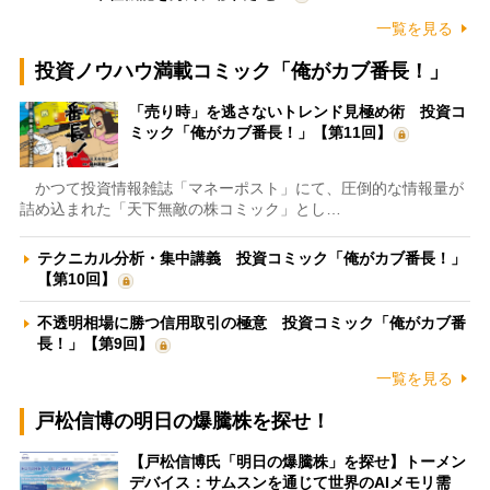
一覧を見る
投資ノウハウ満載コミック「俺がカブ番長！」
「売り時」を逃さないトレンド見極め術 投資コ
ミック「俺がカブ番長！」【第11回】
かつて投資情報雑誌「マネーポスト」にて、圧倒的な情報量が
詰め込まれた「天下無敵の株コミック」とし…
テクニカル分析・集中講義 投資コミック「俺がカブ番長！」
【第10回】
不透明相場に勝つ信用取引の極意 投資コミック「俺がカブ番
長！」【第9回】
一覧を見る
戸松信博の明日の爆騰株を探せ！
【戸松信博氏「明日の爆騰株」を探せ】トーメン
デバイス：サムスンを通じて世界のAIメモリ需