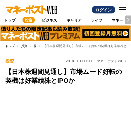
ログイン
トップ
投資
ビジネス
キャリア
ライフ
マネー
トップ
投資
株
【日本株週間見通し】市場ムード好転の契機は好業績株とIP
投資
2018.11.11 08:00
マネーポストWEB
【日本株週間見通し】市場ムード好転の
契機は好業績株とIPOか
Loaded
:
100.00%
/
Unmute