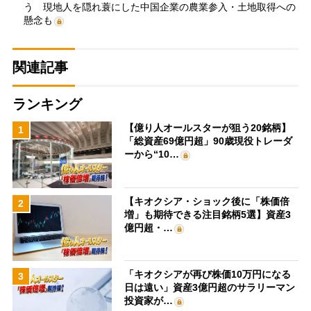
う 現地人を隠れ蓑にした中国企業の農業参入・土地取得への
懸念も
関連記事
ランキング
【億り人オールスターが狙う20銘柄】
1
「総資産69億円超」90歳現役トレーダ
ーから“10…
【キオクシア・ショック後に「株価倍
2
増」も期待できる注目銘柄5選】資産3
億円超・…
「キオクシアが再び株価10万円になる
3
日は遠い」資産3億円超のサラリーマン
投資家が…