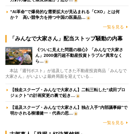
“AI革命”で爆発的な需要拡大が見込まれる「CXO」とは何
か？ 高い競争力を持つ中国の医薬品…
一覧を見る
「みんなで大家さん」配当ストップ騒動の内幕
《ついに見えた問題の核心》「みんなで大家さ
ん」2000億円超不動産投資トラブル“異常なく
ら…
本誌『週刊ポスト』が追及してきた不動産投資商品「みんなで
大家さん」がいよいよ最終局面を迎えている…
【独走スクープ・みんなで大家さん】二転三転した“成田プロ
ジェクト”の計画変更の裏で起き…
【追及スクープ・みんなで大家さん】独占入手“内部議事録”で
明かされる柳瀬健一・代表の思…
一覧を見る