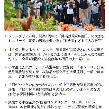
ジャングリア沖縄、開業1周年で「経済効果494億円」の大きな
ミスリード 事業の苦戦を覆い隠す“不透明すぎる巨大な数字”
【土俵に埋まるカネ】大の里、豊昇龍が黒星続きの名古屋場所
は「懸賞金2826万円」が下位力士に渡り「今日はみんなで焼肉
だ！」 金星4個配給で協会は年96万円の支出増に
小学生に人気の「シール流通事情」に変調 「ボンドロ」は依
然品薄状態が続くが、模倣品や類似品が大量流通し一部で値崩
れ 「選別が本格化する時代に」
「何がやりたいのか分からない」竹中平蔵氏が語る高市内閣の
評価 「給付付き税額控除はその場しのぎ」いま不可欠なの
は“社会保障制度の改革議論”と指摘
急増する中国企業の“国籍ロンダリング” SHEIN、TikTok、
Temu…本社機能を海外に移転させ、トランプ関税の回避を狙