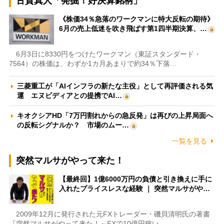
古賀真人「発掘！好決算銘柄」
《株価34％急落のワークマンに特大反転の期待》
6月の売上低迷を吹き飛ばす第1四半期決算、…
6月3日に8330円をつけたワークマン（東証スタンダード・
7564）の株価は、わずか1カ月あまりで約34％下落…
三菱重工が「AIインフラの新たな主役」として再評価される気
運 エヌビディアとの提携でAI…
キオクシアHD「7万円割れからの急反発」は再びの上昇局面へ
の反転シグナルか？ 市場のムー…
一覧を見る
突然マルサがやって来た！
【最終回】1億6000万円の負債と引き換えに手に
入れたプライスレスな経験 ｜ 突然マルサがや…
2009年12月に発行された元FXトレーダー・磯貝清明氏の著書
『突然マルサがやって来た！～FXで10億円稼い…