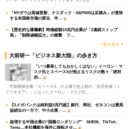
「NYダウは高値更新、ナスダック・S&P500は足踏み」が意味
する米国株市場の変化 半…
【歴史的な爆騰劇】時価総額10兆円企業が「2連続ストップ
高」「制限値幅拡大」の衝撃 フ…
一覧を見る
大前研一「ビジネス新大陸」の歩き方
「いつ暴発してもおかしくはない」イーロン・マ
スク氏とスペースXが抱えるリスクの数々「絶対
的…
宇宙開発企業「スペースX」の上場で史上初の「兆万長者（ト
リリオネア）」となったイーロン・マスク氏。…
【3メガバンクは純利益5兆円超】銀行、商社、ゼネコンは最高
益続出の一方で、中小企業・…
急増する中国企業の“国籍ロンダリング” SHEIN、TikTok、
Temu…本社機能を海外に移転させ…