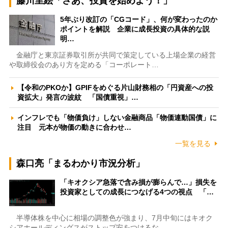
藤川里絵「さあ、投資を始めよう！」
5年ぶり改訂の「CGコード」、何が変わったのか
ポイントを解説 企業に成長投資の具体的な説
明…
金融庁と東京証券取引所が共同で策定している上場企業の経営
や取締役会のあり方を定める「コーポレート…
【令和のPKOか】GPIFをめぐる片山財務相の「円資産への投
資拡大」発言の波紋 「国債重視」…
インフレでも「物価負け」しない金融商品「物価連動国債」に
注目 元本が物価の動きに合わせ…
一覧を見る
森口亮「まるわかり市況分析」
「キオクシア急落で含み損が膨らんで…」損失を
投資家としての成長につなげる4つの視点 「…
半導体株を中心に相場の調整色が強まり、7月中旬にはキオク
シアホールディングスがストップ安をつけるな…