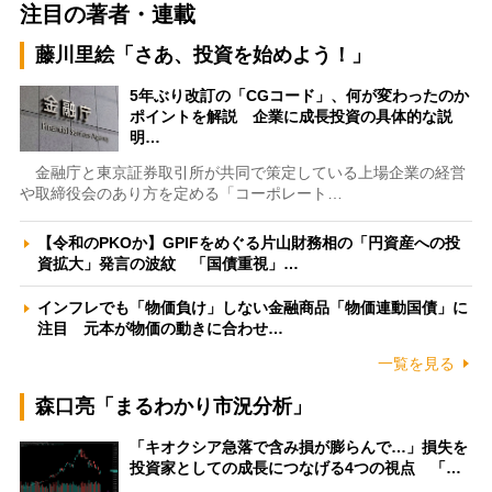
注目の著者・連載
藤川里絵「さあ、投資を始めよう！」
5年ぶり改訂の「CGコード」、何が変わったのか
ポイントを解説 企業に成長投資の具体的な説
明…
金融庁と東京証券取引所が共同で策定している上場企業の経営
や取締役会のあり方を定める「コーポレート…
【令和のPKOか】GPIFをめぐる片山財務相の「円資産への投
資拡大」発言の波紋 「国債重視」…
インフレでも「物価負け」しない金融商品「物価連動国債」に
注目 元本が物価の動きに合わせ…
一覧を見る
森口亮「まるわかり市況分析」
「キオクシア急落で含み損が膨らんで…」損失を
投資家としての成長につなげる4つの視点 「…