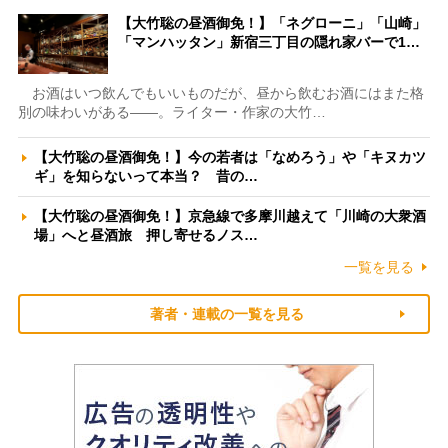
【大竹聡の昼酒御免！】「ネグローニ」「山崎」
「マンハッタン」新宿三丁目の隠れ家バーで1…
お酒はいつ飲んでもいいものだが、昼から飲むお酒にはまた格
別の味わいがある――。ライター・作家の大竹…
【大竹聡の昼酒御免！】今の若者は「なめろう」や「キヌカツ
ギ」を知らないって本当？ 昔の…
【大竹聡の昼酒御免！】京急線で多摩川越えて「川崎の大衆酒
場」へと昼酒旅 押し寄せるノス…
一覧を見る
著者・連載の一覧を見る