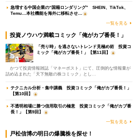
急増する中国企業の“国籍ロンダリング” SHEIN、TikTok、
Temu…本社機能を海外に移転させ…
一覧を見る
投資ノウハウ満載コミック「俺がカブ番長！」
「売り時」を逃さないトレンド見極め術 投資コ
ミック「俺がカブ番長！」【第11回】
かつて投資情報雑誌「マネーポスト」にて、圧倒的な情報量が
詰め込まれた「天下無敵の株コミック」とし…
テクニカル分析・集中講義 投資コミック「俺がカブ番長！」
【第10回】
不透明相場に勝つ信用取引の極意 投資コミック「俺がカブ番
長！」【第9回】
一覧を見る
戸松信博の明日の爆騰株を探せ！