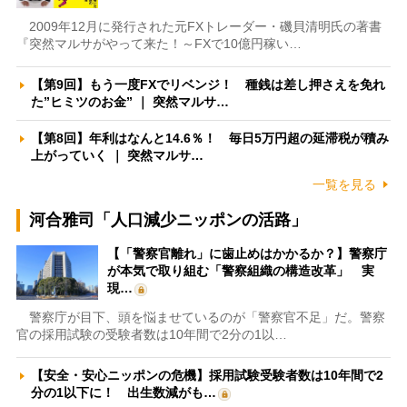
2009年12月に発行された元FXトレーダー・磯貝清明氏の著書
『突然マルサがやって来た！～FXで10億円稼い…
【第9回】もう一度FXでリベンジ！ 種銭は差し押さえを免れ
た”ヒミツのお金” ｜ 突然マルサ…
【第8回】年利はなんと14.6％！ 毎日5万円超の延滞税が積み
上がっていく ｜ 突然マルサ…
一覧を見る
河合雅司「人口減少ニッポンの活路」
【「警察官離れ」に歯止めはかかるか？】警察庁
が本気で取り組む「警察組織の構造改革」 実
現…
警察庁が目下、頭を悩ませているのが「警察官不足」だ。警察
官の採用試験の受験者数は10年間で2分の1以…
【安全・安心ニッポンの危機】採用試験受験者数は10年間で2
分の1以下に！ 出生数減がも…