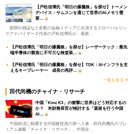
【戸松信博氏「明日の爆騰株」を探せ】トーメン
デバイス：サムスンを通じて世界のAIメモリ需
要…
新聞や雑誌など多数の金融メディアに出演するグローバルリン
クアドバイザーズ代表の戸松信博氏が、最新…
【戸松信博氏「明日の爆騰株」を探せ】レーザーテック：最先
端半導体の製造に不可欠な検査装…
【戸松信博氏「明日の爆騰株」を探せ】TDK：AIインフラを支
えるキープレーヤー 成長の再評…
一覧を見る
田代尚機のチャイナ・リサーチ
中国「Kimi K3」の衝撃に世界はどう対応するの
か？ 米財務長官が検討する「蒸留を行う中国
AI…
中国経済に精通する中国株投資の第一人者・田代尚機氏のプレ
ミアム連載「チャイナ・リサーチ」。中国企…