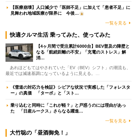
【医療崩壊】人口減少で「医師不足」に加えて「患者不足」に
見舞われ地域医療が限界に 今後…
一覧を見る
快適クルマ生活 乗ってみた、使ってみた
【4ヶ月間で受注累計6000台】BEV普及の障壁と
なる「航続距離の不安」「充電のストレス」解
消…
あれほどもてはやされていた「EV（BEV）シフト」の潮流も、
最近では減速基調になっているように見える。…
《雪道の対応力を検証》シビアな状況で実感した「フォレスタ
ー」の真価 「ターボ」と「スト…
乗り込むと同時に「これが軽？」と戸惑うのには理由があっ
た 「日産ルークス」さらなる躍進…
一覧を見る
大竹聡の「昼酒御免！」