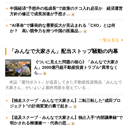
中国経済“予想外の低成長”で政策のテコ入れ必至か 経済運営
方針の修正で成長加速が予想さ…
“AI革命”で爆発的な需要拡大が見込まれる「CXO」とは何
か？ 高い競争力を持つ中国の医薬品…
一覧を見る
「みんなで大家さん」配当ストップ騒動の内幕
《ついに見えた問題の核心》「みんなで大家さ
ん」2000億円超不動産投資トラブル“異常なく
ら…
本誌『週刊ポスト』が追及してきた不動産投資商品「みんなで
大家さん」がいよいよ最終局面を迎えている…
【独走スクープ・みんなで大家さん】二転三転した“成田プロ
ジェクト”の計画変更の裏で起き…
【追及スクープ・みんなで大家さん】独占入手“内部議事録”で
明かされる柳瀬健一・代表の思…