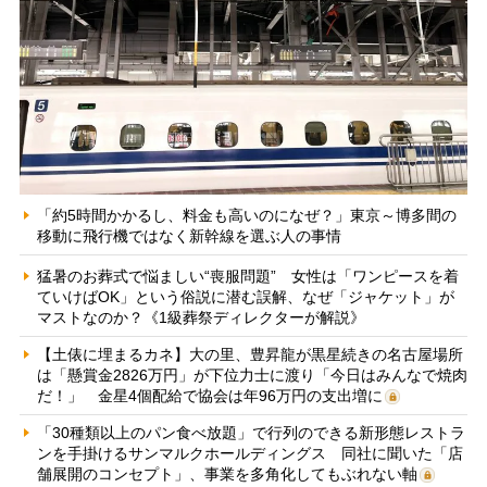
「約5時間かかるし、料金も高いのになぜ？」東京～博多間の
移動に飛行機ではなく新幹線を選ぶ人の事情
猛暑のお葬式で悩ましい“喪服問題” 女性は「ワンピースを着
ていけばOK」という俗説に潜む誤解、なぜ「ジャケット」が
マストなのか？《1級葬祭ディレクターが解説》
【土俵に埋まるカネ】大の里、豊昇龍が黒星続きの名古屋場所
は「懸賞金2826万円」が下位力士に渡り「今日はみんなで焼肉
だ！」 金星4個配給で協会は年96万円の支出増に
「30種類以上のパン食べ放題」で行列のできる新形態レストラ
ンを手掛けるサンマルクホールディングス 同社に聞いた「店
舗展開のコンセプト」、事業を多角化してもぶれない軸