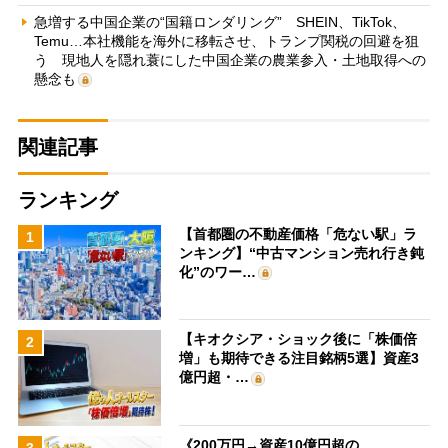
急増する中国企業の“国籍ロンダリング” SHEIN、TikTok、
Temu…本社機能を海外に移転させ、トランプ関税の回避を狙
う 現地人を隠れ蓑にした中国企業の農業参入・土地取得への
懸念も
関連記事
ランキング
【首都圏の不動産価格「危ない駅」ラ
1
ンキング】“中古マンション売れ行き鈍
化”のワー…
【キオクシア・ショック後に「株価倍
2
増」も期待できる注目銘柄5選】資産3
億円超・…
《200万円→資産10億円超の
3