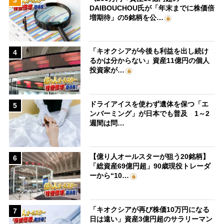
DAIBOUCHOU氏が「年末までに株価倍
増期待」の5銘柄を公…
「キオクシアが今後も利益を出し続け
4
るかは分からない」資産11億円の個人
投資家が…
ドライアイスを使わず遺体を保つ「エ
5
ンバーミング」が日本でも普及 1～2
週間は問…
【億り人オールスターが狙う20銘柄】
6
「総資産69億円超」90歳現役トレーダ
ーから“10…
「キオクシアが再び株価10万円になる
7
日は遠い」資産3億円超のサラリーマン