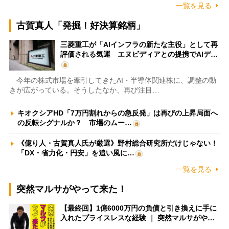
一覧を見る
古賀真人「発掘！好決算銘柄」
三菱重工が「AIインフラの新たな主役」として再
評価される気運 エヌビディアとの提携でAIデ…
今年の株式市場を牽引してきたAI・半導体関連株に、調整の動
きが広がっている。そうしたなか、再び注目…
キオクシアHD「7万円割れからの急反発」は再びの上昇局面へ
の反転シグナルか？ 市場のムー…
《億り人・古賀真人氏が厳選》野村総合研究所だけじゃない！
「DX・省力化・円安」を追い風に…
一覧を見る
突然マルサがやって来た！
【最終回】1億6000万円の負債と引き換えに手に
入れたプライスレスな経験 ｜ 突然マルサがや…