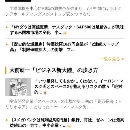
半導体株を中心に相場の調整色が強まり、7月中旬にはキオク
シアホールディングスがストップ安をつけるな…
「NYダウは高値更新、ナスダック・S&P500は足踏み」が意味
する米国株市場の変化 半…
【歴史的な爆騰劇】時価総額10兆円企業が「2連続ストップ
高」「制限値幅拡大」の衝撃 フ…
一覧を見る
大前研一「ビジネス新大陸」の歩き方
「いつ暴発してもおかしくはない」イーロン・マ
スク氏とスペースXが抱えるリスクの数々「絶対
的…
宇宙開発企業「スペースX」の上場で史上初の「兆万長者（ト
リリオネア）」となったイーロン・マスク氏。…
【3メガバンクは純利益5兆円超】銀行、商社、ゼネコンは最高
益続出の一方で、中小企業・…