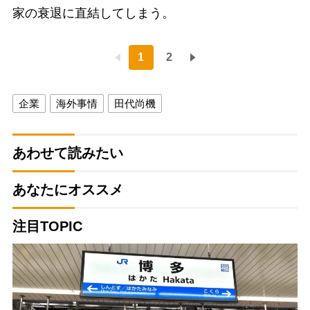
家の衰退に直結してしまう。
1
2
企業
海外事情
田代尚機
あわせて読みたい
あなたにオススメ
注目TOPIC