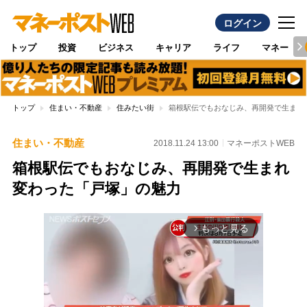
ログイン
トップ
投資
ビジネス
キャリア
ライフ
マネー
トップ
住まい・不動産
住みたい街
箱根駅伝でもおなじみ、再開発で生まれ
住まい・不動産
2018.11.24 13:00
マネーポストWEB
箱根駅伝でもおなじみ、再開発で生まれ
変わった「戸塚」の魅力
もっと見る
arrow_forward_ios