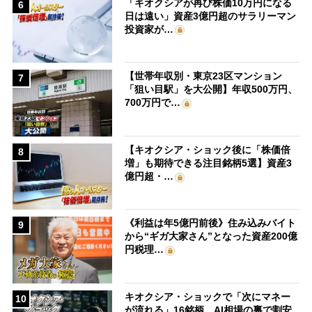
「キオクシアが再び株価10万円になる
6
日は遠い」資産3億円超のサラリーマン
投資家が…
【世帯年収別・東京23区マンション
7
「狙い目駅」を大公開】年収500万円、
700万円で…
【キオクシア・ショック後に「株価倍
8
増」も期待できる注目銘柄5選】資産3
億円超・…
《利益は年5億円前後》住み込みバイト
9
から“ギガ大家さん”となった資産200億
円税理…
キオクシア・ショックで「次にマネー
10
が流れる」16銘柄 AI相場の裏で割安