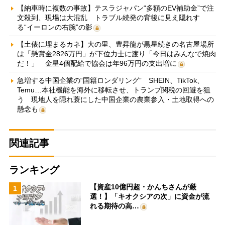
【納車時に複数の事故】テスラジャパン“多額のEV補助金”で注
文殺到、現場は大混乱 トラブル続発の背後に見え隠れす
る“イーロンの右腕”の影
【土俵に埋まるカネ】大の里、豊昇龍が黒星続きの名古屋場所
は「懸賞金2826万円」が下位力士に渡り「今日はみんなで焼肉
だ！」 金星4個配給で協会は年96万円の支出増に
急増する中国企業の“国籍ロンダリング” SHEIN、TikTok、
Temu…本社機能を海外に移転させ、トランプ関税の回避を狙
う 現地人を隠れ蓑にした中国企業の農業参入・土地取得への
懸念も
関連記事
ランキング
【資産10億円超・かんちさんが厳
1
選！】「キオクシアの次」に資金が流
れる期待の高…