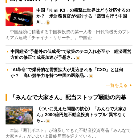
中国「Kimi K3」の衝撃に世界はどう対応するの
か？ 米財務長官が検討する「蒸留を行う中国
AI…
中国経済に精通する中国株投資の第一人者・田代尚機氏のプレ
ミアム連載「チャイナ・リサーチ」。中国企…
中国経済“予想外の低成長”で政策のテコ入れ必至か 経済運営
方針の修正で成長加速が予想さ…
“AI革命”で爆発的な需要拡大が見込まれる「CXO」とは何
か？ 高い競争力を持つ中国の医薬品…
一覧を見る
「みんなで大家さん」配当ストップ騒動の内幕
《ついに見えた問題の核心》「みんなで大家さ
ん」2000億円超不動産投資トラブル“異常なく
ら…
本誌『週刊ポスト』が追及してきた不動産投資商品「みんなで
大家さん」がいよいよ最終局面を迎えている…