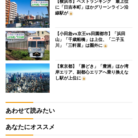
【横浜市】ベストランキング 最上位
に「日吉本町」ほかグリーンライン沿
線駅が
【小田急vs京王vs田園都市】「浜田
山」「千歳船橋」は上位、「二子玉
川」「三軒屋」は圏外に
【東京都】「勝どき」「豊洲」ほか湾
岸エリア、副都心エリアへ乗り換えな
し駅が上位に
あわせて読みたい
あなたにオススメ