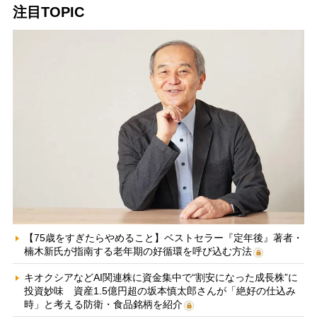
注目TOPIC
【75歳をすぎたらやめること】ベストセラー『定年後』著者・
楠木新氏が指南する老年期の好循環を呼び込む方法
キオクシアなどAI関連株に資金集中で“割安になった成長株”に
投資妙味 資産1.5億円超の坂本慎太郎さんが「絶好の仕込み
時」と考える防衛・食品銘柄を紹介