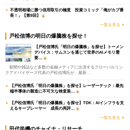
不透明相場に勝つ信用取引の極意 投資コミック「俺がカブ番
長！」【第9回】
一覧を見る
戸松信博の明日の爆騰株を探せ！
【戸松信博氏「明日の爆騰株」を探せ】トーメン
デバイス：サムスンを通じて世界のAIメモリ需
要…
新聞や雑誌など多数の金融メディアに出演するグローバルリン
クアドバイザーズ代表の戸松信博氏が、最新…
【戸松信博氏「明日の爆騰株」を探せ】レーザーテック：最先
端半導体の製造に不可欠な検査装…
【戸松信博氏「明日の爆騰株」を探せ】TDK：AIインフラを支
えるキープレーヤー 成長の再評…
一覧を見る
田代尚機のチャイナ・リサーチ