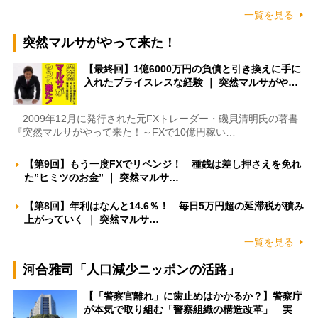
一覧を見る
突然マルサがやって来た！
【最終回】1億6000万円の負債と引き換えに手に
入れたプライスレスな経験 ｜ 突然マルサがや…
2009年12月に発行された元FXトレーダー・磯貝清明氏の著書
『突然マルサがやって来た！～FXで10億円稼い…
【第9回】もう一度FXでリベンジ！ 種銭は差し押さえを免れ
た”ヒミツのお金” ｜ 突然マルサ…
【第8回】年利はなんと14.6％！ 毎日5万円超の延滞税が積み
上がっていく ｜ 突然マルサ…
一覧を見る
河合雅司「人口減少ニッポンの活路」
【「警察官離れ」に歯止めはかかるか？】警察庁
が本気で取り組む「警察組織の構造改革」 実