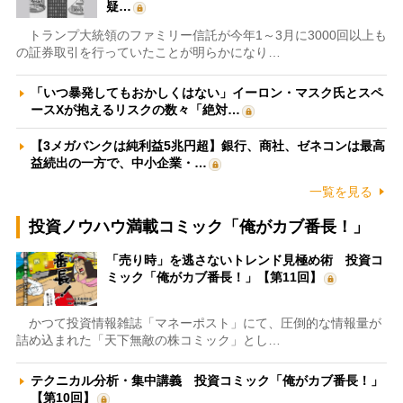
疑…
トランプ大統領のファミリー信託が今年1～3月に3000回以上も
の証券取引を行っていたことが明らかになり…
「いつ暴発してもおかしくはない」イーロン・マスク氏とスペ
ースXが抱えるリスクの数々「絶対…
【3メガバンクは純利益5兆円超】銀行、商社、ゼネコンは最高
益続出の一方で、中小企業・…
一覧を見る
投資ノウハウ満載コミック「俺がカブ番長！」
「売り時」を逃さないトレンド見極め術 投資コ
ミック「俺がカブ番長！」【第11回】
かつて投資情報雑誌「マネーポスト」にて、圧倒的な情報量が
詰め込まれた「天下無敵の株コミック」とし…
テクニカル分析・集中講義 投資コミック「俺がカブ番長！」
【第10回】