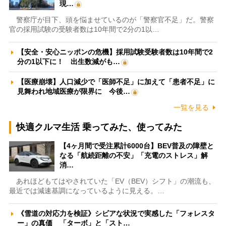
現…
警察庁が目下、頭を悩ませているのが「警察官不足」だ。警察
官の採用試験の受験者数は10年間で2分の1以…
【安全・安心ニッポンの危機】採用試験受験者数は10年間で2
分の1以下に！ 出生数減がも…
【医療崩壊】人口減少で「医師不足」に加えて「患者不足」に
見舞われ地域医療が限界に 今後…
一覧を見る
快適クルマ生活 乗ってみた、使ってみた
【4ヶ月間で受注累計6000台】BEV普及の障壁と
なる「航続距離の不安」「充電のストレス」解
消…
あれほどもてはやされていた「EV（BEV）シフト」の潮流も、
最近では減速基調になっているように見える。…
《雪道の対応力を検証》シビアな状況で実感した「フォレスタ
ー」の真価 「ターボ」と「スト…