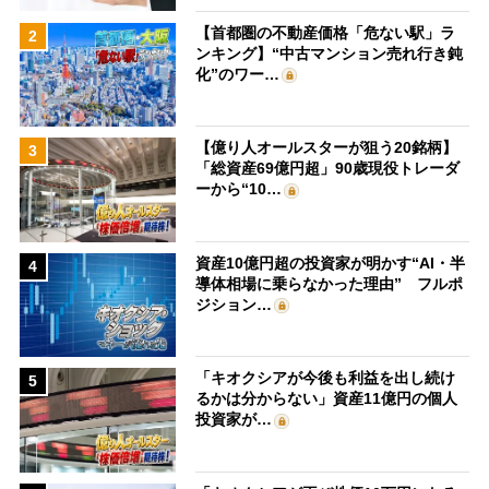
【首都圏の不動産価格「危ない駅」ラ
2
ンキング】“中古マンション売れ行き鈍
化”のワー…
【億り人オールスターが狙う20銘柄】
3
「総資産69億円超」90歳現役トレーダ
ーから“10…
資産10億円超の投資家が明かす“AI・半
4
導体相場に乗らなかった理由” フルポ
ジション…
「キオクシアが今後も利益を出し続け
5
るかは分からない」資産11億円の個人
投資家が…