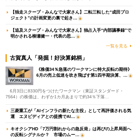
【独走スクープ・みんなで大家さん】二転三転した“成田プロ
ジェクト”の計画変更の裏で起き…
【追及スクープ・みんなで大家さん】独占入手“内部議事録”で
明かされる柳瀬健一・代表の思…
一覧を見る
古賀真人「発掘！好決算銘柄」
《株価34％急落のワークマンに特大反転の期待》
6月の売上低迷を吹き飛ばす第1四半期決算、…
6月3日に8330円をつけたワークマン（東証スタンダード・
7564）の株価は、わずか1カ月あまりで約34％下落…
三菱重工が「AIインフラの新たな主役」として再評価される気
運 エヌビディアとの提携でAI…
キオクシアHD「7万円割れからの急反発」は再びの上昇局面へ
の反転シグナルか？ 市場のムー…