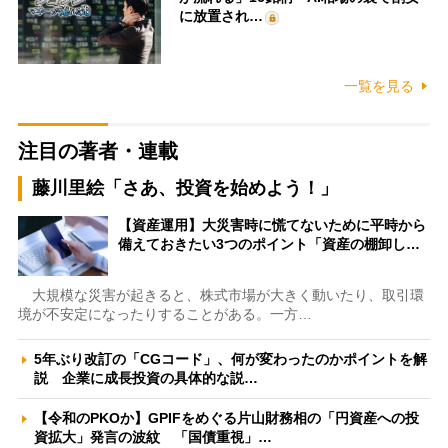
に放置され…
一覧を見る
注目の著者・連載
藤川里絵「さあ、投資を始めよう！」
【資産運用】大災害時に慌てないために平時から
備えておきたい3つのポイント「資産の棚卸し…
大規模な災害が起きると、株式市場が大きく動いたり、取引環
境が不安定になったりすることがある。一方…
5年ぶり改訂の「CGコード」、何が変わったのかポイントを解
説 企業に成長投資の具体的な説…
【令和のPKOか】GPIFをめぐる片山財務相の「円資産への投
資拡大」発言の波紋 「国債重視」…