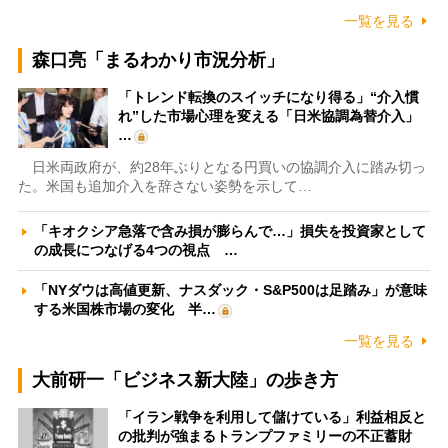
一覧を見る
森口亮「まるわかり市況分析」
「トレンド転換のスイッチになり得る」“介入慣
れ”した市場心理を変える「日米協調為替介入」
…
日米両政府が、約28年ぶりとなる円買いの協調介入に踏み切っ
た。米国も追加介入を辞さない姿勢を示して…
「キオクシア急落で含み損が膨らんで…」損失を投資家として
の成長につなげる4つの視点 …
「NYダウは高値更新、ナスダック・S&P500は足踏み」が意味
する米国株市場の変化 半…
一覧を見る
大前研一「ビジネス新大陸」の歩き方
「イラン戦争を利用して儲けている」利益相反と
の批判が強まるトランプファミリーの不正蓄財