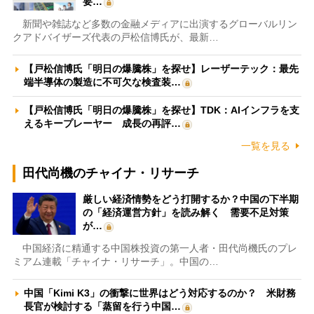
要…
新聞や雑誌など多数の金融メディアに出演するグローバルリン
クアドバイザーズ代表の戸松信博氏が、最新…
【戸松信博氏「明日の爆騰株」を探せ】レーザーテック：最先
端半導体の製造に不可欠な検査装…
【戸松信博氏「明日の爆騰株」を探せ】TDK：AIインフラを支
えるキープレーヤー 成長の再評…
一覧を見る
田代尚機のチャイナ・リサーチ
厳しい経済情勢をどう打開するか？中国の下半期
の「経済運営方針」を読み解く 需要不足対策
が…
中国経済に精通する中国株投資の第一人者・田代尚機氏のプレ
ミアム連載「チャイナ・リサーチ」。中国の…
中国「Kimi K3」の衝撃に世界はどう対応するのか？ 米財務
長官が検討する「蒸留を行う中国…