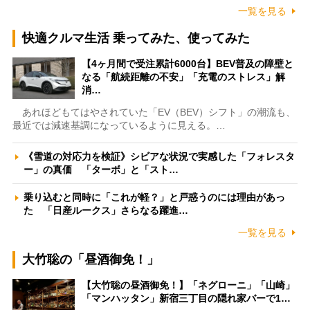
一覧を見る
快適クルマ生活 乗ってみた、使ってみた
【4ヶ月間で受注累計6000台】BEV普及の障壁と
なる「航続距離の不安」「充電のストレス」解
消…
あれほどもてはやされていた「EV（BEV）シフト」の潮流も、
最近では減速基調になっているように見える。…
《雪道の対応力を検証》シビアな状況で実感した「フォレスタ
ー」の真価 「ターボ」と「スト…
乗り込むと同時に「これが軽？」と戸惑うのには理由があっ
た 「日産ルークス」さらなる躍進…
一覧を見る
大竹聡の「昼酒御免！」
【大竹聡の昼酒御免！】「ネグローニ」「山崎」
「マンハッタン」新宿三丁目の隠れ家バーで1…