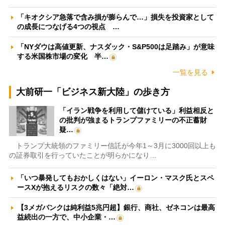
「キオクシア急落で含み損が膨らんで…」損失を投資家として
の成長につなげる4つの視点 …
「NYダウは高値更新、ナスダック・S&P500は足踏み」が意味
する米国株市場の変化 半…
一覧を見る
大前研一「ビジネス新大陸」の歩き方
「イラン戦争を利用して儲けている」利益相反と
の批判が強まるトランプファミリーの不正蓄財
疑…
トランプ大統領のファミリー信託が今年1～3月に3000回以上も
の証券取引を行っていたことが明らかになり…
「いつ暴発してもおかしくはない」イーロン・マスク氏とスペ
ースXが抱えるリスクの数々「絶対…
【3メガバンクは純利益5兆円超】銀行、商社、ゼネコンは最高
益続出の一方で、中小企業・…