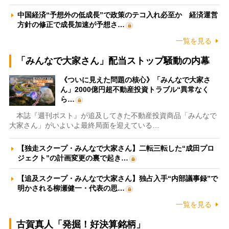
中国経済“予想外の低成長”で政策のテコ入れ必至か 経済運営
方針の修正で成長加速が予想さ…
一覧を見る
「みんなで大家さん」配当ストップ騒動の内幕
《ついに見えた問題の核心》「みんなで大家さ
ん」2000億円超不動産投資トラブル“異常なく
ら…
本誌『週刊ポスト』が追及してきた不動産投資商品「みんなで
大家さん」がいよいよ最終局面を迎えている…
【独走スクープ・みんなで大家さん】二転三転した“成田プロ
ジェクト”の計画変更の裏で起き…
【追及スクープ・みんなで大家さん】独占入手“内部議事録”で
明かされる柳瀬健一・代表の思…
一覧を見る
古賀真人「発掘！好決算銘柄」