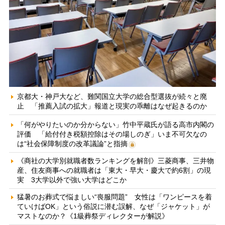
京都大・神戸大など、難関国立大学の総合型選抜が続々と廃
止 「推薦入試の拡大」報道と現実の乖離はなぜ起きるのか
「何がやりたいのか分からない」竹中平蔵氏が語る高市内閣の
評価 「給付付き税額控除はその場しのぎ」いま不可欠なの
は“社会保障制度の改革議論”と指摘
《商社の大学別就職者数ランキングを解剖》三菱商事、三井物
産、住友商事への就職者は「東大・早大・慶大で約6割」の現
実 3大学以外で強い大学はどこか
猛暑のお葬式で悩ましい“喪服問題” 女性は「ワンピースを着
ていけばOK」という俗説に潜む誤解、なぜ「ジャケット」が
マストなのか？《1級葬祭ディレクターが解説》