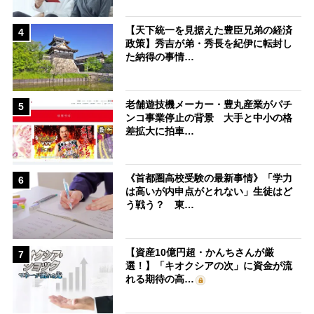
【天下統一を見据えた豊臣兄弟の経済
4
政策】秀吉が弟・秀長を紀伊に転封し
た納得の事情…
老舗遊技機メーカー・豊丸産業がパチ
5
ンコ事業停止の背景 大手と中小の格
差拡大に拍車…
《首都圏高校受験の最新事情》「学力
6
は高いが内申点がとれない」生徒はど
う戦う？ 東…
【資産10億円超・かんちさんが厳
7
選！】「キオクシアの次」に資金が流
れる期待の高…