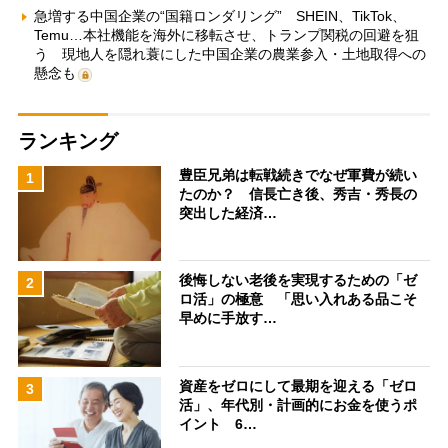
急増する中国企業の“国籍ロンダリング” SHEIN、TikTok、
Temu…本社機能を海外に移転させ、トランプ関税の回避を狙
う 現地人を隠れ蓑にした中国企業の農業参入・土地取得への
懸念も
ランキング
豊臣兄弟は転戦続きでなぜ軍費が続い
1
たのか？ 信長亡き後、秀吉・秀長の
突出した経済…
後悔しない老後を実現するための「ゼ
2
ロ活」の極意 「思い入れある品こそ
早めに手放す…
資産をゼロにして最期を迎える「ゼロ
3
活」、年代別・計画的にお金を使うポ
イント 6…