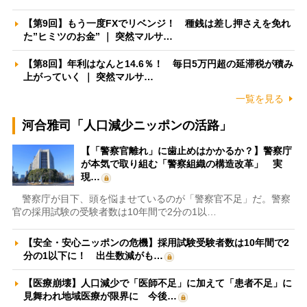
【第9回】もう一度FXでリベンジ！ 種銭は差し押さえを免れ
た”ヒミツのお金” ｜ 突然マルサ…
【第8回】年利はなんと14.6％！ 毎日5万円超の延滞税が積み
上がっていく ｜ 突然マルサ…
一覧を見る
河合雅司「人口減少ニッポンの活路」
【「警察官離れ」に歯止めはかかるか？】警察庁
が本気で取り組む「警察組織の構造改革」 実
現…
警察庁が目下、頭を悩ませているのが「警察官不足」だ。警察
官の採用試験の受験者数は10年間で2分の1以…
【安全・安心ニッポンの危機】採用試験受験者数は10年間で2
分の1以下に！ 出生数減がも…
【医療崩壊】人口減少で「医師不足」に加えて「患者不足」に
見舞われ地域医療が限界に 今後…