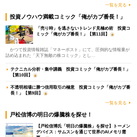
一覧を見る
投資ノウハウ満載コミック「俺がカブ番長！」
「売り時」を逃さないトレンド見極め術 投資コ
ミック「俺がカブ番長！」【第11回】
かつて投資情報雑誌「マネーポスト」にて、圧倒的な情報量が
詰め込まれた「天下無敵の株コミック」とし…
テクニカル分析・集中講義 投資コミック「俺がカブ番長！」
【第10回】
不透明相場に勝つ信用取引の極意 投資コミック「俺がカブ番
長！」【第9回】
一覧を見る
戸松信博の明日の爆騰株を探せ！
【戸松信博氏「明日の爆騰株」を探せ】トーメン
デバイス：サムスンを通じて世界のAIメモリ需