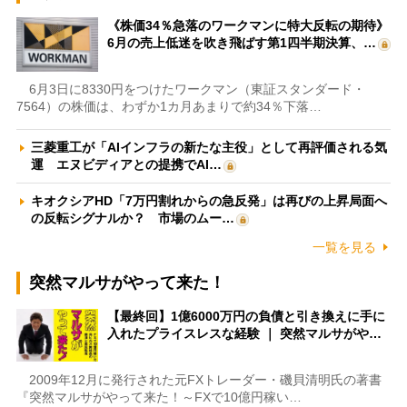
《株価34％急落のワークマンに特大反転の期待》
6月の売上低迷を吹き飛ばす第1四半期決算、…
6月3日に8330円をつけたワークマン（東証スタンダード・
7564）の株価は、わずか1カ月あまりで約34％下落…
三菱重工が「AIインフラの新たな主役」として再評価される気
運 エヌビディアとの提携でAI…
キオクシアHD「7万円割れからの急反発」は再びの上昇局面へ
の反転シグナルか？ 市場のムー…
一覧を見る
突然マルサがやって来た！
【最終回】1億6000万円の負債と引き換えに手に
入れたプライスレスな経験 ｜ 突然マルサがや…
2009年12月に発行された元FXトレーダー・磯貝清明氏の著書
『突然マルサがやって来た！～FXで10億円稼い…