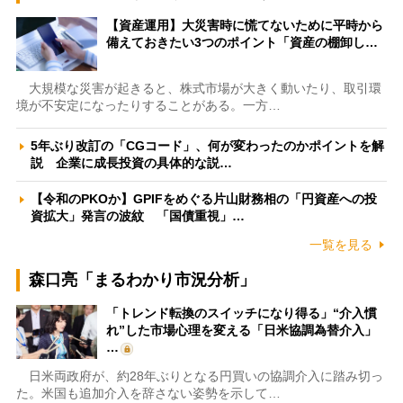
【資産運用】大災害時に慌てないために平時から
備えておきたい3つのポイント「資産の棚卸し…
大規模な災害が起きると、株式市場が大きく動いたり、取引環
境が不安定になったりすることがある。一方…
5年ぶり改訂の「CGコード」、何が変わったのかポイントを解
説 企業に成長投資の具体的な説…
【令和のPKOか】GPIFをめぐる片山財務相の「円資産への投
資拡大」発言の波紋 「国債重視」…
一覧を見る
森口亮「まるわかり市況分析」
「トレンド転換のスイッチになり得る」“介入慣
れ”した市場心理を変える「日米協調為替介入」
…
日米両政府が、約28年ぶりとなる円買いの協調介入に踏み切っ
た。米国も追加介入を辞さない姿勢を示して…