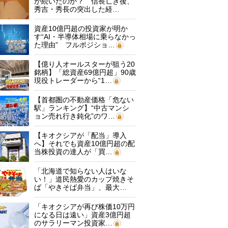
が続いたのか？ 信長亡き後、
秀吉・秀長の突出した経…
資産10億円超の投資家が明か
す“AI・半導体相場に乗らなかっ
た理由” フルポジショ…
【億り人オールスターが狙う20
銘柄】「総資産69億円超」90歳
現役トレーダーから“1…
【首都圏の不動産価格「危ない
駅」ランキング】“中古マンシ
ョン売れ行き鈍化”のワ…
【キオクシアが「配当」導入
へ】それでも資産10億円超の配
当株投資の達人が「買…
「北海道で知らない人はいな
い！」道民熱愛のカップ焼きそ
ば「やきそば弁当」、最大…
「キオクシアが再び株価10万円
になる日は遠い」資産3億円超
のサラリーマン投資家…