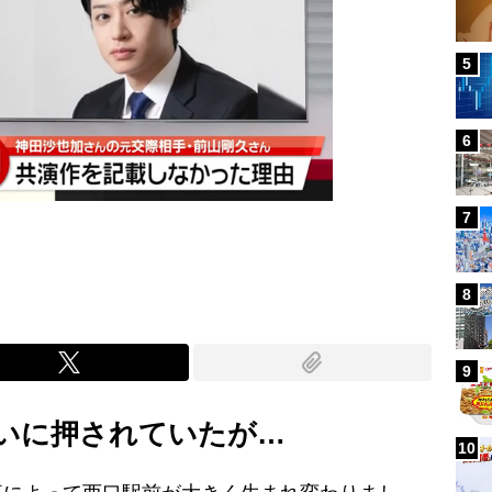
5
6
7
8
9
いに押されていたが…
10