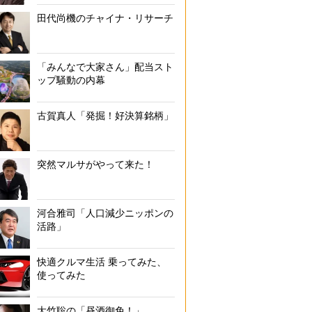
田代尚機のチャイナ・リサーチ
「みんなで大家さん」配当スト
ップ騒動の内幕
古賀真人「発掘！好決算銘柄」
突然マルサがやって来た！
河合雅司「人口減少ニッポンの
活路」
快適クルマ生活 乗ってみた、
使ってみた
大竹聡の「昼酒御免！」