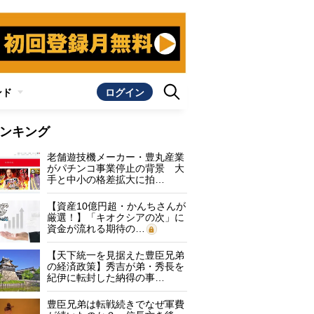
ンド
ログイン
ンキング
老舗遊技機メーカー・豊丸産業
がパチンコ事業停止の背景 大
手と中小の格差拡大に拍…
【資産10億円超・かんちさんが
厳選！】「キオクシアの次」に
資金が流れる期待の…
【天下統一を見据えた豊臣兄弟
の経済政策】秀吉が弟・秀長を
紀伊に転封した納得の事…
豊臣兄弟は転戦続きでなぜ軍費