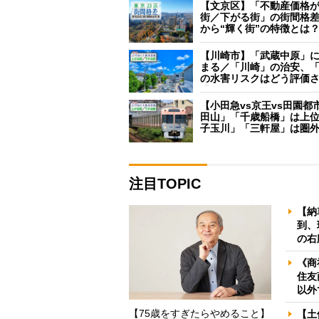
【文京区】「不動産価格
街／下がる街」の街間格
から“輝く街”の特徴とは
【川崎市】「武蔵中原」
まる／「川崎」の治安、
の水害リスクはどう評価
【小田急vs京王vs田園都
田山」「千歳船橋」は上
子玉川」「三軒屋」は圏
注目TOPIC
【納
到、
の右
《商
住友
以外
【75歳をすぎたらやめること】
【土