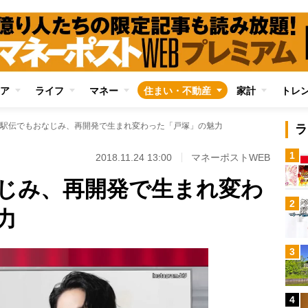
ア
ライフ
マネー
住まい・不動産
家計
トレ
駅伝でもおなじみ、再開発で生まれ変わった「戸塚」の魅力
ラ
1
2018.11.24 13:00
マネーポストWEB
じみ、再開発で生まれ変わ
2
力
3
4