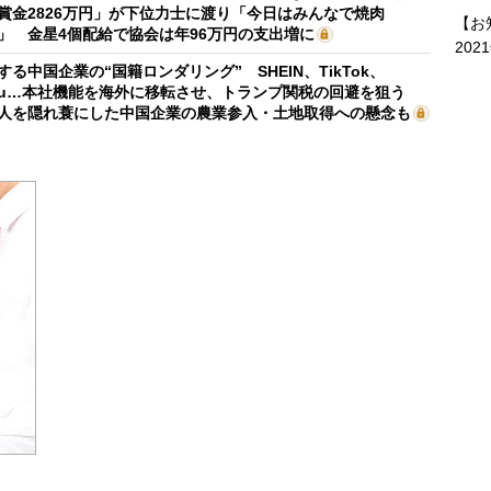
賞金2826万円」が下位力士に渡り「今日はみんなで焼肉
【お
」 金星4個配給で協会は年96万円の支出増に
202
する中国企業の“国籍ロンダリング” SHEIN、TikTok、
mu…本社機能を海外に移転させ、トランプ関税の回避を狙う
人を隠れ蓑にした中国企業の農業参入・土地取得への懸念も