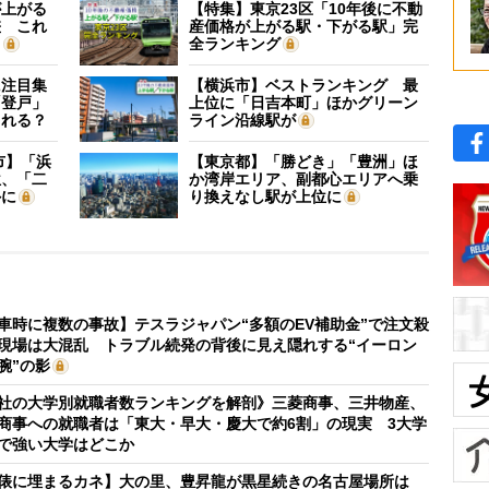
が上がる
【特集】東京23区「10年後に不動
差 これ
産価格が上がる駅・下がる駅」完
？
全ランキング
に注目集
【横浜市】ベストランキング 最
「登戸」
上位に「日吉本町」ほかグリーン
される？
ライン沿線駅が
市】「浜
【東京都】「勝どき」「豊洲」ほ
位、「二
か湾岸エリア、副都心エリアへ乗
外に
り換えなし駅が上位に
車時に複数の事故】テスラジャパン“多額のEV補助金”で注文殺
現場は大混乱 トラブル続発の背後に見え隠れする“イーロン
腕”の影
社の大学別就職者数ランキングを解剖》三菱商事、三井物産、
商事への就職者は「東大・早大・慶大で約6割」の現実 3大学
で強い大学はどこか
俵に埋まるカネ】大の里、豊昇龍が黒星続きの名古屋場所は