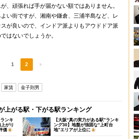
んが、頑張れば手が届かない額ではありません。
みよい街ですが、湘南や鎌倉、三浦半島など、レ
セスが良いので、インドア派よりもアウドドア派
のではないでしょうか。
1
2
家賃
金子則男
格が上がる駅・下がる駅ランキング
”ランキ
【大阪“真の実力がある駅”ランキ
値上がり
ング30】地盤が強固な“上町台
評価
地”エリアが上位に