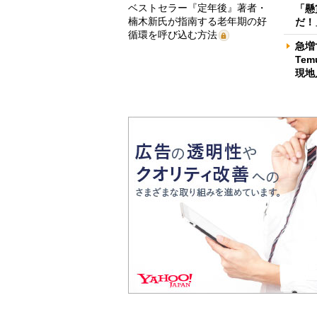
ベストセラー『定年後』著者・
「懸
楠木新氏が指南する老年期の好
だ！
循環を呼び込む方法
急増
Te
現地