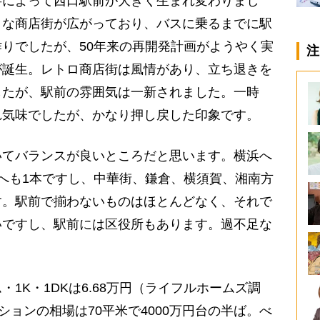
によって西口駅前が大きく生まれ変わりまし
ロな商店街が広がっており、バスに乗るまでに駅
りでしたが、50年来の再開発計画がようやく実
注
が誕生。レトロ商店街は風情があり、立ち退きを
したが、駅前の雰囲気は一新されました。一時
れ気味でしたが、かなり押し戻した印象です。
てバランスが良いところだと思います。横浜へ
へも1本ですし、中華街、鎌倉、横須賀、湘南方
す。駅前で揃わないものはほとんどなく、それで
いですし、駅前には区役所もあります。過不足な
K・1DKは6.68万円（ライフルホームズ調
ションの相場は70平米で4000万円台の半ば。べ