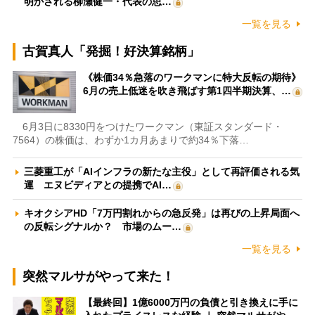
明かされる柳瀬健一・代表の思…
一覧を見る
古賀真人「発掘！好決算銘柄」
《株価34％急落のワークマンに特大反転の期待》
6月の売上低迷を吹き飛ばす第1四半期決算、…
6月3日に8330円をつけたワークマン（東証スタンダード・
7564）の株価は、わずか1カ月あまりで約34％下落…
三菱重工が「AIインフラの新たな主役」として再評価される気
運 エヌビディアとの提携でAI…
キオクシアHD「7万円割れからの急反発」は再びの上昇局面へ
の反転シグナルか？ 市場のムー…
一覧を見る
突然マルサがやって来た！
【最終回】1億6000万円の負債と引き換えに手に