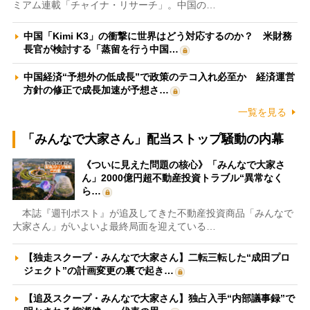
ミアム連載「チャイナ・リサーチ」。中国の…
中国「Kimi K3」の衝撃に世界はどう対応するのか？ 米財務
長官が検討する「蒸留を行う中国…
中国経済“予想外の低成長”で政策のテコ入れ必至か 経済運営
方針の修正で成長加速が予想さ…
一覧を見る
「みんなで大家さん」配当ストップ騒動の内幕
《ついに見えた問題の核心》「みんなで大家さ
ん」2000億円超不動産投資トラブル“異常なく
ら…
本誌『週刊ポスト』が追及してきた不動産投資商品「みんなで
大家さん」がいよいよ最終局面を迎えている…
【独走スクープ・みんなで大家さん】二転三転した“成田プロ
ジェクト”の計画変更の裏で起き…
【追及スクープ・みんなで大家さん】独占入手“内部議事録”で