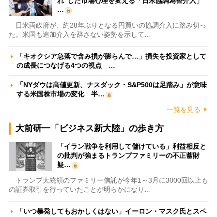
れ”した市場心理を変える「日米協調為替介入」
…
日米両政府が、約28年ぶりとなる円買いの協調介入に踏み切っ
た。米国も追加介入を辞さない姿勢を示して…
「キオクシア急落で含み損が膨らんで…」損失を投資家として
の成長につなげる4つの視点 …
「NYダウは高値更新、ナスダック・S&P500は足踏み」が意味
する米国株市場の変化 半…
一覧を見る
大前研一「ビジネス新大陸」の歩き方
「イラン戦争を利用して儲けている」利益相反と
の批判が強まるトランプファミリーの不正蓄財
疑…
トランプ大統領のファミリー信託が今年1～3月に3000回以上も
の証券取引を行っていたことが明らかになり…
「いつ暴発してもおかしくはない」イーロン・マスク氏とスペ