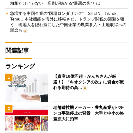
粗相だけじゃない、店側が嫌がる“最悪の客”とは
急増する中国企業の“国籍ロンダリング” SHEIN、TikTok、
Temu…本社機能を海外に移転させ、トランプ関税の回避を狙
う 現地人を隠れ蓑にした中国企業の農業参入・土地取得への
懸念も
関連記事
ランキング
【資産10億円超・かんちさんが厳
1
選！】「キオクシアの次」に資金が流
れる期待の高…
老舗遊技機メーカー・豊丸産業がパチ
2
ンコ事業停止の背景 大手と中小の格
差拡大に拍車…