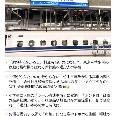
「約5時間かかるし、料金も高いのになぜ？」東京～博多間の
移動に飛行機ではなく新幹線を選ぶ人の事情
「何がやりたいのか分からない」竹中平蔵氏が語る高市内閣の
評価 「給付付き税額控除はその場しのぎ」いま不可欠なの
は“社会保障制度の改革議論”と指摘
小学生に人気の「シール流通事情」に変調 「ボンドロ」は依
然品薄状態が続くが、模倣品や類似品が大量流通し一部で値崩
れ 「選別が本格化する時代に」
お酒を提供する店で「出禁」になる客のトホホな生態 嘔吐や