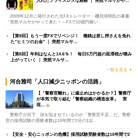
入れたプライスレスな経験 ｜ 突然マルサがや…
2009年12月に発行された元FXトレーダー・磯貝清明氏の著書
『突然マルサがやって来た！～FXで10億円稼い…
【第9回】もう一度FXでリベンジ！ 種銭は差し押さえを免れ
た”ヒミツのお金” ｜ 突然マルサ…
【第8回】年利はなんと14.6％！ 毎日5万円超の延滞税が積み
上がっていく ｜ 突然マルサ…
一覧を見る
河合雅司「人口減少ニッポンの活路」
【「警察官離れ」に歯止めはかかるか？】警察庁
が本気で取り組む「警察組織の構造改革」 実
現…
警察庁が目下、頭を悩ませているのが「警察官不足」だ。警察
官の採用試験の受験者数は10年間で2分の1以…
【安全・安心ニッポンの危機】採用試験受験者数は10年間で2