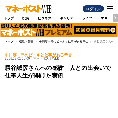
ログイン
トップ
投資
ビジネス
キャリア
ライフ
マネー
トップ
連載・著者
中川淳一郎のビールと仕事がある幸せ
勝谷誠彦さんへの
中川淳一郎のビールと仕事がある幸せ
2018.12.01 16:00
マネーポストWEB
勝谷誠彦さんへの感謝 人との出会いで
仕事人生が開けた実例
Loaded
:
100.00%
/
Unmute