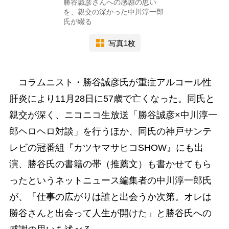
勝谷誠彦さんへの感謝の思い
を、親交の深かった中川淳一郎
氏が綴る
写真1枚
コラムニスト・勝谷誠彦氏が重症アルコール性
肝炎により11月28日に57歳で亡くなった。同氏と
親交が深く、ニコニコ生放送「勝谷誠彦×中川淳一
郎ヘロヘロ対談」を行うほか、同氏の神戸サンテ
レビの冠番組『カツヤマサヒコSHOW』にも出
演、勝谷氏の書籍の帯（推薦文）も書かせてもら
ったというネットニュース編集者の中川淳一郎氏
が、「仕事の広がりは誰と出会うか次第。オレは
勝谷さんと出会って人生が開けた」と勝谷氏への