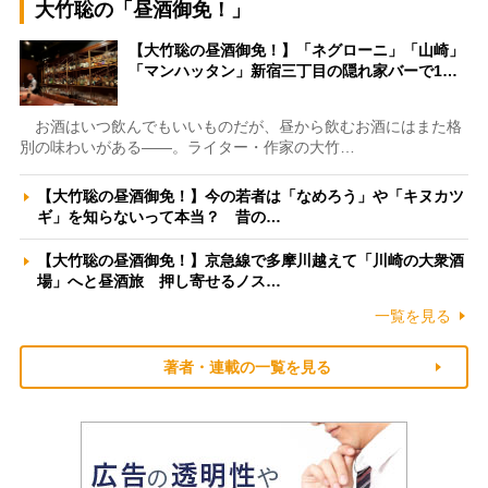
大竹聡の「昼酒御免！」
【大竹聡の昼酒御免！】「ネグローニ」「山崎」
「マンハッタン」新宿三丁目の隠れ家バーで1…
お酒はいつ飲んでもいいものだが、昼から飲むお酒にはまた格
別の味わいがある――。ライター・作家の大竹…
【大竹聡の昼酒御免！】今の若者は「なめろう」や「キヌカツ
ギ」を知らないって本当？ 昔の…
【大竹聡の昼酒御免！】京急線で多摩川越えて「川崎の大衆酒
場」へと昼酒旅 押し寄せるノス…
一覧を見る
著者・連載の一覧を見る