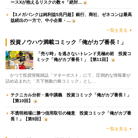
ースXが抱えるリスクの数々「絶対…
【3メガバンクは純利益5兆円超】銀行、商社、ゼネコンは最高
益続出の一方で、中小企業・…
一覧を見る
投資ノウハウ満載コミック「俺がカブ番長！」
「売り時」を逃さないトレンド見極め術 投資コ
ミック「俺がカブ番長！」【第11回】
かつて投資情報雑誌「マネーポスト」にて、圧倒的な情報量が
詰め込まれた「天下無敵の株コミック」とし…
テクニカル分析・集中講義 投資コミック「俺がカブ番長！」
【第10回】
不透明相場に勝つ信用取引の極意 投資コミック「俺がカブ番
長！」【第9回】
一覧を見る