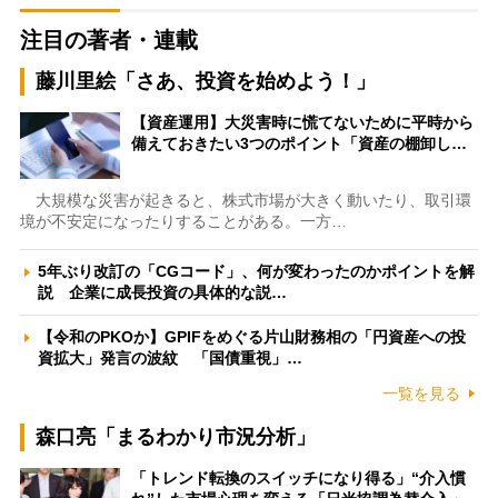
注目の著者・連載
藤川里絵「さあ、投資を始めよう！」
【資産運用】大災害時に慌てないために平時から
備えておきたい3つのポイント「資産の棚卸し…
大規模な災害が起きると、株式市場が大きく動いたり、取引環
境が不安定になったりすることがある。一方…
5年ぶり改訂の「CGコード」、何が変わったのかポイントを解
説 企業に成長投資の具体的な説…
【令和のPKOか】GPIFをめぐる片山財務相の「円資産への投
資拡大」発言の波紋 「国債重視」…
一覧を見る
森口亮「まるわかり市況分析」
「トレンド転換のスイッチになり得る」“介入慣