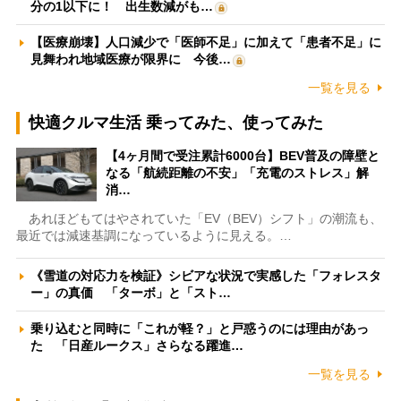
分の1以下に！ 出生数減がも…
【医療崩壊】人口減少で「医師不足」に加えて「患者不足」に
見舞われ地域医療が限界に 今後…
一覧を見る
快適クルマ生活 乗ってみた、使ってみた
【4ヶ月間で受注累計6000台】BEV普及の障壁と
なる「航続距離の不安」「充電のストレス」解
消…
あれほどもてはやされていた「EV（BEV）シフト」の潮流も、
最近では減速基調になっているように見える。…
《雪道の対応力を検証》シビアな状況で実感した「フォレスタ
ー」の真価 「ターボ」と「スト…
乗り込むと同時に「これが軽？」と戸惑うのには理由があっ
た 「日産ルークス」さらなる躍進…
一覧を見る