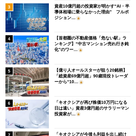
資産10億円超の投資家が明かす“AI・半
3
導体相場に乗らなかった理由” フルポ
ジション…
【首都圏の不動産価格「危ない駅」ラ
4
ンキング】“中古マンション売れ行き鈍
化”のワー…
【億り人オールスターが狙う20銘柄】
5
「総資産69億円超」90歳現役トレーダ
ーから“10…
「キオクシアが再び株価10万円になる
6
日は遠い」資産3億円超のサラリーマン
投資家が…
「キオクシアが今後も利益を出し続け
7