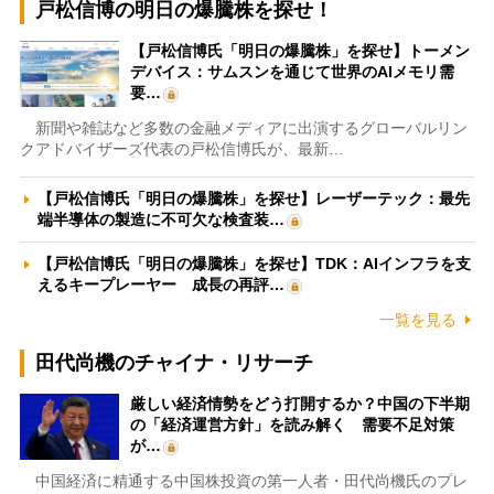
戸松信博の明日の爆騰株を探せ！
【戸松信博氏「明日の爆騰株」を探せ】トーメン
デバイス：サムスンを通じて世界のAIメモリ需
要…
新聞や雑誌など多数の金融メディアに出演するグローバルリン
クアドバイザーズ代表の戸松信博氏が、最新…
【戸松信博氏「明日の爆騰株」を探せ】レーザーテック：最先
端半導体の製造に不可欠な検査装…
【戸松信博氏「明日の爆騰株」を探せ】TDK：AIインフラを支
えるキープレーヤー 成長の再評…
一覧を見る
田代尚機のチャイナ・リサーチ
厳しい経済情勢をどう打開するか？中国の下半期
の「経済運営方針」を読み解く 需要不足対策
が…
中国経済に精通する中国株投資の第一人者・田代尚機氏のプレ