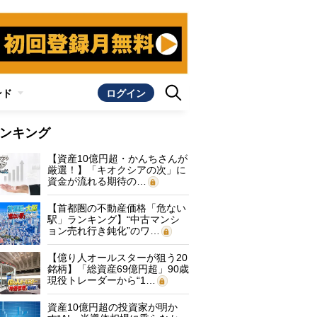
ンド
ログイン
ンキング
【資産10億円超・かんちさんが
厳選！】「キオクシアの次」に
資金が流れる期待の…
【首都圏の不動産価格「危ない
駅」ランキング】“中古マンシ
ョン売れ行き鈍化”のワ…
【億り人オールスターが狙う20
銘柄】「総資産69億円超」90歳
現役トレーダーから“1…
資産10億円超の投資家が明か