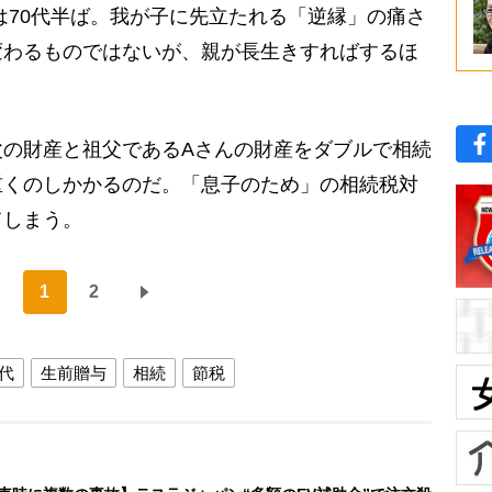
は70代半ば。我が子に先立たれる「逆縁」の痛さ
変わるものではないが、親が長生きすればするほ
。
の財産と祖父であるAさんの財産をダブルで相続
重くのしかかるのだ。「息子のため」の相続税対
てしまう。
1
2
時代
生前贈与
相続
節税