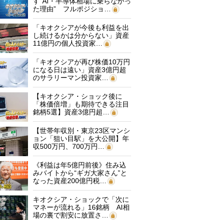
す“AI・半導体相場に乗らなかっ
た理由” フルポジショ…
「キオクシアが今後も利益を出
し続けるかは分からない」資産
11億円の個人投資家…
「キオクシアが再び株価10万円
になる日は遠い」資産3億円超
のサラリーマン投資家…
【キオクシア・ショック後に
「株価倍増」も期待できる注目
銘柄5選】資産3億円超…
【世帯年収別・東京23区マンシ
ョン「狙い目駅」を大公開】年
収500万円、700万円…
《利益は年5億円前後》住み込
みバイトから“ギガ大家さん”と
なった資産200億円税…
キオクシア・ショックで「次に
マネーが流れる」16銘柄 AI相
場の裏で割安に放置さ…