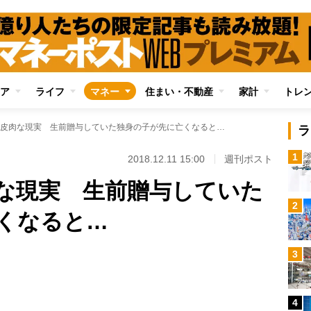
ア
ライフ
マネー
住まい・不動産
家計
トレ
皮肉な現実 生前贈与していた独身の子が先に亡くなると…
ラ
1
2018.12.11 15:00
週刊ポスト
な現実 生前贈与していた
2
くなると…
Loaded
:
3
100.00%
/
4