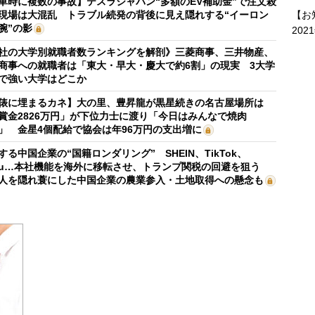
車時に複数の事故】テスラジャパン“多額のEV補助金”で注文殺
【お
現場は大混乱 トラブル続発の背後に見え隠れする“イーロン
腕”の影
202
社の大学別就職者数ランキングを解剖》三菱商事、三井物産、
商事への就職者は「東大・早大・慶大で約6割」の現実 3大学
で強い大学はどこか
俵に埋まるカネ】大の里、豊昇龍が黒星続きの名古屋場所は
賞金2826万円」が下位力士に渡り「今日はみんなで焼肉
」 金星4個配給で協会は年96万円の支出増に
する中国企業の“国籍ロンダリング” SHEIN、TikTok、
mu…本社機能を海外に移転させ、トランプ関税の回避を狙う
人を隠れ蓑にした中国企業の農業参入・土地取得への懸念も