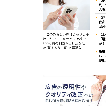
【納
到、
の右
《商
住友
以外
「この恐ろしい株はさっさと手
【土
放したい…」キオクシア株で
「懸
500万円の利益を出した女性
だ！
が“夢よもう一度”と再購入
急増
Te
現地