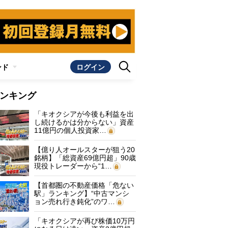
ンド
ログイン
ンキング
「キオクシアが今後も利益を出
し続けるかは分からない」資産
11億円の個人投資家…
【億り人オールスターが狙う20
銘柄】「総資産69億円超」90歳
現役トレーダーから“1…
【首都圏の不動産価格「危ない
駅」ランキング】“中古マンシ
ョン売れ行き鈍化”のワ…
「キオクシアが再び株価10万円