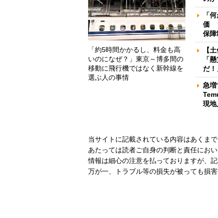
「何
価 
保障
「約5時間かかるし、料金も高
【土
いのになぜ？」東京～博多間の
「懸
移動に飛行機ではなく新幹線を
だ！
選ぶ人の事情
急増
Te
現地
当サイトに記載されている内容はあくまで
あたっては読者ご自身の判断と責任におい
情報は細心の注意を払っておりますが、記
万が一、トラブル等の損失が被っても損害