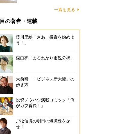
に…
一覧を見る
目の著者・連載
藤川里絵「さあ、投資を始めよ
う！」
森口亮「まるわかり市況分析」
大前研一「ビジネス新大陸」の
歩き方
投資ノウハウ満載コミック「俺
がカブ番長！」
利用可能店舗数No.1の「Origami Pay」（HPより）
戸松信博の明日の爆騰株を探
せ！