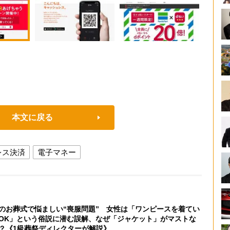
本文に戻る
レス決済
電子マネー
のお葬式で悩ましい“喪服問題” 女性は「ワンピースを着てい
OK」という俗説に潜む誤解、なぜ「ジャケット」がマストな
？《1級葬祭ディレクターが解説》