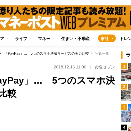
ア
ライフ
マネー
住まい・不動産
家計
トレ
Pay」「PayPay」… 5つのスマホ決済サービスの実力比較
写真一覧
ラ
1
2018.12.16 11:00
女性セブン
「PayPay」… 5つのスマホ決
2
比較
3
Loaded
:
87.91%
4