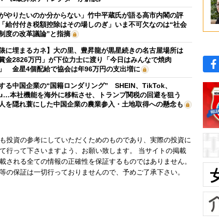
がやりたいのか分からない」竹中平蔵氏が語る高市内閣の評
「給付付き税額控除はその場しのぎ」いま不可欠なのは“社会
制度の改革議論”と指摘
俵に埋まるカネ】大の里、豊昇龍が黒星続きの名古屋場所は
賞金2826万円」が下位力士に渡り「今日はみんなで焼肉
」 金星4個配給で協会は年96万円の支出増に
する中国企業の“国籍ロンダリング” SHEIN、TikTok、
mu…本社機能を海外に移転させ、トランプ関税の回避を狙う
人を隠れ蓑にした中国企業の農業参入・土地取得への懸念も
も投資の参考にしていただくためのものであり、実際の投資に
て行って下さいますよう、お願い致します。 当サイトの掲載
載される全ての情報の正確性を保証するものではありません。
等の保証は一切行っておりませんので、予めご了承下さい。