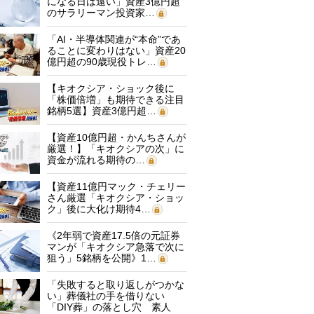
になる日は遠い」資産3億円超
のサラリーマン投資家…
「AI・半導体関連が“本命”であ
ることに変わりはない」資産20
億円超の90歳現役トレ…
【キオクシア・ショック後に
「株価倍増」も期待できる注目
銘柄5選】資産3億円超…
【資産10億円超・かんちさんが
厳選！】「キオクシアの次」に
資金が流れる期待の…
【資産11億円マック・チェリー
さん厳選「キオクシア・ショッ
ク」後に大化け期待4…
《2年弱で資産17.5倍の元証券
マンが「キオクシア急落で次に
狙う」5銘柄を公開》1…
「失敗すると取り返しがつかな
い」葬儀社の手を借りない
「DIY葬」の落とし穴 素人