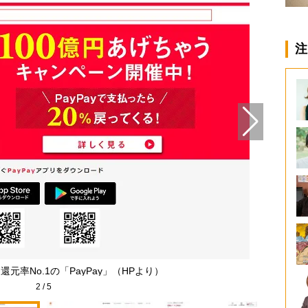
注
元率No.1の「PayPay」（HPより）
2
/
5