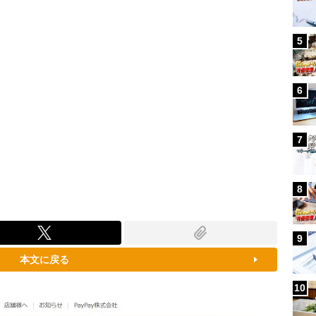
5
6
7
8
9
本文に戻る
10