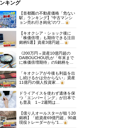
ンキング
【首都圏の不動産価格「危ない
駅」ランキング】“中古マンシ
ョン売れ行き鈍化”のワ…
【キオクシア・ショック後に
「株価倍増」も期待できる注目
銘柄5選】資産3億円超…
《200万円→資産10億円超の
DAIBOUCHOU氏が「年末まで
に株価倍増期待」の5銘柄を…
「キオクシアが今後も利益を出
し続けるかは分からない」資産
11億円の個人投資家…
ドライアイスを使わず遺体を保
つ「エンバーミング」が日本で
も普及 1～2週間は…
【億り人オールスターが狙う20
銘柄】「総資産69億円超」90歳
現役トレーダーから“1…