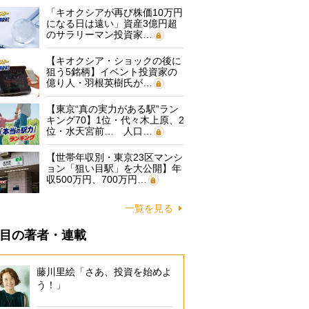
「キオクシアが再び株価10万円
になる日は遠い」資産3億円超
のサラリーマン投資家…
【キオクシア・ショックの後に
狙う5銘柄】イベント投資家の
億り人・羽根英樹氏が…
【東京“真の実力がある駅”ラン
キング70】1位・代々木上原、2
位・水天宮前… 人口…
【世帯年収別・東京23区マンシ
ョン「狙い目駅」を大公開】年
収500万円、700万円…
一覧を見る
目の著者・連載
藤川里絵「さあ、投資を始めよ
う！」