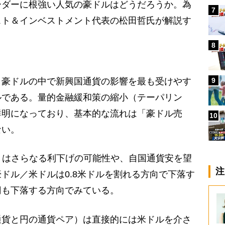
ーダーに根強い人気の豪ドルはどうだろうか。為
7
スト＆インベストメント代表の松田哲氏が解説す
8
9
、豪ドルの中で新興国通貨の影響を最も受けやす
ルである。量的金融緩和策の縮小（テーパリン
鮮明になっており、基本的な流れは「豪ドル売
10
ない。
）はさらなる利下げの可能性や、自国通貨安を望
注
ドル／米ドルは0.8米ドルを割れる方向で下落す
円も下落する方向でみている。
通貨と円の通貨ペア）は直接的には米ドルを介さ