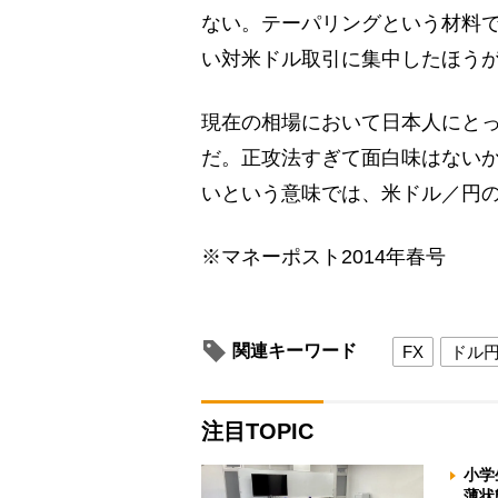
ない。テーパリングという材料
い対米ドル取引に集中したほう
現在の相場において日本人にと
だ。正攻法すぎて面白味はない
いという意味では、米ドル／円
※マネーポスト2014年春号
関連キーワード
FX
ドル
注目TOPIC
小学
薄状