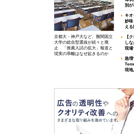
別が
キオ
妙味
える
京都大・神戸大など、難関国立
【ク
大学の総合型選抜が続々と廃
しな
止 「推薦入試の拡大」報道と
現場
現実の乖離はなぜ起きるのか
急増
Te
現地