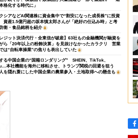
本格化する時代に」
クシアなどAI関連株に資金集中で“割安になった成長株”に投資
 資産1.5億円超の坂本慎太郎さんが「絶好の仕込み時」と考
防衛・食品銘柄を紹介
レジット決済代行・全東信が破産】63社もの金融機関が融資を
がら「20年以上の粉飾決算」を見抜けなかったカラクリ 営業
では“自転車操業”の焦りも表出していた
する中国企業の“国籍ロンダリング” SHEIN、TikTok、
mu…本社機能を海外に移転させ、トランプ関税の回避を狙う
人を隠れ蓑にした中国企業の農業参入・土地取得への懸念も