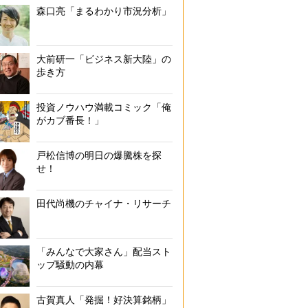
森口亮「まるわかり市況分析」
大前研一「ビジネス新大陸」の
歩き方
投資ノウハウ満載コミック「俺
がカブ番長！」
戸松信博の明日の爆騰株を探
せ！
田代尚機のチャイナ・リサーチ
「みんなで大家さん」配当スト
ップ騒動の内幕
古賀真人「発掘！好決算銘柄」