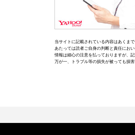
当サイトに記載されている内容はあくまで
あたっては読者ご自身の判断と責任におい
情報は細心の注意を払っておりますが、記
万が一、トラブル等の損失が被っても損害