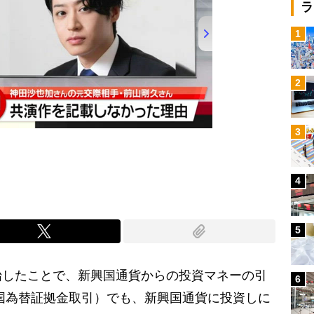
ラ
1
2
3
4
5
始したことで、新興国通貨からの投資マネーの引
6
国為替証拠金取引）でも、新興国通貨に投資しに