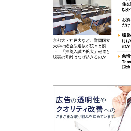
住友
以外
お酒
だけ
猛暑
京都大・神戸大など、難関国立
けば
大学の総合型選抜が続々と廃
のか
止 「推薦入試の拡大」報道と
急増
現実の乖離はなぜ起きるのか
Te
現地