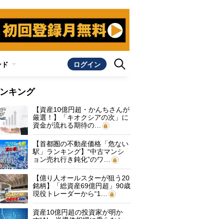
ンド
ログイン
ンキング
【資産10億円超・かんちさんが
厳選！】「キオクシアの次」に
資金が流れる期待の…
【首都圏の不動産価格「危ない
駅」ランキング】“中古マンシ
ョン売れ行き鈍化”のワ…
【億り人オールスターが狙う20
銘柄】「総資産69億円超」90歳
現役トレーダーから“1…
資産10億円超の投資家が明か