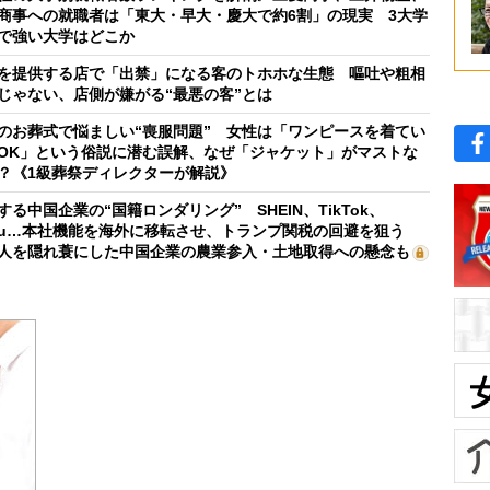
商事への就職者は「東大・早大・慶大で約6割」の現実 3大学
で強い大学はどこか
を提供する店で「出禁」になる客のトホホな生態 嘔吐や粗相
じゃない、店側が嫌がる“最悪の客”とは
のお葬式で悩ましい“喪服問題” 女性は「ワンピースを着てい
OK」という俗説に潜む誤解、なぜ「ジャケット」がマストな
？《1級葬祭ディレクターが解説》
する中国企業の“国籍ロンダリング” SHEIN、TikTok、
mu…本社機能を海外に移転させ、トランプ関税の回避を狙う
人を隠れ蓑にした中国企業の農業参入・土地取得への懸念も