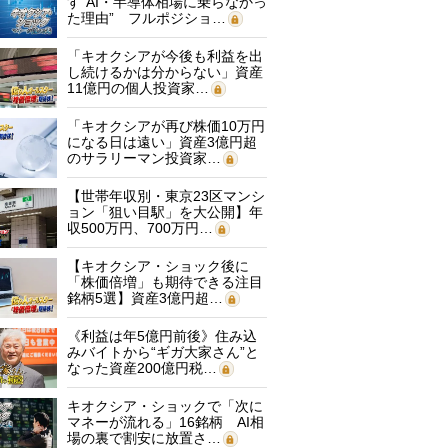
す“AI・半導体相場に乗らなかっ
た理由” フルポジショ…
「キオクシアが今後も利益を出
し続けるかは分からない」資産
11億円の個人投資家…
「キオクシアが再び株価10万円
になる日は遠い」資産3億円超
のサラリーマン投資家…
【世帯年収別・東京23区マンシ
ョン「狙い目駅」を大公開】年
収500万円、700万円…
【キオクシア・ショック後に
「株価倍増」も期待できる注目
銘柄5選】資産3億円超…
《利益は年5億円前後》住み込
みバイトから“ギガ大家さん”と
なった資産200億円税…
キオクシア・ショックで「次に
マネーが流れる」16銘柄 AI相
場の裏で割安に放置さ…