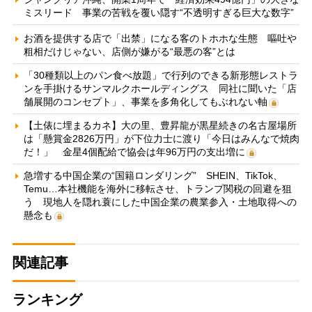
ミスリード 事業の苦戦を覆い隠す“不透明すぎる巨大な数字”
お酒を提供する店で「出禁」になる客のトホホな生態 嘔吐や
粗相だけじゃない、店側が嫌がる“最悪の客”とは
「30種類以上のパン食べ放題」で行列のできる新形態レストラ
ンを手掛けるサンマルクホールディングス 同社に聞いた「店
舗展開のコンセプト」、事業を多角化してもぶれない軸
【土俵に埋まるカネ】大の里、豊昇龍が黒星続きの名古屋場所
は「懸賞金2826万円」が下位力士に渡り「今日はみんなで焼肉
だ！」 金星4個配給で協会は年96万円の支出増に
急増する中国企業の“国籍ロンダリング” SHEIN、TikTok、
Temu…本社機能を海外に移転させ、トランプ関税の回避を狙
う 現地人を隠れ蓑にした中国企業の農業参入・土地取得への
懸念も
関連記事
ランキング