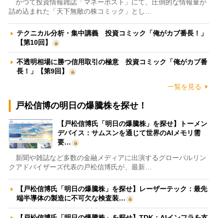
かつて投資情報雑誌「マネーポスト」にて、圧倒的な情報量が
詰め込まれた「天下無敵の株コミック」とし…
テクニカル分析・集中講義 投資コミック「俺がカブ番長！」
【第10回】
不透明相場に勝つ信用取引の極意 投資コミック「俺がカブ番
長！」【第9回】
一覧を見る
戸松信博の明日の爆騰株を探せ！
【戸松信博氏「明日の爆騰株」を探せ】トーメン
デバイス：サムスンを通じて世界のAIメモリ需
要…
新聞や雑誌など多数の金融メディアに出演するグローバルリン
クアドバイザーズ代表の戸松信博氏が、最新…
【戸松信博氏「明日の爆騰株」を探せ】レーザーテック：最先
端半導体の製造に不可欠な検査装…
【戸松信博氏「明日の爆騰株」を探せ】TDK：AIインフラを支