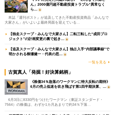
ん」2000億円超不動産投資トラブル“異常なく
ら…
本誌『週刊ポスト』が追及してきた不動産投資商品「みんなで
大家さん」がいよいよ最終局面を迎えている…
【独走スクープ・みんなで大家さん】二転三転した“成田プロ
ジェクト”の計画変更の裏で起き…
【追及スクープ・みんなで大家さん】独占入手“内部議事録”で
明かされる柳瀬健一・代表の思…
一覧を見る
古賀真人「発掘！好決算銘柄」
《株価34％急落のワークマンに特大反転の期待》
6月の売上低迷を吹き飛ばす第1四半期決算、…
6月3日に8330円をつけたワークマン（東証スタンダード・
7564）の株価は、わずか1カ月あまりで約34％下落…