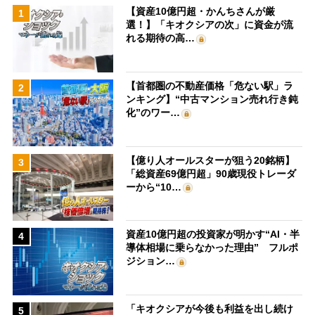
【資産10億円超・かんちさんが厳
1
選！】「キオクシアの次」に資金が流
れる期待の高…
【首都圏の不動産価格「危ない駅」ラ
2
ンキング】“中古マンション売れ行き鈍
化”のワー…
【億り人オールスターが狙う20銘柄】
3
「総資産69億円超」90歳現役トレーダ
ーから“10…
資産10億円超の投資家が明かす“AI・半
4
導体相場に乗らなかった理由” フルポ
ジション…
「キオクシアが今後も利益を出し続け
5