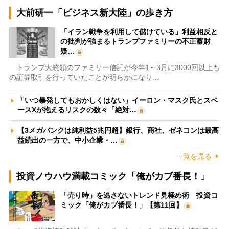
大前研一「ビジネス新大陸」の歩き方
「イラン戦争を利用して儲けている」利益相反と
の批判が強まるトランプファミリーの不正蓄財
疑…
トランプ大統領のファミリー信託が今年1～3月に3000回以上も
の証券取引を行っていたことが明らかになり…
「いつ暴発してもおかしくはない」イーロン・マスク氏とスペ
ースXが抱えるリスクの数々「絶対…
【3メガバンクは純利益5兆円超】銀行、商社、ゼネコンは最高
益続出の一方で、中小企業・…
一覧を見る
投資ノウハウ満載コミック「俺がカブ番長！」
「売り時」を逃さないトレンド見極め術 投資コ
ミック「俺がカブ番長！」【第11回】