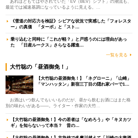
あれほどもてはやされていた「EV（BEV）シフト」の潮流も、
最近では減速基調になっているように見える。…
《雪道の対応力を検証》シビアな状況で実感した「フォレスタ
ー」の真価 「ターボ」と「スト…
乗り込むと同時に「これが軽？」と戸惑うのには理由があっ
た 「日産ルークス」さらなる躍進…
一覧を見る
大竹聡の「昼酒御免！」
【大竹聡の昼酒御免！】「ネグローニ」「山崎」
「マンハッタン」新宿三丁目の隠れ家バーで1…
お酒はいつ飲んでもいいものだが、昼から飲むお酒にはまた格
別の味わいがある――。ライター・作家の大竹…
【大竹聡の昼酒御免！】今の若者は「なめろう」や「キヌカツ
ギ」を知らないって本当？ 昔の…
【大竹聡の昼酒御免！】京急線で多摩川越えて「川崎の大衆酒