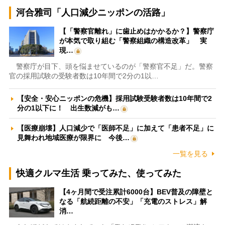
河合雅司「人口減少ニッポンの活路」
【「警察官離れ」に歯止めはかかるか？】警察庁
が本気で取り組む「警察組織の構造改革」 実
現…
警察庁が目下、頭を悩ませているのが「警察官不足」だ。警察
官の採用試験の受験者数は10年間で2分の1以…
【安全・安心ニッポンの危機】採用試験受験者数は10年間で2
分の1以下に！ 出生数減がも…
【医療崩壊】人口減少で「医師不足」に加えて「患者不足」に
見舞われ地域医療が限界に 今後…
一覧を見る
快適クルマ生活 乗ってみた、使ってみた
【4ヶ月間で受注累計6000台】BEV普及の障壁と
なる「航続距離の不安」「充電のストレス」解
消…