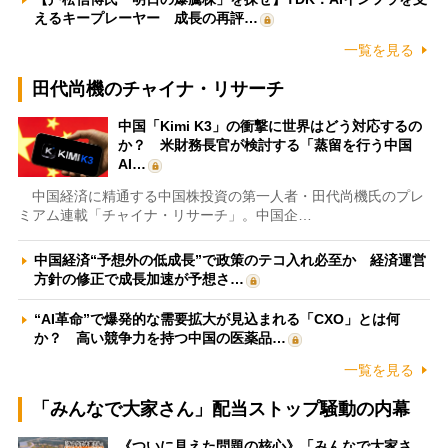
えるキープレーヤー 成長の再評…
一覧を見る
田代尚機のチャイナ・リサーチ
中国「Kimi K3」の衝撃に世界はどう対応するの
か？ 米財務長官が検討する「蒸留を行う中国
AI…
中国経済に精通する中国株投資の第一人者・田代尚機氏のプレ
ミアム連載「チャイナ・リサーチ」。中国企…
中国経済“予想外の低成長”で政策のテコ入れ必至か 経済運営
方針の修正で成長加速が予想さ…
“AI革命”で爆発的な需要拡大が見込まれる「CXO」とは何
か？ 高い競争力を持つ中国の医薬品…
一覧を見る
「みんなで大家さん」配当ストップ騒動の内幕
《ついに見えた問題の核心》「みんなで大家さ