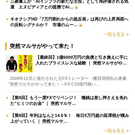
三菱重工が「AIインフラの新たな主役」として再評価される気
運 エヌビディアとの提携でAI…
キオクシアHD「7万円割れからの急反発」は再びの上昇局面へ
の反転シグナルか？ 市場のムー…
一覧を見る
突然マルサがやって来た！
【最終回】1億6000万円の負債と引き換えに手に
入れたプライスレスな経験 ｜ 突然マルサがや…
2009年12月に発行された元FXトレーダー・磯貝清明氏の著書
『突然マルサがやって来た！～FXで10億円稼い…
【第9回】もう一度FXでリベンジ！ 種銭は差し押さえを免れ
た”ヒミツのお金” ｜ 突然マルサ…
【第8回】年利はなんと14.6％！ 毎日5万円超の延滞税が積み
上がっていく ｜ 突然マルサ…
一覧を見る