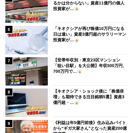
るかは分からない」資産11億円の個人
投資家が…
「キオクシアが再び株価10万円になる
6
日は遠い」資産3億円超のサラリーマン
投資家が…
【世帯年収別・東京23区マンション
7
「狙い目駅」を大公開】年収500万円、
700万円で…
【キオクシア・ショック後に「株価倍
8
増」も期待できる注目銘柄5選】資産3
億円超・…
《利益は年5億円前後》住み込みバイト
9
から“ギガ大家さん”となった資産200億