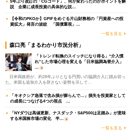
5年ぶり改訂の「CGコード」、何が変わったのかポイントを解
説 企業に成長投資の具体的な説…
【令和のPKOか】GPIFをめぐる片山財務相の「円資産への投
資拡大」発言の波紋 「国債重視」…
一覧を見る
森口亮「まるわかり市況分析」
「トレンド転換のスイッチになり得る」“介入慣
れ”した市場心理を変える「日米協調為替介入」
…
日米両政府が、約28年ぶりとなる円買いの協調介入に踏み切っ
た。米国も追加介入を辞さない姿勢を示して…
「キオクシア急落で含み損が膨らんで…」損失を投資家として
の成長につなげる4つの視点 …
「NYダウは高値更新、ナスダック・S&P500は足踏み」が意味
する米国株市場の変化 半…
一覧を見る