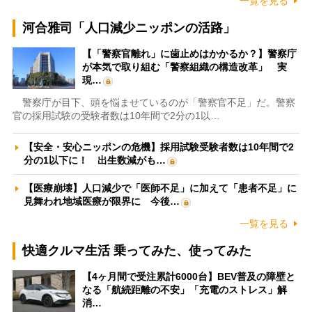
一覧を見る
河合雅司「人口減少ニッポンの活路」
【「警察官離れ」に歯止めはかかるか？】警察庁
が本気で取り組む「警察組織の構造改革」 実
現…
警察庁が目下、頭を悩ませているのが「警察官不足」だ。警察
官の採用試験の受験者数は10年間で2分の1以…
【安全・安心ニッポンの危機】採用試験受験者数は10年間で2
分の1以下に！ 出生数減がも…
【医療崩壊】人口減少で「医師不足」に加えて「患者不足」に
見舞われ地域医療が限界に 今後…
一覧を見る
快適クルマ生活 乗ってみた、使ってみた
【4ヶ月間で受注累計6000台】BEV普及の障壁と
なる「航続距離の不安」「充電のストレス」解
消…