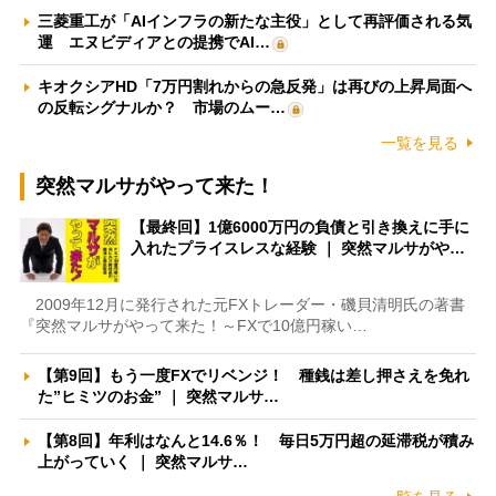
三菱重工が「AIインフラの新たな主役」として再評価される気
運 エヌビディアとの提携でAI…
キオクシアHD「7万円割れからの急反発」は再びの上昇局面へ
の反転シグナルか？ 市場のムー…
一覧を見る
突然マルサがやって来た！
【最終回】1億6000万円の負債と引き換えに手に
入れたプライスレスな経験 ｜ 突然マルサがや…
2009年12月に発行された元FXトレーダー・磯貝清明氏の著書
『突然マルサがやって来た！～FXで10億円稼い…
【第9回】もう一度FXでリベンジ！ 種銭は差し押さえを免れ
た”ヒミツのお金” ｜ 突然マルサ…
【第8回】年利はなんと14.6％！ 毎日5万円超の延滞税が積み
上がっていく ｜ 突然マルサ…