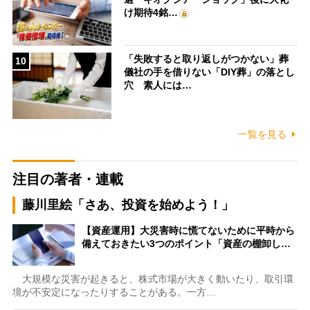
け期待4銘…
「失敗すると取り返しがつかない」葬
10
儀社の手を借りない「DIY葬」の落とし
穴 素人には…
一覧を見る
注目の著者・連載
藤川里絵「さあ、投資を始めよう！」
【資産運用】大災害時に慌てないために平時から
備えておきたい3つのポイント「資産の棚卸し…
大規模な災害が起きると、株式市場が大きく動いたり、取引環
境が不安定になったりすることがある。一方…