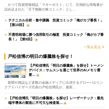
かつて投資情報雑誌「マネーポスト」にて、圧倒的な情報量が
詰め込まれた「天下無敵の株コミック」とし…
テクニカル分析・集中講義 投資コミック「俺がカブ番長！」
【第10回】
不透明相場に勝つ信用取引の極意 投資コミック「俺がカブ番
長！」【第9回】
一覧を見る
戸松信博の明日の爆騰株を探せ！
【戸松信博氏「明日の爆騰株」を探せ】トーメン
デバイス：サムスンを通じて世界のAIメモリ需
要…
新聞や雑誌など多数の金融メディアに出演するグローバルリン
クアドバイザーズ代表の戸松信博氏が、最新…
【戸松信博氏「明日の爆騰株」を探せ】レーザーテック：最先
端半導体の製造に不可欠な検査装…