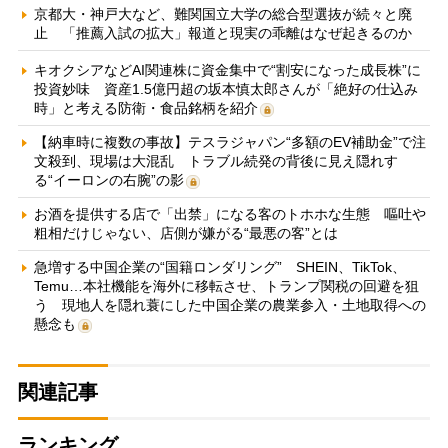
京都大・神戸大など、難関国立大学の総合型選抜が続々と廃
止 「推薦入試の拡大」報道と現実の乖離はなぜ起きるのか
キオクシアなどAI関連株に資金集中で“割安になった成長株”に
投資妙味 資産1.5億円超の坂本慎太郎さんが「絶好の仕込み
時」と考える防衛・食品銘柄を紹介
【納車時に複数の事故】テスラジャパン“多額のEV補助金”で注
文殺到、現場は大混乱 トラブル続発の背後に見え隠れす
る“イーロンの右腕”の影
お酒を提供する店で「出禁」になる客のトホホな生態 嘔吐や
粗相だけじゃない、店側が嫌がる“最悪の客”とは
急増する中国企業の“国籍ロンダリング” SHEIN、TikTok、
Temu…本社機能を海外に移転させ、トランプ関税の回避を狙
う 現地人を隠れ蓑にした中国企業の農業参入・土地取得への
懸念も
関連記事
ランキング