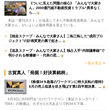
《ついに見えた問題の核心》「みんなで大家さ
ん」2000億円超不動産投資トラブル“異常なく
ら…
本誌『週刊ポスト』が追及してきた不動産投資商品「みんなで
大家さん」がいよいよ最終局面を迎えている…
【独走スクープ・みんなで大家さん】二転三転した“成田プロ
ジェクト”の計画変更の裏で起き…
【追及スクープ・みんなで大家さん】独占入手“内部議事録”で
明かされる柳瀬健一・代表の思…
一覧を見る
古賀真人「発掘！好決算銘柄」
《株価34％急落のワークマンに特大反転の期待》
6月の売上低迷を吹き飛ばす第1四半期決算、…
6月3日に8330円をつけたワークマン（東証スタンダード・
7564）の株価は、わずか1カ月あまりで約34％下落…