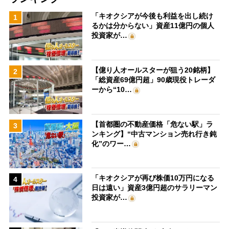
「キオクシアが今後も利益を出し続け
1
るかは分からない」資産11億円の個人
投資家が…
【億り人オールスターが狙う20銘柄】
2
「総資産69億円超」90歳現役トレーダ
ーから“10…
【首都圏の不動産価格「危ない駅」ラ
3
ンキング】“中古マンション売れ行き鈍
化”のワー…
「キオクシアが再び株価10万円になる
4
日は遠い」資産3億円超のサラリーマン
投資家が…