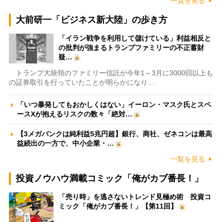
一覧を見る
大前研一「ビジネス新大陸」の歩き方
「イラン戦争を利用して儲けている」利益相反と
の批判が強まるトランプファミリーの不正蓄財
疑…
トランプ大統領のファミリー信託が今年1～3月に3000回以上も
の証券取引を行っていたことが明らかになり…
「いつ暴発してもおかしくはない」イーロン・マスク氏とスペ
ースXが抱えるリスクの数々「絶対…
【3メガバンクは純利益5兆円超】銀行、商社、ゼネコンは最高
益続出の一方で、中小企業・…
一覧を見る
投資ノウハウ満載コミック「俺がカブ番長！」
「売り時」を逃さないトレンド見極め術 投資コ
ミック「俺がカブ番長！」【第11回】