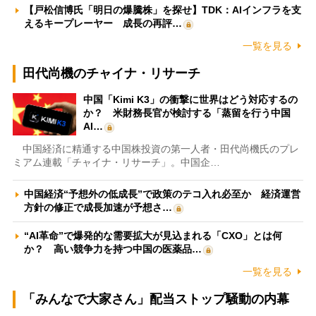
【戸松信博氏「明日の爆騰株」を探せ】TDK：AIインフラを支
えるキープレーヤー 成長の再評…
一覧を見る
田代尚機のチャイナ・リサーチ
中国「Kimi K3」の衝撃に世界はどう対応するの
か？ 米財務長官が検討する「蒸留を行う中国
AI…
中国経済に精通する中国株投資の第一人者・田代尚機氏のプレ
ミアム連載「チャイナ・リサーチ」。中国企…
中国経済“予想外の低成長”で政策のテコ入れ必至か 経済運営
方針の修正で成長加速が予想さ…
“AI革命”で爆発的な需要拡大が見込まれる「CXO」とは何
か？ 高い競争力を持つ中国の医薬品…
一覧を見る
「みんなで大家さん」配当ストップ騒動の内幕