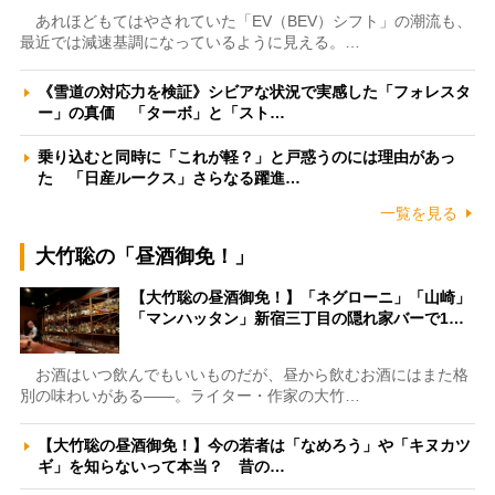
あれほどもてはやされていた「EV（BEV）シフト」の潮流も、
最近では減速基調になっているように見える。…
《雪道の対応力を検証》シビアな状況で実感した「フォレスタ
ー」の真価 「ターボ」と「スト…
乗り込むと同時に「これが軽？」と戸惑うのには理由があっ
た 「日産ルークス」さらなる躍進…
一覧を見る
大竹聡の「昼酒御免！」
【大竹聡の昼酒御免！】「ネグローニ」「山崎」
「マンハッタン」新宿三丁目の隠れ家バーで1…
お酒はいつ飲んでもいいものだが、昼から飲むお酒にはまた格
別の味わいがある――。ライター・作家の大竹…
【大竹聡の昼酒御免！】今の若者は「なめろう」や「キヌカツ
ギ」を知らないって本当？ 昔の…