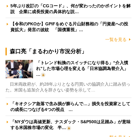
5年ぶり改訂の「CGコード」、何が変わったのかポイントを解
説 企業に成長投資の具体的な説…
【令和のPKOか】GPIFをめぐる片山財務相の「円資産への投
資拡大」発言の波紋 「国債重視」…
一覧を見る
森口亮「まるわかり市況分析」
「トレンド転換のスイッチになり得る」“介入慣
れ”した市場心理を変える「日米協調為替介入」
…
日米両政府が、約28年ぶりとなる円買いの協調介入に踏み切っ
た。米国も追加介入を辞さない姿勢を示して…
「キオクシア急落で含み損が膨らんで…」損失を投資家として
の成長につなげる4つの視点 …
「NYダウは高値更新、ナスダック・S&P500は足踏み」が意味
する米国株市場の変化 半…