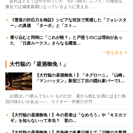
あれほどもてはやされていた「EV（BEV）シフト」の潮流も、
最近では減速基調になっているように見える。…
《雪道の対応力を検証》シビアな状況で実感した「フォレスタ
ー」の真価 「ターボ」と「スト…
乗り込むと同時に「これが軽？」と戸惑うのには理由があっ
た 「日産ルークス」さらなる躍進…
一覧を見る
大竹聡の「昼酒御免！」
【大竹聡の昼酒御免！】「ネグローニ」「山崎」
「マンハッタン」新宿三丁目の隠れ家バーで1…
お酒はいつ飲んでもいいものだが、昼から飲むお酒にはまた格
別の味わいがある――。ライター・作家の大竹…
【大竹聡の昼酒御免！】今の若者は「なめろう」や「キヌカツ
ギ」を知らないって本当？ 昔の…
【大竹聡の昼酒御免！】京急線で多摩川越えて「川崎の大衆酒