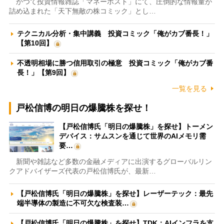
かつて投資情報雑誌「マネーポスト」にて、圧倒的な情報量が
詰め込まれた「天下無敵の株コミック」とし…
テクニカル分析・集中講義 投資コミック「俺がカブ番長！」
【第10回】
不透明相場に勝つ信用取引の極意 投資コミック「俺がカブ番
長！」【第9回】
一覧を見る
戸松信博の明日の爆騰株を探せ！
【戸松信博氏「明日の爆騰株」を探せ】トーメン
デバイス：サムスンを通じて世界のAIメモリ需
要…
新聞や雑誌など多数の金融メディアに出演するグローバルリン
クアドバイザーズ代表の戸松信博氏が、最新…
【戸松信博氏「明日の爆騰株」を探せ】レーザーテック：最先
端半導体の製造に不可欠な検査装…
【戸松信博氏「明日の爆騰株」を探せ】TDK：AIインフラを支