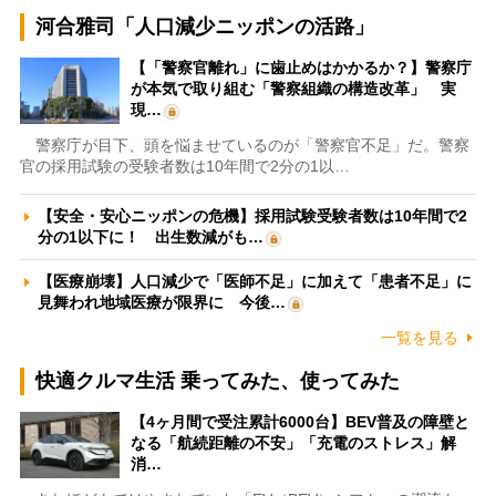
河合雅司「人口減少ニッポンの活路」
【「警察官離れ」に歯止めはかかるか？】警察庁
が本気で取り組む「警察組織の構造改革」 実
現…
警察庁が目下、頭を悩ませているのが「警察官不足」だ。警察
官の採用試験の受験者数は10年間で2分の1以…
【安全・安心ニッポンの危機】採用試験受験者数は10年間で2
分の1以下に！ 出生数減がも…
【医療崩壊】人口減少で「医師不足」に加えて「患者不足」に
見舞われ地域医療が限界に 今後…
一覧を見る
快適クルマ生活 乗ってみた、使ってみた
【4ヶ月間で受注累計6000台】BEV普及の障壁と
なる「航続距離の不安」「充電のストレス」解
消…