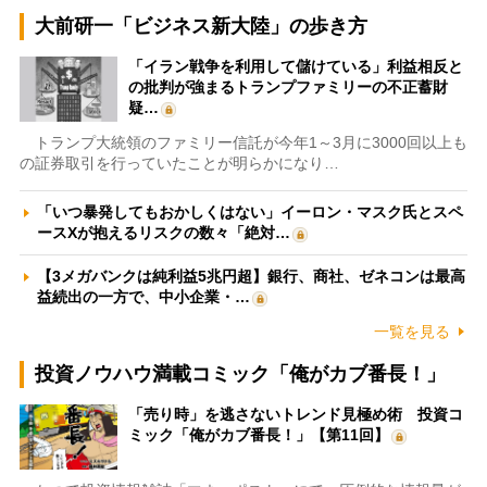
大前研一「ビジネス新大陸」の歩き方
「イラン戦争を利用して儲けている」利益相反と
の批判が強まるトランプファミリーの不正蓄財
疑…
トランプ大統領のファミリー信託が今年1～3月に3000回以上も
の証券取引を行っていたことが明らかになり…
「いつ暴発してもおかしくはない」イーロン・マスク氏とスペ
ースXが抱えるリスクの数々「絶対…
【3メガバンクは純利益5兆円超】銀行、商社、ゼネコンは最高
益続出の一方で、中小企業・…
一覧を見る
投資ノウハウ満載コミック「俺がカブ番長！」
「売り時」を逃さないトレンド見極め術 投資コ
ミック「俺がカブ番長！」【第11回】