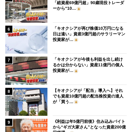
「総資産69億円超」90歳現役トレーダ
ーから“10…
「キオクシアが再び株価10万円になる
6
日は遠い」資産3億円超のサラリーマン
投資家が…
「キオクシアが今後も利益を出し続け
7
るかは分からない」資産11億円の個人
投資家が…
【キオクシアが「配当」導入へ】それ
8
でも資産10億円超の配当株投資の達人
が「買う…
《利益は年5億円前後》住み込みバイト
9
から“ギガ大家さん”となった資産200億