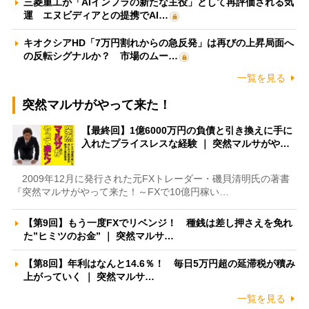
三菱重工が「AIインフラの新たな主役」として再評価される気
運 エヌビディアとの提携でAI…
キオクシアHD「7万円割れからの急反発」は再びの上昇局面へ
の反転シグナルか？ 市場のムー…
一覧を見る
突然マルサがやって来た！
【最終回】1億6000万円の負債と引き換えに手に
入れたプライスレスな経験 ｜ 突然マルサがや…
2009年12月に発行された元FXトレーダー・磯貝清明氏の著書
『突然マルサがやって来た！～FXで10億円稼い…
【第9回】もう一度FXでリベンジ！ 種銭は差し押さえを免れ
た”ヒミツのお金” ｜ 突然マルサ…
【第8回】年利はなんと14.6％！ 毎日5万円超の延滞税が積み
上がっていく ｜ 突然マルサ…
一覧を見る