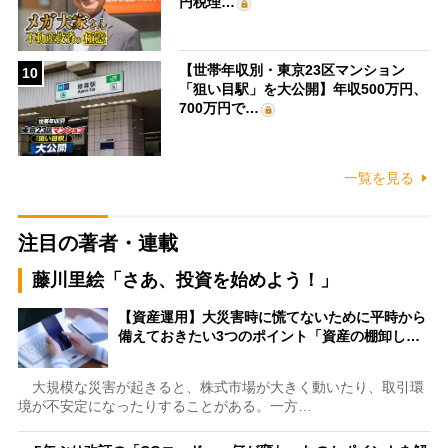
円税理…
【世帯年収別・東京23区マンション
10
「狙い目駅」を大公開】年収500万円、
700万円で…
一覧を見る
注目の著者・連載
藤川里絵「さあ、投資を始めよう！」
【資産運用】大災害時に慌てないために平時から
備えておきたい3つのポイント「資産の棚卸し…
大規模な災害が起きると、株式市場が大きく動いたり、取引環
境が不安定になったりすることがある。一方…