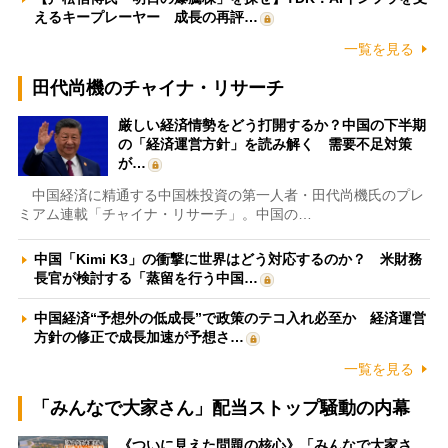
えるキープレーヤー 成長の再評…
一覧を見る
田代尚機のチャイナ・リサーチ
厳しい経済情勢をどう打開するか？中国の下半期
の「経済運営方針」を読み解く 需要不足対策
が…
中国経済に精通する中国株投資の第一人者・田代尚機氏のプレ
ミアム連載「チャイナ・リサーチ」。中国の…
中国「Kimi K3」の衝撃に世界はどう対応するのか？ 米財務
長官が検討する「蒸留を行う中国…
中国経済“予想外の低成長”で政策のテコ入れ必至か 経済運営
方針の修正で成長加速が予想さ…
一覧を見る
「みんなで大家さん」配当ストップ騒動の内幕
《ついに見えた問題の核心》「みんなで大家さ