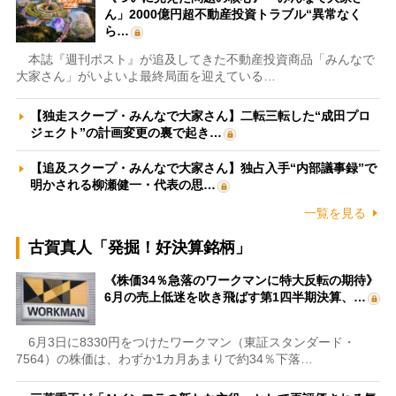
ん」2000億円超不動産投資トラブル“異常なく
ら…
本誌『週刊ポスト』が追及してきた不動産投資商品「みんなで
大家さん」がいよいよ最終局面を迎えている…
【独走スクープ・みんなで大家さん】二転三転した“成田プロ
ジェクト”の計画変更の裏で起き…
【追及スクープ・みんなで大家さん】独占入手“内部議事録”で
明かされる柳瀬健一・代表の思…
一覧を見る
古賀真人「発掘！好決算銘柄」
《株価34％急落のワークマンに特大反転の期待》
6月の売上低迷を吹き飛ばす第1四半期決算、…
6月3日に8330円をつけたワークマン（東証スタンダード・
7564）の株価は、わずか1カ月あまりで約34％下落…