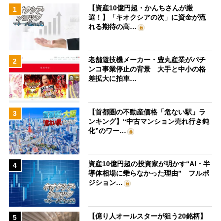
【資産10億円超・かんちさんが厳
1
選！】「キオクシアの次」に資金が流
れる期待の高…
老舗遊技機メーカー・豊丸産業がパチ
2
ンコ事業停止の背景 大手と中小の格
差拡大に拍車…
【首都圏の不動産価格「危ない駅」ラ
3
ンキング】“中古マンション売れ行き鈍
化”のワー…
資産10億円超の投資家が明かす“AI・半
4
導体相場に乗らなかった理由” フルポ
ジション…
【億り人オールスターが狙う20銘柄】
5