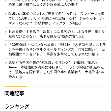
移動に飛行機ではなく新幹線を選ぶ人の事情
猛暑のお葬式で悩ましい“喪服問題” 女性は「ワンピースを着
ていけばOK」という俗説に潜む誤解、なぜ「ジャケット」が
マストなのか？《1級葬祭ディレクターが解説》
お酒を提供する店で「出禁」になる客のトホホな生態 嘔吐や
粗相だけじゃない、店側が嫌がる“最悪の客”とは
「30種類以上のパン食べ放題」で行列のできる新形態レストラ
ンを手掛けるサンマルクホールディングス 同社に聞いた「店
舗展開のコンセプト」、事業を多角化してもぶれない軸
急増する中国企業の“国籍ロンダリング” SHEIN、TikTok、
Temu…本社機能を海外に移転させ、トランプ関税の回避を狙
う 現地人を隠れ蓑にした中国企業の農業参入・土地取得への
懸念も
関連記事
ランキング