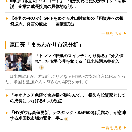
5年ぶり改訂の「CGコード」、何が変わったのかポイントを解
説 企業に成長投資の具体的な説…
【令和のPKOか】GPIFをめぐる片山財務相の「円資産への投
資拡大」発言の波紋 「国債重視」…
一覧を見る
森口亮「まるわかり市況分析」
「トレンド転換のスイッチになり得る」“介入慣
れ”した市場心理を変える「日米協調為替介入」
…
日米両政府が、約28年ぶりとなる円買いの協調介入に踏み切っ
た。米国も追加介入を辞さない姿勢を示して…
「キオクシア急落で含み損が膨らんで…」損失を投資家として
の成長につなげる4つの視点 …
「NYダウは高値更新、ナスダック・S&P500は足踏み」が意味
する米国株市場の変化 半…
一覧を見る