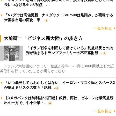
長につなげる4つの視点 …
「NYダウは高値更新、ナスダック・S&P500は足踏み」が意味する
米国株市場の変化 半…
一覧を見る
大前研一「ビジネス新大陸」の歩き方
「イラン戦争を利用して儲けている」利益相反との批
判が強まるトランプファミリーの不正蓄財疑…
トランプ大統領のファミリー信託が今年1～3月に3000回以上もの証
券取引を行っていたことが明らかになり…
「いつ暴発してもおかしくはない」イーロン・マスク氏とスペースX
が抱えるリスクの数々「絶対…
【3メガバンクは純利益5兆円超】銀行、商社、ゼネコンは最高益続
出の一方で、中小企業・…
一覧を見る