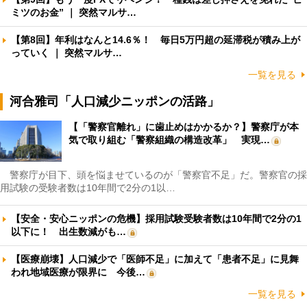
ミツのお金” ｜ 突然マルサ…
【第8回】年利はなんと14.6％！ 毎日5万円超の延滞税が積み上が
っていく ｜ 突然マルサ…
一覧を見る
河合雅司「人口減少ニッポンの活路」
【「警察官離れ」に歯止めはかかるか？】警察庁が本
気で取り組む「警察組織の構造改革」 実現…
警察庁が目下、頭を悩ませているのが「警察官不足」だ。警察官の採
用試験の受験者数は10年間で2分の1以…
【安全・安心ニッポンの危機】採用試験受験者数は10年間で2分の1
以下に！ 出生数減がも…
【医療崩壊】人口減少で「医師不足」に加えて「患者不足」に見舞
われ地域医療が限界に 今後…
一覧を見る