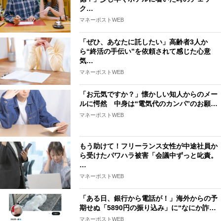
ク…
マネーポストWEB
「ぜひ、あなたに託したい」高齢者3人か
ら“終活の手伝い”を依頼されて感じた心意
気…
マネーポストWEB
「お元気ですか？」懐かしい知人からのメー
ルに愕然 中身は“電気代のカンパ”のお願…
マネーポストWEB
もう助けて！フリーランス女性が中途社員か
ら受けたパワハラ被害「会議中ずっと叱責。
…
マネーポストWEB
「ある日、銀行から電話が！」海外からの予
期せぬ「5890円の振り込み」に“なにか詐…
マネーポストWEB