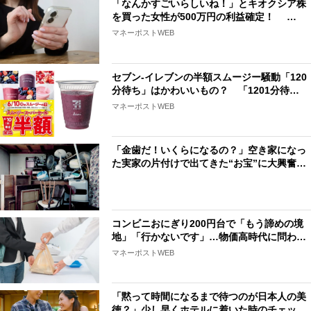
「なんかすごいらしいね！」とキオクシア株
を買った女性が500万円の利益確定！ …
マネーポストWEB
セブン-イレブンの半額スムージー騒動「120
分待ち」はかわいいもの？ 「1201分待…
マネーポストWEB
「金歯だ！いくらになるの？」空き家になっ
た実家の片付けで出てきた“お宝”に大興奮…
コンビニおにぎり200円台で「もう諦めの境
地」「行かないです」…物価高時代に問わ…
マネーポストWEB
「黙って時間になるまで待つのが日本人の美
徳？」少し早くホテルに着いた時のチェッ