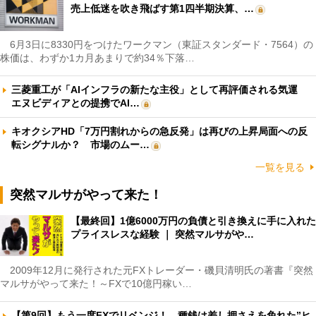
売上低迷を吹き飛ばす第1四半期決算、…
6月3日に8330円をつけたワークマン（東証スタンダード・7564）の
株価は、わずか1カ月あまりで約34％下落…
三菱重工が「AIインフラの新たな主役」として再評価される気運
エヌビディアとの提携でAI…
キオクシアHD「7万円割れからの急反発」は再びの上昇局面への反
転シグナルか？ 市場のムー…
一覧を見る
突然マルサがやって来た！
【最終回】1億6000万円の負債と引き換えに手に入れた
プライスレスな経験 ｜ 突然マルサがや…
2009年12月に発行された元FXトレーダー・磯貝清明氏の著書『突然
マルサがやって来た！～FXで10億円稼い…
【第9回】もう一度FXでリベンジ！ 種銭は差し押さえを免れた”ヒ