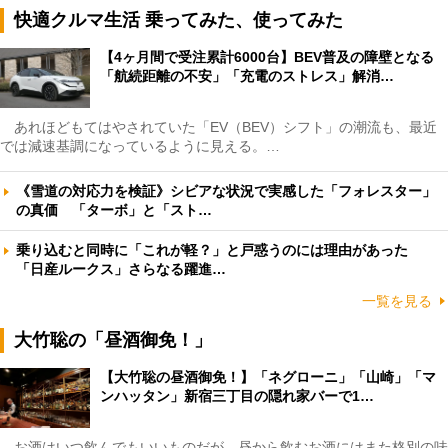
快適クルマ生活 乗ってみた、使ってみた
【4ヶ月間で受注累計6000台】BEV普及の障壁となる
「航続距離の不安」「充電のストレス」解消…
あれほどもてはやされていた「EV（BEV）シフト」の潮流も、最近
では減速基調になっているように見える。…
《雪道の対応力を検証》シビアな状況で実感した「フォレスター」
の真価 「ターボ」と「スト…
乗り込むと同時に「これが軽？」と戸惑うのには理由があった
「日産ルークス」さらなる躍進…
一覧を見る
大竹聡の「昼酒御免！」
【大竹聡の昼酒御免！】「ネグローニ」「山崎」「マ
ンハッタン」新宿三丁目の隠れ家バーで1…
お酒はいつ飲んでもいいものだが、昼から飲むお酒にはまた格別の味