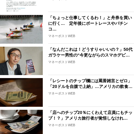
「ちょっと仕事してくるわ！」と舟券を買い
に行く… 定年後にボートレースやパチン
コ…
マネーポストWEB
「なんだこれは！どうすりゃいいの？」50代
ガラケー男性の“今更ながらのスマホデビ…
マネーポストWEB
「レシートのチップ欄には罵詈雑言とゼロ」
「20ドルを自腹で上納」…アメリカの飲食…
マネーポストWEB
「店へのチップ20％にくわえて店員にもチッ
プ！？」アメリカ旅行者が覚悟しなけれ…
マネーポストWEB