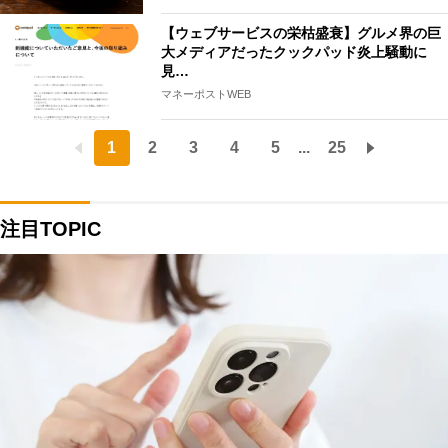
【ウェブサービスの栄枯盛衰】グルメ界の巨
大メディアだったクックパッド炎上騒動に
見…
マネーポストWEB
1
2
3
4
5
...
25
注目TOPIC