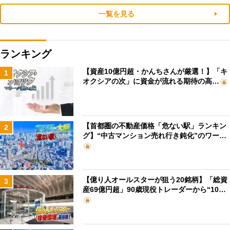
一覧を見る
ランキング
【資産10億円超・かんちさんが厳選！】「キ
1
オクシアの次」に資金が流れる期待の高…
【首都圏の不動産価格「危ない駅」ランキン
2
グ】“中古マンション売れ行き鈍化”のワー…
【億り人オールスターが狙う20銘柄】「総資
3
産69億円超」90歳現役トレーダーから“10…