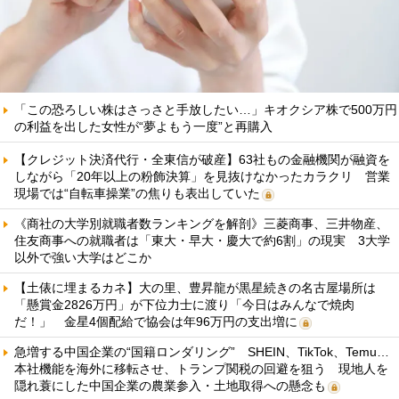
「この恐ろしい株はさっさと手放したい…」キオクシア株で500万円
の利益を出した女性が“夢よもう一度”と再購入
【クレジット決済代行・全東信が破産】63社もの金融機関が融資を
しながら「20年以上の粉飾決算」を見抜けなかったカラクリ 営業
現場では“自転車操業”の焦りも表出していた
《商社の大学別就職者数ランキングを解剖》三菱商事、三井物産、
住友商事への就職者は「東大・早大・慶大で約6割」の現実 3大学
以外で強い大学はどこか
【土俵に埋まるカネ】大の里、豊昇龍が黒星続きの名古屋場所は
「懸賞金2826万円」が下位力士に渡り「今日はみんなで焼肉
だ！」 金星4個配給で協会は年96万円の支出増に
急増する中国企業の“国籍ロンダリング” SHEIN、TikTok、Temu…
本社機能を海外に移転させ、トランプ関税の回避を狙う 現地人を
隠れ蓑にした中国企業の農業参入・土地取得への懸念も