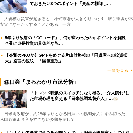
ておきたい3つのポイント「資産の棚卸し…
大規模な災害が起きると、株式市場が大きく動いたり、取引環境が不
安定になったりすることがある。一方…
5年ぶり改訂の「CGコード」、何が変わったのかポイントを解説
企業に成長投資の具体的な説…
【令和のPKOか】GPIFをめぐる片山財務相の「円資産への投資拡
大」発言の波紋 「国債重視」…
一覧を見る
森口亮「まるわかり市況分析」
「トレンド転換のスイッチになり得る」“介入慣れ”し
た市場心理を変える「日米協調為替介入」…
日米両政府が、約28年ぶりとなる円買いの協調介入に踏み切った。
米国も追加介入を辞さない姿勢を示して…
「キオクシア急落で含み損が膨らんで…」損失を投資家としての成