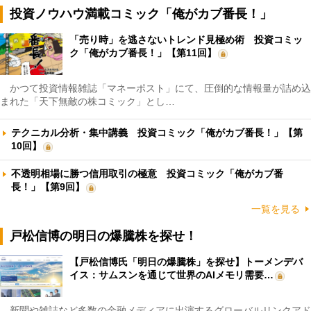
投資ノウハウ満載コミック「俺がカブ番長！」
「売り時」を逃さないトレンド見極め術 投資コミッ
ク「俺がカブ番長！」【第11回】
かつて投資情報雑誌「マネーポスト」にて、圧倒的な情報量が詰め込
まれた「天下無敵の株コミック」とし…
テクニカル分析・集中講義 投資コミック「俺がカブ番長！」【第
10回】
不透明相場に勝つ信用取引の極意 投資コミック「俺がカブ番
長！」【第9回】
一覧を見る
戸松信博の明日の爆騰株を探せ！
【戸松信博氏「明日の爆騰株」を探せ】トーメンデバ
イス：サムスンを通じて世界のAIメモリ需要…
新聞や雑誌など多数の金融メディアに出演するグローバルリンクアド