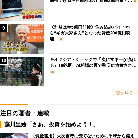
期待できる注目銘柄5選】資産3億円超・…
《利益は年5億円前後》住み込みバイトか
9
ら“ギガ大家さん”となった資産200億円税
理…
キオクシア・ショックで「次にマネーが流れ
10
る」16銘柄 AI相場の裏で割安に放置され…
一覧を見る
注目の著者・連載
藤川里絵「さあ、投資を始めよう！」
【資産運用】大災害時に慌てないために平時から備え