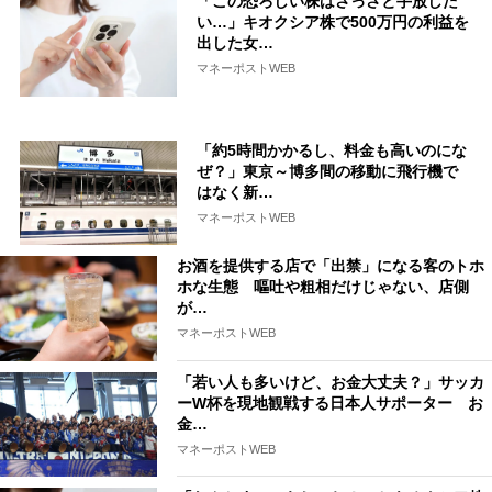
「この恐ろしい株はさっさと手放した
い…」キオクシア株で500万円の利益を
出した女…
マネーポストWEB
「約5時間かかるし、料金も高いのにな
ぜ？」東京～博多間の移動に飛行機で
はなく新…
マネーポストWEB
お酒を提供する店で「出禁」になる客のトホ
ホな生態 嘔吐や粗相だけじゃない、店側
が…
マネーポストWEB
「若い人も多いけど、お金大丈夫？」サッカ
ーW杯を現地観戦する日本人サポーター お
金…
マネーポストWEB