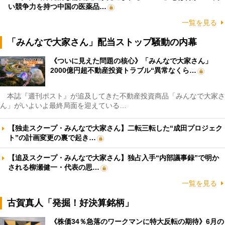
い競争力を持つ中国の医薬品…
一覧を見る
「みんなで大家さん」配当ストップ騒動の内幕
《ついに見えた問題の核心》「みんなで大家さん」
2000億円超不動産投資トラブル“異常なくら…
本誌『週刊ポスト』が追及してきた不動産投資商品「みんなで大家さ
ん」がいよいよ最終局面を迎えている…
【独走スクープ・みんなで大家さん】二転三転した“成田プロジェク
ト”の計画変更の裏で起き…
【追及スクープ・みんなで大家さん】独占入手“内部議事録”で明か
される柳瀬健一・代表の思…
一覧を見る
古賀真人「発掘！好決算銘柄」
《株価34％急落のワークマンに特大反転の期待》6月の