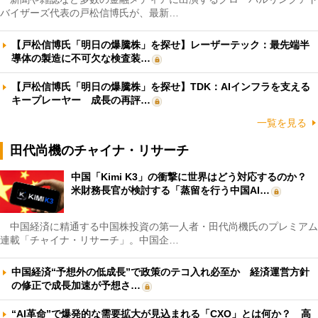
バイザーズ代表の戸松信博氏が、最新…
【戸松信博氏「明日の爆騰株」を探せ】レーザーテック：最先端半
導体の製造に不可欠な検査装…
【戸松信博氏「明日の爆騰株」を探せ】TDK：AIインフラを支える
キープレーヤー 成長の再評…
一覧を見る
田代尚機のチャイナ・リサーチ
中国「Kimi K3」の衝撃に世界はどう対応するのか？
米財務長官が検討する「蒸留を行う中国AI…
中国経済に精通する中国株投資の第一人者・田代尚機氏のプレミアム
連載「チャイナ・リサーチ」。中国企…
中国経済“予想外の低成長”で政策のテコ入れ必至か 経済運営方針
の修正で成長加速が予想さ…
“AI革命”で爆発的な需要拡大が見込まれる「CXO」とは何か？ 高