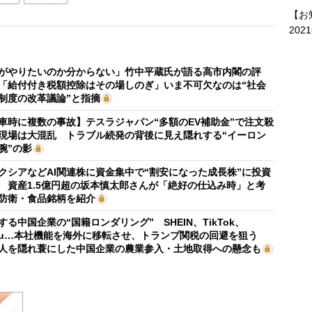
【お
202
がやりたいのか分からない」竹中平蔵氏が語る高市内閣の評
「給付付き税額控除はその場しのぎ」いま不可欠なのは“社会
制度の改革議論”と指摘
車時に複数の事故】テスラジャパン“多額のEV補助金”で注文殺
現場は大混乱 トラブル続発の背後に見え隠れする“イーロン
腕”の影
クシアなどAI関連株に資金集中で“割安になった成長株”に投資
 資産1.5億円超の坂本慎太郎さんが「絶好の仕込み時」と考
防衛・食品銘柄を紹介
する中国企業の“国籍ロンダリング” SHEIN、TikTok、
mu…本社機能を海外に移転させ、トランプ関税の回避を狙う
人を隠れ蓑にした中国企業の農業参入・土地取得への懸念も