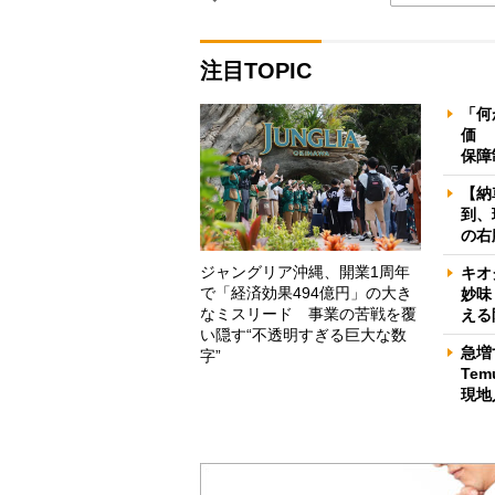
注目TOPIC
「何
価 
保障
【納
到、
の右
ジャングリア沖縄、開業1周年
キオ
で「経済効果494億円」の大き
妙味
なミスリード 事業の苦戦を覆
える
い隠す“不透明すぎる巨大な数
急増
字”
Te
現地