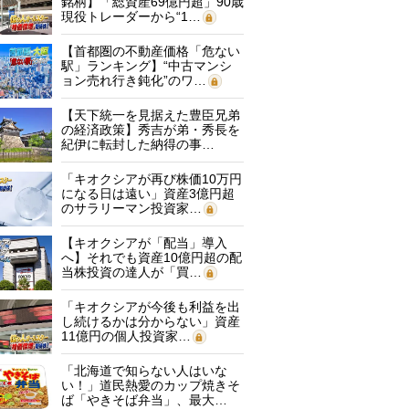
銘柄】「総資産69億円超」90歳
現役トレーダーから“1…
【首都圏の不動産価格「危ない
駅」ランキング】“中古マンシ
ョン売れ行き鈍化”のワ…
【天下統一を見据えた豊臣兄弟
の経済政策】秀吉が弟・秀長を
紀伊に転封した納得の事…
「キオクシアが再び株価10万円
になる日は遠い」資産3億円超
のサラリーマン投資家…
【キオクシアが「配当」導入
へ】それでも資産10億円超の配
当株投資の達人が「買…
「キオクシアが今後も利益を出
し続けるかは分からない」資産
11億円の個人投資家…
「北海道で知らない人はいな
い！」道民熱愛のカップ焼きそ
ば「やきそば弁当」、最大…