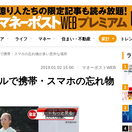
ア
ライフ
マネー
住まい・不動産
家計
トレ
で携帯・スマホの忘れ物が多い意外な場所
ラ
1
2019.01.02 15:00
マネーポストWEB
ルで携帯・スマホの忘れ物
2
3
もっと見る
arrow_forward_ios
4