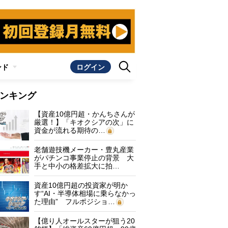
ンド
ログイン
ンキング
【資産10億円超・かんちさんが
厳選！】「キオクシアの次」に
資金が流れる期待の…
老舗遊技機メーカー・豊丸産業
がパチンコ事業停止の背景 大
手と中小の格差拡大に拍…
資産10億円超の投資家が明か
す“AI・半導体相場に乗らなかっ
た理由” フルポジショ…
【億り人オールスターが狙う20