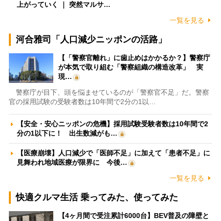
上がっていく ｜ 突然マルサ…
一覧を見る
河合雅司「人口減少ニッポンの活路」
【「警察官離れ」に歯止めはかかるか？】警察庁
が本気で取り組む「警察組織の構造改革」 実
現…
警察庁が目下、頭を悩ませているのが「警察官不足」だ。警察
官の採用試験の受験者数は10年間で2分の1以…
【安全・安心ニッポンの危機】採用試験受験者数は10年間で2
分の1以下に！ 出生数減がも…
【医療崩壊】人口減少で「医師不足」に加えて「患者不足」に
見舞われ地域医療が限界に 今後…
一覧を見る
快適クルマ生活 乗ってみた、使ってみた
【4ヶ月間で受注累計6000台】BEV普及の障壁と