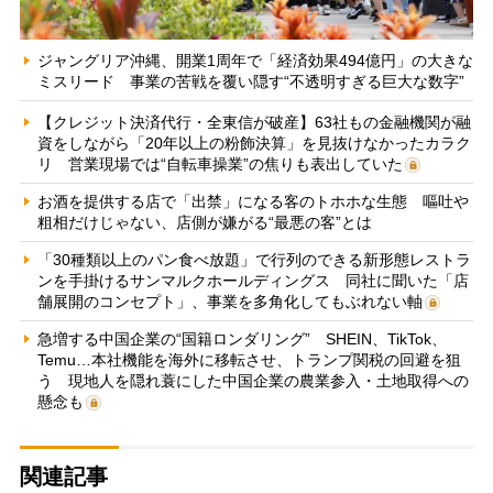
ジャングリア沖縄、開業1周年で「経済効果494億円」の大きな
ミスリード 事業の苦戦を覆い隠す“不透明すぎる巨大な数字”
【クレジット決済代行・全東信が破産】63社もの金融機関が融
資をしながら「20年以上の粉飾決算」を見抜けなかったカラク
リ 営業現場では“自転車操業”の焦りも表出していた
お酒を提供する店で「出禁」になる客のトホホな生態 嘔吐や
粗相だけじゃない、店側が嫌がる“最悪の客”とは
「30種類以上のパン食べ放題」で行列のできる新形態レストラ
ンを手掛けるサンマルクホールディングス 同社に聞いた「店
舗展開のコンセプト」、事業を多角化してもぶれない軸
急増する中国企業の“国籍ロンダリング” SHEIN、TikTok、
Temu…本社機能を海外に移転させ、トランプ関税の回避を狙
う 現地人を隠れ蓑にした中国企業の農業参入・土地取得への
懸念も
関連記事