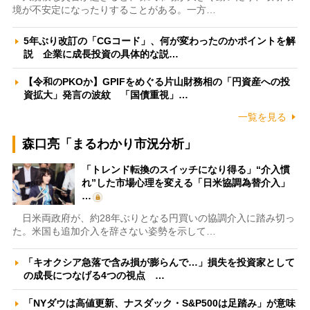
境が不安定になったりすることがある。一方…
5年ぶり改訂の「CGコード」、何が変わったのかポイントを解
説 企業に成長投資の具体的な説…
【令和のPKOか】GPIFをめぐる片山財務相の「円資産への投
資拡大」発言の波紋 「国債重視」…
一覧を見る
森口亮「まるわかり市況分析」
「トレンド転換のスイッチになり得る」“介入慣
れ”した市場心理を変える「日米協調為替介入」
…
日米両政府が、約28年ぶりとなる円買いの協調介入に踏み切っ
た。米国も追加介入を辞さない姿勢を示して…
「キオクシア急落で含み損が膨らんで…」損失を投資家として
の成長につなげる4つの視点 …
「NYダウは高値更新、ナスダック・S&P500は足踏み」が意味