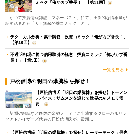
ミック「俺がカブ番長！」【第11回】
かつて投資情報雑誌「マネーポスト」にて、圧倒的な情報量が
詰め込まれた「天下無敵の株コミック」とし…
テクニカル分析・集中講義 投資コミック「俺がカブ番長！」
【第10回】
不透明相場に勝つ信用取引の極意 投資コミック「俺がカブ番
長！」【第9回】
一覧を見る
戸松信博の明日の爆騰株を探せ！
【戸松信博氏「明日の爆騰株」を探せ】トーメン
デバイス：サムスンを通じて世界のAIメモリ需
要…
新聞や雑誌など多数の金融メディアに出演するグローバルリン
クアドバイザーズ代表の戸松信博氏が、最新…
【戸松信博氏「明日の爆騰株」を探せ】レーザーテック：最先