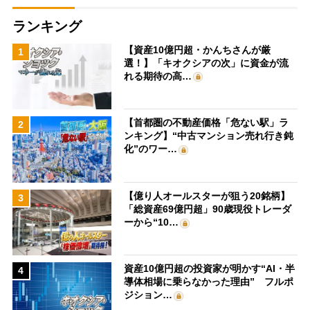
ランキング
【資産10億円超・かんちさんが厳
1
選！】「キオクシアの次」に資金が流
れる期待の高…
【首都圏の不動産価格「危ない駅」ラ
2
ンキング】“中古マンション売れ行き鈍
化”のワー…
【億り人オールスターが狙う20銘柄】
3
「総資産69億円超」90歳現役トレーダ
ーから“10…
資産10億円超の投資家が明かす“AI・半
4
導体相場に乗らなかった理由” フルポ
ジション…