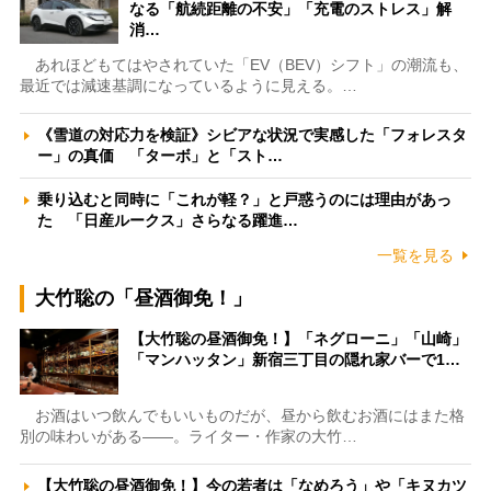
なる「航続距離の不安」「充電のストレス」解
消…
あれほどもてはやされていた「EV（BEV）シフト」の潮流も、
最近では減速基調になっているように見える。…
《雪道の対応力を検証》シビアな状況で実感した「フォレスタ
ー」の真価 「ターボ」と「スト…
乗り込むと同時に「これが軽？」と戸惑うのには理由があっ
た 「日産ルークス」さらなる躍進…
一覧を見る
大竹聡の「昼酒御免！」
【大竹聡の昼酒御免！】「ネグローニ」「山崎」
「マンハッタン」新宿三丁目の隠れ家バーで1…
お酒はいつ飲んでもいいものだが、昼から飲むお酒にはまた格
別の味わいがある――。ライター・作家の大竹…
【大竹聡の昼酒御免！】今の若者は「なめろう」や「キヌカツ