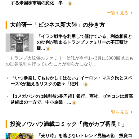
する米国株市場の変化 半…
一覧を見る
大前研一「ビジネス新大陸」の歩き方
「イラン戦争を利用して儲けている」利益相反と
の批判が強まるトランプファミリーの不正蓄財
疑…
トランプ大統領のファミリー信託が今年1～3月に3000回以上も
の証券取引を行っていたことが明らかになり…
「いつ暴発してもおかしくはない」イーロン・マスク氏とスペ
ースXが抱えるリスクの数々「絶対…
【3メガバンクは純利益5兆円超】銀行、商社、ゼネコンは最高
益続出の一方で、中小企業・…
一覧を見る
投資ノウハウ満載コミック「俺がカブ番長！」
「売り時」を逃さないトレンド見極め術 投資コ