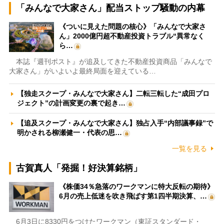
「みんなで大家さん」配当ストップ騒動の内幕
《ついに見えた問題の核心》「みんなで大家さ
ん」2000億円超不動産投資トラブル“異常なく
ら…
本誌『週刊ポスト』が追及してきた不動産投資商品「みんなで
大家さん」がいよいよ最終局面を迎えている…
【独走スクープ・みんなで大家さん】二転三転した“成田プロ
ジェクト”の計画変更の裏で起き…
【追及スクープ・みんなで大家さん】独占入手“内部議事録”で
明かされる柳瀬健一・代表の思…
一覧を見る
古賀真人「発掘！好決算銘柄」
《株価34％急落のワークマンに特大反転の期待》
6月の売上低迷を吹き飛ばす第1四半期決算、…
6月3日に8330円をつけたワークマン（東証スタンダード・