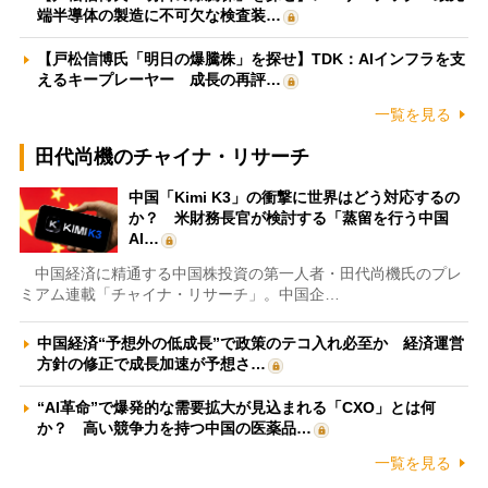
端半導体の製造に不可欠な検査装…
【戸松信博氏「明日の爆騰株」を探せ】TDK：AIインフラを支
えるキープレーヤー 成長の再評…
一覧を見る
田代尚機のチャイナ・リサーチ
中国「Kimi K3」の衝撃に世界はどう対応するの
か？ 米財務長官が検討する「蒸留を行う中国
AI…
中国経済に精通する中国株投資の第一人者・田代尚機氏のプレ
ミアム連載「チャイナ・リサーチ」。中国企…
中国経済“予想外の低成長”で政策のテコ入れ必至か 経済運営
方針の修正で成長加速が予想さ…
“AI革命”で爆発的な需要拡大が見込まれる「CXO」とは何
か？ 高い競争力を持つ中国の医薬品…
一覧を見る