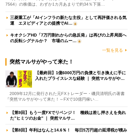
7564）の株価は、わずか1カ月あまりで約34％下落…
三菱重工が「AIインフラの新たな主役」として再評価される気
運 エヌビディアとの提携でAI…
キオクシアHD「7万円割れからの急反発」は再びの上昇局面へ
の反転シグナルか？ 市場のムー…
一覧を見る
突然マルサがやって来た！
【最終回】1億6000万円の負債と引き換えに手に
入れたプライスレスな経験 ｜ 突然マルサがや…
2009年12月に発行された元FXトレーダー・磯貝清明氏の著書
『突然マルサがやって来た！～FXで10億円稼い…
【第9回】もう一度FXでリベンジ！ 種銭は差し押さえを免れ
た”ヒミツのお金” ｜ 突然マルサ…
【第8回】年利はなんと14.6％！ 毎日5万円超の延滞税が積み