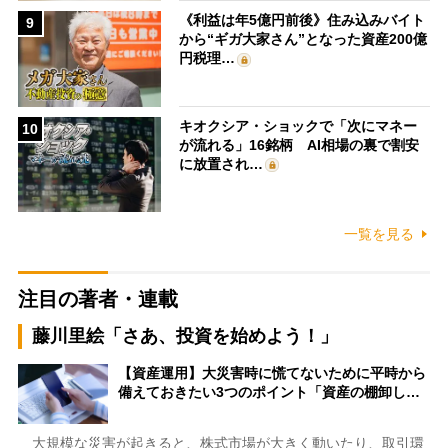
《利益は年5億円前後》住み込みバイト
9
から“ギガ大家さん”となった資産200億
円税理…
キオクシア・ショックで「次にマネー
10
が流れる」16銘柄 AI相場の裏で割安
に放置され…
一覧を見る
注目の著者・連載
藤川里絵「さあ、投資を始めよう！」
【資産運用】大災害時に慌てないために平時から
備えておきたい3つのポイント「資産の棚卸し…
大規模な災害が起きると、株式市場が大きく動いたり、取引環