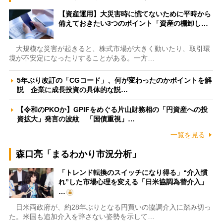
【資産運用】大災害時に慌てないために平時から
備えておきたい3つのポイント「資産の棚卸し…
大規模な災害が起きると、株式市場が大きく動いたり、取引環
境が不安定になったりすることがある。一方…
5年ぶり改訂の「CGコード」、何が変わったのかポイントを解
説 企業に成長投資の具体的な説…
【令和のPKOか】GPIFをめぐる片山財務相の「円資産への投
資拡大」発言の波紋 「国債重視」…
一覧を見る
森口亮「まるわかり市況分析」
「トレンド転換のスイッチになり得る」“介入慣
れ”した市場心理を変える「日米協調為替介入」
…
日米両政府が、約28年ぶりとなる円買いの協調介入に踏み切っ
た。米国も追加介入を辞さない姿勢を示して…