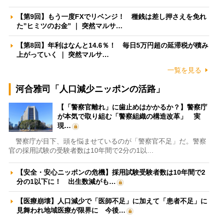
【第9回】もう一度FXでリベンジ！ 種銭は差し押さえを免れ
た”ヒミツのお金” ｜ 突然マルサ…
【第8回】年利はなんと14.6％！ 毎日5万円超の延滞税が積み
上がっていく ｜ 突然マルサ…
一覧を見る
河合雅司「人口減少ニッポンの活路」
【「警察官離れ」に歯止めはかかるか？】警察庁
が本気で取り組む「警察組織の構造改革」 実
現…
警察庁が目下、頭を悩ませているのが「警察官不足」だ。警察
官の採用試験の受験者数は10年間で2分の1以…
【安全・安心ニッポンの危機】採用試験受験者数は10年間で2
分の1以下に！ 出生数減がも…
【医療崩壊】人口減少で「医師不足」に加えて「患者不足」に
見舞われ地域医療が限界に 今後…