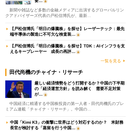
要…
新聞や雑誌など多数の金融メディアに出演するグローバルリン
クアドバイザーズ代表の戸松信博氏が、最新…
【戸松信博氏「明日の爆騰株」を探せ】レーザーテック：最先
端半導体の製造に不可欠な検査装…
【戸松信博氏「明日の爆騰株」を探せ】TDK：AIインフラを支
えるキープレーヤー 成長の再評…
一覧を見る
田代尚機のチャイナ・リサーチ
厳しい経済情勢をどう打開するか？中国の下半期
の「経済運営方針」を読み解く 需要不足対策
が…
中国経済に精通する中国株投資の第一人者・田代尚機氏のプレ
ミアム連載「チャイナ・リサーチ」。中国の…
中国「Kimi K3」の衝撃に世界はどう対応するのか？ 米財務
長官が検討する「蒸留を行う中国…