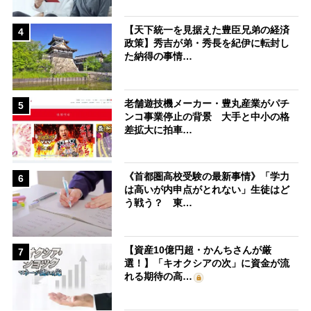
【天下統一を見据えた豊臣兄弟の経済
4
政策】秀吉が弟・秀長を紀伊に転封し
た納得の事情…
老舗遊技機メーカー・豊丸産業がパチ
5
ンコ事業停止の背景 大手と中小の格
差拡大に拍車…
《首都圏高校受験の最新事情》「学力
6
は高いが内申点がとれない」生徒はど
う戦う？ 東…
【資産10億円超・かんちさんが厳
7
選！】「キオクシアの次」に資金が流
れる期待の高…