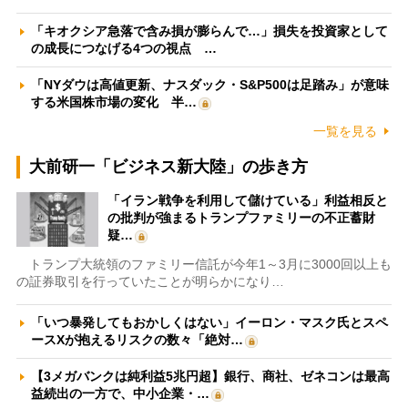
「キオクシア急落で含み損が膨らんで…」損失を投資家として
の成長につなげる4つの視点 …
「NYダウは高値更新、ナスダック・S&P500は足踏み」が意味
する米国株市場の変化 半…
一覧を見る
大前研一「ビジネス新大陸」の歩き方
「イラン戦争を利用して儲けている」利益相反と
の批判が強まるトランプファミリーの不正蓄財
疑…
トランプ大統領のファミリー信託が今年1～3月に3000回以上も
の証券取引を行っていたことが明らかになり…
「いつ暴発してもおかしくはない」イーロン・マスク氏とスペ
ースXが抱えるリスクの数々「絶対…
【3メガバンクは純利益5兆円超】銀行、商社、ゼネコンは最高
益続出の一方で、中小企業・…