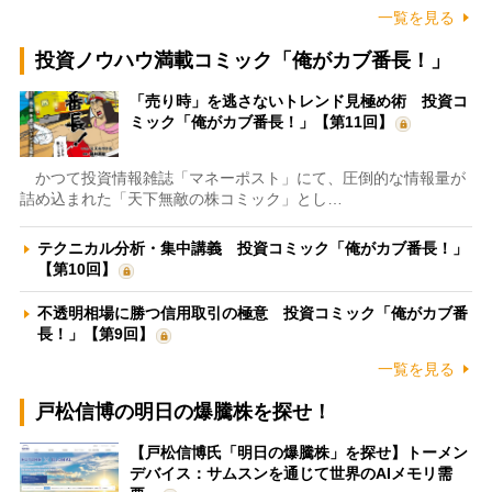
一覧を見る
投資ノウハウ満載コミック「俺がカブ番長！」
「売り時」を逃さないトレンド見極め術 投資コ
ミック「俺がカブ番長！」【第11回】
かつて投資情報雑誌「マネーポスト」にて、圧倒的な情報量が
詰め込まれた「天下無敵の株コミック」とし…
テクニカル分析・集中講義 投資コミック「俺がカブ番長！」
【第10回】
不透明相場に勝つ信用取引の極意 投資コミック「俺がカブ番
長！」【第9回】
一覧を見る
戸松信博の明日の爆騰株を探せ！
【戸松信博氏「明日の爆騰株」を探せ】トーメン
デバイス：サムスンを通じて世界のAIメモリ需