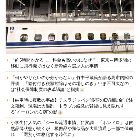
「約5時間かかるし、料金も高いのになぜ？」東京～博多間の
移動に飛行機ではなく新幹線を選ぶ人の事情
「何がやりたいのか分からない」竹中平蔵氏が語る高市内閣の
評価 「給付付き税額控除はその場しのぎ」いま不可欠なの
は“社会保障制度の改革議論”と指摘
【納車時に複数の事故】テスラジャパン“多額のEV補助金”で注
文殺到、現場は大混乱 トラブル続発の背後に見え隠れす
る“イーロンの右腕”の影
小学生に人気の「シール流通事情」に変調 「ボンドロ」は依
然品薄状態が続くが、模倣品や類似品が大量流通し一部で値崩
れ 「選別が本格化する時代に」