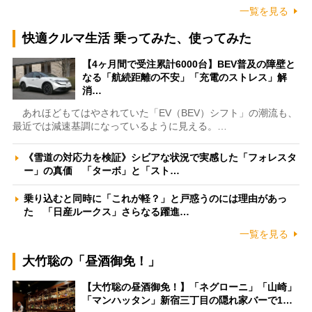
一覧を見る
快適クルマ生活 乗ってみた、使ってみた
【4ヶ月間で受注累計6000台】BEV普及の障壁と
なる「航続距離の不安」「充電のストレス」解
消…
あれほどもてはやされていた「EV（BEV）シフト」の潮流も、
最近では減速基調になっているように見える。…
《雪道の対応力を検証》シビアな状況で実感した「フォレスタ
ー」の真価 「ターボ」と「スト…
乗り込むと同時に「これが軽？」と戸惑うのには理由があっ
た 「日産ルークス」さらなる躍進…
一覧を見る
大竹聡の「昼酒御免！」
【大竹聡の昼酒御免！】「ネグローニ」「山崎」
「マンハッタン」新宿三丁目の隠れ家バーで1…