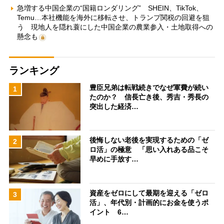
急増する中国企業の“国籍ロンダリング” SHEIN、TikTok、
Temu…本社機能を海外に移転させ、トランプ関税の回避を狙
う 現地人を隠れ蓑にした中国企業の農業参入・土地取得への
懸念も
ランキング
豊臣兄弟は転戦続きでなぜ軍費が続い
1
たのか？ 信長亡き後、秀吉・秀長の
突出した経済…
後悔しない老後を実現するための「ゼ
2
ロ活」の極意 「思い入れある品こそ
早めに手放す…
資産をゼロにして最期を迎える「ゼロ
3
活」、年代別・計画的にお金を使うポ
イント 6…