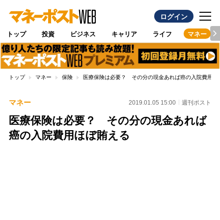
ログイン
トップ
投資
ビジネス
キャリア
ライフ
マネー
トップ
マネー
保険
医療保険は必要？ その分の現金あれば癌の入院費用ほ
マネー
2019.01.05 15:00
週刊ポスト
医療保険は必要？ その分の現金あれば
癌の入院費用ほぼ賄える
Loaded
:
100.00%
/
Unmute