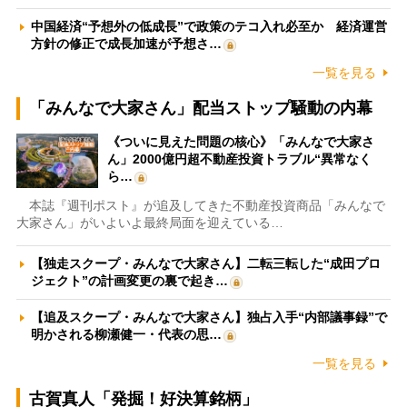
中国経済“予想外の低成長”で政策のテコ入れ必至か 経済運営
方針の修正で成長加速が予想さ…
一覧を見る
「みんなで大家さん」配当ストップ騒動の内幕
《ついに見えた問題の核心》「みんなで大家さ
ん」2000億円超不動産投資トラブル“異常なく
ら…
本誌『週刊ポスト』が追及してきた不動産投資商品「みんなで
大家さん」がいよいよ最終局面を迎えている…
【独走スクープ・みんなで大家さん】二転三転した“成田プロ
ジェクト”の計画変更の裏で起き…
【追及スクープ・みんなで大家さん】独占入手“内部議事録”で
明かされる柳瀬健一・代表の思…
一覧を見る
古賀真人「発掘！好決算銘柄」