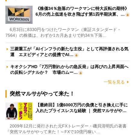
《株価34％急落のワークマンに特大反転の期待》
6月の売上低迷を吹き飛ばす第1四半期決算、…
6月3日に8330円をつけたワークマン（東証スタンダード・
7564）の株価は、わずか1カ月あまりで約34％下落…
三菱重工が「AIインフラの新たな主役」として再評価される気
運 エヌビディアとの提携でAI…
キオクシアHD「7万円割れからの急反発」は再びの上昇局面へ
の反転シグナルか？ 市場のムー…
一覧を見る
突然マルサがやって来た！
【最終回】1億6000万円の負債と引き換えに手に
入れたプライスレスな経験 ｜ 突然マルサがや…
2009年12月に発行された元FXトレーダー・磯貝清明氏の著書
『突然マルサがやって来た！～FXで10億円稼い…