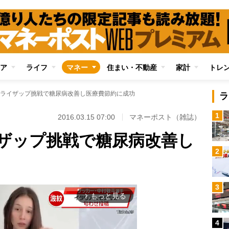
ア
ライフ
マネー
住まい・不動産
家計
トレ
ライザップ挑戦で糖尿病改善し医療費節約に成功
ラ
1
2016.03.15 07:00
マネーポスト（雑誌）
ザップ挑戦で糖尿病改善し
2
3
もっと見る
arrow_forward_ios
4