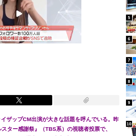
5
6
7
Mute
8
9
イザップCM出演が大きな話題を呼んでいる。昨
10
ルスター感謝祭』（TBS系）の視聴者投票で、