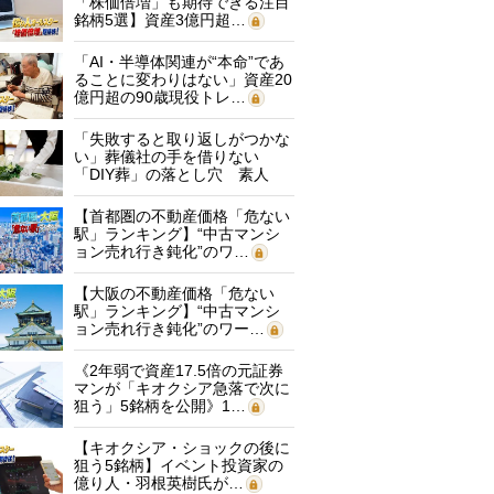
「株価倍増」も期待できる注目
銘柄5選】資産3億円超…
「AI・半導体関連が“本命”であ
ることに変わりはない」資産20
億円超の90歳現役トレ…
「失敗すると取り返しがつかな
い」葬儀社の手を借りない
「DIY葬」の落とし穴 素人
に…
【首都圏の不動産価格「危ない
駅」ランキング】“中古マンシ
ョン売れ行き鈍化”のワ…
【大阪の不動産価格「危ない
駅」ランキング】“中古マンシ
ョン売れ行き鈍化”のワー…
《2年弱で資産17.5倍の元証券
マンが「キオクシア急落で次に
狙う」5銘柄を公開》1…
【キオクシア・ショックの後に
狙う5銘柄】イベント投資家の
億り人・羽根英樹氏が…