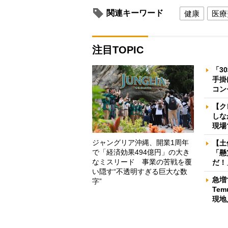
関連キーワード
健康
医療
注目TOPIC
「3
手掛
コン
【ク
しな
現場
ジャングリア沖縄、開業1周年
【土
で「経済効果494億円」の大き
「懸
なミスリード 事業の苦戦を覆
だ！
い隠す“不透明すぎる巨大な数
急増
字”
Te
現地