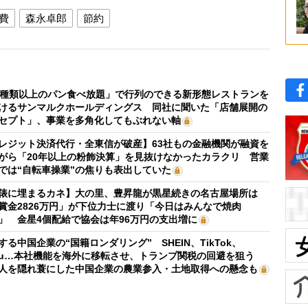
費
森永卓郎
節約
0種類以上のパン食べ放題」で行列のできる新形態レストランを
けるサンマルクホールディングス 同社に聞いた「店舗展開の
セプト」、事業を多角化してもぶれない軸
レジット決済代行・全東信が破産】63社もの金融機関が融資を
がら「20年以上の粉飾決算」を見抜けなかったカラクリ 営業
では“自転車操業”の焦りも表出していた
俵に埋まるカネ】大の里、豊昇龍が黒星続きの名古屋場所は
賞金2826万円」が下位力士に渡り「今日はみんなで焼肉
」 金星4個配給で協会は年96万円の支出増に
する中国企業の“国籍ロンダリング” SHEIN、TikTok、
mu…本社機能を海外に移転させ、トランプ関税の回避を狙う
人を隠れ蓑にした中国企業の農業参入・土地取得への懸念も