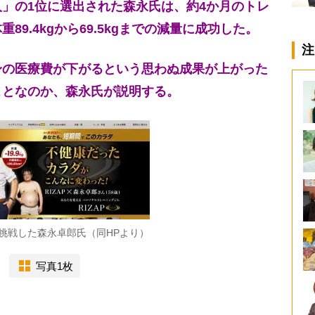
」の1位に選出された森永氏は、約4か月のトレ
9.4kgから69.5kgまでの減量に成功した。
注
身の医療費が下がるという思わぬ成果が上がった
ことなのか、森永氏が説明する。
挑戦した森永卓郎氏（同HPより）
写真1枚