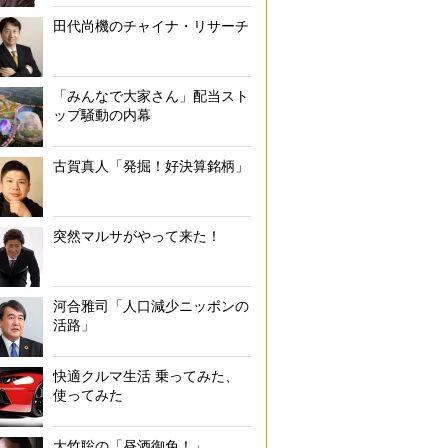
田代尚機のチャイナ・リサーチ
「みんなで大家さん」配当スト
ップ騒動の内幕
古賀真人「発掘！好決算銘柄」
突然マルサがやって来た！
河合雅司「人口減少ニッポンの
活路」
快適クルマ生活 乗ってみた、
使ってみた
大竹聡の「昼酒御免！」