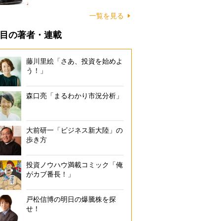
一覧を見る
目の著者・連載
藤川里絵「さあ、投資を始めよ
う！」
森口亮「まるわかり市況分析」
大前研一「ビジネス新大陸」の
歩き方
投資ノウハウ満載コミック「俺
がカブ番長！」
戸松信博の明日の爆騰株を探
せ！