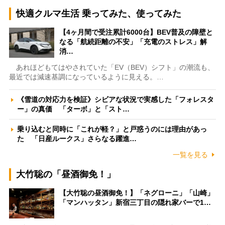
快適クルマ生活 乗ってみた、使ってみた
【4ヶ月間で受注累計6000台】BEV普及の障壁と
なる「航続距離の不安」「充電のストレス」解
消…
あれほどもてはやされていた「EV（BEV）シフト」の潮流も、
最近では減速基調になっているように見える。…
《雪道の対応力を検証》シビアな状況で実感した「フォレスタ
ー」の真価 「ターボ」と「スト…
乗り込むと同時に「これが軽？」と戸惑うのには理由があっ
た 「日産ルークス」さらなる躍進…
一覧を見る
大竹聡の「昼酒御免！」
【大竹聡の昼酒御免！】「ネグローニ」「山崎」
「マンハッタン」新宿三丁目の隠れ家バーで1…