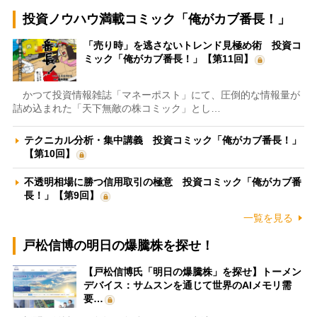
投資ノウハウ満載コミック「俺がカブ番長！」
「売り時」を逃さないトレンド見極め術 投資コ
ミック「俺がカブ番長！」【第11回】
かつて投資情報雑誌「マネーポスト」にて、圧倒的な情報量が
詰め込まれた「天下無敵の株コミック」とし…
テクニカル分析・集中講義 投資コミック「俺がカブ番長！」
【第10回】
不透明相場に勝つ信用取引の極意 投資コミック「俺がカブ番
長！」【第9回】
一覧を見る
戸松信博の明日の爆騰株を探せ！
【戸松信博氏「明日の爆騰株」を探せ】トーメン
デバイス：サムスンを通じて世界のAIメモリ需
要…