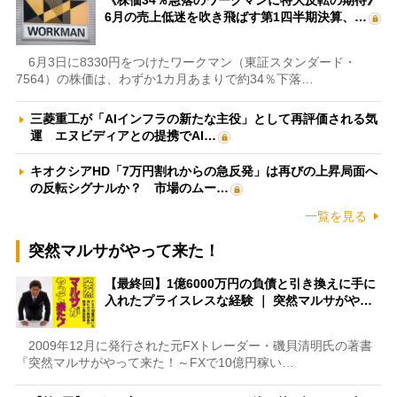
6月の売上低迷を吹き飛ばす第1四半期決算、…
6月3日に8330円をつけたワークマン（東証スタンダード・
7564）の株価は、わずか1カ月あまりで約34％下落…
三菱重工が「AIインフラの新たな主役」として再評価される気
運 エヌビディアとの提携でAI…
キオクシアHD「7万円割れからの急反発」は再びの上昇局面へ
の反転シグナルか？ 市場のムー…
一覧を見る
突然マルサがやって来た！
【最終回】1億6000万円の負債と引き換えに手に
入れたプライスレスな経験 ｜ 突然マルサがや…
2009年12月に発行された元FXトレーダー・磯貝清明氏の著書
『突然マルサがやって来た！～FXで10億円稼い…