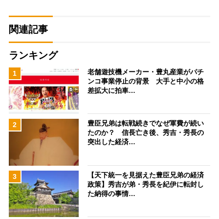
関連記事
ランキング
老舗遊技機メーカー・豊丸産業がパチ
1
ンコ事業停止の背景 大手と中小の格
差拡大に拍車…
豊臣兄弟は転戦続きでなぜ軍費が続い
2
たのか？ 信長亡き後、秀吉・秀長の
突出した経済…
【天下統一を見据えた豊臣兄弟の経済
3
政策】秀吉が弟・秀長を紀伊に転封し
た納得の事情…