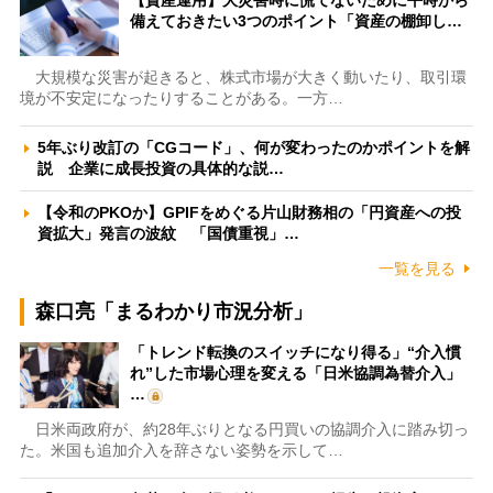
備えておきたい3つのポイント「資産の棚卸し…
大規模な災害が起きると、株式市場が大きく動いたり、取引環
境が不安定になったりすることがある。一方…
5年ぶり改訂の「CGコード」、何が変わったのかポイントを解
説 企業に成長投資の具体的な説…
【令和のPKOか】GPIFをめぐる片山財務相の「円資産への投
資拡大」発言の波紋 「国債重視」…
一覧を見る
森口亮「まるわかり市況分析」
「トレンド転換のスイッチになり得る」“介入慣
れ”した市場心理を変える「日米協調為替介入」
…
日米両政府が、約28年ぶりとなる円買いの協調介入に踏み切っ
た。米国も追加介入を辞さない姿勢を示して…