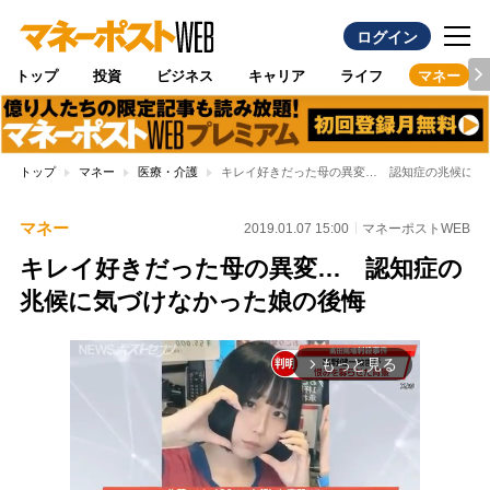
ログイン
トップ
投資
ビジネス
キャリア
ライフ
マネー
トップ
マネー
医療・介護
キレイ好きだった母の異変… 認知症の兆候に気
マネー
2019.01.07 15:00
マネーポストWEB
キレイ好きだった母の異変… 認知症の
兆候に気づけなかった娘の後悔
もっと見る
arrow_forward_ios