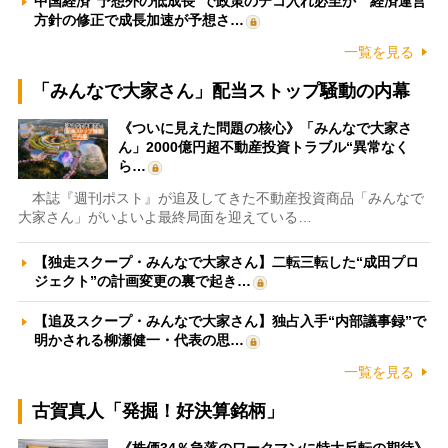
中国経済“予想外の低成長”で政策のテコ入れ必至か 経済運営
方針の修正で成長加速が予想さ…
一覧を見る
「みんなで大家さん」配当ストップ騒動の内幕
《ついに見えた問題の核心》「みんなで大家さ
ん」2000億円超不動産投資トラブル“異常なく
ら…
本誌『週刊ポスト』が追及してきた不動産投資商品「みんなで
大家さん」がいよいよ最終局面を迎えている…
【独走スクープ・みんなで大家さん】二転三転した“成田プロ
ジェクト”の計画変更の裏で起き…
【追及スクープ・みんなで大家さん】独占入手“内部議事録”で
明かされる柳瀬健一・代表の思…
一覧を見る
古賀真人「発掘！好決算銘柄」
《株価34％急落のワークマンに特大反転の期待》