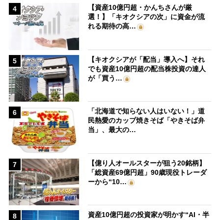
【資産10億円超・かんちさんが厳
4
選！】「キオクシアの次」に資金が流
れる期待の高…
【キオクシアが「配当」導入へ】それ
5
でも資産10億円超の配当株投資の達人
が「買う…
「北海道で知らない人はいない！」道
6
民熱愛のカップ焼きそば「やきそば弁
当」、最大の…
【億り人オールスターが狙う20銘柄】
7
「総資産69億円超」90歳現役トレーダ
ーから“10…
資産10億円超の投資家が明かす“AI・半
8