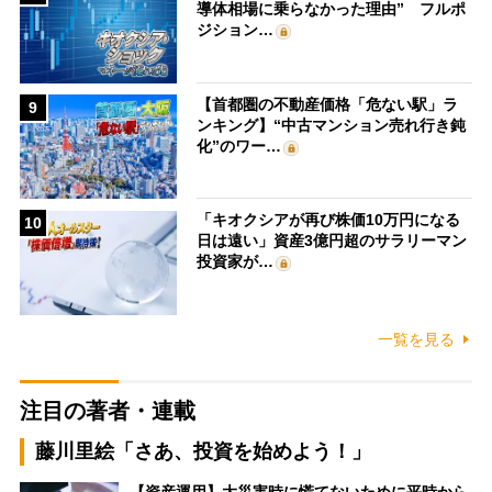
導体相場に乗らなかった理由” フルポ
ジション…
【首都圏の不動産価格「危ない駅」ラ
9
ンキング】“中古マンション売れ行き鈍
化”のワー…
「キオクシアが再び株価10万円になる
10
日は遠い」資産3億円超のサラリーマン
投資家が…
一覧を見る
注目の著者・連載
藤川里絵「さあ、投資を始めよう！」
【資産運用】大災害時に慌てないために平時から