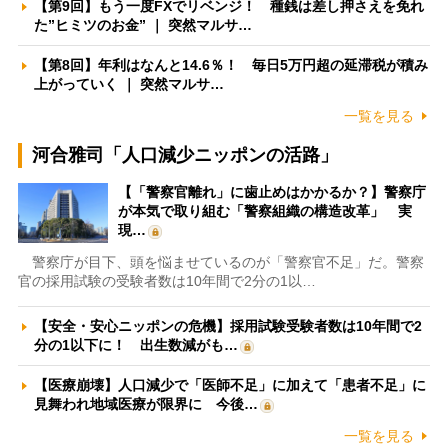
【第9回】もう一度FXでリベンジ！ 種銭は差し押さえを免れ
た”ヒミツのお金” ｜ 突然マルサ…
【第8回】年利はなんと14.6％！ 毎日5万円超の延滞税が積み
上がっていく ｜ 突然マルサ…
一覧を見る
河合雅司「人口減少ニッポンの活路」
【「警察官離れ」に歯止めはかかるか？】警察庁
が本気で取り組む「警察組織の構造改革」 実
現…
警察庁が目下、頭を悩ませているのが「警察官不足」だ。警察
官の採用試験の受験者数は10年間で2分の1以…
【安全・安心ニッポンの危機】採用試験受験者数は10年間で2
分の1以下に！ 出生数減がも…
【医療崩壊】人口減少で「医師不足」に加えて「患者不足」に
見舞われ地域医療が限界に 今後…
一覧を見る