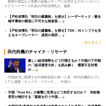
新聞や雑誌など多数の金融メディアに出演するグローバルリン
クアドバイザーズ代表の戸松信博氏が、最新…
【戸松信博氏「明日の爆騰株」を探せ】レーザーテック：最先
端半導体の製造に不可欠な検査装…
【戸松信博氏「明日の爆騰株」を探せ】TDK：AIインフラを支
えるキープレーヤー 成長の再評…
一覧を見る
田代尚機のチャイナ・リサーチ
厳しい経済情勢をどう打開するか？中国の下半期
の「経済運営方針」を読み解く 需要不足対策
が…
中国経済に精通する中国株投資の第一人者・田代尚機氏のプレ
ミアム連載「チャイナ・リサーチ」。中国の…
中国「Kimi K3」の衝撃に世界はどう対応するのか？ 米財務
長官が検討する「蒸留を行う中国…