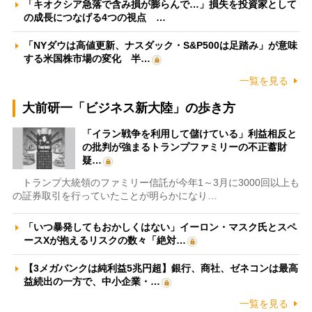
「キオクシア急落で含み損が膨らんで…」損失を投資家として
の成長につなげる4つの視点 …
「NYダウは高値更新、ナスダック・S&P500は足踏み」が意味
する米国株市場の変化 半…
一覧を見る
大前研一「ビジネス新大陸」の歩き方
「イラン戦争を利用して儲けている」利益相反と
の批判が強まるトランプファミリーの不正蓄財
疑…
トランプ大統領のファミリー信託が今年1～3月に3000回以上も
の証券取引を行っていたことが明らかになり…
「いつ暴発してもおかしくはない」イーロン・マスク氏とスペ
ースXが抱えるリスクの数々「絶対…
【3メガバンクは純利益5兆円超】銀行、商社、ゼネコンは最高
益続出の一方で、中小企業・…
一覧を見る