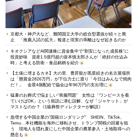
京都大・神戸大など、難関国立大学の総合型選抜が続々と廃
止 「推薦入試の拡大」報道と現実の乖離はなぜ起きるのか
キオクシアなどAI関連株に資金集中で“割安になった成長株”に
投資妙味 資産1.5億円超の坂本慎太郎さんが「絶好の仕込み
時」と考える防衛・食品銘柄を紹介
【土俵に埋まるカネ】大の里、豊昇龍が黒星続きの名古屋場所
は「懸賞金2826万円」が下位力士に渡り「今日はみんなで焼肉
だ！」 金星4個配給で協会は年96万円の支出増に
猛暑のお葬式で悩ましい“喪服問題” 女性は「ワンピースを着
ていけばOK」という俗説に潜む誤解、なぜ「ジャケット」が
マストなのか？《1級葬祭ディレクターが解説》
急増する中国企業の“国籍ロンダリング” SHEIN、TikTok、
Temu…本社機能を海外に移転させ、トランプ関税の回避を狙
う 現地人を隠れ蓑にした中国企業の農業参入・土地取得への
懸念も