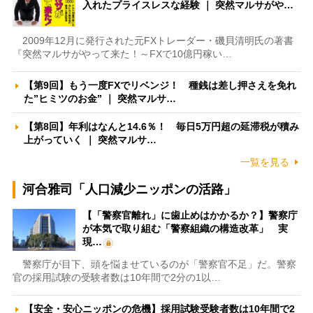
入れたプライスレスな経験 ｜ 突然マルサがや…
2009年12月に発行された元FXトレーダー・磯貝清明氏の著書
『突然マルサがやって来た！～FXで10億円稼い…
【第9回】もう一度FXでリベンジ！ 種銭は差し押さえを免れ
た”ヒミツのお金” ｜ 突然マルサ…
【第8回】年利はなんと14.6％！ 毎日5万円超の延滞税が積み
上がっていく ｜ 突然マルサ…
一覧を見る
河合雅司「人口減少ニッポンの活路」
【「警察官離れ」に歯止めはかかるか？】警察庁
が本気で取り組む「警察組織の構造改革」 実
現…
警察庁が目下、頭を悩ませているのが「警察官不足」だ。警察
官の採用試験の受験者数は10年間で2分の1以…
【安全・安心ニッポンの危機】採用試験受験者数は10年間で2