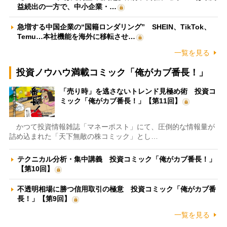
益続出の一方で、中小企業・…
急増する中国企業の“国籍ロンダリング” SHEIN、TikTok、
Temu…本社機能を海外に移転させ…
一覧を見る
投資ノウハウ満載コミック「俺がカブ番長！」
「売り時」を逃さないトレンド見極め術 投資コ
ミック「俺がカブ番長！」【第11回】
かつて投資情報雑誌「マネーポスト」にて、圧倒的な情報量が
詰め込まれた「天下無敵の株コミック」とし…
テクニカル分析・集中講義 投資コミック「俺がカブ番長！」
【第10回】
不透明相場に勝つ信用取引の極意 投資コミック「俺がカブ番
長！」【第9回】
一覧を見る