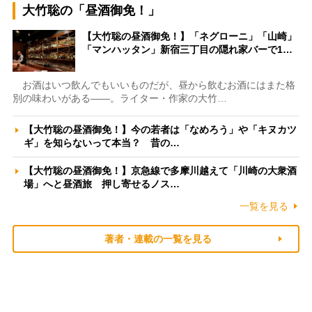
大竹聡の「昼酒御免！」
【大竹聡の昼酒御免！】「ネグローニ」「山崎」
「マンハッタン」新宿三丁目の隠れ家バーで1…
お酒はいつ飲んでもいいものだが、昼から飲むお酒にはまた格
別の味わいがある――。ライター・作家の大竹…
【大竹聡の昼酒御免！】今の若者は「なめろう」や「キヌカツ
ギ」を知らないって本当？ 昔の…
【大竹聡の昼酒御免！】京急線で多摩川越えて「川崎の大衆酒
場」へと昼酒旅 押し寄せるノス…
一覧を見る
著者・連載の一覧を見る