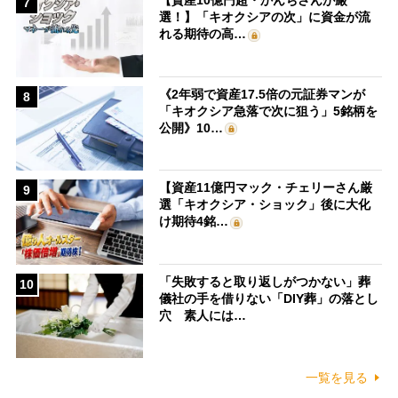
【資産10億円超・かんちさんが厳
7
選！】「キオクシアの次」に資金が流
れる期待の高…
《2年弱で資産17.5倍の元証券マンが
8
「キオクシア急落で次に狙う」5銘柄を
公開》10…
【資産11億円マック・チェリーさん厳
9
選「キオクシア・ショック」後に大化
け期待4銘…
「失敗すると取り返しがつかない」葬
10
儀社の手を借りない「DIY葬」の落とし
穴 素人には…
一覧を見る