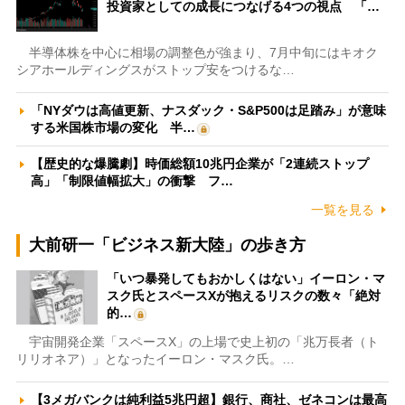
投資家としての成長につなげる4つの視点 「…
半導体株を中心に相場の調整色が強まり、7月中旬にはキオク
シアホールディングスがストップ安をつけるな…
「NYダウは高値更新、ナスダック・S&P500は足踏み」が意味
する米国株市場の変化 半…
【歴史的な爆騰劇】時価総額10兆円企業が「2連続ストップ
高」「制限値幅拡大」の衝撃 フ…
一覧を見る
大前研一「ビジネス新大陸」の歩き方
「いつ暴発してもおかしくはない」イーロン・マ
スク氏とスペースXが抱えるリスクの数々「絶対
的…
宇宙開発企業「スペースX」の上場で史上初の「兆万長者（ト
リリオネア）」となったイーロン・マスク氏。…
【3メガバンクは純利益5兆円超】銀行、商社、ゼネコンは最高