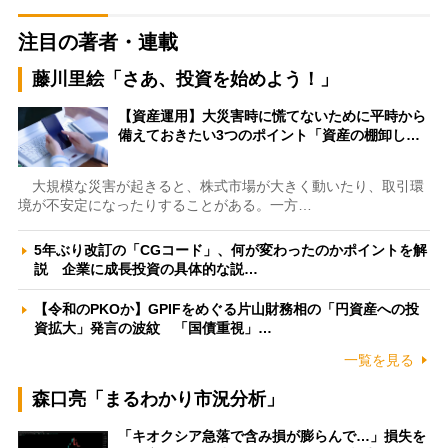
注目の著者・連載
藤川里絵「さあ、投資を始めよう！」
【資産運用】大災害時に慌てないために平時から
備えておきたい3つのポイント「資産の棚卸し…
大規模な災害が起きると、株式市場が大きく動いたり、取引環
境が不安定になったりすることがある。一方…
5年ぶり改訂の「CGコード」、何が変わったのかポイントを解
説 企業に成長投資の具体的な説…
【令和のPKOか】GPIFをめぐる片山財務相の「円資産への投
資拡大」発言の波紋 「国債重視」…
一覧を見る
森口亮「まるわかり市況分析」
「キオクシア急落で含み損が膨らんで…」損失を