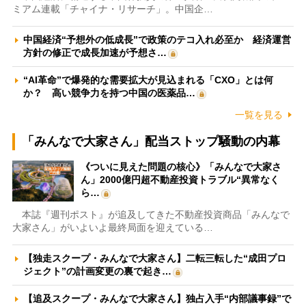
ミアム連載「チャイナ・リサーチ」。中国企…
中国経済“予想外の低成長”で政策のテコ入れ必至か 経済運営
方針の修正で成長加速が予想さ…
“AI革命”で爆発的な需要拡大が見込まれる「CXO」とは何
か？ 高い競争力を持つ中国の医薬品…
一覧を見る
「みんなで大家さん」配当ストップ騒動の内幕
《ついに見えた問題の核心》「みんなで大家さ
ん」2000億円超不動産投資トラブル“異常なく
ら…
本誌『週刊ポスト』が追及してきた不動産投資商品「みんなで
大家さん」がいよいよ最終局面を迎えている…
【独走スクープ・みんなで大家さん】二転三転した“成田プロ
ジェクト”の計画変更の裏で起き…
【追及スクープ・みんなで大家さん】独占入手“内部議事録”で