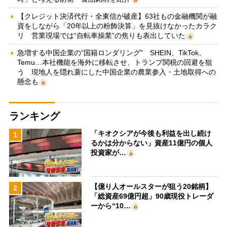
【クレジット決済代行・全東信が破産】63社もの金融機関が融
資をしながら「20年以上の粉飾決算」を見抜けなかったカラク
リ 営業現場では“自転車操業”の焦りも表出していた
急増する中国企業の“国籍ロンダリング” SHEIN、TikTok、
Temu…本社機能を海外に移転させ、トランプ関税の回避を狙
う 現地人を隠れ蓑にした中国企業の農業参入・土地取得への
懸念も
ランキング
「キオクシアが今後も利益を出し続け
1
るかは分からない」資産11億円の個人
投資家が…
【億り人オールスターが狙う20銘柄】
2
「総資産69億円超」90歳現役トレーダ
ーから“10…