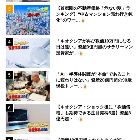
【首都圏の不動産価格「危ない駅」ラ
3
ンキング】“中古マンション売れ行き鈍
化”のワー…
「キオクシアが再び株価10万円になる
4
日は遠い」資産3億円超のサラリーマン
投資家が…
「AI・半導体関連が“本命”であること
5
に変わりはない」資産20億円超の90歳
現役トレー…
【キオクシア・ショック後に「株価倍
6
増」も期待できる注目銘柄5選】資産3
億円超・…