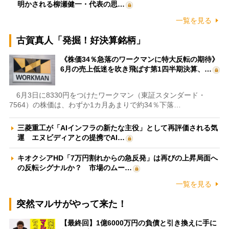
明かされる柳瀬健一・代表の思…
一覧を見る
古賀真人「発掘！好決算銘柄」
《株価34％急落のワークマンに特大反転の期待》
6月の売上低迷を吹き飛ばす第1四半期決算、…
6月3日に8330円をつけたワークマン（東証スタンダード・
7564）の株価は、わずか1カ月あまりで約34％下落…
三菱重工が「AIインフラの新たな主役」として再評価される気
運 エヌビディアとの提携でAI…
キオクシアHD「7万円割れからの急反発」は再びの上昇局面へ
の反転シグナルか？ 市場のムー…
一覧を見る
突然マルサがやって来た！
【最終回】1億6000万円の負債と引き換えに手に