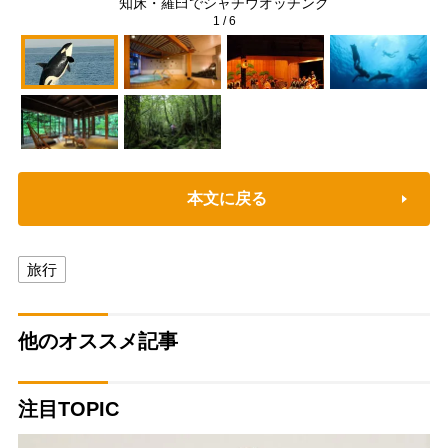
知床・羅臼でシャチウオッチング
1
/
6
本文に戻る
旅行
他のオススメ記事
注目TOPIC