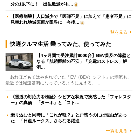
分の1以下に！ 出生数減がも…
【医療崩壊】人口減少で「医師不足」に加えて「患者不足」に
見舞われ地域医療が限界に 今後…
一覧を見る
快適クルマ生活 乗ってみた、使ってみた
【4ヶ月間で受注累計6000台】BEV普及の障壁と
なる「航続距離の不安」「充電のストレス」解
消…
あれほどもてはやされていた「EV（BEV）シフト」の潮流も、
最近では減速基調になっているように見える。…
《雪道の対応力を検証》シビアな状況で実感した「フォレスタ
ー」の真価 「ターボ」と「スト…
乗り込むと同時に「これが軽？」と戸惑うのには理由があっ
た 「日産ルークス」さらなる躍進…
一覧を見る