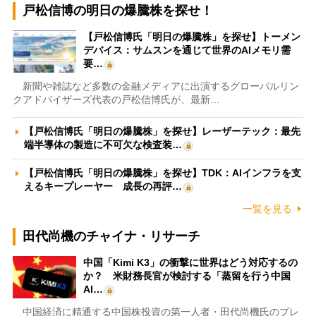
戸松信博の明日の爆騰株を探せ！
【戸松信博氏「明日の爆騰株」を探せ】トーメン
デバイス：サムスンを通じて世界のAIメモリ需
要…
新聞や雑誌など多数の金融メディアに出演するグローバルリン
クアドバイザーズ代表の戸松信博氏が、最新…
【戸松信博氏「明日の爆騰株」を探せ】レーザーテック：最先
端半導体の製造に不可欠な検査装…
【戸松信博氏「明日の爆騰株」を探せ】TDK：AIインフラを支
えるキープレーヤー 成長の再評…
一覧を見る
田代尚機のチャイナ・リサーチ
中国「Kimi K3」の衝撃に世界はどう対応するの
か？ 米財務長官が検討する「蒸留を行う中国
AI…
中国経済に精通する中国株投資の第一人者・田代尚機氏のプレ