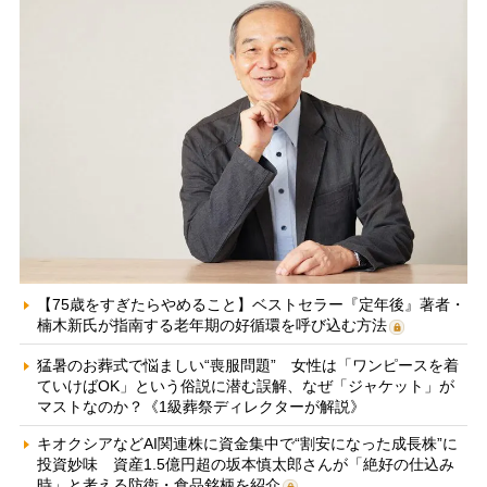
【75歳をすぎたらやめること】ベストセラー『定年後』著者・
楠木新氏が指南する老年期の好循環を呼び込む方法
猛暑のお葬式で悩ましい“喪服問題” 女性は「ワンピースを着
ていけばOK」という俗説に潜む誤解、なぜ「ジャケット」が
マストなのか？《1級葬祭ディレクターが解説》
キオクシアなどAI関連株に資金集中で“割安になった成長株”に
投資妙味 資産1.5億円超の坂本慎太郎さんが「絶好の仕込み
時」と考える防衛・食品銘柄を紹介