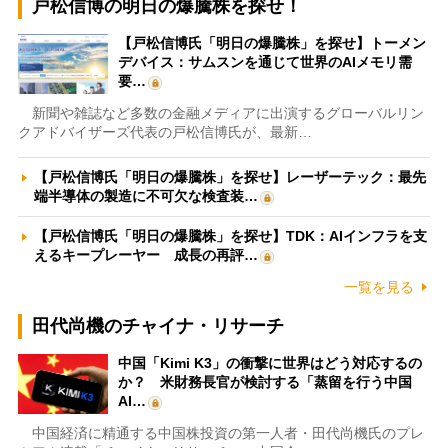
戸松信博の明日の爆騰株を探せ！
【戸松信博氏「明日の爆騰株」を探せ】トーメン
デバイス：サムスンを通じて世界のAIメモリ需
要…
新聞や雑誌など多数の金融メディアに出演するグローバルリン
クアドバイザーズ代表の戸松信博氏が、最新…
【戸松信博氏「明日の爆騰株」を探せ】レーザーテック：最先
端半導体の製造に不可欠な検査装…
【戸松信博氏「明日の爆騰株」を探せ】TDK：AIインフラを支
えるキープレーヤー 成長の再評…
一覧を見る
田代尚機のチャイナ・リサーチ
中国「Kimi K3」の衝撃に世界はどう対応するの
か？ 米財務長官が検討する「蒸留を行う中国
AI…
中国経済に精通する中国株投資の第一人者・田代尚機氏のプレ