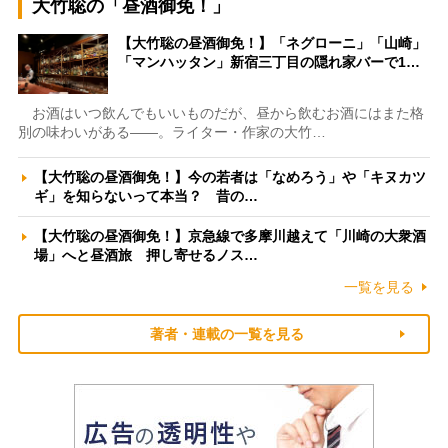
大竹聡の「昼酒御免！」
【大竹聡の昼酒御免！】「ネグローニ」「山崎」
「マンハッタン」新宿三丁目の隠れ家バーで1…
お酒はいつ飲んでもいいものだが、昼から飲むお酒にはまた格
別の味わいがある――。ライター・作家の大竹…
【大竹聡の昼酒御免！】今の若者は「なめろう」や「キヌカツ
ギ」を知らないって本当？ 昔の…
【大竹聡の昼酒御免！】京急線で多摩川越えて「川崎の大衆酒
場」へと昼酒旅 押し寄せるノス…
一覧を見る
著者・連載の一覧を見る