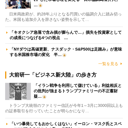
…
日米両政府が、約28年ぶりとなる円買いの協調介入に踏み切っ
た。米国も追加介入を辞さない姿勢を示して…
「キオクシア急落で含み損が膨らんで…」損失を投資家として
の成長につなげる4つの視点 …
「NYダウは高値更新、ナスダック・S&P500は足踏み」が意味
する米国株市場の変化 半…
一覧を見る
大前研一「ビジネス新大陸」の歩き方
「イラン戦争を利用して儲けている」利益相反と
の批判が強まるトランプファミリーの不正蓄財
疑…
トランプ大統領のファミリー信託が今年1～3月に3000回以上も
の証券取引を行っていたことが明らかになり…
「いつ暴発してもおかしくはない」イーロン・マスク氏とスペ