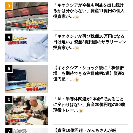
「キオクシアが今後も利益を出し続け
3
るかは分からない」資産11億円の個人
投資家が…
「キオクシアが再び株価10万円になる
4
日は遠い」資産3億円超のサラリーマン
投資家が…
【キオクシア・ショック後に「株価倍
5
増」も期待できる注目銘柄5選】資産3
億円超・…
「AI・半導体関連が“本命”であること
6
に変わりはない」資産20億円超の90歳
現役トレー…
【資産10億円超・かんちさんが厳
7