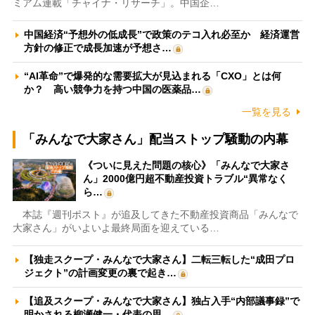
ミアム連載「チャイナ・リサーチ」。中国企…
中国経済“予想外の低成長”で政策のテコ入れ必至か 経済運営
方針の修正で成長加速が予想さ…
“AI革命”で爆発的な需要拡大が見込まれる「CXO」とは何
か？ 高い競争力を持つ中国の医薬品…
一覧を見る
「みんなで大家さん」配当ストップ騒動の内幕
《ついに見えた問題の核心》「みんなで大家さ
ん」2000億円超不動産投資トラブル“異常なく
ら…
本誌『週刊ポスト』が追及してきた不動産投資商品「みんなで
大家さん」がいよいよ最終局面を迎えている…
【独走スクープ・みんなで大家さん】二転三転した“成田プロ
ジェクト”の計画変更の裏で起き…
【追及スクープ・みんなで大家さん】独占入手“内部議事録”で
明かされる柳瀬健一・代表の思…