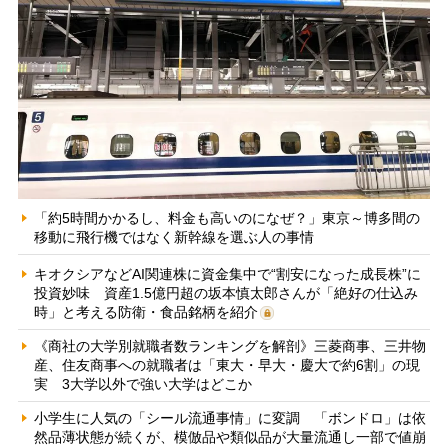
「約5時間かかるし、料金も高いのになぜ？」東京～博多間の
移動に飛行機ではなく新幹線を選ぶ人の事情
キオクシアなどAI関連株に資金集中で“割安になった成長株”に
投資妙味 資産1.5億円超の坂本慎太郎さんが「絶好の仕込み
時」と考える防衛・食品銘柄を紹介
《商社の大学別就職者数ランキングを解剖》三菱商事、三井物
産、住友商事への就職者は「東大・早大・慶大で約6割」の現
実 3大学以外で強い大学はどこか
小学生に人気の「シール流通事情」に変調 「ボンドロ」は依
然品薄状態が続くが、模倣品や類似品が大量流通し一部で値崩