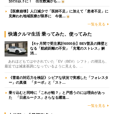
分の1以下に！ 出生数減がも…
【医療崩壊】人口減少で「医師不足」に加えて「患者不足」に
見舞われ地域医療が限界に 今後…
一覧を見る
快適クルマ生活 乗ってみた、使ってみた
【4ヶ月間で受注累計6000台】BEV普及の障壁と
なる「航続距離の不安」「充電のストレス」解
消…
あれほどもてはやされていた「EV（BEV）シフト」の潮流も、
最近では減速基調になっているように見える。…
《雪道の対応力を検証》シビアな状況で実感した「フォレスタ
ー」の真価 「ターボ」と「スト…
乗り込むと同時に「これが軽？」と戸惑うのには理由があっ
た 「日産ルークス」さらなる躍進…
一覧を見る