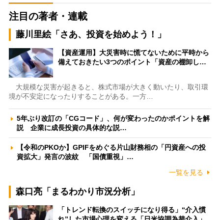
注目の著者・連載
藤川里絵「さあ、投資を始めよう！」
【資産運用】大災害時に慌てないために平時から
備えておきたい3つのポイント「資産の棚卸し…
大規模な災害が起きると、株式市場が大きく動いたり、取引環
境が不安定になったりすることがある。一方…
5年ぶり改訂の「CGコード」、何が変わったのかポイントを解
説 企業に成長投資の具体的な説…
【令和のPKOか】GPIFをめぐる片山財務相の「円資産への投
資拡大」発言の波紋 「国債重視」…
一覧を見る
森口亮「まるわかり市況分析」
「トレンド転換のスイッチになり得る」“介入慣
れ”した市場心理を変える「日米協調為替介入」