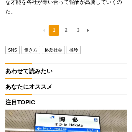
な才能を各社が奪い合って報酬が高騰していくの
だ。
1
2
3
SNS
働き方
格差社会
橘玲
あわせて読みたい
あなたにオススメ
注目TOPIC