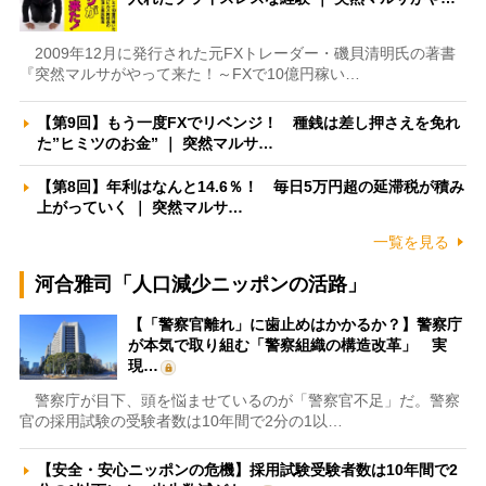
2009年12月に発行された元FXトレーダー・磯貝清明氏の著書
『突然マルサがやって来た！～FXで10億円稼い…
【第9回】もう一度FXでリベンジ！ 種銭は差し押さえを免れ
た”ヒミツのお金” ｜ 突然マルサ…
【第8回】年利はなんと14.6％！ 毎日5万円超の延滞税が積み
上がっていく ｜ 突然マルサ…
一覧を見る
河合雅司「人口減少ニッポンの活路」
【「警察官離れ」に歯止めはかかるか？】警察庁
が本気で取り組む「警察組織の構造改革」 実
現…
警察庁が目下、頭を悩ませているのが「警察官不足」だ。警察
官の採用試験の受験者数は10年間で2分の1以…
【安全・安心ニッポンの危機】採用試験受験者数は10年間で2