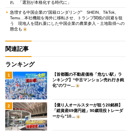
れ 「選別が本格化する時代に」
急増する中国企業の“国籍ロンダリング” SHEIN、TikTok、
Temu…本社機能を海外に移転させ、トランプ関税の回避を狙
う 現地人を隠れ蓑にした中国企業の農業参入・土地取得への
懸念も
関連記事
ランキング
【首都圏の不動産価格「危ない駅」ラ
1
ンキング】“中古マンション売れ行き鈍
化”のワー…
【億り人オールスターが狙う20銘柄】
2
「総資産69億円超」90歳現役トレーダ
ーから“10…