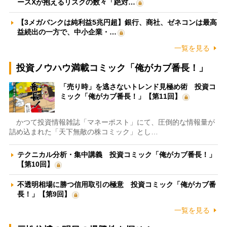
ースXが抱えるリスクの数々「絶対…
【3メガバンクは純利益5兆円超】銀行、商社、ゼネコンは最高
益続出の一方で、中小企業・…
一覧を見る
投資ノウハウ満載コミック「俺がカブ番長！」
「売り時」を逃さないトレンド見極め術 投資コ
ミック「俺がカブ番長！」【第11回】
かつて投資情報雑誌「マネーポスト」にて、圧倒的な情報量が
詰め込まれた「天下無敵の株コミック」とし…
テクニカル分析・集中講義 投資コミック「俺がカブ番長！」
【第10回】
不透明相場に勝つ信用取引の極意 投資コミック「俺がカブ番
長！」【第9回】
一覧を見る