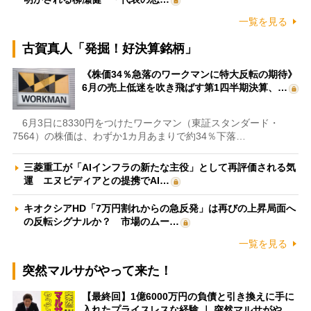
一覧を見る
古賀真人「発掘！好決算銘柄」
《株価34％急落のワークマンに特大反転の期待》
6月の売上低迷を吹き飛ばす第1四半期決算、…
6月3日に8330円をつけたワークマン（東証スタンダード・
7564）の株価は、わずか1カ月あまりで約34％下落…
三菱重工が「AIインフラの新たな主役」として再評価される気
運 エヌビディアとの提携でAI…
キオクシアHD「7万円割れからの急反発」は再びの上昇局面へ
の反転シグナルか？ 市場のムー…
一覧を見る
突然マルサがやって来た！
【最終回】1億6000万円の負債と引き換えに手に
入れたプライスレスな経験 ｜ 突然マルサがや…