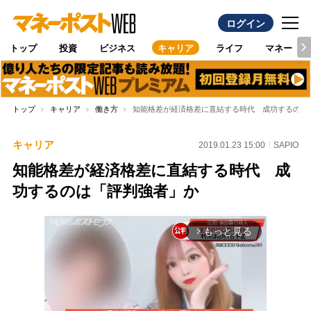
ログイン
トップ
投資
ビジネス
キャリア
ライフ
マネー
トップ
キャリア
働き方
知能格差が経済格差に直結する時代 成功するのは
キャリア
2019.01.23 15:00
SAPIO
知能格差が経済格差に直結する時代 成
功するのは「評判強者」か
もっと見る
arrow_forward_ios