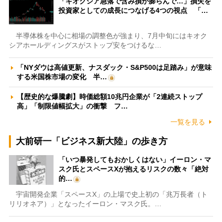
「キオクシア急落で含み損が膨らんで…」損失を
投資家としての成長につなげる4つの視点 「…
半導体株を中心に相場の調整色が強まり、7月中旬にはキオク
シアホールディングスがストップ安をつけるな…
「NYダウは高値更新、ナスダック・S&P500は足踏み」が意味
する米国株市場の変化 半…
【歴史的な爆騰劇】時価総額10兆円企業が「2連続ストップ
高」「制限値幅拡大」の衝撃 フ…
一覧を見る
大前研一「ビジネス新大陸」の歩き方
「いつ暴発してもおかしくはない」イーロン・マ
スク氏とスペースXが抱えるリスクの数々「絶対
的…
宇宙開発企業「スペースX」の上場で史上初の「兆万長者（ト
リリオネア）」となったイーロン・マスク氏。…