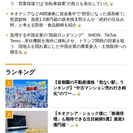
リ 営業現場では“自転車操業”の焦りも表出していた
キオクシアなどAI関連株に資金集中で“割安になった成長株”に
投資妙味 資産1.5億円超の坂本慎太郎さんが「絶好の仕込み
時」と考える防衛・食品銘柄を紹介
急増する中国企業の“国籍ロンダリング” SHEIN、TikTok、
Temu…本社機能を海外に移転させ、トランプ関税の回避を狙
う 現地人を隠れ蓑にした中国企業の農業参入・土地取得への
懸念も
ランキング
【首都圏の不動産価格「危ない駅」ラ
1
ンキング】“中古マンション売れ行き鈍
化”のワー…
【キオクシア・ショック後に「株価倍
2
増」も期待できる注目銘柄5選】資産3
億円超・…