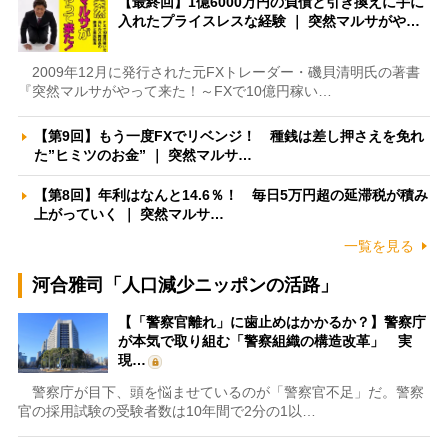
【最終回】1億6000万円の負債と引き換えに手に
入れたプライスレスな経験 ｜ 突然マルサがや…
2009年12月に発行された元FXトレーダー・磯貝清明氏の著書
『突然マルサがやって来た！～FXで10億円稼い…
【第9回】もう一度FXでリベンジ！ 種銭は差し押さえを免れ
た”ヒミツのお金” ｜ 突然マルサ…
【第8回】年利はなんと14.6％！ 毎日5万円超の延滞税が積み
上がっていく ｜ 突然マルサ…
一覧を見る
河合雅司「人口減少ニッポンの活路」
【「警察官離れ」に歯止めはかかるか？】警察庁
が本気で取り組む「警察組織の構造改革」 実
現…
警察庁が目下、頭を悩ませているのが「警察官不足」だ。警察
官の採用試験の受験者数は10年間で2分の1以…