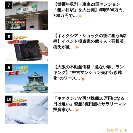
【世帯年収別・東京23区マンション
7
「狙い目駅」を大公開】年収500万円、
700万円で…
【キオクシア・ショックの後に狙う5銘
8
柄】イベント投資家の億り人・羽根英
樹氏が厳…
【大阪の不動産価格「危ない駅」ラン
9
キング】“中古マンション売れ行き鈍
化”のワース…
「キオクシアが再び株価10万円になる
10
日は遠い」資産3億円超のサラリーマン
投資家が…
一覧を見る