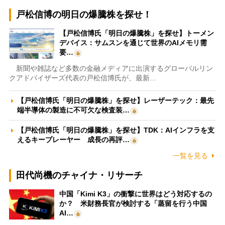
戸松信博の明日の爆騰株を探せ！
【戸松信博氏「明日の爆騰株」を探せ】トーメン
デバイス：サムスンを通じて世界のAIメモリ需
要…
新聞や雑誌など多数の金融メディアに出演するグローバルリン
クアドバイザーズ代表の戸松信博氏が、最新…
【戸松信博氏「明日の爆騰株」を探せ】レーザーテック：最先
端半導体の製造に不可欠な検査装…
【戸松信博氏「明日の爆騰株」を探せ】TDK：AIインフラを支
えるキープレーヤー 成長の再評…
一覧を見る
田代尚機のチャイナ・リサーチ
中国「Kimi K3」の衝撃に世界はどう対応するの
か？ 米財務長官が検討する「蒸留を行う中国
AI…