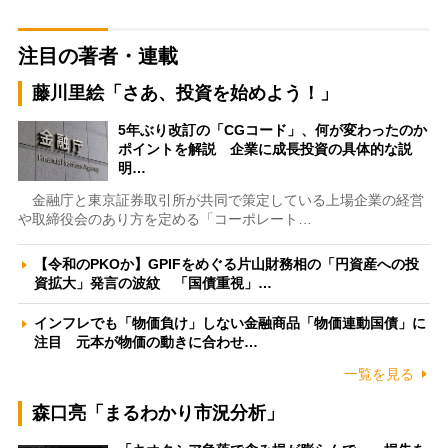
注目の著者・連載
藤川里絵「さあ、投資を始めよう！」
5年ぶり改訂の「CGコード」、何が変わったのか
ポイントを解説 企業に成長投資の具体的な説
明…
金融庁と東京証券取引所が共同で策定している上場企業の経営
や取締役会のあり方を定める「コーポレート…
【令和のPKOか】GPIFをめぐる片山財務相の「円資産への投
資拡大」発言の波紋 「国債重視」…
インフレでも「物価負け」しない金融商品「物価連動国債」に
注目 元本が物価の動きに合わせ…
一覧を見る
森口亮「まるわかり市況分析」