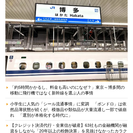
「約5時間かかるし、料金も高いのになぜ？」東京～博多間の
移動に飛行機ではなく新幹線を選ぶ人の事情
小学生に人気の「シール流通事情」に変調 「ボンドロ」は依
然品薄状態が続くが、模倣品や類似品が大量流通し一部で値崩
れ 「選別が本格化する時代に」
【クレジット決済代行・全東信が破産】63社もの金融機関が融
資をしながら「20年以上の粉飾決算」を見抜けなかったカラク