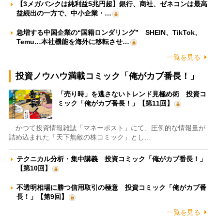
【3メガバンクは純利益5兆円超】銀行、商社、ゼネコンは最高
益続出の一方で、中小企業・…
急増する中国企業の“国籍ロンダリング” SHEIN、TikTok、
Temu…本社機能を海外に移転させ…
一覧を見る
投資ノウハウ満載コミック「俺がカブ番長！」
「売り時」を逃さないトレンド見極め術 投資コ
ミック「俺がカブ番長！」【第11回】
かつて投資情報雑誌「マネーポスト」にて、圧倒的な情報量が
詰め込まれた「天下無敵の株コミック」とし…
テクニカル分析・集中講義 投資コミック「俺がカブ番長！」
【第10回】
不透明相場に勝つ信用取引の極意 投資コミック「俺がカブ番
長！」【第9回】
一覧を見る