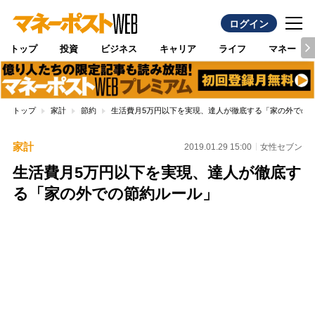
ログイン
トップ
投資
ビジネス
キャリア
ライフ
マネー
トップ
家計
節約
生活費月5万円以下を実現、達人が徹底する「家の外での
家計
2019.01.29 15:00
女性セブン
生活費月5万円以下を実現、達人が徹底す
る「家の外での節約ルール」
Loaded
:
100.00%
/
Unmute