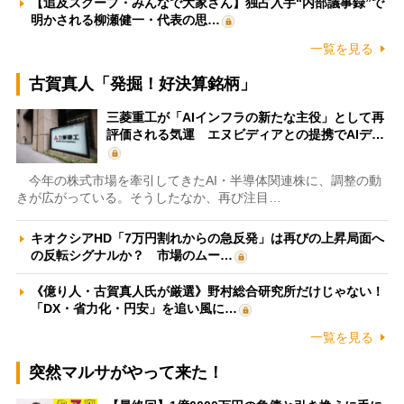
【追及スクープ・みんなで大家さん】独占入手“内部議事録”で
明かされる柳瀬健一・代表の思…
一覧を見る
古賀真人「発掘！好決算銘柄」
三菱重工が「AIインフラの新たな主役」として再
評価される気運 エヌビディアとの提携でAIデ…
今年の株式市場を牽引してきたAI・半導体関連株に、調整の動
きが広がっている。そうしたなか、再び注目…
キオクシアHD「7万円割れからの急反発」は再びの上昇局面へ
の反転シグナルか？ 市場のムー…
《億り人・古賀真人氏が厳選》野村総合研究所だけじゃない！
「DX・省力化・円安」を追い風に…
一覧を見る
突然マルサがやって来た！