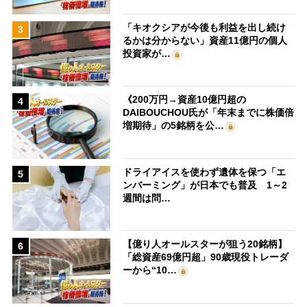
「キオクシアが今後も利益を出し続け
3
るかは分からない」資産11億円の個人
投資家が…
《200万円→資産10億円超の
4
DAIBOUCHOU氏が「年末までに株価倍
増期待」の5銘柄を公…
ドライアイスを使わず遺体を保つ「エ
5
ンバーミング」が日本でも普及 1～2
週間は問…
【億り人オールスターが狙う20銘柄】
6
「総資産69億円超」90歳現役トレーダ
ーから“10…