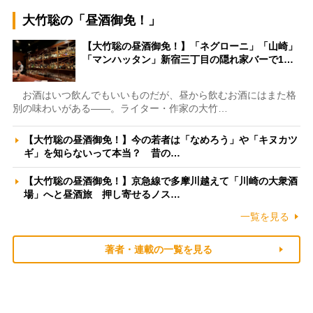
大竹聡の「昼酒御免！」
【大竹聡の昼酒御免！】「ネグローニ」「山崎」
「マンハッタン」新宿三丁目の隠れ家バーで1…
お酒はいつ飲んでもいいものだが、昼から飲むお酒にはまた格
別の味わいがある――。ライター・作家の大竹…
【大竹聡の昼酒御免！】今の若者は「なめろう」や「キヌカツ
ギ」を知らないって本当？ 昔の…
【大竹聡の昼酒御免！】京急線で多摩川越えて「川崎の大衆酒
場」へと昼酒旅 押し寄せるノス…
一覧を見る
著者・連載の一覧を見る