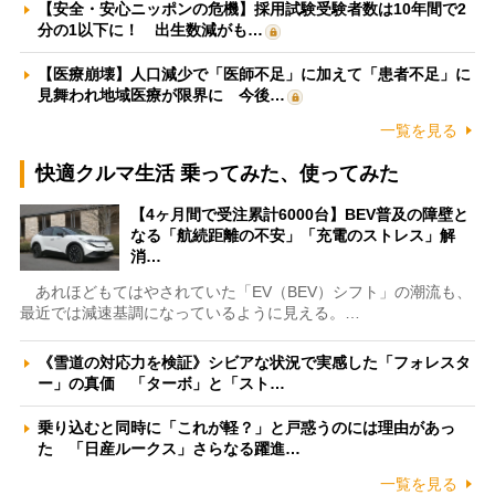
【安全・安心ニッポンの危機】採用試験受験者数は10年間で2
分の1以下に！ 出生数減がも…
【医療崩壊】人口減少で「医師不足」に加えて「患者不足」に
見舞われ地域医療が限界に 今後…
一覧を見る
快適クルマ生活 乗ってみた、使ってみた
【4ヶ月間で受注累計6000台】BEV普及の障壁と
なる「航続距離の不安」「充電のストレス」解
消…
あれほどもてはやされていた「EV（BEV）シフト」の潮流も、
最近では減速基調になっているように見える。…
《雪道の対応力を検証》シビアな状況で実感した「フォレスタ
ー」の真価 「ターボ」と「スト…
乗り込むと同時に「これが軽？」と戸惑うのには理由があっ
た 「日産ルークス」さらなる躍進…
一覧を見る