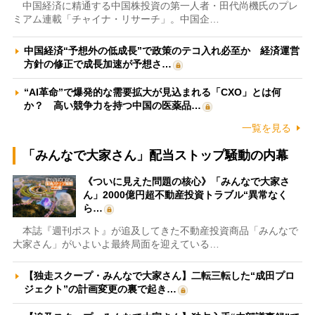
中国経済に精通する中国株投資の第一人者・田代尚機氏のプレ
ミアム連載「チャイナ・リサーチ」。中国企…
中国経済“予想外の低成長”で政策のテコ入れ必至か 経済運営
方針の修正で成長加速が予想さ…
“AI革命”で爆発的な需要拡大が見込まれる「CXO」とは何
か？ 高い競争力を持つ中国の医薬品…
一覧を見る
「みんなで大家さん」配当ストップ騒動の内幕
《ついに見えた問題の核心》「みんなで大家さ
ん」2000億円超不動産投資トラブル“異常なく
ら…
本誌『週刊ポスト』が追及してきた不動産投資商品「みんなで
大家さん」がいよいよ最終局面を迎えている…
【独走スクープ・みんなで大家さん】二転三転した“成田プロ
ジェクト”の計画変更の裏で起き…